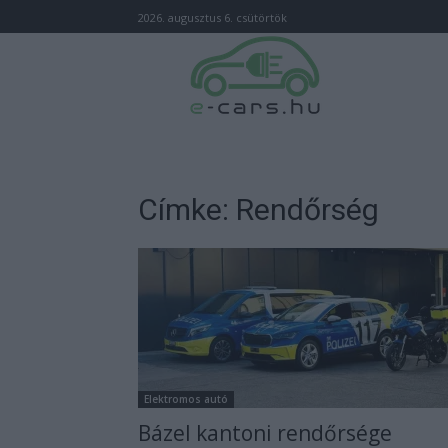
2026. augusztus 6. csütörtök
Címke: Rendőrség
Elektromos autó
Bázel kantoni rendőrsége