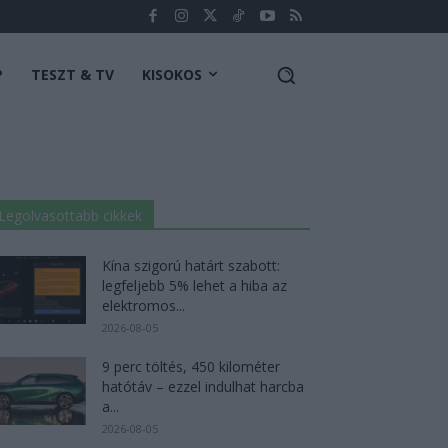
P
TESZT & TV
KISOKOS
Legolvasottabb cikkek
Kína szigorú határt szabott:
legfeljebb 5% lehet a hiba az
elektromos...
2026-08-05
9 perc töltés, 450 kilométer
hatótáv – ezzel indulhat harcba
a...
2026-08-05