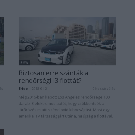
BMW
s
Biztosan erre szánták a
rendőrségi i3 flottát?
Eriqo
-
2018-01-21
ás
0 hozzászólás
Még 2016-ban kapott Los Angeles rendőrsége 100
darab i3 elektromos autót, hogy csökkentsék a
járőrözés miatti széndioxid kibocsájtást. Most egy
amerikai TV társaság járt utána, mi újság a flottával.