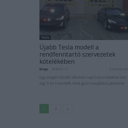
Tesla
Újabb Tesla modell a
rendfenntartó szervezetek
kötelékében
Eriqo
-
2018-01-11
0 hozzászól
Egy magán tűzoltó állomás napi használatban tart
egy S és X modellt, mint gyorsreagálású járművet
1
2