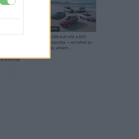
udi
BYD
 Audi letarolta saját
124%-kal nőtt a BYD
kordjait — készül
exportja — ez lehet az
nden idők
ok, amiért...
eghatékonyabb
llanyautója