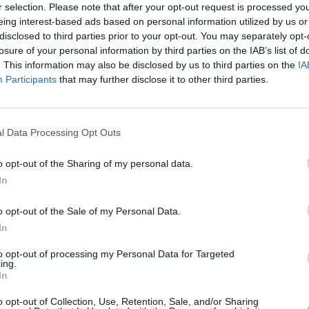
r selection. Please note that after your opt-out request is processed y
eing interest-based ads based on personal information utilized by us or
disclosed to third parties prior to your opt-out. You may separately opt-
losure of your personal information by third parties on the IAB’s list of
Elektromos autó
. This information may also be disclosed by us to third parties on the
IA
Participants
that may further disclose it to other third parties.
A thaiföldi rendőrség Tesla
E
Model 3-mal erősít!
Kí
sz
e-cars.hu
-
2020-04-22
0 hozzászólás
le
l Data Processing Opt Outs
ás
Egyre többen választják a tisztán elektromos
el
meghajtást
ót
o opt-out of the Sharing of my personal data.
In
o opt-out of the Sale of my Personal Data.
In
E
9 
to opt-out of processing my Personal Data for Targeted
ki
ing.
ez
In
a..
Egyéb
o opt-out of Collection, Use, Retention, Sale, and/or Sharing