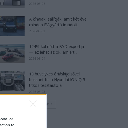
2026-08-05
A kínaiak leállítják, amit két éve
minden EV-gyártó imádott
2026-08-03
124%-kal nőtt a BYD exportja
— ez lehet az ok, amiért...
2026-08-04
18 hüvelykes óriáskijelzővel
bukkant fel a Hyundai IONIQ 5
titkos tesztautója
2026-08-03
Továbbiak
sonal or
ection to
Legutolsó cikkek