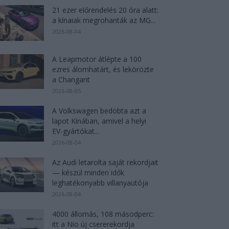
21 ezer előrendelés 20 óra alatt:
a kínaiak megrohanták az MG...
2026-08-04
A Leapmotor átlépte a 100
ezres álomhatárt, és lekörözte
a Changant
2026-08-05
A Volkswagen bedobta azt a
lapot Kínában, amivel a helyi
EV-gyártókat...
2026-08-04
Az Audi letarolta saját rekordjait
— készül minden idők
leghatékonyabb villanyautója
2026-08-04
4000 állomás, 108 másodperc:
itt a Nio új csererekordja