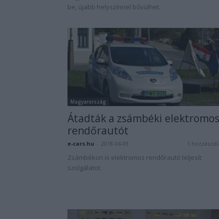
be, újabb helyszínnel bővülhet.
Magyarország
Átadták a zsámbéki elektromo
rendőrautót
e-cars.hu
-
2018-04-09
1 hozzászól
Zsámbékon is elektromos rendőrautó teljesít
szolgálatot.