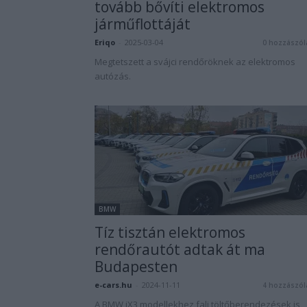
tovább bővíti elektromos
járműflottáját
Eriqo
-
2025-03-04
0 hozzászól
Megtetszett a svájci rendőröknek az elektromos
autózás.
BMW
Tíz tisztán elektromos
rendőrautót adtak át ma
Budapesten
e-cars.hu
-
2024-11-11
4 hozzászól
A BMW iX3 modellekhez fali töltőberendezések is