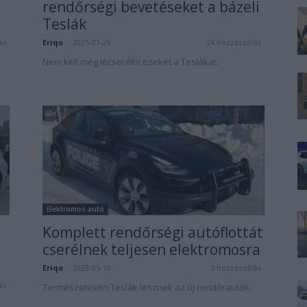
rendőrségi bevetéseket a bázeli
Teslák
Eriqo
-
2025-01-29
ás
24 hozzászólás
Nem kell még lecserélni ezeket a Teslákat.
Elektromos autó
Komplett rendőrségi autóflottát
cserélnek teljesen elektromosra
Eriqo
-
2023-05-10
2 hozzászólás
ás
Természetesen Teslák lesznek az új rendőrautók.