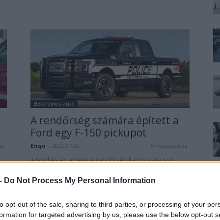
Elektromos autó
A rendőrség számára épített a
Ford egy F-150 pickupot
Eriqo
-
2022-07-29
ás
0 hozzászólás
A Ford és az amerikai rendőrség kapcsolata sok
évtizedre nyúlik vissza.
 -
Do Not Process My Personal Information
to opt-out of the sale, sharing to third parties, or processing of your per
formation for targeted advertising by us, please use the below opt-out s