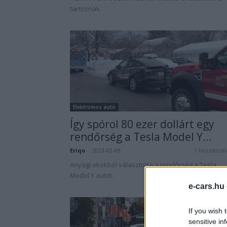
tartoznak.
Elektromos autó
Így spórol 80 ezer dollárt egy
rendőrség a Tesla Model Y...
Eriqo
-
2023-02-09
1 hozzászól
Anyagi okokból választotta a rendőrség a Tesla
Model Y autót.
e-cars.hu
If you wish 
sensitive in