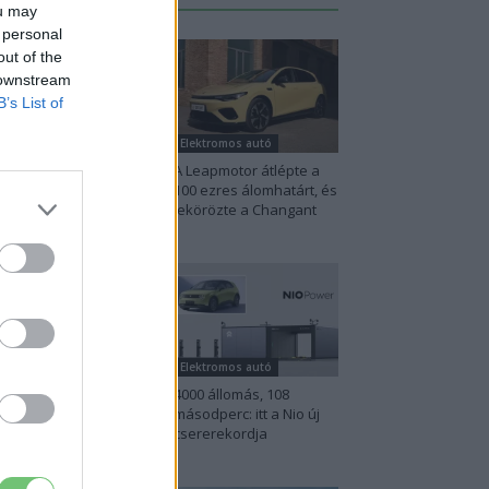
ou may
 personal
out of the
 downstream
B’s List of
lektromos autó
Elektromos autó
na szigorú határt
A Leapmotor átlépte a
abott: legfeljebb 5%
100 ezres álomhatárt, és
het a hiba az
lekörözte a Changant
ektromos...
lektromos autó
Elektromos autó
perc töltés, 450
4000 állomás, 108
lométer hatótáv –
másodperc: itt a Nio új
zel indulhat harcba
csererekordja
.