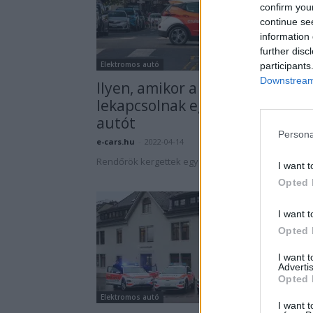
confirm you
continue se
information 
further disc
Elektromos autó
participants
Downstream 
Ilyen, amikor a rendőrök
lekapcsolnak egy önvezető
autót
Persona
e-cars.hu
-
2022-04-14
0 hozzászól
Rendőrök kergettek egy sofőr nélküli önvezető aut
I want t
Opted 
I want t
Opted 
I want 
Advertis
Opted 
Elektromos autó
I want t