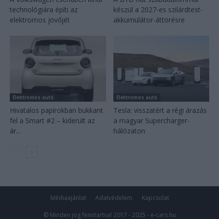
technológiára építi az
készül a 2027-es szilárdtest-
elektromos jövőjét
akkumulátor-áttörésre
Elektromos autó
Elektromos autó
Hivatalos papírokban bukkant
Tesla: visszatért a régi árazás
fel a Smart #2 – kiderült az
a magyar Supercharger-
ár...
hálózaton
Médiaajánlat
Adatvédelem
Kapcsolat
© Minden jog fenntartva! 2017 - 2025 - e-cars.hu