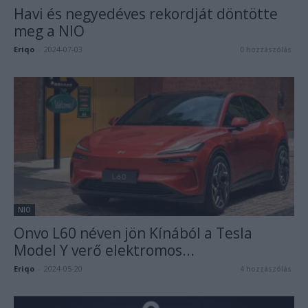
Havi és negyedéves rekordját döntötte
meg a NIO
Eriqo
-
2024-07-03
0 hozzászólás
NIO
Onvo L60 néven jön Kínából a Tesla
Model Y verő elektromos...
Eriqo
-
2024-05-20
4 hozzászólás