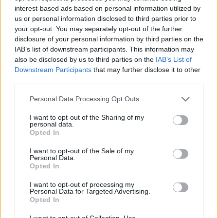
Eriqo
-
2024-11-05
0 hozzászólás
interest-based ads based on personal information utilized by
us or personal information disclosed to third parties prior to
your opt-out. You may separately opt-out of the further
disclosure of your personal information by third parties on the
IAB’s list of downstream participants. This information may
also be disclosed by us to third parties on the
IAB’s List of
Downstream Participants
that may further disclose it to other
third parties.
Personal Data Processing Opt Outs
I want to opt-out of the Sharing of my
NIO
personal data.
Opted In
Egy újabb elektromos autót dob piacra a
NIO almárkája, az Onvo
I want to opt-out of the Sale of my
Personal Data.
Eriqo
-
2024-10-30
1 hozzászólás
Opted In
I want to opt-out of processing my
Personal Data for Targeted Advertising.
Opted In
I want to opt-out of Collection, Use,