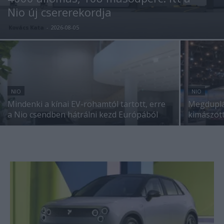
Nio új csererekordja
Kovács Kata
-
2026-08-05
NIO
NIO
Mindenki a kínai EV-rohamtól tartott, erre
Megduplá
a Nio csendben hátrálni kezd Európából
kimászott