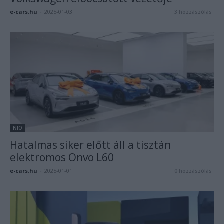
e-cars.hu
-
2025-01-03
3 hozzászólás
NIO
Hatalmas siker előtt áll a tisztán
elektromos Onvo L60
e-cars.hu
-
2025-01-01
0 hozzászólás