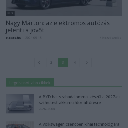
NIO
Nagy Márton: az elektromos autózás
jelenti a jövőt
e-cars.hu
-
2024-05-15
4 hozzászólás
2
3
4
Legolvasottabb cikkek
A BYD hat szabadalommal készül a 2027-es
szilárdtest-akkumulátor-áttörésre
2026-08-08
A Volkswagen csendben kínai technológiára