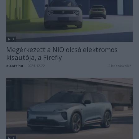
NIO
Megérkezett a NIO olcsó elektromos
kisautója, a Firefly
e-cars.hu
-
2024-12-22
2 hozzászólás
NIO