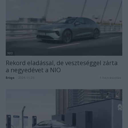
NIO
Rekord eladással, de veszteséggel zárta
a negyedévet a NIO
Eriqo
-
2024-11-26
1 hozzászólás