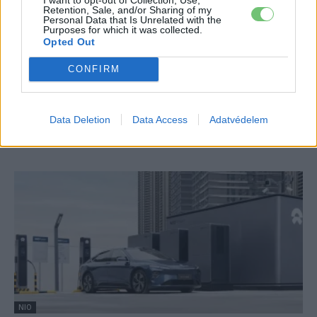
Retention, Sale, and/or Sharing of my
Personal Data that Is Unrelated with the
Purposes for which it was collected.
Opted Out
CONFIRM
NIO
Ekkor mutatkozik be a kínai NIO
Data Deletion
Data Access
Adatvédelem
elektromos almárkája a Firefly
Eriqo
-
2024-10-11
0 hozzászólás
NIO