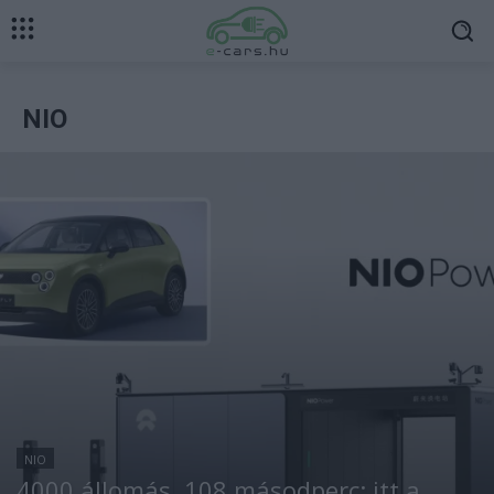
NIO
NIO
4000 állomás, 108 másodperc: itt a