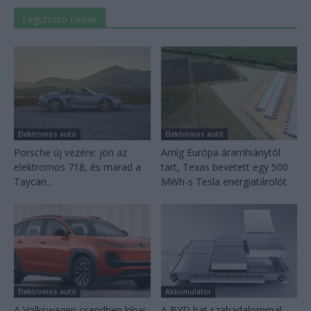
Legutolsó cikkek
Elektromos autó
Elektromos autó
Porsche új vezére: jön az
Amíg Európa áramhiánytól
elektromos 718, és marad a
tart, Texas bevetett egy 500
Taycan...
MWh-s Tesla energiatárolót
Elektromos autó
Akkumulátor
A Volkswagen csendben kínai
A BYD hat szabadalommal