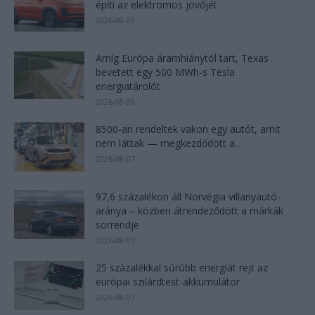
építi az elektromos jövőjét
2026-08-09
Amíg Európa áramhiánytól tart, Texas
bevetett egy 500 MWh-s Tesla
energiatárolót
2026-08-09
8500-an rendeltek vakon egy autót, amit
nem láttak — megkezdődött a...
2026-08-07
97,6 százalékon áll Norvégia villanyautó-
aránya – közben átrendeződött a márkák
sorrendje
2026-08-07
25 százalékkal sűrűbb energiát rejt az
európai szilárdtest-akkumulátor
2026-08-07