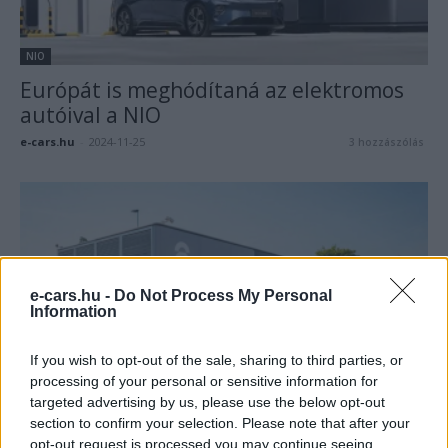
NIO
Európát is meghódítaná az elektromos
autóival a NIO
e-cars.hu
-
2024-11-25
3 hozzászólás
e-cars.hu -
Do Not Process My Personal
Information
If you wish to opt-out of the sale, sharing to third parties, or
NIO
processing of your personal or sensitive information for
targeted advertising by us, please use the below opt-out
Hibrid elektromos autókat hozna a NIO
section to confirm your selection. Please note that after your
Európába
opt-out request is processed you may continue seeing