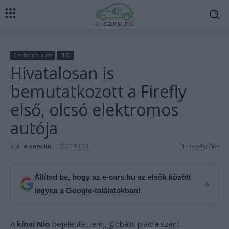
Elektromos autó
NIO
Hivatalosan is
bemutatkozott a Firefly
első, olcsó elektromos
autója
Írta:
e-cars.hu
-
2025-04-24
1 hozzászólás
Állítsd be, hogy az e-cars.hu az elsők között
›
legyen a Google-találatokban!
A
kínai Nio
bejelentette új, globális piacra szánt