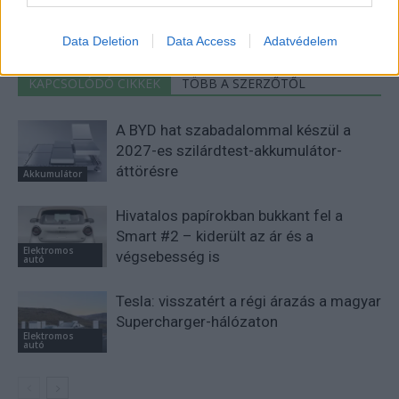
fenntarthatóság területén? Akkor jó helyen jársz!
Data Deletion
Data Access
Adatvédelem
KAPCSOLÓDÓ CIKKEK
TÖBB A SZERZŐTŐL
A BYD hat szabadalommal készül a
2027-es szilárdtest-akkumulátor-
áttörésre
Akkumulátor
Hivatalos papírokban bukkant fel a
Smart #2 – kiderült az ár és a
Elektromos
végsebesség is
autó
Tesla: visszatért a régi árazás a magyar
Supercharger-hálózaton
Elektromos
autó