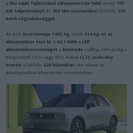
a
Nio saját fejlesztésű villanymotorja felel
, amely
105
kW teljesítményt
és
200 Nm nyomatékot
biztosít,
150
km/h végsebességgel
.
Az autó
össztömege 1492 kg
, ebből
314 kg-ot az
akkumulátor tesz ki
. A
42,1 kWh-s LFP
akkumulátorcsomagot
a
Sunwoda
szállítja, nem pedig a
megszokott CATL vagy BYD. A kínai
CLTC szabvány
szerint
a hatótáv
420 kilométer
, ami ebben az
árkategóriában kifejezetten versenyképes.