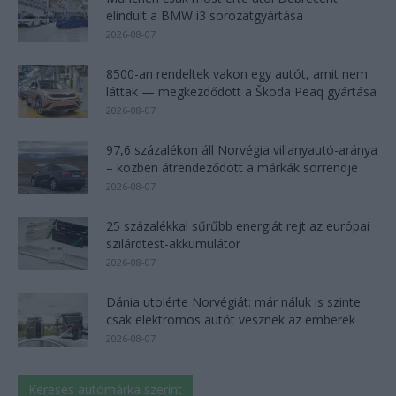
elindult a BMW i3 sorozatgyártása
2026-08-07
8500-an rendeltek vakon egy autót, amit nem
láttak — megkezdődött a Škoda Peaq gyártása
2026-08-07
97,6 százalékon áll Norvégia villanyautó-aránya
– közben átrendeződött a márkák sorrendje
2026-08-07
25 százalékkal sűrűbb energiát rejt az európai
szilárdtest-akkumulátor
2026-08-07
Dánia utolérte Norvégiát: már náluk is szinte
csak elektromos autót vesznek az emberek
2026-08-07
Keresés autómárka szerint