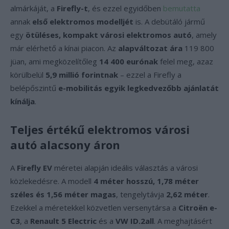
almárkáját, a
Firefly-t
, és ezzel egyidőben
bemutatta
annak
első elektromos modelljét
is. A debütáló jármű
egy
ötüléses, kompakt városi elektromos autó
, amely
már elérhető a kínai piacon. Az
alapváltozat ára
119 800
jüan, ami megközelítőleg
14 400 eurónak
felel meg, azaz
körülbelül
5,9 millió forintnak
– ezzel a Firefly a
belépőszintű
e-mobilitás egyik legkedvezőbb ajánlatát
kínálja
.
Teljes értékű elektromos városi
autó alacsony áron
A
Firefly EV
méretei alapján ideális választás a városi
közlekedésre. A modell
4 méter hosszú, 1,78 méter
széles és 1,56 méter magas
, tengelytávja
2,62 méter
.
Ezekkel a méretekkel közvetlen versenytársa a
Citroën e-
C3
, a
Renault 5 Electric
és a
VW ID.2all
. A meghajtásért