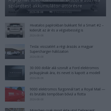
szilárdtest-akkumulátor-áttörésre
Kovács Kata
-
2026-08-08
0 hozzászólás
Hivatalos papírokban bukkant fel a Smart #2 –
kiderült az ár és a végsebesség is
2026-08-08
Tesla: visszatért a régi árazás a magyar
Supercharger-hálózaton
2026-08-08
30 000 dollár alá szorult a Ford elektromos
pickupjának ára, és nevet is kapott a modell
2026-08-08
9000 elektromos furgonnál tart a Royal Mail —
és brutális tempóban bővül a flotta
2026-08-08
München csak most érte utol Debrecent: