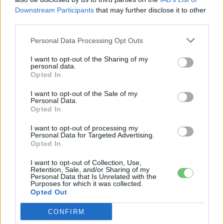
CÍMKÉK
e-mobilitás
Elektromobilitás
Elektromos autó
Downstream Participants
that may further disclose it to other
third parties.
Európa
Firefly
Nio
Personal Data Processing Opt Outs
I want to opt-out of the Sharing of my
personal data.
Opted In
I want to opt-out of the Sale of my
Personal Data.
Opted In
I want to opt-out of processing my
Personal Data for Targeted Advertising.
Opted In
I want to opt-out of Collection, Use,
Retention, Sale, and/or Sharing of my
Personal Data that Is Unrelated with the
e-cars.hu
Purposes for which it was collected.
Opted Out
Elektromosan közlekedsz, vagy a váltáson töprengsz?
Érdekelnek a legfrissebb hírek az e-autók világából, vagy
CONFIRM
foglalkoztatnak a legújabb fejlesztések az elektromosság és a