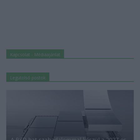
Kapcsolat - Médiaajánlat
Legutolsó postok
A BYD hat szabadalommal készül a 2027-es