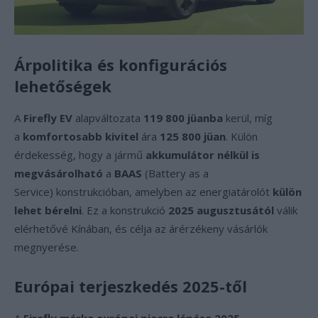
Árpolitika és konfigurációs
lehetőségek
A
Firefly EV
alapváltozata
119 800 jüanba
kerül, míg
a
komfortosabb kivitel
ára
125 800 jüan
. Külön
érdekesség, hogy a jármű
akkumulátor nélkül is
megvásárolható
a
BAAS
(Battery as a
Service) konstrukcióban, amelyben az energiatárolót
külön
lehet bérelni
. Ez a konstrukció
2025 augusztusától
válik
elérhetővé Kínában, és célja az árérzékeny vásárlók
megnyerése.
Európai terjeszkedés 2025-től