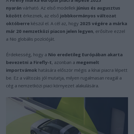
A
Firefly márka európai piacra lépése 2025
nyarán
várható. Az első modellek
június és augusztus
között
érkeznek, az első
jobbkormányos változat
októberre
készül el. A cél az, hogy
2025 végére a márka
már 20 nemzetközi piacon jelen legyen
, erősítve ezzel
a Nio globális pozícióját.
Érdekesség, hogy a
Nio eredetileg Európában akarta
bevezetni a Firefly-t
, azonban a
megemelt
importvámok
hatására először mégis a kínai piacra lépett
be. Ez a változás jól mutatja, milyen rugalmasan reagál a
cég a nemzetközi piaci környezet alakulására.