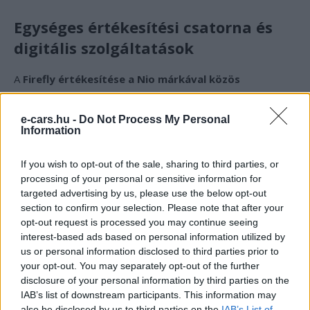
Egységes értékesítési csatorna és
digitális szolgáltatások
A
Firefly értékesítése a Nio márkával közös
platformon történik
, míg az Onvo, a középkategóriás
testvérmárka,
saját kereskedelmi hálózattal
e-cars.hu -
Do Not Process My Personal
Information
rendelkezik
. A Firefly EV különlegessége az
integrált
Lumo nevű hangasszisztens
, amely a
If you wish to opt-out of the sale, sharing to third parties, or
jármű
digitális funkcióinak vezérlésére szolgál
. Ez a
processing of your personal or sensitive information for
funkció a szegmensben ritkaságnak számít, és tovább
targeted advertising by us, please use the below opt-out
erősíti a modell
fiatalos és technológiai imidzsét
.
section to confirm your selection. Please note that after your
opt-out request is processed you may continue seeing
interest-based ads based on personal information utilized by
Kövesd az e-cars.hu-t a Facebookon is, további
us or personal information disclosed to third parties prior to
›
your opt-out. You may separately opt-out of the further
tartalmakért!
disclosure of your personal information by third parties on the
IAB’s list of downstream participants. This information may
also be disclosed by us to third parties on the
IAB’s List of