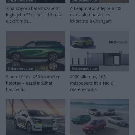
Elektromos autó
Elektromos autó
Kína szigorú határt szabott:
A Leapmotor átlépte a 100
legfeljebb 5% lehet a hiba az
ezres álomhatárt, és
elektromos...
lekörözte a Changant
Elektromos autó
Elektromos autó
9 perc töltés, 450 kilométer
4000 állomás, 108
hatótáv – ezzel indulhat
másodperc: itt a Nio új
harcba a...
csererekordja