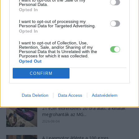
I want to opt-out of the Sale of my
Personal Data.
Opted In
1
2
3
I want to opt-out of processing my
Personal Data for Targeted Advertising.
Opted In
Legolvasottabb cikkek
I want to opt-out of Collection, Use,
Retention, Sale, and/or Sharing of my
Kína szigorú határt szabott: legfeljebb 5%
Personal Data that Is Unrelated with the
lehet a hiba az elektromos...
Purposes for which it was collected.
Opted Out
2026-08-05
CONFIRM
9 perc töltés, 450 kilométer hatótáv – ezzel
indulhat harcba a...
2026-08-05
Data Deletion
Data Access
Adatvédelem
21 ezer előrendelés 20 óra alatt: a kínaiak
megrohanták az MG...
2026-08-04
A Leapmotor átlépte a 100 ezres