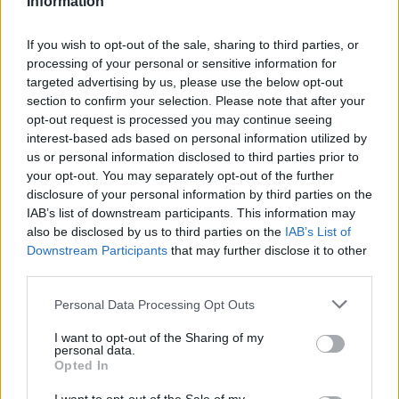
Information
Kovács Kata
-
2026-06-14
0
If you wish to opt-out of the sale, sharing to third parties, or
Mínusz 20 fokon sem adja fel, 6,4 perc alatt
processing of your personal or sensitive information for
feltölt az új szilárdtest-akku
targeted advertising by us, please use the below opt-out
Kovács Kata
-
2026-06-13
0
section to confirm your selection. Please note that after your
opt-out request is processed you may continue seeing
interest-based ads based on personal information utilized by
1,5 milliárd euróval próbálja Brüsszel
us or personal information disclosed to third parties prior to
elkerülni a következő Northvolt-csődöt
your opt-out. You may separately opt-out of the further
Kovács Kata
-
2026-06-12
0
disclosure of your personal information by third parties on the
IAB’s list of downstream participants. This information may
Lítium nélkül, 600 kilométerrel — érkezik az
also be disclosed by us to third parties on the
IAB’s List of
akkumulátor, amire 50 éve várunk
Downstream Participants
that may further disclose it to other
Kovács Kata
-
2026-06-09
0
third parties.
Personal Data Processing Opt Outs
Zsákutcának hitték — most a Nissan szerint
ez lehet az akkumulátorok jövője
I want to opt-out of the Sharing of my
personal data.
Kovács Kata
-
2026-06-08
0
Opted In