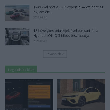
124%-kal nőtt a BYD exportja — ez lehet az
ok, amiért...
2026-08-04
18 hüvelykes óriáskijelzővel bukkant fel a
Hyundai IONIQ 5 titkos tesztautója
2026-08-03
Továbbiak
Legutolsó cikkek