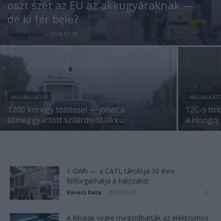
oszt szét az EU az akkugyáraknak —
de ki fér bele?
Kovács Kata
-
2026-07-31
AKKUMULÁTOR
AKKUMULÁT
1200 km egy töltéssel — jöhet a
12C-s tölt
tömeggyártott szilárdtest-akku
a Hongqi
1 GWh — a CATL tárolója 30 évre
felforgathatja a hálózatot
Kovács Kata
-
2026-06-25
0
A kínaiak végre megoldhatták az elektromos