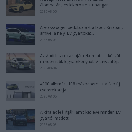
álomhatárt, és lekörözte a Changant
2026-08-05
A Volkswagen bedobta azt a lapot Kínában,
amivel a helyi EV-gyártókat...
2026-08-04
Az Audi letarolta saját rekordjait — készül
minden idők leghatékonyabb villanyautója
2026-08-04
4000 állomás, 108 másodperc: itt a Nio új
csererekordja
2026-08-05
A kínaiak leállítják, amit két éve minden EV-
gyártó imádott
2026-08-03