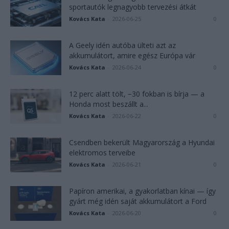
sportautók legnagyobb tervezési átkát
Kovács Kata
-
2026-06-25
0
A Geely idén autóba ülteti azt az
akkumulátort, amire egész Európa vár
Kovács Kata
-
2026-06-24
0
12 perc alatt tölt, −30 fokban is bírja — a
Honda most beszállt a...
Kovács Kata
-
2026-06-22
0
Csendben bekerült Magyarország a Hyundai
elektromos terveibe
Kovács Kata
-
2026-06-21
0
Papíron amerikai, a gyakorlatban kínai — így
gyárt még idén saját akkumulátort a Ford
Kovács Kata
-
2026-06-20
0