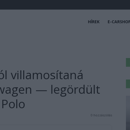
HÍREK
E-CARSHO
l villamosítaná
wagen — legördült
 Polo
0 hozzászólás