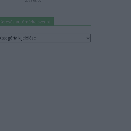
2026-08-07
Keresés autómárka szerint
resés
utómárka
erint