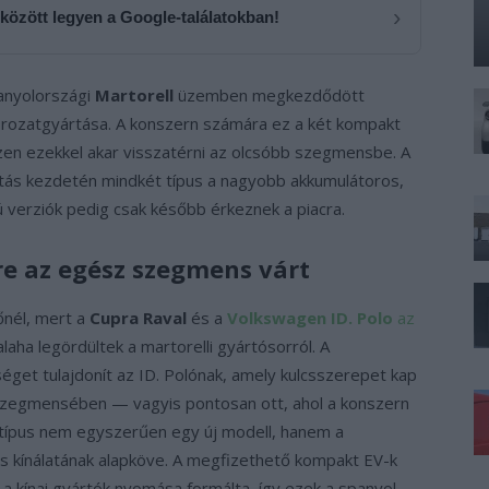
›
 között legyen a Google-találatokban!
anyolországi
Martorell
üzemben megkezdődött
rozatgyártása. A konszern számára ez a két kompakt
zen ezekkel akar visszatérni az olcsóbb szegmensbe. A
rtás kezdetén mindkét típus a nagyobb akkumulátoros,
 verziók pedig csak később érkeznek a piacra.
re az egész szegmens várt
őnél, mert a
Cupra Raval
és a
Volkswagen ID. Polo
az
laha legördültek a martorelli gyártósorról. A
get tulajdonít az ID. Polónak, amely kulcsszerepet kap
szegmensében — vagyis pontosan ott, ahol a konszern
 típus nem egyszerűen egy új modell, hanem a
 kínálatának alapköve. A megfizethető kompakt EV-k
 kínai gyártók nyomása formálta, így ezek a spanyol