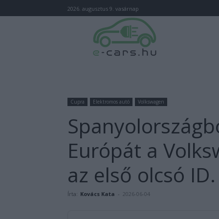
2026. augusztus 9. vasárnap
Cupra
Elektromos autó
Volkswagen
Spanyolországbó
Európát a Volks
az első olcsó ID.
Írta:
Kovács Kata
-
2026-06-04