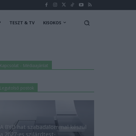
P
TESZT & TV
KISOKOS
Kapcsolat - Médiaajánlat
Legutolsó postok
A BYD hat szabadalommal készül
a 2027-es szilárdtest-