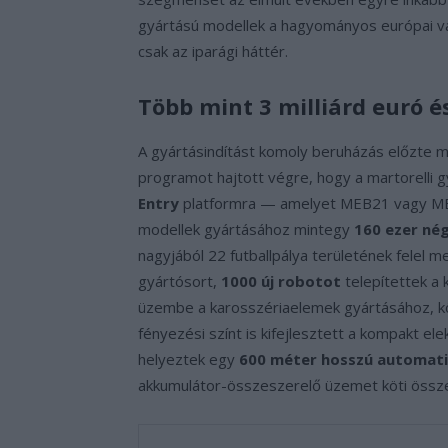
gyártású modellek a hagyományos európai vál
csak az iparági háttér.
Több mint 3 milliárd euró é
A gyártásindítást komoly beruházás előzte m
programot hajtott végre, hogy a martorelli g
Entry
platformra — amelyet MEB21 vagy MEB
modellek gyártásához mintegy
160 ezer né
nagyjából 22 futballpálya területének felel 
gyártósort,
1000 új robotot
telepítettek a 
üzembe a karosszériaelemek gyártásához, közt
fényezési színt is kifejlesztett a kompakt
helyeztek egy
600 méter hosszú automati
akkumulátor-összeszerelő üzemet köti össze