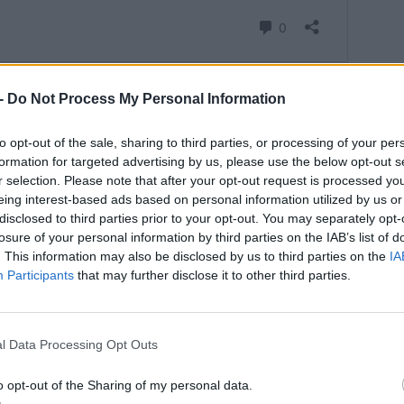
 -
Do Not Process My Personal Information
utószalag mellett
to opt-out of the sale, sharing to third parties, or processing of your per
tal komoly politikai és iparági seregszemle is volt, ami
formation for targeted advertising by us, please use the below opt-out s
lország számára. Jelen volt
Pedro Sánchez
spanyol
r selection. Please note that after your opt-out request is processed y
r, a Volkswagen-csoport részéről pedig
Oliver Blume
, a
eing interest-based ads based on personal information utilized by us or
er
, valamint Markus Haupt is. Haupt szerint a Raval és
disclosed to third parties prior to your opt-out. You may separately opt-
losure of your personal information by third parties on the IAB’s list of
et jelent két új modell piacra lépésénél, és egyenesen a
. This information may also be disclosed by us to third parties on the
IA
a pillanatot.
Participants
that may further disclose it to other third parties.
liárd eurót fektettünk be Martorellben, miközben
ottunk annak érdekében, hogy valódi ipari erőközponttá
l Data Processing Opt Outs
lunk arra, hogy Spanyolországból villamosítsuk
o opt-out of the Sharing of my personal data.