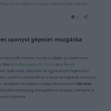
jes spanyol gépezet mozgásba
 martorelli sorokon, hiszen a vállalat az elektromos
 felel. A
Volkswagen ID. Cross
és a
Škoda
n zajlik majd, miközben az úgynevezett fejlesztési
özlése szerint a martorelli és a navarrai csapatok szorosan
án, amelynek részeként a dolgozók összesen
560 ezer
lkészülési mennyiség önmagában is mutatja, mennyire új
rvezet számára.