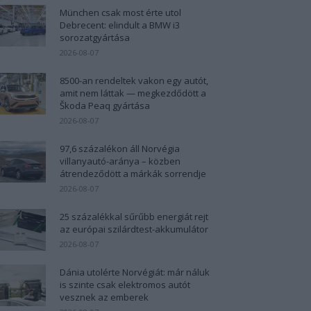
München csak most érte utol
Debrecent: elindult a BMW i3
sorozatgyártása
2026-08-07
8500-an rendeltek vakon egy autót,
amit nem láttak — megkezdődött a
Škoda Peaq gyártása
2026-08-07
97,6 százalékon áll Norvégia
villanyautó-aránya – közben
átrendeződött a márkák sorrendje
2026-08-07
25 százalékkal sűrűbb energiát rejt
az európai szilárdtest-akkumulátor
2026-08-07
Dánia utolérte Norvégiát: már náluk
is szinte csak elektromos autót
vesznek az emberek