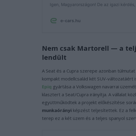
Nem csak Martorell — a tel
lendült
A Seat és a Cupra szerepe azonban túlmutat a
kompakt modellcsalád két SUV-változatáért is
Epiq
gyártása a Volkswagen navarrai üzemébe
klasztert a Seat/Cupra irányítja. A vállalat k
együttműködtek a projekt előkészítése sor
munkaórányi
képzést teljesítettek. Ez a fe
terep ez a két üzem és a teljes spanyol sze