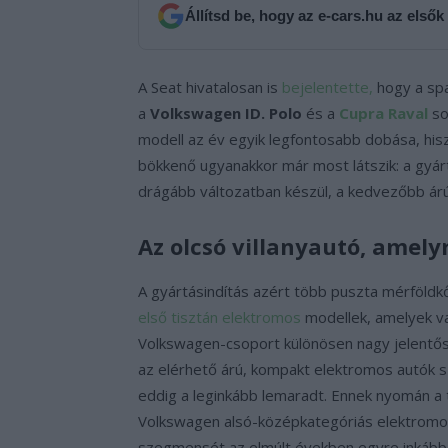
Állítsd be, hogy az e-cars.hu az elsők
A Seat hivatalosan is
bejelentette,
hogy a sp
a
Volkswagen ID. Polo
és a
Cupra Raval
so
modell az év egyik legfontosabb dobása, his
bökkenő ugyanakkor már most látszik: a gyá
drágább változatban készül, a kedvezőbb árú
Az olcsó villanyautó, amely
A gyártásindítás azért több puszta mérföldk
első tisztán elektromos
modellek, amelyek va
Volkswagen-csoport különösen nagy jelentősé
az elérhető árú, kompakt elektromos autók 
eddig a leginkább lemaradt. Ennek nyomán a
Volkswagen alsó-középkategóriás elektromos
szegmensét az elmúlt években egyre inkább a