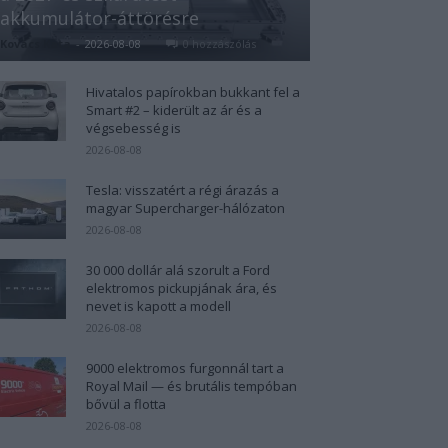
akkumulátor-áttörésre
Kovács Kata
-
2026-08-08
0 hozzászólás
Hivatalos papírokban bukkant fel a
Smart #2 – kiderült az ár és a
végsebesség is
2026-08-08
Tesla: visszatért a régi árazás a
magyar Supercharger-hálózaton
2026-08-08
30 000 dollár alá szorult a Ford
elektromos pickupjának ára, és
nevet is kapott a modell
2026-08-08
9000 elektromos furgonnál tart a
Royal Mail — és brutális tempóban
bővül a flotta
2026-08-08