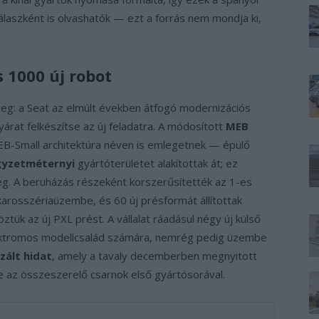
aszként is olvashatók — ezt a forrás nem mondja ki,
s 1000 új robot
eg: a Seat az elmúlt években átfogó modernizációs
yárat felkészítse az új feladatra. A módosított
MEB
-Small architektúra néven is emlegetnek — épülő
gyzetméternyi
gyártóterületet alakítottak át; ez
meg. A beruházás részeként korszerűsítették az 1-es
karosszériaüzembe, és 60 új présformát állítottak
ük az új PXL prést. A vállalat ráadásul négy új külső
 elektromos modellcsalád számára, nemrég pedig üzembe
zált hidat
, amely a tavaly decemberben megnyitott
 az összeszerelő csarnok első gyártósorával.