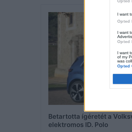
Opted 
I want t
Opted 
I want 
Advertis
Opted 
I want t
of my P
was col
Opted 