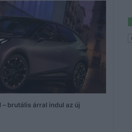
Ke
a
sz