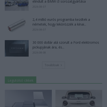
elindult a BMW i3 sorozatgyártása
2026-08-07
2,4 millió eurós programba kezdtek a
németek, hogy lekörözzék a kínai...
2026-08-07
30 000 dollár alá szorult a Ford elektromos
pickupjának ára, és...
2026-08-08
Továbbiak
Legutolsó cikkek