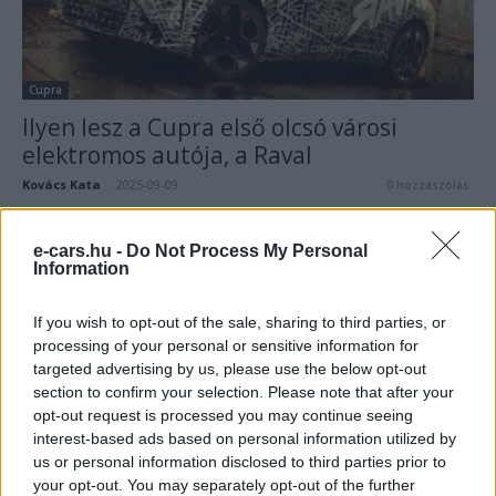
Cupra
Ilyen lesz a Cupra első olcsó városi
elektromos autója, a Raval
Kovács Kata
-
2025-09-09
0 hozzászólás
Még idén piacra dobják a Cupra Raval e-autót.
e-cars.hu -
Do Not Process My Personal
Information
If you wish to opt-out of the sale, sharing to third parties, or
processing of your personal or sensitive information for
targeted advertising by us, please use the below opt-out
section to confirm your selection. Please note that after your
opt-out request is processed you may continue seeing
interest-based ads based on personal information utilized by
us or personal information disclosed to third parties prior to
Cupra
your opt-out. You may separately opt-out of the further