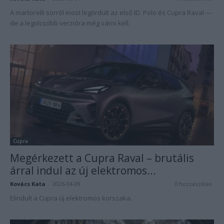
A martorelli sorról most legördült az első ID. Polo és Cupra Raval —
de a legolcsóbb verzióra még várni kell.
Cupra
Megérkezett a Cupra Raval – brutális
árral indul az új elektromos...
Kovács Kata
-
2026-04-09
0 hozzászólás
Elindult a Cupra új elektromos korszaka.