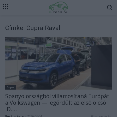
Címke: Cupra Raval
Cupra
Spanyolországból villamosítaná Európát
a Volkswagen — legördült az első olcsó
ID....
Kovács Kata
-
2026-06-04
0 hozzászólás