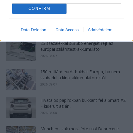
CONFIRM
Tesla: visszatért a régi árazás a magyar
Supercharger-hálózaton
2026-08-08
Data Deletion
Data Access
Adatvédelem
25 százalékkal sűrűbb energiát rejt az
európai szilárdtest-akkumulátor
2026-08-07
150 milliárd eurót bukhat Európa, ha nem
szabadul a kínai akkumulátoroktól
2026-08-07
Hivatalos papírokban bukkant fel a Smart #2
– kiderült az ár...
2026-08-08
München csak most érte utol Debrecent: