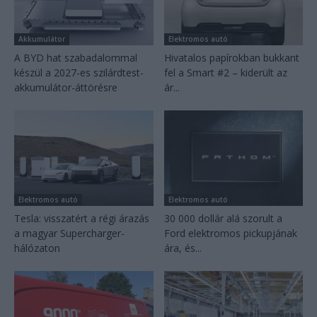
Akkumulátor
Elektromos autó
A BYD hat szabadalommal
Hivatalos papírokban bukkant
készül a 2027-es szilárdtest-
fel a Smart #2 – kiderült az
akkumulátor-áttörésre
ár...
Elektromos autó
Elektromos autó
Tesla: visszatért a régi árazás
30 000 dollár alá szorult a
a magyar Supercharger-
Ford elektromos pickupjának
hálózaton
ára, és...