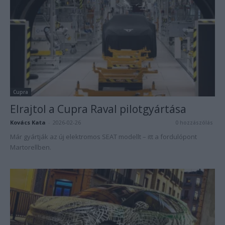
Cupra
Elrajtol a Cupra Raval pilotgyártása
Kovács Kata
-
2026-02-26
0 hozzászólás
Már gyártják az új elektromos SEAT modellt – itt a fordulópont
Martorellben.