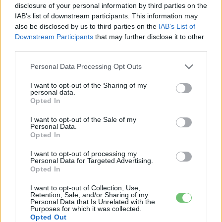
Ez lesz a VW csoport első,
disclosure of your personal information by third parties on the
IAB’s list of downstream participants. This information may
sorozatgyártott kis elektromos autója
also be disclosed by us to third parties on the
IAB’s List of
Eriqo
-
2024-04-14
8 hozzászólás
Downstream Participants
that may further disclose it to other
third parties.
Méghozzá a Cupra logójával.
Personal Data Processing Opt Outs
Legolvasottabb cikkek
I want to opt-out of the Sharing of my
personal data.
Opted In
8500-an rendeltek vakon egy autót, amit
nem láttak — megkezdődött a...
I want to opt-out of the Sale of my
2026-08-07
Personal Data.
Opted In
97,6 százalékon áll Norvégia villanyautó-
I want to opt-out of processing my
aránya – közben átrendeződött a márkák
Personal Data for Targeted Advertising.
sorrendje
Opted In
2026-08-07
I want to opt-out of Collection, Use,
Retention, Sale, and/or Sharing of my
A BYD hat szabadalommal készül a 2027-es
Personal Data that Is Unrelated with the
szilárdtest-akkumulátor-áttörésre
Purposes for which it was collected.
Opted Out
2026-08-08