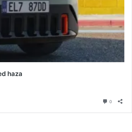
ted haza
hozzászól
0