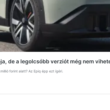
utója, de a legolcsóbb verziót még nem vihe
lió forint alatt? Az Epiq épp ezt ígéri.