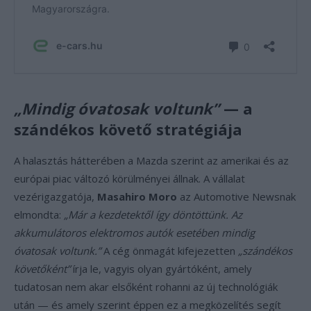
„Mindig óvatosak voltunk”
— a
szándékos követő stratégiája
A halasztás hátterében a Mazda szerint az amerikai és az
európai piac változó körülményei állnak. A vállalat
vezérigazgatója,
Masahiro Moro
az Automotive Newsnak
elmondta:
„Már a kezdetektől így döntöttünk. Az
akkumulátoros elektromos autók esetében mindig
óvatosak voltunk.”
A cég önmagát kifejezetten
„szándékos
követőként”
írja le, vagyis olyan gyártóként, amely
tudatosan nem akar elsőként rohanni az új technológiák
után — és amely szerint éppen ez a megközelítés segít