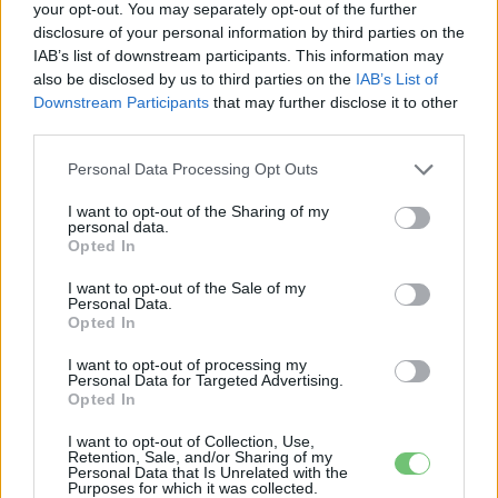
your opt-out. You may separately opt-out of the further
nemcsak a céldátum került le a napirendről, hanem
disclosure of your personal information by third parties on the
maguknak a modelleknek a száma is felülvizsgálat alatt áll.
IAB’s list of downstream participants. This information may
also be disclosed by us to third parties on the
IAB’s List of
Ráadásul a Gunma prefektúrában található Oizumi
Downstream Participants
that may further disclose it to other
üzemben épülő új gyárat eredetileg 2027-től az új
third parties.
elektromos modellek gyártására szánták, most azonban
Personal Data Processing Opt Outs
kezdetben benzines autók készülnek majd ott, és csak az
elektromos modellek érkezésekor vezetnek be vegyes
I want to opt-out of the Sharing of my
personal data.
gyártási rendszert.
Opted In
Ennek nyomán a Subaru középtávú céljai is komolyan
I want to opt-out of the Sale of my
Personal Data.
csúszhatnak, köztük az a korábban nagy hangon kitűzött
Opted In
terv, hogy
2030-ra az elektromos autók adják az
I want to opt-out of processing my
összes eladás 50 százalékát
. Emellett késhet a
Personal Data for Targeted Advertising.
Opted In
Panasonic Energy vállalattal közösen tervezett új
akkumulátorgyár megépítése is, amelyet eredetileg a
I want to opt-out of Collection, Use,
Retention, Sale, and/or Sharing of my
2028-as pénzügyi évre időzítettek — vagyis a halasztás
Personal Data that Is Unrelated with the
Purposes for which it was collected.
dominóeffektusként végighullámzik a teljes elektromos