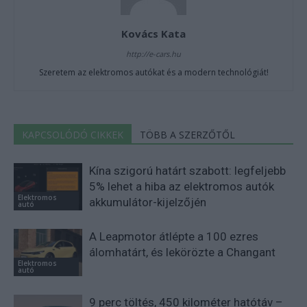
Kovács Kata
http://e-cars.hu
Szeretem az elektromos autókat és a modern technológiát!
KAPCSOLÓDÓ CIKKEK
TÖBB A SZERZŐTŐL
Kína szigorú határt szabott: legfeljebb
5% lehet a hiba az elektromos autók
Elektromos
akkumulátor-kijelzőjén
autó
A Leapmotor átlépte a 100 ezres
álomhatárt, és lekörözte a Changant
Elektromos
autó
9 perc töltés, 450 kilométer hatótáv –