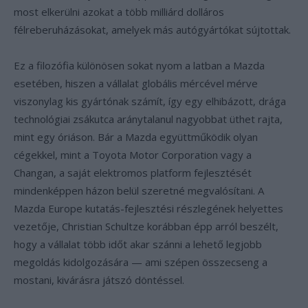
most elkerülni azokat a több milliárd dolláros
félreberuházásokat, amelyek más autógyártókat sújtottak.
Ez a filozófia különösen sokat nyom a latban a Mazda
esetében, hiszen a vállalat globális mércével mérve
viszonylag kis gyártónak számít, így egy elhibázott, drága
technológiai zsákutca aránytalanul nagyobbat üthet rajta,
mint egy óriáson. Bár a Mazda együttműködik olyan
cégekkel, mint a Toyota Motor Corporation vagy a
Changan, a saját elektromos platform fejlesztését
mindenképpen házon belül szeretné megvalósítani. A
Mazda Europe kutatás-fejlesztési részlegének helyettes
vezetője, Christian Schultze korábban épp arról beszélt,
hogy a vállalat több időt akar szánni a lehető legjobb
megoldás kidolgozására — ami szépen összecseng a
mostani, kivárásra játszó döntéssel.