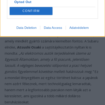
Opted Out
ellátási láncon, a platformtól az akkumulátorgyártásig.
CONFIRM
Amerika a kulcs — és Amerikában
éppen lassul az EV-piac
Data Deletion
Data Access
Adatvédelem
A két döntés közös nevezője végső soron az amerikai piac,
amely mindkét gyártó számára kiemelten fontos. A Subaru
elnöke,
Atsushi Osaki
a sajtótájékoztatón nyíltan ki is
mondta:
„Az elektromos autók terjedésének üteme az
Egyesült Államokban, amely a fő piacunk, jelentősen
lassult. A végleges bevezetési időpontot a piaci helyzet
gondos figyelemmel követése mellett határozzuk meg.”
Ez
a mondat lényegében az egész történet kulcsa: a japánok
nem azért fékeznek, mert technológiailag lemaradtak,
hanem mert a legfontosabb piacukon nem látják azt a
keresletet, ami igazolná a több milliárd dolláros
beruházásokat.