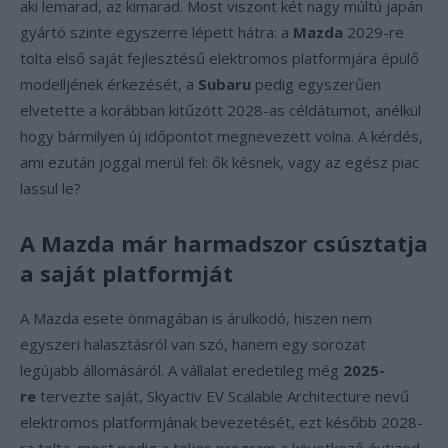
aki lemarad, az kimarad. Most viszont két nagy múltú japán
gyártó szinte egyszerre lépett hátra: a
Mazda
2029-re
tolta első saját fejlesztésű elektromos platformjára épülő
modelljének érkezését, a
Subaru
pedig egyszerűen
elvetette a korábban kitűzött 2028-as céldátumot, anélkül
hogy bármilyen új időpontot megnevezett volna. A kérdés,
ami ezután joggal merül fel: ők késnek, vagy az egész piac
lassul le?
A Mazda már harmadszor csúsztatja
a saját platformját
A Mazda esete önmagában is árulkodó, hiszen nem
egyszeri halasztásról van szó, hanem egy sorozat
legújabb állomásáról. A vállalat eredetileg még
2025-
re
tervezte saját, Skyactiv EV Scalable Architecture nevű
elektromos platformjának bevezetését, ezt később 2028-