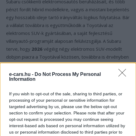
Subaru csökkenti elektromosautós beruházásait, és több
pénzt fordít hibrid modellekre, vagyis a mostani bejelentés
egy hosszabb ideje tartó irányváltás logikus folytatása. Bár
a vállalat továbbra is együttműködik a Toyotával az
elektromos SUV-k gyártásában, a saját fejlesztésű
villanyautó-programját alaposan felülvizsgálja. A Subaru
terve, hogy
2026
végéig négy elektromos SUV-modellt
dobjon piacra a Toyotával közösen, továbbra is érvényben
marad — a bizonytalanság elsősorban a saját fejlesztésű
modelleket érinti.
e-cars.hu -
Do Not Process My Personal
Information
A halasztás átírja a gyárakat és a
If you wish to opt-out of the sale, sharing to third parties, or
2030-as célokat is
processing of your personal or sensitive information for
targeted advertising by us, please use the below opt-out
A változások messze túlmutatnak a marketingnaptáron,
section to confirm your selection. Please note that after your
opt-out request is processed you may continue seeing
hiszen a gyártási terveket is alapjaiban érintik. A 2028-ig
interest-based ads based on personal information utilized by
saját fejlesztésben tervezett további négy elektromos
us or personal information disclosed to third parties prior to
modell jövője bizonytalanná vált, és a Nikkei szerint