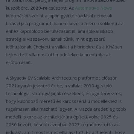
ra tolta, most pedig a teljes program a következő évtized
küszöbére,
2029-re
csúszott. Az
Automotive News
információi szerint a japán gyártó ráadásul nemcsak
halasztja a programot, hanem közel a felére csökkenti az
ehhez kapcsolódó beruházásait is, ami sokkal inkább
stratégiai visszavonulásnak tűnik, mint egyszerű
időhúzásnak. Ehelyett a vállalat a hibridekre és a Kínában
fejlesztett villamosított modellekre koncentrálja az
erőforrásait.
A Skyactiv EV Scalable Architecture platformot először
2021 nyarán jelentették be, a vállalat 2030-ig szóló
technológiai stratégiájának részeként, és úgy tervezték,
hogy különböző méretű és karosszériájú modellekhez is
rugalmasan alkalmazható legyen. A Mazda eredetileg több
modellt is erre az architektúrára épített volna 2025 és
2030 között, később azonban 2027-re módosította az
indulást, amit most ismét elhalasztott. Ez azt jelenti, hogy