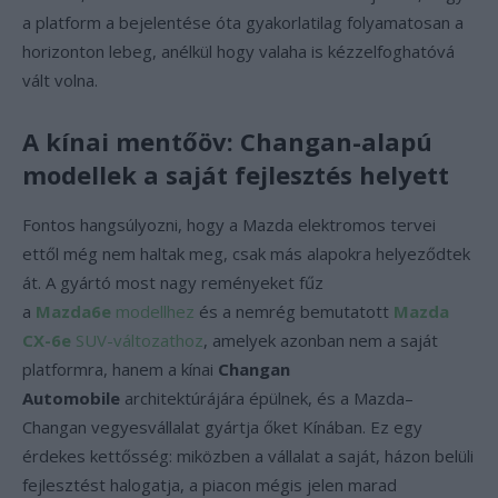
a platform a bejelentése óta gyakorlatilag folyamatosan a
horizonton lebeg, anélkül hogy valaha is kézzelfoghatóvá
vált volna.
A kínai mentőöv: Changan-alapú
modellek a saját fejlesztés helyett
Fontos hangsúlyozni, hogy a Mazda elektromos tervei
ettől még nem haltak meg, csak más alapokra helyeződtek
át. A gyártó most nagy reményeket fűz
a
Mazda6e
modellhez
és a nemrég bemutatott
Mazda
CX-6e
SUV-változathoz
, amelyek azonban nem a saját
platformra, hanem a kínai
Changan
Automobile
architektúrájára épülnek, és a Mazda–
Changan vegyesvállalat gyártja őket Kínában. Ez egy
érdekes kettősség: miközben a vállalat a saját, házon belüli
fejlesztést halogatja, a piacon mégis jelen marad