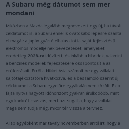
A Subaru még dátumot sem mer
mondani
Miközben a Mazda legalább megnevezett egy új, ha távoli
céldátumot is, a Subaru ennél is óvatosabb lépésre szánta
el magát: a japán gyártó elhalasztotta saját fejlesztésű
elektromos modelljeinek bevezetését, amelyeket
eredetileg
2028-ra
időzített, és inkább a hibridek, valamint
a benzines modellek fejlesztésére összpontosítja az
erőforrásait. Erről a Nikkei Asia számolt be egy vállalati
sajtótájékoztatóra hivatkozva, és a beszámoló szerint új
céldátumot a Subaru egyelőre egyáltalán nem közölt. Ez a
fajta nyitva hagyott időhorizont gyakran árulkodóbb, mint
egy konkrét csúszás, mert azt sugallja, hogy a vállalat
maga sem tudja még, mikor tér vissza a tervhez.
A lap egyébként már tavaly novemberben arról írt, hogy a