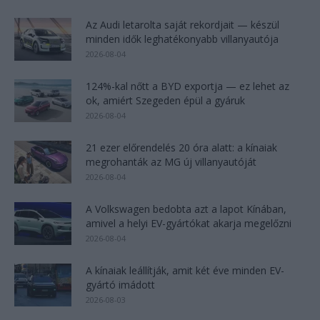
Az Audi letarolta saját rekordjait — készül
minden idők leghatékonyabb villanyautója
2026-08-04
124%-kal nőtt a BYD exportja — ez lehet az
ok, amiért Szegeden épül a gyáruk
2026-08-04
21 ezer előrendelés 20 óra alatt: a kínaiak
megrohanták az MG új villanyautóját
2026-08-04
A Volkswagen bedobta azt a lapot Kínában,
amivel a helyi EV-gyártókat akarja megelőzni
2026-08-04
A kínaiak leállítják, amit két éve minden EV-
gyártó imádott
2026-08-03