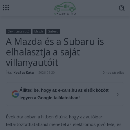
Elektromos autó
Mazda
Subaru
A Mazda és a Subaru is
elhalasztja a saját
villanyautóit
Írta:
Kovács Kata
-
2026-05-20
0 hozzászólás
Állítsd be, hogy az e-cars.hu az elsők között
›
legyen a Google-találatokban!
Évek óta abban a hitben éltünk, hogy az autóipar
feltartóztathatatlanul menetel az elektromos jövő felé, és