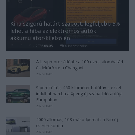
Kína szigorú határt szabott: legfeljebb 5%
lehet a hiba az elektromos autók
akkumulátor-kijelzőjén
Kovács Kata
-
2026-08-05
0 hozzászólás
A Leapmotor átlépte a 100 ezres álomhatárt,
és lekörözte a Changant
2026-08-05
9 perc töltés, 450 kilométer hatótáv – ezzel
indulhat harcba a Xpeng új szabadidő-autója
Európában
2026-08-05
4000 állomás, 108 másodperc: itt a Nio új
csererekordja
2026-08-05