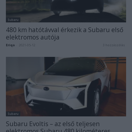
Subaru
480 km hatótávval érkezik a Subaru első
elektromos autója
Eriqo
-
2021-05-12
3 hozzászólás
Subaru
Subaru Evoltis – az első teljesen
elektromos Subaru 480 kilométeres