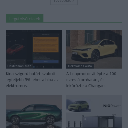
Továbbiak
Legutolsó cikkek
Elektromos autó
Elektromos autó
Kína szigorú határt szabott:
A Leapmotor átlépte a 100
legfeljebb 5% lehet a hiba az
ezres álomhatárt, és
elektromos...
lekörözte a Changant