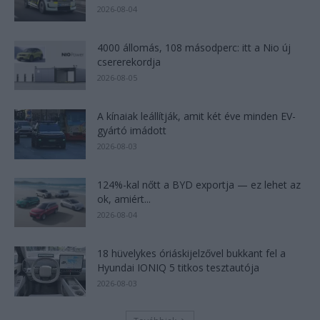
2026-08-04
4000 állomás, 108 másodperc: itt a Nio új
csererekordja
2026-08-05
A kínaiak leállítják, amit két éve minden EV-
gyártó imádott
2026-08-03
124%-kal nőtt a BYD exportja — ez lehet az
ok, amiért...
2026-08-04
18 hüvelykes óriáskijelzővel bukkant fel a
Hyundai IONIQ 5 titkos tesztautója
2026-08-03