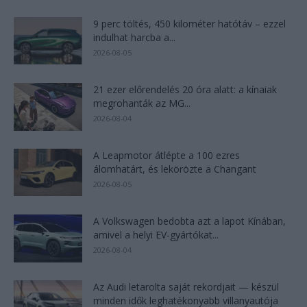
9 perc töltés, 450 kilométer hatótáv – ezzel
indulhat harcba a...
2026-08-05
21 ezer előrendelés 20 óra alatt: a kínaiak
megrohanták az MG...
2026-08-04
A Leapmotor átlépte a 100 ezres
álomhatárt, és lekörözte a Changant
2026-08-05
A Volkswagen bedobta azt a lapot Kínában,
amivel a helyi EV-gyártókat...
2026-08-04
Az Audi letarolta saját rekordjait — készül
minden idők leghatékonyabb villanyautója