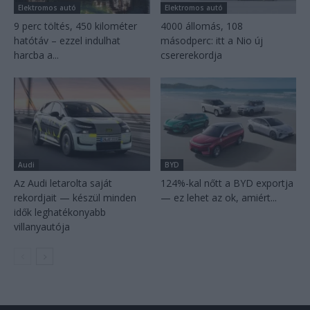
Elektromos autó
Elektromos autó
9 perc töltés, 450 kilométer
4000 állomás, 108
hatótáv – ezzel indulhat
másodperc: itt a Nio új
harcba a...
csererekordja
Audi
BYD
Az Audi letarolta saját
124%-kal nőtt a BYD exportja
rekordjait — készül minden
— ez lehet az ok, amiért...
idők leghatékonyabb
villanyautója