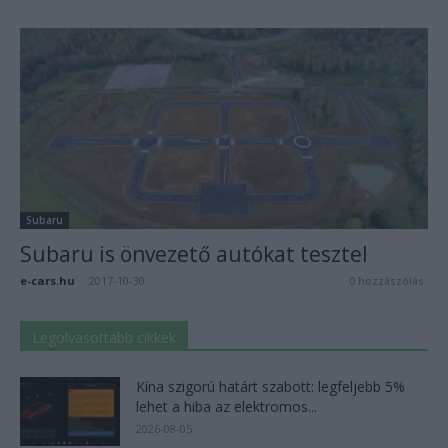
Subaru
Subaru is önvezető autókat tesztel
e-cars.hu
-
2017-10-30
0 hozzászólás
Legolvasottabb cikkek
Kína szigorú határt szabott: legfeljebb 5%
lehet a hiba az elektromos...
2026-08-05