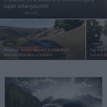
saját villanyautóit
Kovács Kata
-
2026-05-20
SUBARU
SUBARU
Meglepő helyen teszteli a szilárdtest-
Egy éve j
akkumulátorokat a Subaru
Subaru e