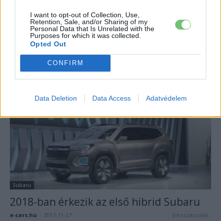
I want to opt-out of Collection, Use,
Retention, Sale, and/or Sharing of my
Personal Data that Is Unrelated with the
Purposes for which it was collected.
Subaru
Opted Out
Plug-in hibrid Subaru?
CONFIRM
Eriqo
-
2017-12-21
0 hozzászólás
Data Deletion
Data Access
Adatvédelem
Subaru
2018-ban érkezik az első hibrid Subaru
e-cars.hu
-
2017-11-27
0 hozzászólás