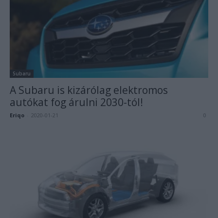
Subaru
A Subaru is kizárólag elektromos
autókat fog árulni 2030-tól!
Eriqo
-
2020-01-21
0