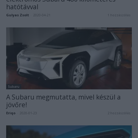
hatótávval
Gulyas Zsolt
-
2020-04-21
1 hozzászólás
Subaru
A Subaru megmutatta, mivel készül a
jövőre!
Eriqo
-
2020-01-23
2 hozzászólás