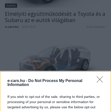
Subaru
Elmélyíti együttműködését a Toyota és a
Subaru az e-autók világában
e-cars.hu
-
2019-10-01
0 hozzászólás
e-cars.hu -
Do Not Process My Personal
Information
Subaru
Közösen fejleszt elektromos SUV-t a
If you wish to opt-out of the sale, sharing to third parties, or
Toyota és a Subaru
processing of your personal or sensitive information for
e-cars.hu
-
2019-06-12
0 hozzászólás
targeted advertising by us, please use the below opt-out