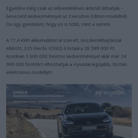
Egyelőre még csak az előrendeléses árlistát láthatjuk –
bevezető kedvezménnyel az Executive Edition modellnél.
De úgy gondolom, hogy ez is több, mint a semmi.
A 77,4 kWh akkumulátorral szerelt, összkerékhajtással
ellátott, 325 lóerős IONIQ 6 listaára 28 599 000 Ft.
Azonban 3 600 000 forintos kedvezménnyel akár már 24
999 000 forintért elhozhatjuk a Hyundai legújabb, tisztán
elektromos modelljét.