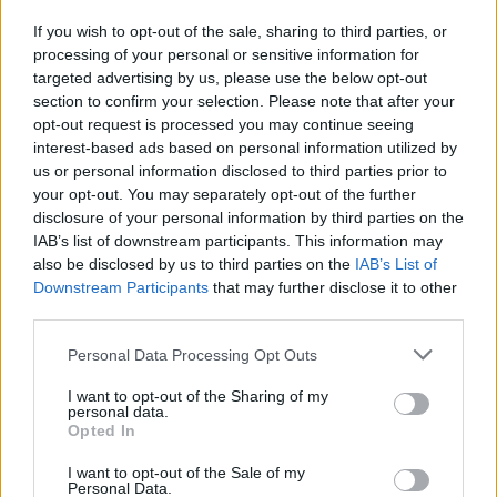
If you wish to opt-out of the sale, sharing to third parties, or
processing of your personal or sensitive information for
targeted advertising by us, please use the below opt-out
KAPCSOLÓDÓ CIKKEK
TÖBB A SZERZŐTŐL
section to confirm your selection. Please note that after your
opt-out request is processed you may continue seeing
interest-based ads based on personal information utilized by
Kína szigorú határt szabott: legfeljebb
us or personal information disclosed to third parties prior to
5% lehet a hiba az elektromos autók
your opt-out. You may separately opt-out of the further
Elektromos
akkumulátor-kijelzőjén
autó
disclosure of your personal information by third parties on the
IAB’s list of downstream participants. This information may
A Leapmotor átlépte a 100 ezres
also be disclosed by us to third parties on the
IAB’s List of
álomhatárt, és lekörözte a Changant
Downstream Participants
that may further disclose it to other
Elektromos
third parties.
autó
Personal Data Processing Opt Outs
9 perc töltés, 450 kilométer hatótáv –
ezzel indulhat harcba a Xpeng új
I want to opt-out of the Sharing of my
Elektromos
personal data.
szabadidő-autója Európában
autó
Opted In
I want to opt-out of the Sale of my
Personal Data.