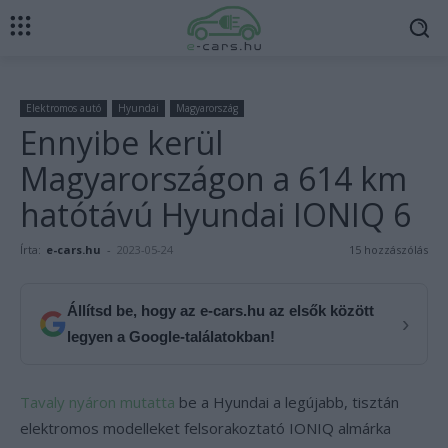
Elektromos autó
Hyundai
Magyarország
Ennyibe kerül
Magyarországon a 614 km
hatótávú Hyundai IONIQ 6
Írta:
e-cars.hu
-
2023-05-24
15 hozzászólás
Állítsd be, hogy az e-cars.hu az elsők között
›
legyen a Google-találatokban!
Tavaly nyáron mutatta
be a Hyundai a legújabb, tisztán
elektromos modelleket felsorakoztató IONIQ almárka