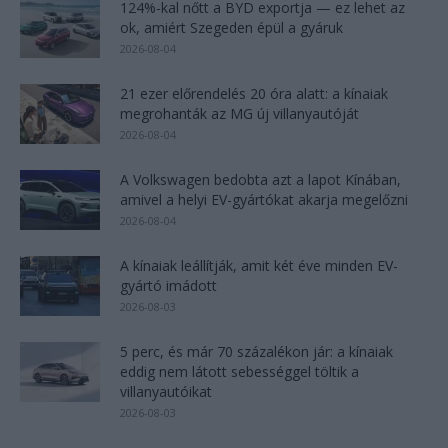
124%-kal nőtt a BYD exportja — ez lehet az
ok, amiért Szegeden épül a gyáruk
2026-08-04
21 ezer előrendelés 20 óra alatt: a kínaiak
megrohanták az MG új villanyautóját
2026-08-04
A Volkswagen bedobta azt a lapot Kínában,
amivel a helyi EV-gyártókat akarja megelőzni
2026-08-04
A kínaiak leállítják, amit két éve minden EV-
gyártó imádott
2026-08-03
5 perc, és már 70 százalékon jár: a kínaiak
eddig nem látott sebességgel töltik a
villanyautóikat
2026-08-03