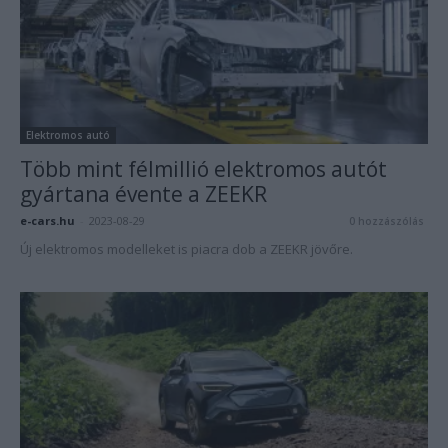
Elektromos autó
Több mint félmillió elektromos autót
gyártana évente a ZEEKR
e-cars.hu
-
2023-08-29
0 hozzászólás
Új elektromos modelleket is piacra dob a ZEEKR jövőre.