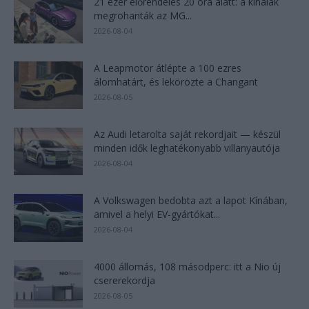
21 ezer előrendelés 20 óra alatt: a kínaiak
megrohanták az MG...
2026-08-04
A Leapmotor átlépte a 100 ezres
álomhatárt, és lekörözte a Changant
2026-08-05
Az Audi letarolta saját rekordjait — készül
minden idők leghatékonyabb villanyautója
2026-08-04
A Volkswagen bedobta azt a lapot Kínában,
amivel a helyi EV-gyártókat...
2026-08-04
4000 állomás, 108 másodperc: itt a Nio új
csererekordja
2026-08-05