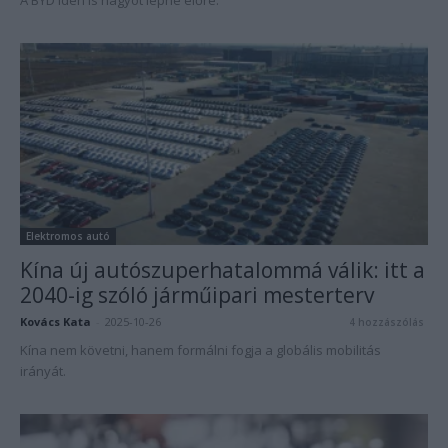
A BYD idén is nagyot lépne előre.
Elektromos autó
Kína új autószuperhatalommá válik: itt a
2040-ig szóló járműipari mesterterv
Kovács Kata
-
2025-10-26
4 hozzászólás
Kína nem követni, hanem formálni fogja a globális mobilitás
irányát.