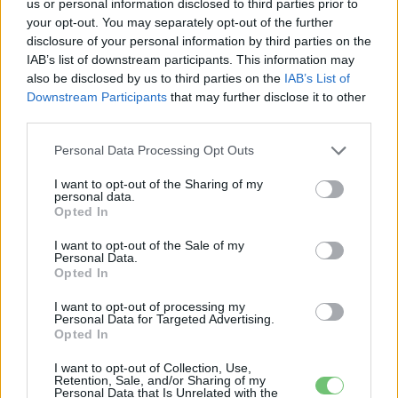
us or personal information disclosed to third parties prior to
Eriqo
-
2023-04-28
your opt-out. You may separately opt-out of the further
0 hozzászólás
disclosure of your personal information by third parties on the
Számos márka után a Kia és a Honda is több elektromos autót
IAB’s list of downstream participants. This information may
adna el.
also be disclosed by us to third parties on the
IAB’s List of
Downstream Participants
that may further disclose it to other
third parties.
Personal Data Processing Opt Outs
I want to opt-out of the Sharing of my
personal data.
Opted In
I want to opt-out of the Sale of my
Personal Data.
Opted In
Elektromos autó
Hat új, tisztán elektromos Skoda modell
I want to opt-out of processing my
Personal Data for Targeted Advertising.
érkezik 2026-ig
Opted In
Eriqo
-
2023-04-28
4 hozzászólás
I want to opt-out of Collection, Use,
A hatból négy teljesen új, tisztán elektromos modell lesz.
Retention, Sale, and/or Sharing of my
Personal Data that Is Unrelated with the