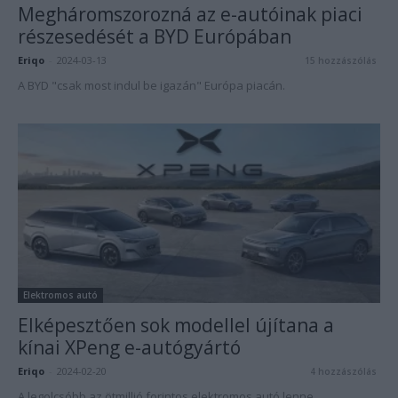
Megháromszorozná az e-autóinak piaci
részesedését a BYD Európában
Eriqo
-
2024-03-13
15 hozzászólás
A BYD "csak most indul be igazán" Európa piacán.
Elektromos autó
Elképesztően sok modellel újítana a
kínai XPeng e-autógyártó
Eriqo
-
2024-02-20
4 hozzászólás
A legolcsóbb az ötmillió forintos elektromos autó lenne.