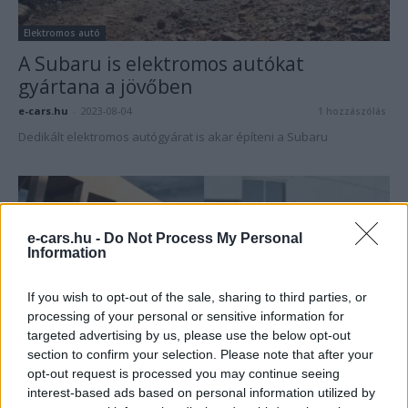
Elektromos autó
A Subaru is elektromos autókat
gyártana a jövőben
e-cars.hu
-
2023-08-04
1 hozzászólás
Dedikált elektromos autógyárat is akar építeni a Subaru
e-cars.hu -
Do Not Process My Personal
Information
If you wish to opt-out of the sale, sharing to third parties, or
processing of your personal or sensitive information for
targeted advertising by us, please use the below opt-out
Elektromos autó
section to confirm your selection. Please note that after your
opt-out request is processed you may continue seeing
A Kia és a Honda is emelte elektromos
interest-based ads based on personal information utilized by
autógyártási számait