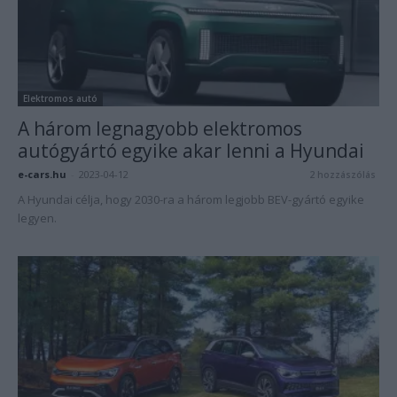
Elektromos autó
A három legnagyobb elektromos
autógyártó egyike akar lenni a Hyundai
e-cars.hu
-
2023-04-12
2 hozzászólás
A Hyundai célja, hogy 2030-ra a három legjobb BEV-gyártó egyike
legyen.