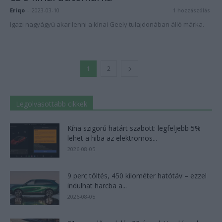
Eriqo
-
2023-03-10
1 hozzászólás
Igazi nagyágyú akar lenni a kínai Geely tulajdonában álló márka.
1
2
Legolvasottabb cikkek
Kína szigorú határt szabott: legfeljebb 5%
lehet a hiba az elektromos...
2026-08-05
9 perc töltés, 450 kilométer hatótáv – ezzel
indulhat harcba a...
2026-08-05