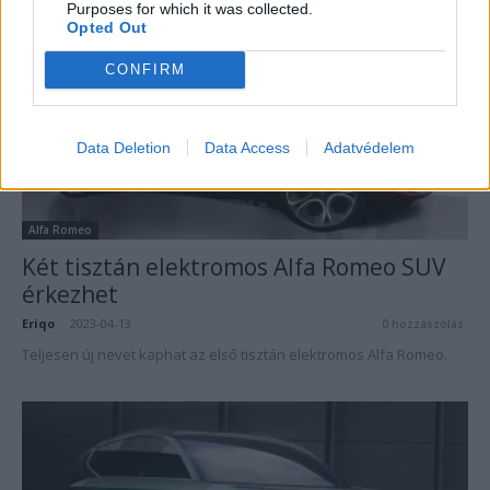
Purposes for which it was collected.
Opted Out
CONFIRM
Data Deletion
Data Access
Adatvédelem
Alfa Romeo
Két tisztán elektromos Alfa Romeo SUV
érkezhet
Eriqo
-
2023-04-13
0 hozzászólás
Teljesen új nevet kaphat az első tisztán elektromos Alfa Romeo.