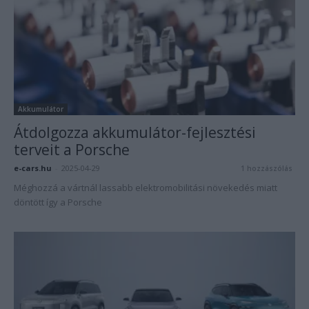
Akkumulátor
Átdolgozza akkumulátor-fejlesztési
terveit a Porsche
e-cars.hu
-
2025-04-29
1 hozzászólás
Méghozzá a vártnál lassabb elektromobilitási növekedés miatt
döntött így a Porsche