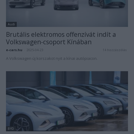
Audi
Brutális elektromos offenzívát indít a
Volkswagen-csoport Kínában
e-cars.hu
-
2025-04-23
14 hozzászólás
A Volkswagen új korszakot nyit a kínai autópiacon.
BYD