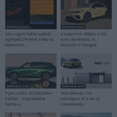
Elektromos autó
Elektromos autó
Kína szigorú határt szabott:
A Leapmotor átlépte a 100
legfeljebb 5% lehet a hiba az
ezres álomhatárt, és
elektromos...
lekörözte a Changant
Elektromos autó
Elektromos autó
9 perc töltés, 450 kilométer
4000 állomás, 108
hatótáv – ezzel indulhat
másodperc: itt a Nio új
harcba a...
csererekordja