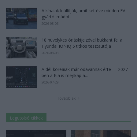
A kínaiak leállítják, amit két éve minden EV-
gyártó imádott
2026-08-03
18 hüvelykes óriáskijelzővel bukkant fel a
Hyundai IONIQ 5 titkos tesztautója
2026-08-03
A dél-koreaiak már odavannak érte — 2027-
ben a Kia is megkapja...
2026-07-29
Továbbiak
Legutolsó cikkek