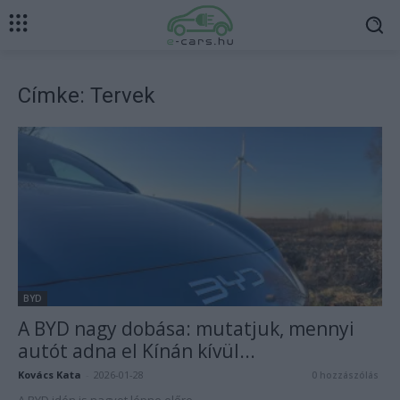
Címke: Tervek
BYD
A BYD nagy dobása: mutatjuk, mennyi
autót adna el Kínán kívül...
Kovács Kata
-
2026-01-28
0 hozzászólás