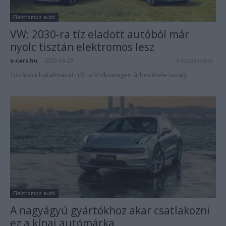
Elektromos autó
VW: 2030-ra tíz eladott autóból már
nyolc tisztán elektromos lesz
e-cars.hu
-
2023-03-23
0 hozzászólás
Továbbá hatalmasat nőtt a Volkswagen árbevétele tavaly.
Elektromos autó
A nagyágyú gyártókhoz akar csatlakozni
ez a kínai autómárka