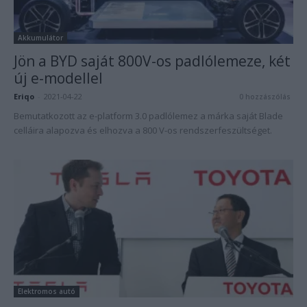
Akkumulátor
Jön a BYD saját 800V-os padlólemeze, két
új e-modellel
Eriqo
-
2021-04-22
0 hozzászólás
Bemutatkozott az e-platform 3.0 padlólemez a márka saját Blade
celláira alapozva és elhozva a 800 V-os rendszerfeszültséget.
Elektromos autó