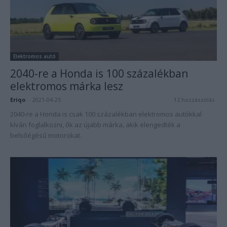
Elektromos autó
2040-re a Honda is 100 százalékban
elektromos márka lesz
Eriqo
-
2021-04-25
12 hozzászólás
2040-re a Honda is csak 100 százalékban elektromos autókkal
kíván foglalkozni, ők az újabb márka, akik elengedték a
belsőégésű motorokat.