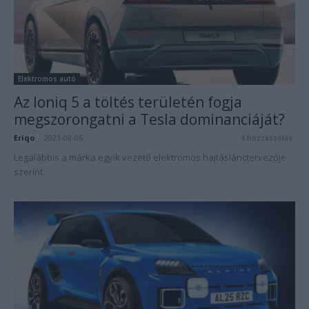
Elektromos autó
Az Ioniq 5 a töltés területén fogja
megszorongatni a Tesla dominanciáját?
Eriqo
-
2021-08-06
4 hozzászólás
Legalábbis a márka egyik vezető elektromos hajtáslánctervezője
szerint.