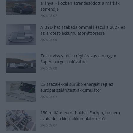
aránya – közben átrendeződött a márkák
sorrendje
2026-08-07
A BYD hat szabadalommal készül a 2027-es
szilárdtest-akkumulátor-áttörésre
2026-08-08
Tesla: visszatért a régi árazás a magyar
Supercharger-hálózaton
2026-08-08
25 százalékkal sűrűbb energiát rejt az
európai szilárdtest-akkumulátor
2026-08-07
150 milliárd eurót bukhat Európa, ha nem
szabadul a kínai akkumulátoroktól
2026-08-07