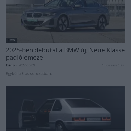
BMW
2025-ben debütál a BMW új, Neue Klasse
padlólemeze
Eriqo
-
2022-05-09
1 hozzászólás
Egyből a 3-as sorozatban.