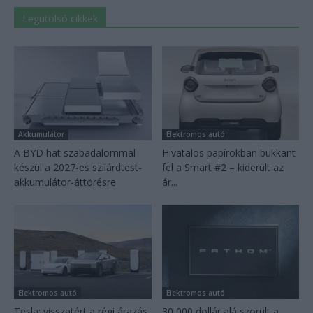
Legutolsó cikkek
Akkumulátor
Elektromos autó
A BYD hat szabadalommal
Hivatalos papírokban bukkant
készül a 2027-es szilárdtest-
fel a Smart #2 – kiderült az
akkumulátor-áttörésre
ár...
Elektromos autó
Elektromos autó
Tesla: visszatért a régi árazás
30 000 dollár alá szorult a