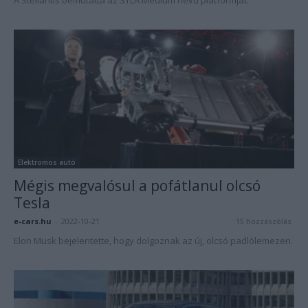
A Stellantis bemutatta az STLA Medium nevű platformját.
Elektromos autó
Mégis megvalósul a pofátlanul olcsó
Tesla
e-cars.hu
-
2022-10-21
15 hozzászólás
Elon Musk bejelentette, hogy dolgoznak az új, olcsó padlólemezen.