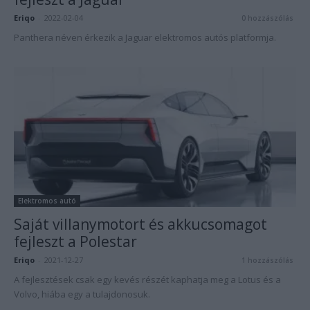
Eriqo
-
2022-02-04
0 hozzászólás
Panthera néven érkezik a Jaguar elektromos autós platformja.
Elektromos autó
Saját villanymotort és akkucsomagot
fejleszt a Polestar
Eriqo
-
2021-12-27
1 hozzászólás
A fejlesztések csak egy kevés részét kaphatja meg a Lotus és a
Volvo, hiába egy a tulajdonosuk.