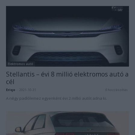
Elektromos autó
Stellantis – évi 8 millió elektromos autó a
cél
Eriqo
-
2021-10-31
0 hozzászólás
A négy padlólemez egyenként évi 2 millió autót adna ki.