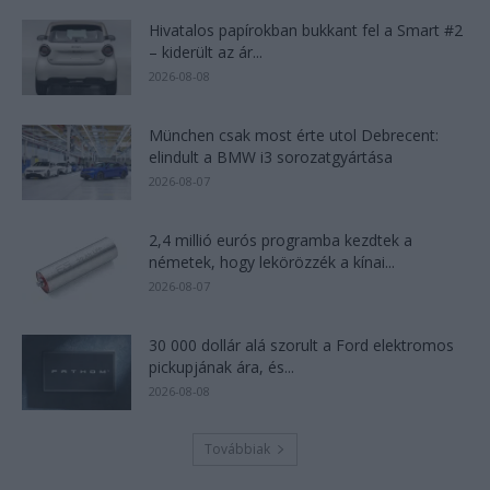
Hivatalos papírokban bukkant fel a Smart #2
– kiderült az ár...
2026-08-08
München csak most érte utol Debrecent:
elindult a BMW i3 sorozatgyártása
2026-08-07
2,4 millió eurós programba kezdtek a
németek, hogy lekörözzék a kínai...
2026-08-07
30 000 dollár alá szorult a Ford elektromos
pickupjának ára, és...
2026-08-08
Továbbiak