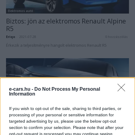
Elektromos autó
Biztos: jön az elektromos Renault Alpine
R5
Eriqo
-
2021-07-28
0 hozzászólás
Érkezik a teljesítményre hangolt elektromos Renault R5
e-cars.hu -
Do Not Process My Personal
Information
If you wish to opt-out of the sale, sharing to third parties, or
processing of your personal or sensitive information for
Elektromos autó
targeted advertising by us, please use the below opt-out
Más gyártókkal szövetkezne a Honda az
section to confirm your selection. Please note that after your
olcsó elektromos padlólemez miatt
opt-out request is processed you may continue seeing