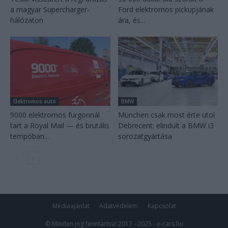
a magyar Supercharger-
Ford elektromos pickupjának
hálózaton
ára, és...
Elektromos autó
BMW
9000 elektromos furgonnál
München csak most érte utol
tart a Royal Mail — és brutális
Debrecent: elindult a BMW i3
tempóban...
sorozatgyártása
Médiaajánlat
Adatvédelem
Kapcsolat
© Minden jog fenntartva! 2017 - 2025 - e-cars.hu