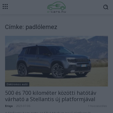
Címke: padlólemez
Elektromos autó
500 és 700 kilométer közötti hatótáv
várható a Stellantis új platformjával
Eriqo
-
2023-07-06
1 hozzászólás