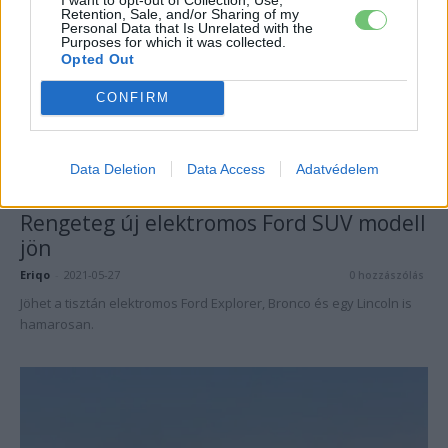
Retention, Sale, and/or Sharing of my
Personal Data that Is Unrelated with the
Purposes for which it was collected.
Opted Out
CONFIRM
Data Deletion
Data Access
Adatvédelem
Elektromos autó
Rengeteg új elektromos Ford SUV modell
jön
Eriqo
-
2021-05-27
0 hozzászólás
Jöhet a tisztán elektromos Ford Explorer, Bronco és egy Lincoln is
hamarosan.