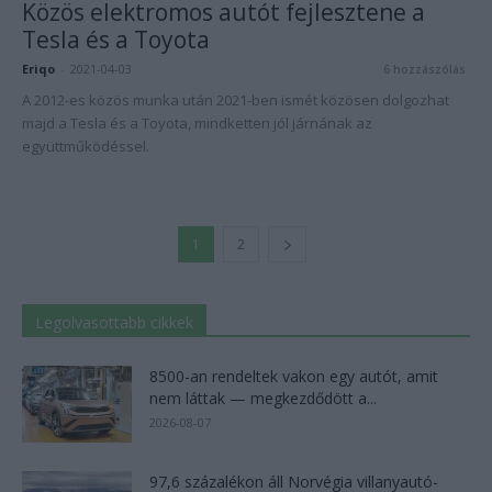
Közös elektromos autót fejlesztene a
Tesla és a Toyota
Eriqo
-
2021-04-03
6 hozzászólás
A 2012-es közös munka után 2021-ben ismét közösen dolgozhat
majd a Tesla és a Toyota, mindketten jól járnának az
együttműködéssel.
1
2
Legolvasottabb cikkek
8500-an rendeltek vakon egy autót, amit
nem láttak — megkezdődött a...
2026-08-07
97,6 százalékon áll Norvégia villanyautó-