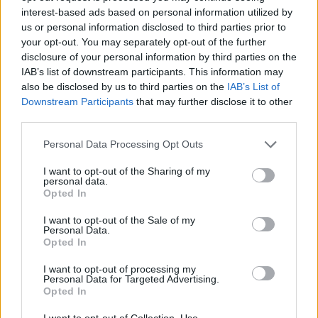
interest-based ads based on personal information utilized by
Eriqo
-
2021-07-17
0 hozzászólás
us or personal information disclosed to third parties prior to
A cél a költségek csökkentése és a profit növelése a Hondánál.
your opt-out. You may separately opt-out of the further
disclosure of your personal information by third parties on the
IAB’s list of downstream participants. This information may
also be disclosed by us to third parties on the
IAB’s List of
Downstream Participants
that may further disclose it to other
third parties.
Personal Data Processing Opt Outs
I want to opt-out of the Sharing of my
personal data.
Opted In
Elektromos autó
I want to opt-out of the Sale of my
30 milliárd euróval alakul elektromos
Personal Data.
gyártóvá a Stellantis
Opted In
Eriqo
-
2021-07-10
0 hozzászólás
I want to opt-out of processing my
Personal Data for Targeted Advertising.
Akkumulátorok, padlólemezek és komoly átszervezések érkeznek.
Opted In
I want to opt-out of Collection, Use,