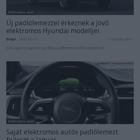
Elektromos autó
Új padlólemezzel érkeznek a jövő
elektromos Hyundai modelljei
Eriqo
-
2022-03-07
0 hozzászólás
Sok újdonság lesz az IMA padlólemez érkezésében.
Elektromos autó
Saját elektromos autós padlólemezt
fejleszt a Jaguar