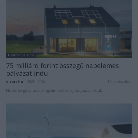
Elektromos autó
75 milliárd forint összegű napelemes
pályázat indul
e-cars.hu
-
2023-10-06
5 hozzászólás
Napenergia plusz program néven új pályázat indul.