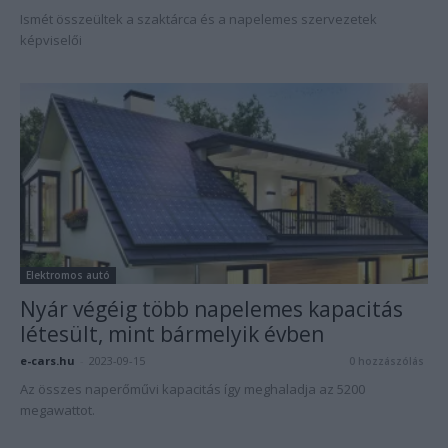
Ismét összeültek a szaktárca és a napelemes szervezetek
képviselői
Elektromos autó
Nyár végéig több napelemes kapacitás
létesült, mint bármelyik évben
e-cars.hu
-
2023-09-15
0 hozzászólás
Az összes naperőművi kapacitás így meghaladja az 5200
megawattot.