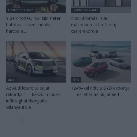
Elektromos autó
Elektromos autó
9 perc töltés, 450 kilométer
4000 állomás, 108
hatótáv – ezzel indulhat
másodperc: itt a Nio új
harcba a...
csererekordja
Audi
BYD
Az Audi letarolta saját
124%-kal nőtt a BYD exportja
rekordjait — készül minden
— ez lehet az ok, amiért...
idők leghatékonyabb
villanyautója