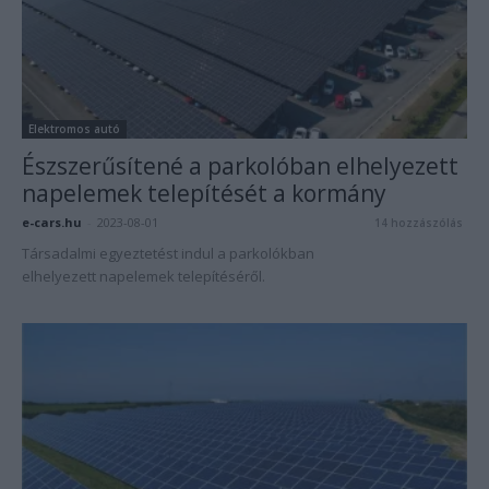
Elektromos autó
Észszerűsítené a parkolóban elhelyezett
napelemek telepítését a kormány
e-cars.hu
-
2023-08-01
14 hozzászólás
Társadalmi egyeztetést indul a parkolókban
elhelyezett napelemek telepítéséről.