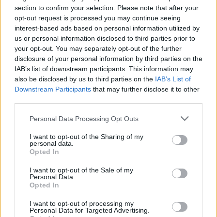
Elektromos autó
section to confirm your selection. Please note that after your
Összecsukható napelemes rendszereket
opt-out request is processed you may continue seeing
telepítenek a parkolók fölé Svájcban
interest-based ads based on personal information utilized by
us or personal information disclosed to third parties prior to
e-cars.hu
-
2023-08-30
3 hozzászólás
your opt-out. You may separately opt-out of the further
Természetesen a harmónikaszerű rendszer adná a töltéshez az
disclosure of your personal information by third parties on the
áramot.
IAB’s list of downstream participants. This information may
also be disclosed by us to third parties on the
IAB’s List of
Downstream Participants
that may further disclose it to other
third parties.
Personal Data Processing Opt Outs
I want to opt-out of the Sharing of my
personal data.
Opted In
I want to opt-out of the Sale of my
Personal Data.
Elektromos autó
Opted In
Megérkezett a legújabb bejelentés a
I want to opt-out of processing my
napelemeseknek
Personal Data for Targeted Advertising.