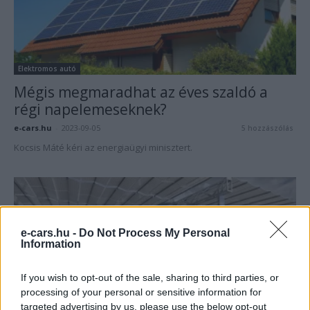
Elektromos autó
Mégis megmaradhat az éves szaldó a
régi napelemeseknek?
e-cars.hu
-
2023-09-05
5 hozzászólás
Kocsis Máté kéri az energiaügyi minisztert.
e-cars.hu -
Do Not Process My Personal
Information
If you wish to opt-out of the sale, sharing to third parties, or
processing of your personal or sensitive information for
targeted advertising by us, please use the below opt-out