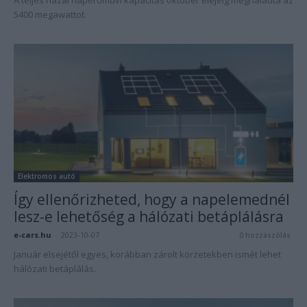
A teljes hazai naperőművi kapacitás október elejéig meghaladta az
5400 megawattot.
Elektromos autó
Így ellenőrizheted, hogy a napelemednél
lesz-e lehetőség a hálózati betáplálásra
e-cars.hu
-
2023-10-07
0 hozzászólás
Január elsejétől egyes, korábban zárolt körzetekben ismét lehet
hálózati betáplálás.