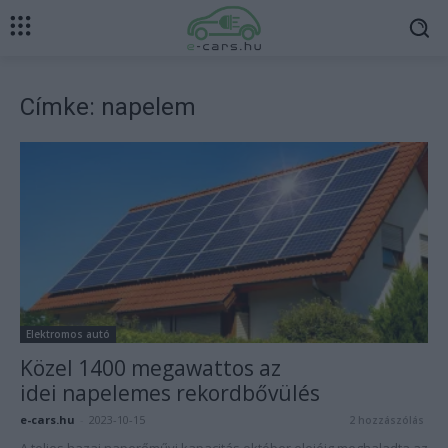
Címke: napelem
Elektromos autó
Közel 1400 megawattos az
idei napelemes rekordbővülés
e-cars.hu
-
2023-10-15
2 hozzászólás