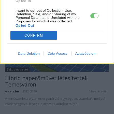
Opted In
e-cars.hu
-
2023-08-27
7 hozzászólás
Átalakul a napelemes szaldó rendszer januártól.
I want to opt-out of Collection, Use,
Retention, Sale, and/or Sharing of my
Personal Data that Is Unrelated with the
Purposes for which it was collected.
Opted Out
CONFIRM
Data Deletion
Data Access
Adatvédelem
Elektromos autó
Hibrid naperőművet létesítettek
Temesváron
e-cars.hu
-
2023-08-20
1 hozzászólás
A rendszerhez olyan energiatároló-egységet is csatoltak, mellyel
zöldenergiával lehet elektromos autókat tölteni.