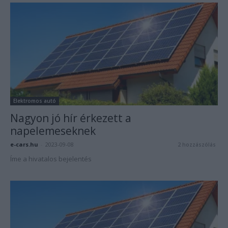
Elektromos autó
Nagyon jó hír érkezett a
napelemeseknek
e-cars.hu
-
2023-09-08
2 hozzászólás
Íme a hivatalos bejelentés