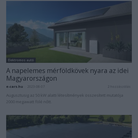
Elektromos autó
A napelemes mérföldkövek nyara az idei
Magyarországon
e-cars.hu
-
2023-08-07
2 hozzászólás
Augusztusig az 50 kW alatti létesítmények összesített mutatója
2000 megawatt fölé nőtt.