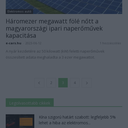
Elektromos autó
Háromezer megawatt fölé nőtt a
magyarországi ipari naperőművek
kapacitása
e-cars.hu
-
2023-06-12
1 hozzászólás
A nyár kezdetére az 50 kilowatt (kW) feletti naperőművek
összesített adata meghaladta a 3 ezer megawattot.
2
3
4
Legolvasottabb cikkek
Kína szigorú határt szabott: legfeljebb 5%
lehet a hiba az elektromos...