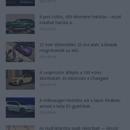
2026-08-05
9 perc töltés, 450 kilométer hatótáv – ezzel
indulhat harcba a...
2026-08-05
21 ezer előrendelés 20 óra alatt: a kínaiak
megrohanták az MG...
2026-08-04
A Leapmotor átlépte a 100 ezres
álomhatárt, és lekörözte a Changant
2026-08-05
A Volkswagen bedobta azt a lapot Kínában,
amivel a helyi EV-gyártókat...
2026-08-04
Az Audi letarolta saját rekordjait — készül