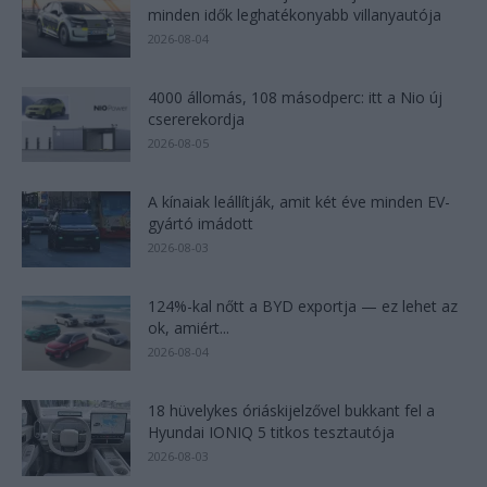
minden idők leghatékonyabb villanyautója
2026-08-04
4000 állomás, 108 másodperc: itt a Nio új
csererekordja
2026-08-05
A kínaiak leállítják, amit két éve minden EV-
gyártó imádott
2026-08-03
124%-kal nőtt a BYD exportja — ez lehet az
ok, amiért...
2026-08-04
18 hüvelykes óriáskijelzővel bukkant fel a
Hyundai IONIQ 5 titkos tesztautója
2026-08-03