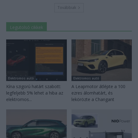
Továbbiak
Legutolsó cikkek
Elektromos autó
Elektromos autó
Kína szigorú határt szabott:
A Leapmotor átlépte a 100
legfeljebb 5% lehet a hiba az
ezres álomhatárt, és
elektromos...
lekörözte a Changant