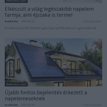
Elektromos autó
Elkészült a világ legészakibb napelem
farmja, ami éjszaka is termel
e-cars.hu
-
2023-09-22
0 hozzászólás
Évente közel 200 000 liter gázolajat pöfékeltek el a generátorok.
Elektromos autó
Újabb fontos bejelentés érkezett a
napelemeseknek
e-cars.hu
-
2023-09-19
0 hozzászólás