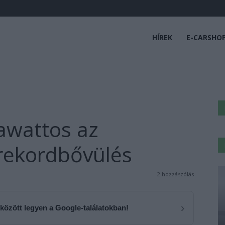
HÍREK
E-CARSHO
awattos az
rekordbővülés
2 hozzászólás
›
 között legyen a Google-találatokban!