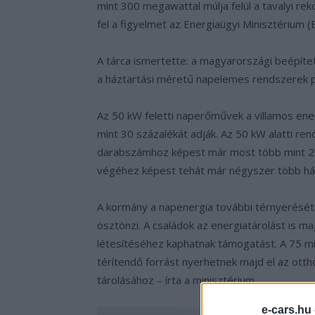
mint 300 megawattal múlja felül a tavalyi re
fel a figyelmet az Energiaügyi Minisztérium
A tárca ismertette: a magyarországi beépíte
a háztartási méretű napelemes rendszerek 
Az 50 kW feletti naperőművek a villamos en
mint 30 százalékát adják. Az 50 kW alatti r
darabszámhoz képest már most több mint 23
végéhez képest tehát már négyszer több há
A kormány a napenergia további térnyerését
ösztönzi. A családok az energiatárolást is 
létesítéséhez kaphatnak támogatást. A 75 mi
térítendő forrást nyerhetnek majd el az ott
tárolásához – írta a minisztérium.
e-cars.hu