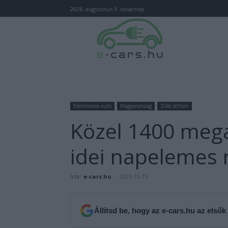
2026. augusztus 9. vasárnap
Elektromos autó
Magyarország
Zöld otthon
Közel 1400 meg
idei napelemes 
Írta:
e-cars.hu
-
2023-10-15
Állítsd be, hogy az e-cars.hu az elsők