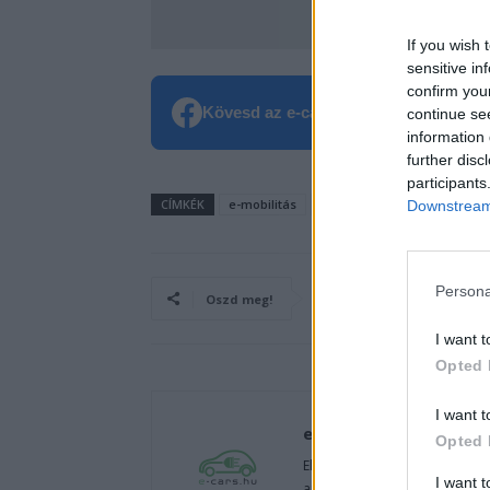
Add hozzá az e-cars
If you wish 
sensitive in
confirm you
Kövesd az e-cars.hu-t a Facebookon is
continue se
information 
further disc
participants
CÍMKÉK
e-mobilitás
Elektromobilitás
Elektro
Downstream 
Persona
Oszd meg!
I want t
Opted 
I want t
e-cars.hu
Opted 
Elektromosan közlekedsz, vagy
I want 
autók világából, vagy foglalko