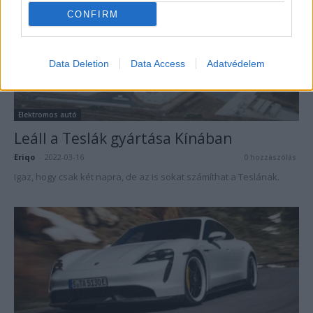
CONFIRM
Data Deletion
Data Access
Adatvédelem
Elektromos autó
Leáll a Teslák gyártása Kínában
Eriqo
-
2022-03-16
0 hozzászólás
Igaz, hogy csak két napra, de az is sokat számíthat a Teslának.