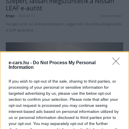
Szépen, lassan megszüntetik a Nissan
LEAF e-autót
Eriqo
-
2022-07-17
0 hozzászólás
Ha igaz a hír, az évtized közepén, vagyis bő 2 év múlva megszűnik
a LEAF gyártása.
e-cars.hu -
Do Not Process My Personal
Information
If you wish to opt-out of the sale, sharing to third parties, or
processing of your personal or sensitive information for
targeted advertising by us, please use the below opt-out
Elektromos autó
section to confirm your selection. Please note that after your
opt-out request is processed you may continue seeing
Leállt az elektromos Renault Megane
interest-based ads based on personal information utilized by
gyártása
us or personal information disclosed to third parties prior to
e-cars.hu
-
2022-04-16
0 hozzászólás
your opt-out. You may separately opt-out of the further