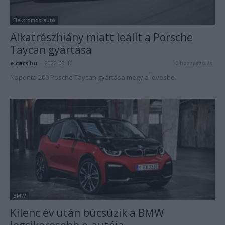
Elektromos autó
Alkatrészhiány miatt leállt a Porsche
Taycan gyártása
e-cars.hu
-
2022-03-10
0 hozzászólás
Naponta 200 Posche Taycan gyártása megy a levesbe.
BMW
Kilenc év után búcsúzik a BMW