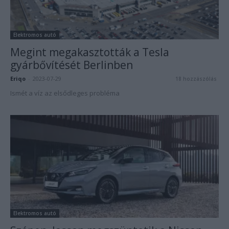
Elektromos autó
Megint megakasztották a Tesla
gyárbővítését Berlinben
Eriqo
-
2023-07-29
18 hozzászólás
Ismét a víz az elsődleges probléma
Elektromos autó