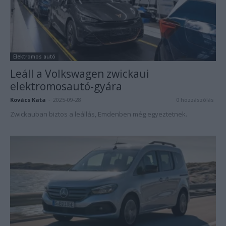
Elektromos autó
Leáll a Volkswagen zwickaui
elektromosautó-gyára
Kovács Kata
-
2025-09-28
0 hozzászólás
Zwickauban biztos a leállás, Emdenben még egyeztetnek.