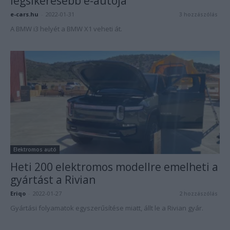
legsikeresebb e-autója
e-cars.hu
-
2022-01-31
3 hozzászólás
A BMW i3 helyét a BMW X1 veheti át.
Elektromos autó
Heti 200 elektromos modellre emelheti a
gyártást a Rivian
Eriqo
-
2022-01-27
2 hozzászólás
Gyártási folyamatok egyszerűsítése miatt, állt le a Rivian gyár.