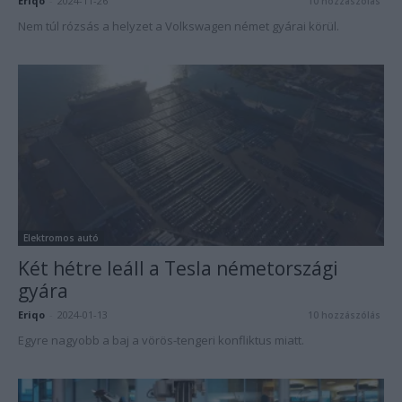
Eriqo
-
2024-11-26
10 hozzászólás
Nem túl rózsás a helyzet a Volkswagen német gyárai körül.
Elektromos autó
Két hétre leáll a Tesla németországi
gyára
Eriqo
-
2024-01-13
10 hozzászólás
Egyre nagyobb a baj a vörös-tengeri konfliktus miatt.