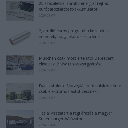
25 százalékkal sűrűbb energiát rejt az
európai szilárdtest-akkumulátor
2026-08-07
2,4 millió eurós programba kezdtek a
németek, hogy lekörözzék a kínai...
2026-08-07
München csak most érte utol Debrecent:
elindult a BMW i3 sorozatgyártása
2026-08-07
Dánia utolérte Norvégiát: már náluk is szinte
csak elektromos autót vesznek...
2026-08-07
Tesla: visszatért a régi árazás a magyar
Supercharger-hálózaton
2026-08-08