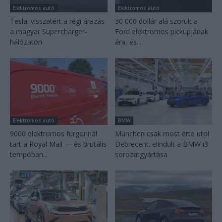
Elektromos autó
Elektromos autó
Tesla: visszatért a régi árazás
30 000 dollár alá szorult a
a magyar Supercharger-
Ford elektromos pickupjának
hálózaton
ára, és...
Elektromos autó
BMW
9000 elektromos furgonnál
München csak most érte utol
tart a Royal Mail — és brutális
Debrecent: elindult a BMW i3
tempóban...
sorozatgyártása