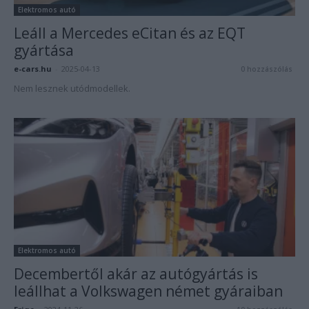
Elektromos autó
Leáll a Mercedes eCitan és az EQT
gyártása
e-cars.hu
-
2025-04-13
0 hozzászólás
Nem lesznek utódmodellek.
Elektromos autó
Decembertől akár az autógyártás is
leállhat a Volkswagen német gyáraiban