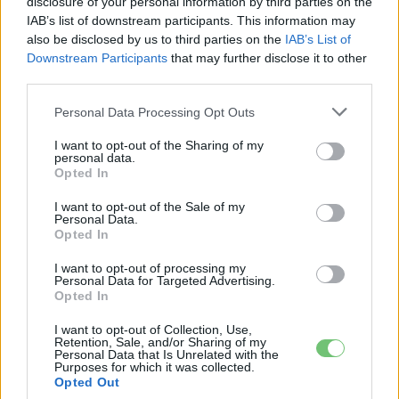
disclosure of your personal information by third parties on the
Néhány napra kénytelenek voltak leállítani az elektromos Megane
IAB’s list of downstream participants. This information may
gyártását.
also be disclosed by us to third parties on the
IAB’s List of
Downstream Participants
that may further disclose it to other
third parties.
Personal Data Processing Opt Outs
I want to opt-out of the Sharing of my
personal data.
Opted In
I want to opt-out of the Sale of my
Personal Data.
Opted In
Elektromos autó
Több napra leáll a Tesla gigagyára
I want to opt-out of processing my
Personal Data for Targeted Advertising.
Kínában
Opted In
e-cars.hu
-
2022-03-29
0 hozzászólás
I want to opt-out of Collection, Use,
Leáll a Tesla Model 3 és Y gyártása Kínában.
Retention, Sale, and/or Sharing of my
Personal Data that Is Unrelated with the
Purposes for which it was collected.
Opted Out