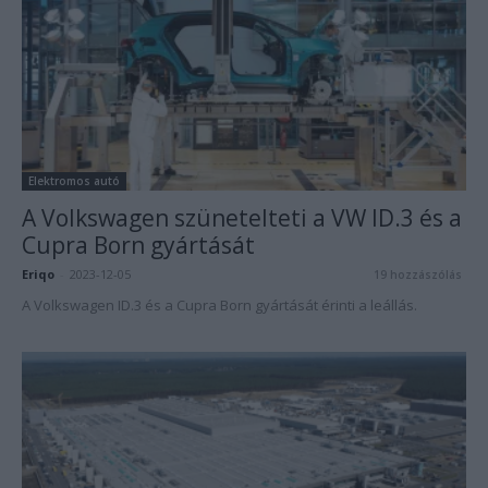
Elektromos autó
A Volkswagen szünetelteti a VW ID.3 és a
Cupra Born gyártását
Eriqo
-
2023-12-05
19 hozzászólás
A Volkswagen ID.3 és a Cupra Born gyártását érinti a leállás.