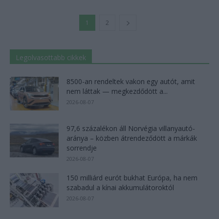
1
2
Legolvasottabb cikkek
8500-an rendeltek vakon egy autót, amit
nem láttak — megkezdődött a...
2026-08-07
97,6 százalékon áll Norvégia villanyautó-
aránya – közben átrendeződött a márkák
sorrendje
2026-08-07
150 milliárd eurót bukhat Európa, ha nem
szabadul a kínai akkumulátoroktól
2026-08-07