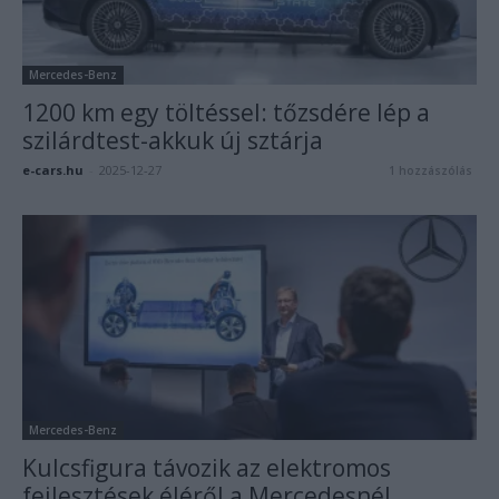
Mercedes-Benz
1200 km egy töltéssel: tőzsdére lép a
szilárdtest-akkuk új sztárja
e-cars.hu
-
2025-12-27
1 hozzászólás
Mercedes-Benz
Kulcsfigura távozik az elektromos
fejlesztések éléről a Mercedesnél