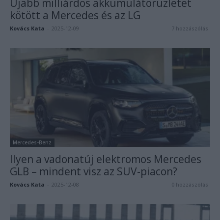
Újabb milliárdos akkumulátorüzletet
kötött a Mercedes és az LG
Kovács Kata
-
2025-12-09
7 hozzászólás
Mercedes-Benz
Ilyen a vadonatúj elektromos Mercedes
GLB – mindent visz az SUV-piacon?
Kovács Kata
-
2025-12-08
0 hozzászólás