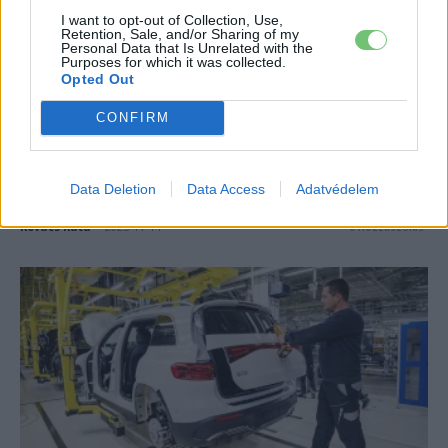
I want to opt-out of Collection, Use,
Retention, Sale, and/or Sharing of my
Personal Data that Is Unrelated with the
Purposes for which it was collected.
Opted Out
Mercedes-Benz
CONFIRM
Zéró kibocsátás a kukásautóknál:
mutatjuk, hogyan váltott elektromosra
Data Deletion
Data Access
Adatvédelem
Karlsruhe
Kovács Kata
-
2025-11-14
0 hozzászólás