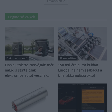
Továbbiak
Legutolsó cikkek
Elektromos autó
Akkumulátor
Dánia utolérte Norvégiát: már
150 milliárd eurót bukhat
náluk is szinte csak
Európa, ha nem szabadul a
elektromos autót vesznek...
kínai akkumulátoroktól