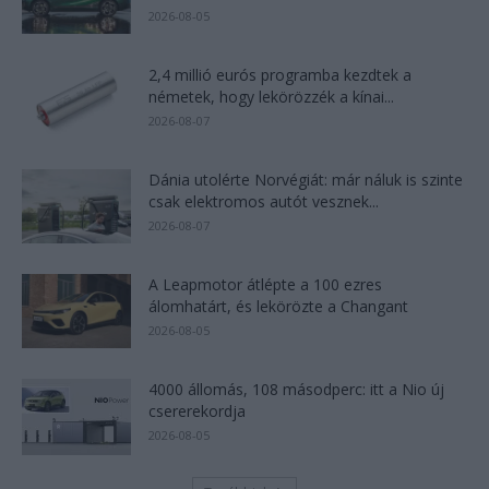
2026-08-05
2,4 millió eurós programba kezdtek a
németek, hogy lekörözzék a kínai...
2026-08-07
Dánia utolérte Norvégiát: már náluk is szinte
csak elektromos autót vesznek...
2026-08-07
A Leapmotor átlépte a 100 ezres
álomhatárt, és lekörözte a Changant
2026-08-05
4000 állomás, 108 másodperc: itt a Nio új
csererekordja
2026-08-05