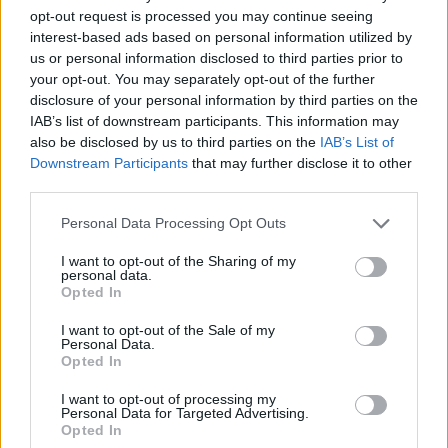
Kovács Kata
-
2025-11-15
0 hozzászólás
opt-out request is processed you may continue seeing
interest-based ads based on personal information utilized by
us or personal information disclosed to third parties prior to
your opt-out. You may separately opt-out of the further
disclosure of your personal information by third parties on the
IAB’s list of downstream participants. This information may
also be disclosed by us to third parties on the
IAB’s List of
Downstream Participants
that may further disclose it to other
third parties.
Personal Data Processing Opt Outs
Mercedes-Benz
I want to opt-out of the Sharing of my
Elektromos Mercedes teherautók segítik
personal data.
Opted In
a szüretet Champagne-ban
I want to opt-out of the Sale of my
Kovács Kata
-
2025-11-14
0 hozzászólás
Personal Data.
Opted In
I want to opt-out of processing my
Personal Data for Targeted Advertising.
Opted In