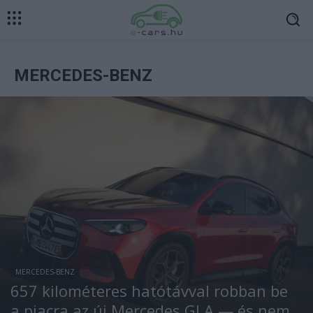
MERCEDES-BENZ
MERCEDES-BENZ
657 kilométeres hatótávval robban be
a piacra az új Mercedes GLA — és nem