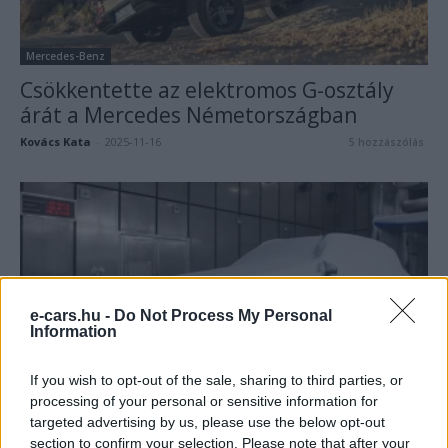
Mercedes-Benz
Csökkentette az elektromos G-osztály
árát a Mercedes Németországban
Kovács Kata
-
2025-11-16
5 hozzászólás
e-cars.hu -
Do Not Process My Personal
Information
Mercedes-Benz
If you wish to opt-out of the sale, sharing to third parties, or
processing of your personal or sensitive information for
Itt a jövő családi SUV-ja: több mint 600
targeted advertising by us, please use the below opt-out
km hatótávval érkezik...
section to confirm your selection. Please note that after your