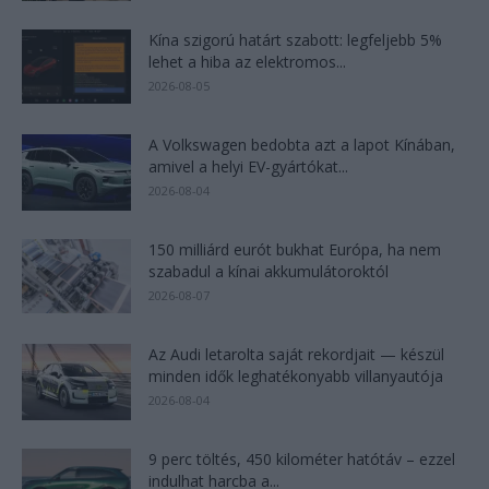
Kína szigorú határt szabott: legfeljebb 5%
lehet a hiba az elektromos...
2026-08-05
A Volkswagen bedobta azt a lapot Kínában,
amivel a helyi EV-gyártókat...
2026-08-04
150 milliárd eurót bukhat Európa, ha nem
szabadul a kínai akkumulátoroktól
2026-08-07
Az Audi letarolta saját rekordjait — készül
minden idők leghatékonyabb villanyautója
2026-08-04
9 perc töltés, 450 kilométer hatótáv – ezzel
indulhat harcba a...