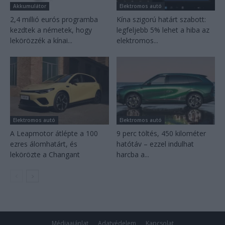
Akkumulátor
Elektromos autó
2,4 millió eurós programba
Kína szigorú határt szabott:
kezdtek a németek, hogy
legfeljebb 5% lehet a hiba az
lekörözzék a kínai...
elektromos...
Elektromos autó
Elektromos autó
A Leapmotor átlépte a 100
9 perc töltés, 450 kilométer
ezres álomhatárt, és
hatótáv – ezzel indulhat
lekörözte a Changant
harcba a...
Médiaajánlat
Adatvédelem
Kapcsolat