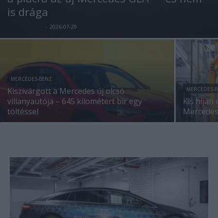
is drága
Kovács Kata
-
2026-07-29
MERCEDES-BENZ
Kiszivárgott a Mercedes új olcsó
MERCEDES-
villanyautója – 645 kilométert bír egy
Kis híján
töltéssel
Mercedes