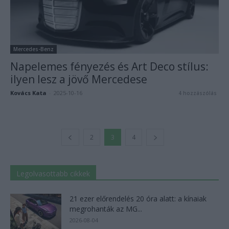
Mercedes-Benz
Napelemes fényezés és Art Deco stílus:
ilyen lesz a jövő Mercedese
Kovács Kata
-
2025-10-16
4 hozzászólás
2
3
4
Legolvasottabb cikkek
21 ezer előrendelés 20 óra alatt: a kínaiak
megrohanták az MG...
2026-08-04