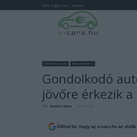
2026. augusztus 7. péntek
Elektromos autó
Mercedes-Benz
Gondolkodó autó
jövőre érkezik 
Írta:
Kovács Kata
-
2026-01-07
Állítsd be, hogy az e-cars.hu az elsők