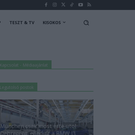
P
TESZT & TV
KISOKOS
Kapcsolat - Médiaajánlat
Legutolsó postok
München csak most érte utol
Debrecent: elindult a BMW i3