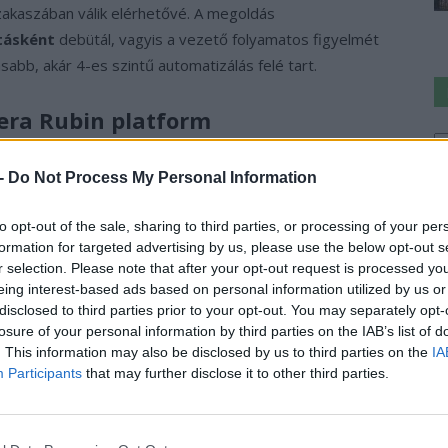
akaszában válik elérhetővé. A megoldás
tásként
debütál, vagyis a vezető folyamatos figyelmét
bb, akár 4-es szintű automatizálás felé tart.
era Rubin platform
Ke
a
RO
a navigációt és a vezetéstámogatást egyetlen,
sz
 -
Do Not Process My Personal Information
 környezetben is támogatja az autót a parkolótól a
gy
a kormányzás bármikor felülírható anélkül, hogy
to opt-out of the sale, sharing to third parties, or processing of your per
 érzékelőből álló szenzorkészlet támogatja.
formation for targeted advertising by us, please use the below opt-out s
r selection. Please note that after your opt-out request is processed y
eing interest-based ads based on personal information utilized by us or
a dolgozik, amely a Blackwell architektúra utódja. Ez a
disclosed to third parties prior to your opt-out. You may separately opt-
zetben futtatja az autonóm vezetéshez szükséges
losure of your personal information by third parties on the IAB’s list of
yek eredményei végül az autók fedélzetén futó
. This information may also be disclosed by us to third parties on the
IA
idia üzenete világos: az autonóm vezetés jövője a
Participants
that may further disclose it to other third parties.
es intelligenciáé.