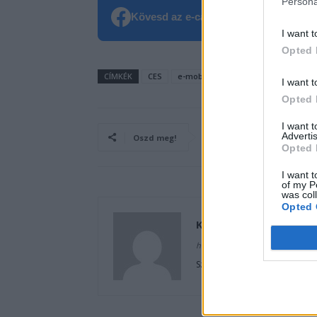
Persona
Kövesd az e-cars.hu-t a Facebookon is
I want t
Opted 
CÍMKÉK
CES
e-mobilitás
Elektromobilitás
I want t
Opted 
I want 
Advertis
Oszd meg!
Opted 
I want t
of my P
was col
Opted 
Kovács Kata
http://e-cars.hu
Szeretem az elektromos autók