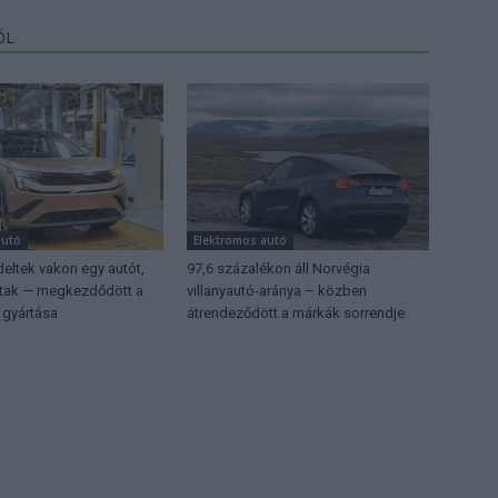
ŐL
autó
Elektromos autó
eltek vakon egy autót,
97,6 százalékon áll Norvégia
ttak — megkezdődött a
villanyautó-aránya – közben
 gyártása
átrendeződött a márkák sorrendje