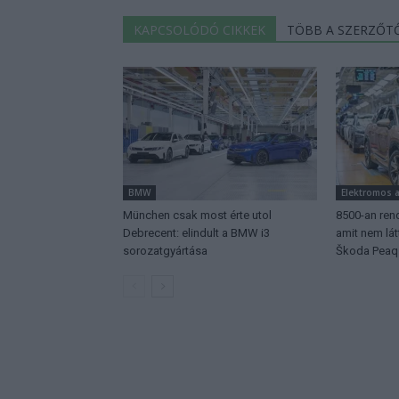
KAPCSOLÓDÓ CIKKEK
TÖBB A SZERZŐT
BMW
Elektromos 
München csak most érte utol
8500-an rend
Debrecent: elindult a BMW i3
amit nem lá
sorozatgyártása
Škoda Peaq