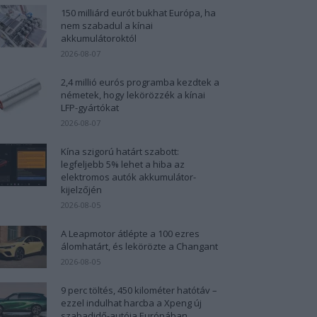
150 milliárd eurót bukhat Európa, ha
nem szabadul a kínai
akkumulátoroktól
2026-08-07
2,4 millió eurós programba kezdtek a
németek, hogy lekörözzék a kínai
LFP-gyártókat
2026-08-07
Kína szigorú határt szabott:
legfeljebb 5% lehet a hiba az
elektromos autók akkumulátor-
kijelzőjén
2026-08-05
A Leapmotor átlépte a 100 ezres
álomhatárt, és lekörözte a Changant
2026-08-05
9 perc töltés, 450 kilométer hatótáv –
ezzel indulhat harcba a Xpeng új
szabadidő-autója Európában