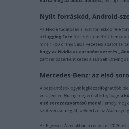
hozta meg az adott döntést
, ami új szin
Nyílt forráskód, Android-sz
Az Nvidia tudatosan a nyílt forráskód felé fo
a
Hugging Face
felületén, emellett bemutat
mint 1700 órányi valós vezetési adatot tart
hogy az Nvidia az autonóm vezetés
„And
zárt rendszerként kezeli a Full Self-Driving s
Mercedes-Benz: az első so
A bejelentések egyik legkézzelfoghatóbb e
volt. Jensen Huang megerősítette, hogy
a k
első sorozatgyártású modell
, amely megk
szoftvercsomagját, beleértve az Alpamayo g
Az Egyesült Államokban a rendszer 2026 els