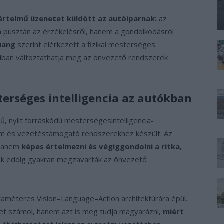
értelmű üzenetet küldött az autóiparnak:
az
 pusztán az érzékelésről, hanem a gondolkodásról
uang
szerint elérkezett a fizikai mesterséges
aiban változtathatja meg az önvezető rendszerek
erséges intelligencia az autókban
, nyílt forráskódú mesterségesintelligencia-
nóm és vezetéstámogató rendszerekhez készült. Az
 hanem
képes értelmezni és végiggondolni a ritka,
ek eddig gyakran megzavarták az önvezető
araméteres Vision–Language–Action architektúrára épül.
t számol, hanem azt is meg tudja magyarázni,
miért