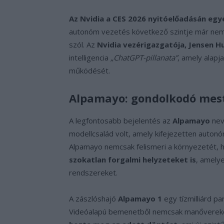
Az Nvidia a CES 2026 nyitóelőadásán egy
autonóm vezetés következő szintje már nem
szól. Az
Nvidia vezérigazgatója, Jensen H
intelligencia
„ChatGPT-pillanata”
, amely alapj
működését.
Alpamayo: gondolkodó mest
A legfontosabb bejelentés az
Alpamayo
nevű
modellcsalád volt, amely kifejezetten auto
Alpamayo nemcsak felismeri a környezetét,
szokatlan forgalmi helyzeteket is
, amely
rendszereket.
A zászlóshajó
Alpamayo 1
egy tízmilliárd p
Videóalapú bemenetből nemcsak manővereke