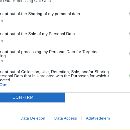
l Data Processing Opt Outs
›
, további tartalmakért!
o opt-out of the Sharing of my personal data.
In
Elektromos autó
Mercedes-Benz
NVIDIA
o opt-out of the Sale of my Personal Data.
In
to opt-out of processing my Personal Data for Targeted
ing.
In
o opt-out of Collection, Use, Retention, Sale, and/or Sharing
ersonal Data that Is Unrelated with the Purposes for which it
lected.
Out
CONFIRM
at és a modern technológiát!
Data Deletion
Data Access
Adatvédelem