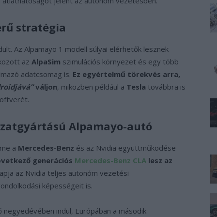
tű átláthatóságot jelent az autonóm vezetésben.
erű stratégia
rdult. Az Alpamayo 1 modell súlyai elérhetők lesznek
kozott az
AlpaSim
szimulációs környezet és egy több
almazó adatcsomag is.
Ez egyértelmű törekvés arra,
roidjává”
váljon
, miközben például a
Tesla
továbbra is
zoftverét.
rozatgyártású Alpamayo-autó
leme a
Mercedes-Benz
és az Nvidia együttműködése
övetkező generációs
Mercedes-Benz CLA
lesz az
apja az Nvidia teljes autonóm vezetési
ondolkodási képességeit is.
ő negyedévében indul, Európában a második