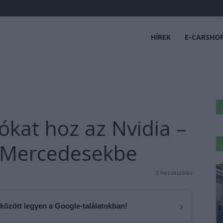
HÍREK
E-CARSHO
kat hoz az Nvidia –
a Mercedesekbe
3 hozzászólás
›
 között legyen a Google-találatokban!