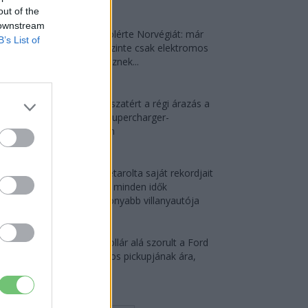
2026-08-07
out of the
 downstream
Dánia utolérte Norvégiát: már
B’s List of
náluk is szinte csak elektromos
autót vesznek...
2026-08-07
Tesla: visszatért a régi árazás a
magyar Supercharger-
hálózaton
2026-08-08
Az Audi letarolta saját rekordjait
— készül minden idők
leghatékonyabb villanyautója
2026-08-04
30 000 dollár alá szorult a Ford
elektromos pickupjának ára,
és...
2026-08-08