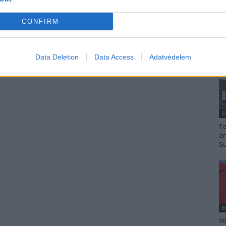
CONFIRM
Data Deletion
Data Access
Adatvédelem
E
Te
ár
Su
E
90