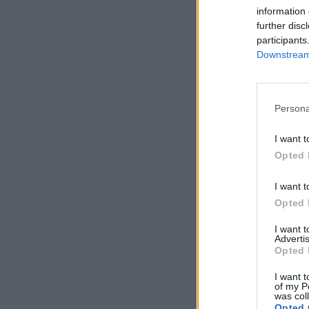
information 
further disc
participants
Downstream 
Persona
I want t
Opted 
I want t
Opted 
I want 
Advertis
Opted 
I want t
of my P
was col
Opted 