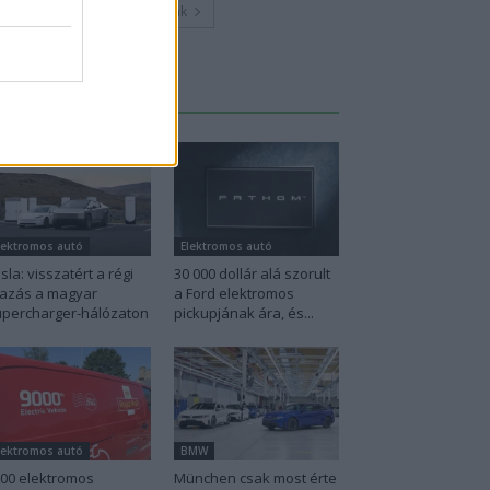
Továbbiak
Legutolsó cikkek
lektromos autó
Elektromos autó
sla: visszatért a régi
30 000 dollár alá szorult
azás a magyar
a Ford elektromos
percharger-hálózaton
pickupjának ára, és...
lektromos autó
BMW
00 elektromos
München csak most érte