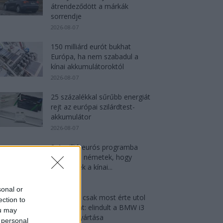
átrendeződött a márkák
sorrendje
2026-08-07
150 milliárd eurót bukhat
Európa, ha nem szabadul a
kínai akkumulátoroktól
2026-08-07
25 százalékkal sűrűbb energiát
rejt az európai szilárdtest-
akkumulátor
2026-08-07
2,4 millió eurós programba
kezdtek a németek, hogy
lekörözzék a kínai...
2026-08-07
sonal or
München csak most érte utol
ection to
Debrecent: elindult a BMW i3
ou may
sorozatgyártása
 personal