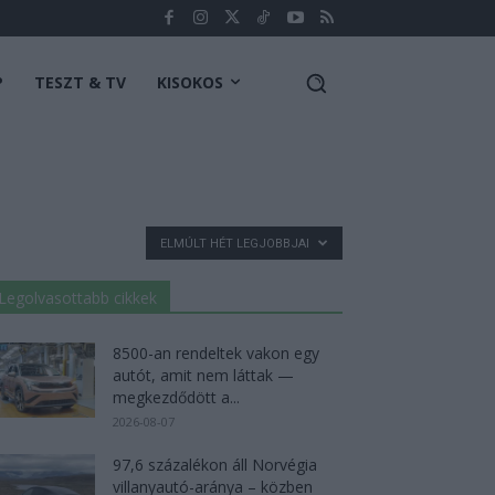
P
TESZT & TV
KISOKOS
ELMÚLT HÉT LEGJOBBJAI
Legolvasottabb cikkek
8500-an rendeltek vakon egy
autót, amit nem láttak —
megkezdődött a...
2026-08-07
97,6 százalékon áll Norvégia
villanyautó-aránya – közben