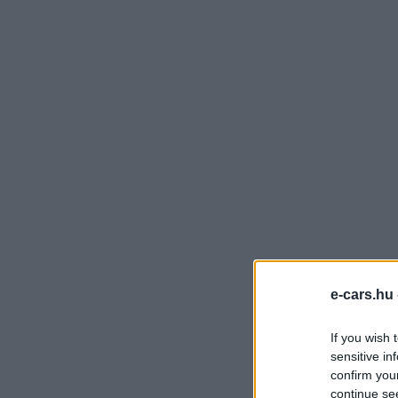
e-cars.hu
If you wish 
sensitive in
confirm you
continue se