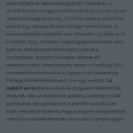
akarja futtatni az akkumulátorgyártást Európában, a
tervből azonban sokáig nem lett konkrétum. Ursula von der
Leyen bizottsági elnök még 2025 márciusában vetette fel
először egy
„Battery Booster Package”
létrehozását az
európai autóipari cselekvési terv részeként, és akkor arról
is beszélt, hogy a testület megvizsgálja a közvetlen uniós
gyártási támogatások lehetőségét azoknak a
szereplőknek, amelyek Európában állítanak elő
akkumulátorokat. Ennek nyomán, amikor a Bizottság 2025
decemberében bemutatta az úgynevezett Automotive
Package intézkedéscsomagot, már egy konkrét,
1,8
milliárd eurós
Battery Booster programot jelentett be,
amelynek célja az elektromos autókhoz szükséges cellák
gyártásának támogatása volt. A jelentős csúszás után
most érkezett el a pillanat, hogy a program a bejelentések
szintjéről a működő finanszírozási eszköz szintjére lépjen.