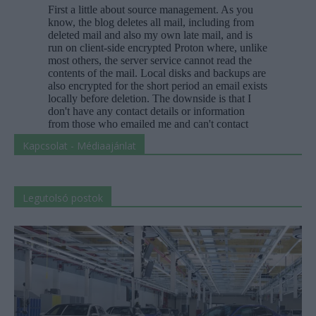
Kapcsolat - Médiaajánlat
Legutolsó postok