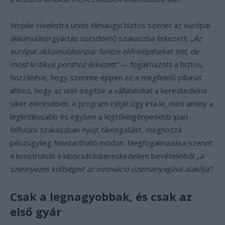
Wopke Hoekstra uniós klímaügyi biztos szerint az európai
akkumulátorgyártás sorsdöntő szakaszba érkezett.
„Az
európai akkumulátoripar fontos előrelépéseket tett, de
most kritikus ponthoz érkezett”
— fogalmazott a biztos,
hozzátéve, hogy szerinte éppen ez a megfelelő pillanat
ahhoz, hogy az unió segítse a vállalatokat a kereskedelmi
siker elérésében. A program célját úgy írta le, mint amely a
legkritikusabb és egyben a legtőkeigényesebb ipari
felfutási szakaszban nyújt támogatást, méghozzá
pénzügyileg fenntartható módon. Megfogalmazása szerint
a konstrukció a kibocsátáskereskedelem bevételeiből
„a
szennyezés költségeit az innováció üzemanyagává alakítja”
.
Csak a legnagyobbak, és csak az
első gyár