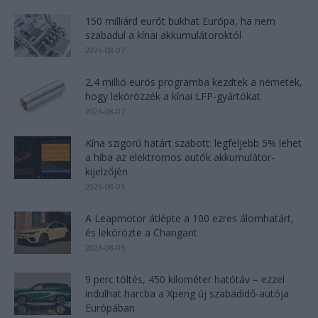
150 milliárd eurót bukhat Európa, ha nem
szabadul a kínai akkumulátoroktól
2026-08-07
2,4 millió eurós programba kezdtek a németek,
hogy lekörözzék a kínai LFP-gyártókat
2026-08-07
Kína szigorú határt szabott: legfeljebb 5% lehet
a hiba az elektromos autók akkumulátor-
kijelzőjén
2026-08-05
A Leapmotor átlépte a 100 ezres álomhatárt,
és lekörözte a Changant
2026-08-05
9 perc töltés, 450 kilométer hatótáv – ezzel
indulhat harcba a Xpeng új szabadidő-autója
Európában