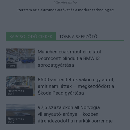
http://e-cars.hu
Szeretem az elektromos autókat és a modern technológiát!
KAPCSOLÓDÓ CIKKEK
TÖBB A SZERZŐTŐL
München csak most érte utol
Debrecent: elindult a BMW i3
sorozatgyártása
BMW
8500-an rendeltek vakon egy autót,
amit nem láttak — megkezdődött a
Elektromos
Škoda Peaq gyártása
autó
97,6 százalékon áll Norvégia
villanyautó-aránya – közben
Elektromos
átrendeződött a márkák sorrendje
autó