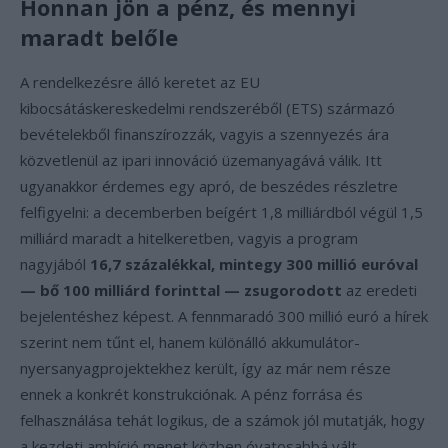
Honnan jön a pénz, és mennyi
maradt belőle
A rendelkezésre álló keretet az EU
kibocsátáskereskedelmi rendszeréből (ETS) származó
bevételekből finanszírozzák, vagyis a szennyezés ára
közvetlenül az ipari innováció üzemanyagává válik. Itt
ugyanakkor érdemes egy apró, de beszédes részletre
felfigyelni: a decemberben beígért 1,8 milliárdból végül 1,5
milliárd maradt a hitelkeretben, vagyis a program
nagyjából
16,7 százalékkal, mintegy 300 millió euróval
— bő 100 milliárd forinttal — zsugorodott
az eredeti
bejelentéshez képest. A fennmaradó 300 millió euró a hírek
szerint nem tűnt el, hanem különálló akkumulátor-
nyersanyagprojektekhez került, így az már nem része
ennek a konkrét konstrukciónak. A pénz forrása és
felhasználása tehát logikus, de a számok jól mutatják, hogy
a kezdeti ambíció menet közben óvatosabbá vált.