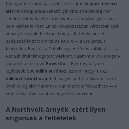
támogatás kizárólag az adott vállalat
első ipari méretű
akkumulátorgyárára vehető igénybe; amelyik cég már
rendelkezik ilyen létesítménnyel, az a további gyáraihoz
nem kérhet forrást. Ennek következtében várhatóan csak
néhány szereplő felel majd meg a feltételeknek. Az
esélyesek között említik az
ACC
-t — a Stellantis, a
Mercedes-Benz és a TotalEnergies közös vállalatát —, a
Renault által támogatott
Verkor
t, valamint a Volkswagen-
csoporthoz tartozó
PowerCo
-t. Egy-egy pályázó
legfeljebb
500 millió euróhoz
, azaz mintegy
176,5
milliárd forinthoz
juthat, vagyis az 1,5 milliárdos keret
elméletileg akár három vállalat között is felosztható — a
végső elosztás azonban egyelőre nem ismert.
A Northvolt-árnyék: ezért ilyen
szigorúak a feltételek