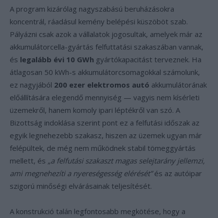
A program kizárólag nagyszabású beruházásokra
koncentrál, ráadásul kemény belépési küszöböt szab.
Pályázni csak azok a vállalatok jogosultak, amelyek már az
akkumulátorcella-gyártás felfuttatási szakaszában vannak,
és
legalább évi 10 GWh
gyártókapacitást terveznek. Ha
átlagosan 50 kWh-s akkumulátorcsomagokkal számolunk,
ez nagyjából
200 ezer elektromos autó
akkumulátorának
előállítására elegendő mennyiség — vagyis nem kísérleti
üzemekről, hanem komoly ipari léptékről van szó. A
Bizottság indoklása szerint pont ez a felfutási időszak az
egyik legnehezebb szakasz, hiszen az üzemek ugyan már
felépültek, de még nem működnek stabil tömeggyártás
mellett, és
„a felfutási szakaszt magas selejtarány jellemzi,
ami megnehezíti a nyereségesség elérését”
és az autóipar
szigorú minőségi elvárásainak teljesítését.
A konstrukció talán legfontosabb megkötése, hogy a