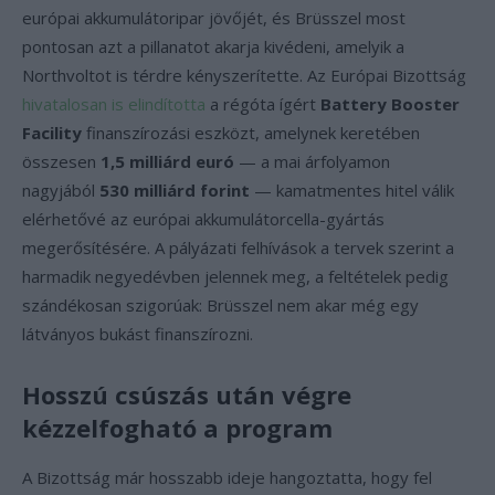
európai akkumulátoripar jövőjét, és Brüsszel most
pontosan azt a pillanatot akarja kivédeni, amelyik a
Northvoltot is térdre kényszerítette. Az Európai Bizottság
hivatalosan is elindította
a régóta ígért
Battery Booster
Facility
finanszírozási eszközt, amelynek keretében
összesen
1,5 milliárd euró
— a mai árfolyamon
nagyjából
530 milliárd forint
— kamatmentes hitel válik
elérhetővé az európai akkumulátorcella-gyártás
megerősítésére. A pályázati felhívások a tervek szerint a
harmadik negyedévben jelennek meg, a feltételek pedig
szándékosan szigorúak: Brüsszel nem akar még egy
látványos bukást finanszírozni.
Hosszú csúszás után végre
kézzelfogható a program
A Bizottság már hosszabb ideje hangoztatta, hogy fel