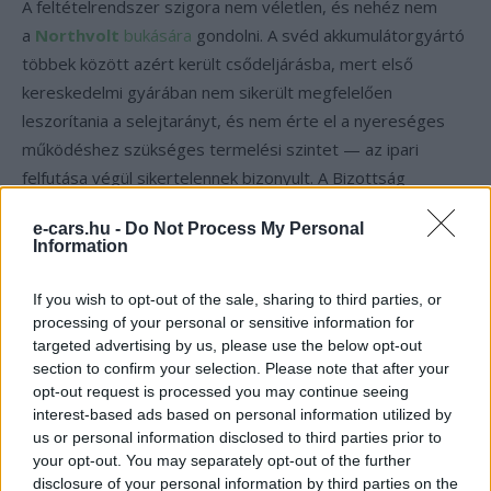
A feltételrendszer szigora nem véletlen, és nehéz nem
a
Northvolt
bukására
gondolni. A svéd akkumulátorgyártó
többek között azért került csődeljárásba, mert első
kereskedelmi gyárában nem sikerült megfelelően
leszorítania a selejtarányt, és nem érte el a nyereséges
működéshez szükséges termelési szintet — az ipari
felfutása végül sikertelennek bizonyult. A Bizottság
feltételei szinte pontról pontra erre a kudarcra felelnek: a
e-cars.hu -
Do Not Process My Personal
támogatás épp a legkockázatosabb felfutási szakaszt
Information
célozza, és épp az első gyárra korlátozódik, vagyis oda,
ahol a Northvolt is elvérzett. Brüsszel láthatóan abból indul
If you wish to opt-out of the sale, sharing to third parties, or
ki, hogy ha ezt a néhány kritikus évet sikerül átvészeltetni a
processing of your personal or sensitive information for
targeted advertising by us, please use the below opt-out
gyártókkal, akkor utána már magától is megáll a lábán az
section to confirm your selection. Please note that after your
iparág.
opt-out request is processed you may continue seeing
interest-based ads based on personal information utilized by
Mi a tét az európai
us or personal information disclosed to third parties prior to
your opt-out. You may separately opt-out of the further
akkumulátorgyártás számára
disclosure of your personal information by third parties on the