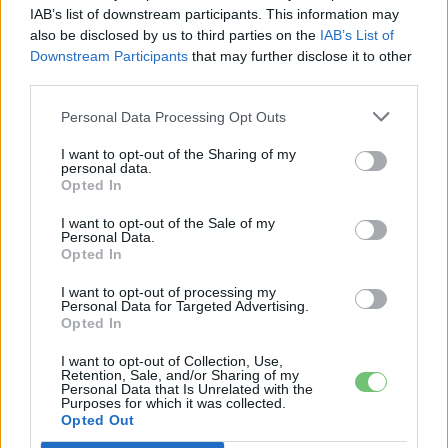
IAB’s list of downstream participants. This information may
A Battery Booster mögött végső soron egy stratégiai
also be disclosed by us to third parties on the
IAB’s List of
kérdés húzódik: lesz-e egyáltalán önálló, versenyképes
Downstream Participants
that may further disclose it to other
európai akkumulátorgyártás, vagy a kontinens tartósan az
third parties.
ázsiai — elsősorban kínai és dél-koreai — gyártóktól függ
Personal Data Processing Opt Outs
majd. A Bizottság abban bízik, hogy az európai szereplők
sikeresen átvészelhetik a tömeggyártás beindításának
I want to opt-out of the Sharing of my
personal data.
legnehezebb éveit, és hosszú távon valódi alternatívát
Opted In
kínálhatnak az ázsiai dominanciával szemben. A keret
I want to opt-out of the Sale of my
szűkössége és a feltételek szigora ugyanakkor azt is jelzi,
Personal Data.
Opted In
hogy ez nem szétszórt, mindenkinek jutó támogatás,
hanem célzott tét néhány kiválasztott gyárra — és ennek a
I want to opt-out of processing my
Personal Data for Targeted Advertising.
tétnek a kimenetele dönti el, milyen erős lesz Európa
Opted In
pozíciója az elektromos autók korszakának egyik
I want to opt-out of Collection, Use,
legfontosabb iparágában.
Retention, Sale, and/or Sharing of my
Personal Data that Is Unrelated with the
Purposes for which it was collected.
Opted Out
Kövesd az e-cars.hu-t a Facebookon is, további
›