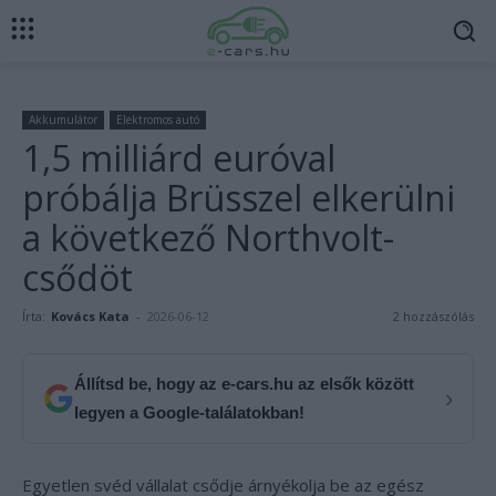
Akkumulátor
Elektromos autó
1,5 milliárd euróval
próbálja Brüsszel elkerülni
a következő Northvolt-
csődöt
Írta:
Kovács Kata
-
2026-06-12
2 hozzászólás
Állítsd be, hogy az e-cars.hu az elsők között
›
legyen a Google-találatokban!
Egyetlen svéd vállalat csődje árnyékolja be az egész