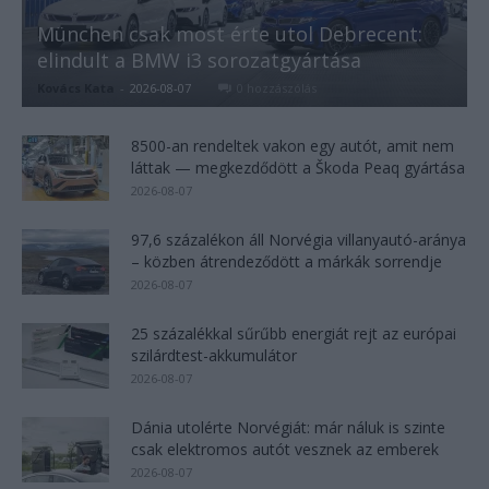
München csak most érte utol Debrecent:
elindult a BMW i3 sorozatgyártása
Kovács Kata
-
2026-08-07
0 hozzászólás
8500-an rendeltek vakon egy autót, amit nem
láttak — megkezdődött a Škoda Peaq gyártása
2026-08-07
97,6 százalékon áll Norvégia villanyautó-aránya
– közben átrendeződött a márkák sorrendje
2026-08-07
25 százalékkal sűrűbb energiát rejt az európai
szilárdtest-akkumulátor
2026-08-07
Dánia utolérte Norvégiát: már náluk is szinte
csak elektromos autót vesznek az emberek
2026-08-07