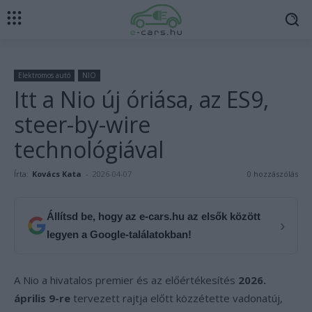
Elektromos autó
NIO
Itt a Nio új óriása, az ES9,
steer-by-wire
technológiával
Írta:
Kovács Kata
-
2026-04-07
0 hozzászólás
Állítsd be, hogy az e-cars.hu az elsők között
›
legyen a Google-találatokban!
A Nio a hivatalos premier és az előértékesítés
2026.
április 9-re
tervezett rajtja előtt közzétette vadonatúj,