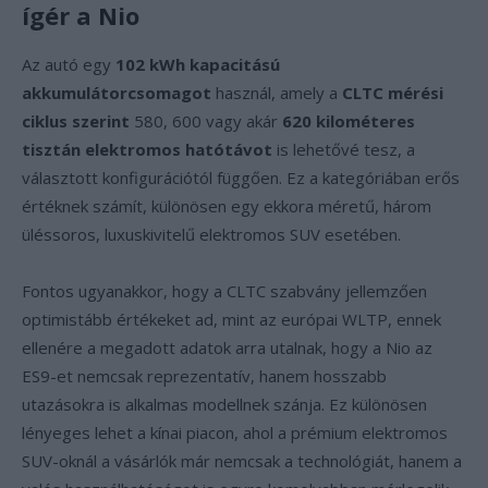
ígér a Nio
Az autó egy
102 kWh kapacitású
akkumulátorcsomagot
használ, amely a
CLTC mérési
ciklus szerint
580, 600 vagy akár
620 kilométeres
tisztán elektromos hatótávot
is lehetővé tesz, a
választott konfigurációtól függően. Ez a kategóriában erős
értéknek számít, különösen egy ekkora méretű, három
üléssoros, luxuskivitelű elektromos SUV esetében.
Fontos ugyanakkor, hogy a CLTC szabvány jellemzően
optimistább értékeket ad, mint az európai WLTP, ennek
ellenére a megadott adatok arra utalnak, hogy a Nio az
ES9-et nemcsak reprezentatív, hanem hosszabb
utazásokra is alkalmas modellnek szánja. Ez különösen
lényeges lehet a kínai piacon, ahol a prémium elektromos
SUV-oknál a vásárlók már nemcsak a technológiát, hanem a