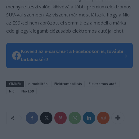
mennyire teszi valódi kihívóvá a többi prémium elektromos
SUV-val szemben. Az viszont már most látszik, hogy a Nio
az ES9-cel nem aprózott el semmit: ez a modell a márka
eddigi egyik legambiciózusabb elektromos autója lehet.
Kövesd az e-cars.hu-t a Facebookon is, további
›
tartalmakért!
CÍMKÉK
e-mobilitás
Elektromobilitás
Elektromos autó
Nio
Nio ES9