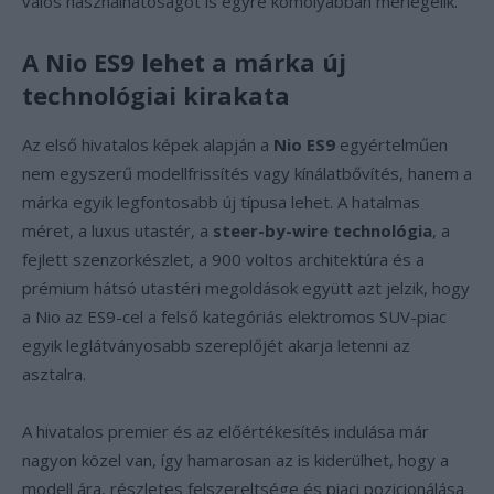
valós használhatóságot is egyre komolyabban mérlegelik.
A Nio ES9 lehet a márka új
technológiai kirakata
Az első hivatalos képek alapján a
Nio ES9
egyértelműen
nem egyszerű modellfrissítés vagy kínálatbővítés, hanem a
márka egyik legfontosabb új típusa lehet. A hatalmas
méret, a luxus utastér, a
steer-by-wire technológia
, a
fejlett szenzorkészlet, a 900 voltos architektúra és a
prémium hátsó utastéri megoldások együtt azt jelzik, hogy
a Nio az ES9-cel a felső kategóriás elektromos SUV-piac
egyik leglátványosabb szereplőjét akarja letenni az
asztalra.
A hivatalos premier és az előértékesítés indulása már
nagyon közel van, így hamarosan az is kiderülhet, hogy a
modell ára, részletes felszereltsége és piaci pozicionálása