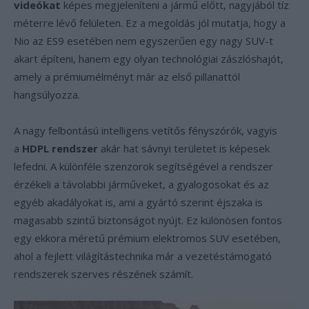
videókat
képes megjeleníteni a jármű előtt, nagyjából tíz
méterre lévő felületen. Ez a megoldás jól mutatja, hogy a
Nio az ES9 esetében nem egyszerűen egy nagy SUV-t
akart építeni, hanem egy olyan technológiai zászlóshajót,
amely a prémiumélményt már az első pillanattól
hangsúlyozza.
A nagy felbontású intelligens vetítős fényszórók, vagyis
a
HDPL rendszer
akár hat sávnyi területet is képesek
lefedni. A különféle szenzorok segítségével a rendszer
érzékeli a távolabbi járműveket, a gyalogosokat és az
egyéb akadályokat is, ami a gyártó szerint éjszaka is
magasabb szintű biztonságot nyújt. Ez különösen fontos
egy ekkora méretű prémium elektromos SUV esetében,
ahol a fejlett világítástechnika már a vezetéstámogató
rendszerek szerves részének számít.