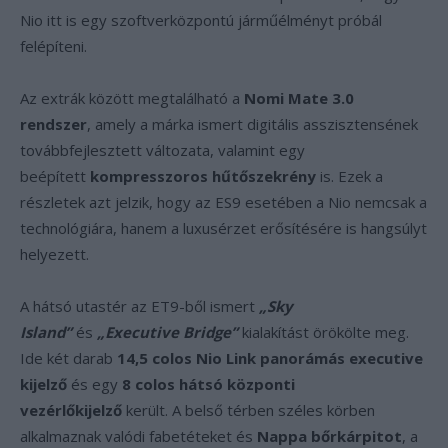
Nio itt is egy szoftverközpontú járműélményt próbál
felépíteni.
Az extrák között megtalálható a
Nomi Mate 3.0
rendszer
, amely a márka ismert digitális asszisztensének
továbbfejlesztett változata, valamint egy
beépített
kompresszoros hűtőszekrény
is. Ezek a
részletek azt jelzik, hogy az ES9 esetében a Nio nemcsak a
technológiára, hanem a luxusérzet erősítésére is hangsúlyt
helyezett.
A hátsó utastér az ET9-ből ismert
„Sky
Island”
és
„Executive Bridge”
kialakítást örökölte meg.
Ide két darab
14,5 colos Nio Link panorámás executive
kijelző
és egy
8 colos hátsó központi
vezérlőkijelző
került. A belső térben széles körben
alkalmaznak valódi fabetéteket és
Nappa bőrkárpitot
, a