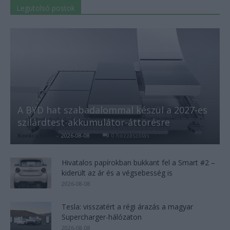
Legutolsó postok
A BYD hat szabadalommal készül a 2027-es
szilárdtest-akkumulátor-áttörésre
Kovács Kata
-
2026-08-08
0 hozzászólás
Hivatalos papírokban bukkant fel a Smart #2 –
kiderült az ár és a végsebesség is
2026-08-08
Tesla: visszatért a régi árazás a magyar
Supercharger-hálózaton
2026-08-08