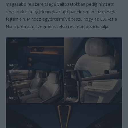
magasabb felszereltségű változatokban pedig hímzett
részletek is megjelennek az ajtópaneleken és az ülések
fejtámláin. Mindez egyértelművé teszi, hogy az ES9-et a
Nio a prémium szegmens felső részébe pozicionálja.