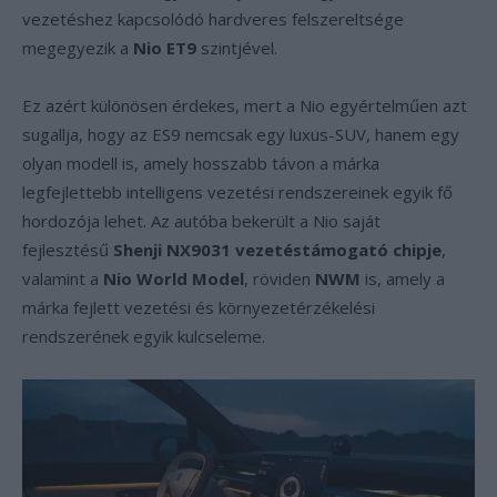
vezetéshez kapcsolódó hardveres felszereltsége
megegyezik a
Nio ET9
szintjével.
Ez azért különösen érdekes, mert a Nio egyértelműen azt
sugallja, hogy az ES9 nemcsak egy luxus-SUV, hanem egy
olyan modell is, amely hosszabb távon a márka
legfejlettebb intelligens vezetési rendszereinek egyik fő
hordozója lehet. Az autóba bekerült a Nio saját
fejlesztésű
Shenji NX9031 vezetéstámogató chipje
,
valamint a
Nio World Model
, röviden
NWM
is, amely a
márka fejlett vezetési és környezetérzékelési
rendszerének egyik kulcseleme.