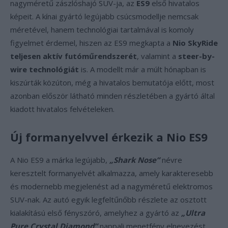
nagyméretű zászlóshajó SUV-ja, az
ES9
első hivatalos
képeit. A kínai gyártó legújabb csúcsmodellje nemcsak
méretével, hanem technológiai tartalmával is komoly
figyelmet érdemel, hiszen az ES9 megkapta a
Nio SkyRide
teljesen aktív futóműrendszerét
, valamint a
steer-by-
wire technológiát
is. A modellt már a múlt hónapban is
kiszúrták közúton, még a hivatalos bemutatója előtt, most
azonban először látható minden részletében a gyártó által
kiadott hivatalos felvételeken.
Új formanyelvvel érkezik a Nio ES9
A Nio ES9 a márka legújabb,
„Shark Nose”
névre
keresztelt formanyelvét alkalmazza, amely karakteresebb
és modernebb megjelenést ad a nagyméretű elektromos
SUV-nak. Az autó egyik legfeltűnőbb részlete az osztott
kialakítású első fényszóró, amelyhez a gyártó az
„Ultra
Pure Crystal Diamond”
nappali menetfény elnevezést