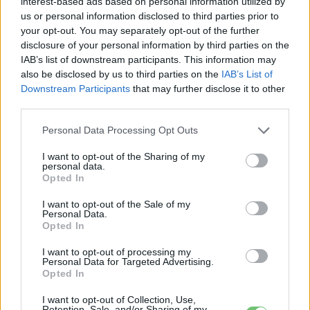
interest-based ads based on personal information utilized by
us or personal information disclosed to third parties prior to
Hátul szellőztetés, fűtés és masszázsfunkció is
your opt-out. You may separately opt-out of the further
disclosure of your personal information by third parties on the
rendelkezésre áll, vagyis a második sori utasok kényelme a
IAB’s list of downstream participants. This information may
luxuslimuzinok szintjét célozza. A második és harmadik
also be disclosed by us to third parties on the
IAB’s List of
üléssorhoz rugalmasan állítható,
elektrokromatikus
Downstream Participants
that may further disclose it to other
privát ablakok
tartoznak, amelyek három üzemmódot
third parties.
kínálnak: privát, hőszigetelő és átlátszó beállítást. Ez a
Personal Data Processing Opt Outs
megoldás egyszerre növeli a komfortot, a hővédelmet és
az utastéri exkluzivitást, ami különösen fontos lehet a kínai
I want to opt-out of the Sharing of my
personal data.
prémiumvásárlók számára.
Opted In
I want to opt-out of the Sale of my
900 voltos rendszerrel és
Personal Data.
Opted In
kétmotoros hajtással jön a Nio ES9
I want to opt-out of processing my
Personal Data for Targeted Advertising.
A Nio
900 voltos nagyfeszültségű
Opted In
architektúrájára
épülő ES9 az
Aquila szuperérzékelő
I want to opt-out of Collection, Use,
rendszerrel
érkezik. A hajtásról két villanymotor
Retention, Sale, and/or Sharing of my