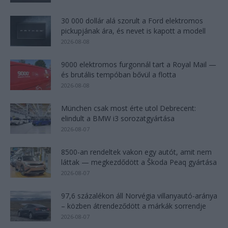
30 000 dollár alá szorult a Ford elektromos
pickupjának ára, és nevet is kapott a modell
2026-08-08
9000 elektromos furgonnál tart a Royal Mail —
és brutális tempóban bővül a flotta
2026-08-08
München csak most érte utol Debrecent:
elindult a BMW i3 sorozatgyártása
2026-08-07
8500-an rendeltek vakon egy autót, amit nem
láttak — megkezdődött a Škoda Peaq gyártása
2026-08-07
97,6 százalékon áll Norvégia villanyautó-aránya
– közben átrendeződött a márkák sorrendje
2026-08-07