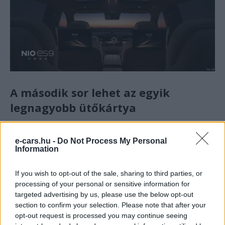
A második sor lehet az egyik
legnagyobb ütőkártya
Az ES9
2+2+2 üléselrendezést
kapott, vagyis
e-cars.hu -
Do Not Process My Personal
kizárólag
hatüléses kivitelben
érkezik. Ez a kialakítás
Information
egyértelműen a kényelmet helyezi előtérbe a maximális
férőhely helyett, ami jól illeszkedik egy csúcs-SUV
If you wish to opt-out of the sale, sharing to third parties, or
karakteréhez. A második sorban
processing of your personal or sensitive information for
targeted advertising by us, please use the below opt-out
úgynevezett
zérógravitációs ülések
találhatók, amelyek
section to confirm your selection. Please note that after your
nagy dőlésszöget tesznek lehetővé, ez pedig hosszabb
opt-out request is processed you may continue seeing
utazások során is prémium komfortot ígér.