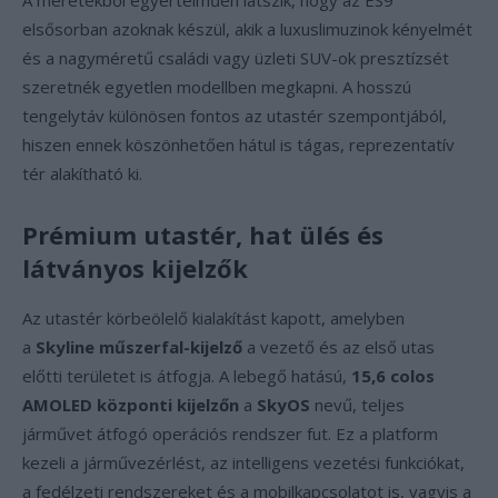
A méretekből egyértelműen látszik, hogy az ES9
elsősorban azoknak készül, akik a luxuslimuzinok kényelmét
és a nagyméretű családi vagy üzleti SUV-ok presztízsét
szeretnék egyetlen modellben megkapni. A hosszú
tengelytáv különösen fontos az utastér szempontjából,
hiszen ennek köszönhetően hátul is tágas, reprezentatív
tér alakítható ki.
Prémium utastér, hat ülés és
látványos kijelzők
Az utastér körbeölelő kialakítást kapott, amelyben
a
Skyline műszerfal-kijelző
a vezető és az első utas
előtti területet is átfogja. A lebegő hatású,
15,6 colos
AMOLED központi kijelzőn
a
SkyOS
nevű, teljes
járművet átfogó operációs rendszer fut. Ez a platform
kezeli a járművezérlést, az intelligens vezetési funkciókat,
a fedélzeti rendszereket és a mobilkapcsolatot is, vagyis a