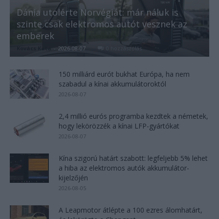
Dánia utolérte Norvégiát: már náluk is
szinte csak elektromos autót vesznek az
emberek
Kovács Kata
-
2026-08-07
0 hozzászólás
150 milliárd eurót bukhat Európa, ha nem
szabadul a kínai akkumulátoroktól
2026-08-07
2,4 millió eurós programba kezdtek a németek,
hogy lekörözzék a kínai LFP-gyártókat
2026-08-07
Kína szigorú határt szabott: legfeljebb 5% lehet
a hiba az elektromos autók akkumulátor-
kijelzőjén
2026-08-05
A Leapmotor átlépte a 100 ezres álomhatárt,