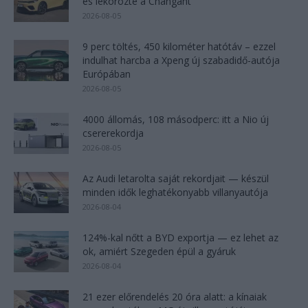
és lekörözte a Changant
2026-08-05
9 perc töltés, 450 kilométer hatótáv – ezzel
indulhat harcba a Xpeng új szabadidő-autója
Európában
2026-08-05
4000 állomás, 108 másodperc: itt a Nio új
csererekordja
2026-08-05
Az Audi letarolta saját rekordjait — készül
minden idők leghatékonyabb villanyautója
2026-08-04
124%-kal nőtt a BYD exportja — ez lehet az
ok, amiért Szegeden épül a gyáruk
2026-08-04
21 ezer előrendelés 20 óra alatt: a kínaiak