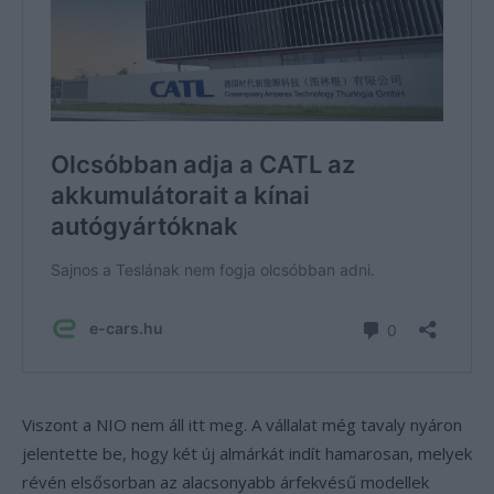
Viszont a NIO nem áll itt meg. A vállalat még tavaly nyáron
jelentette be, hogy két új almárkát indít hamarosan, melyek
révén elsősorban az alacsonyabb árfekvésű modellek