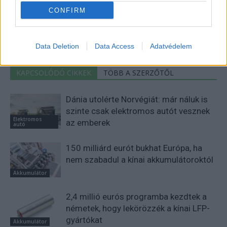
Eriqo
CONFIRM
Főállásban Informatikus kocka, de lelkében elkötelezett gamer,
kütyü és immár e-autó rajongó!
Data Deletion
Data Access
Adatvédelem
KAPCSOLÓDÓ CIKKEK
TÖBB A SZERZŐTŐL
Dánia utolérte Norvégiát: már náluk is
szinte csak elektromos autót vesznek
Elektromos
az emberek
autó
150 milliárd eurót bukhat Európa, ha
nem szabadul a kínai akkumulátoroktól
Akkumulátor
2,4 millió eurós programba kezdtek a
németek, hogy lekörözzék a kínai LFP-
gyártókat
Akkumulátor