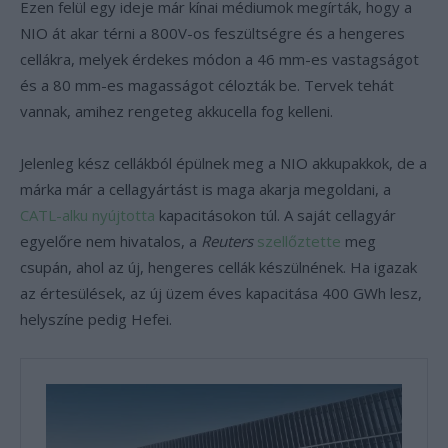
Ezen felül egy ideje már kínai médiumok megírták, hogy a
NIO át akar térni a 800V-os feszültségre és a hengeres
cellákra, melyek érdekes módon a 46 mm-es vastagságot
és a 80 mm-es magasságot célozták be. Tervek tehát
vannak, amihez rengeteg akkucella fog kelleni.
Jelenleg kész cellákból épülnek meg a NIO akkupakkok, de a
márka már a cellagyártást is maga akarja megoldani, a
CATL-alku nyújtotta
kapacitásokon túl. A saját cellagyár
egyelőre nem hivatalos, a
Reuters
szellőztette
meg
csupán, ahol az új, hengeres cellák készülnének. Ha igazak
az értesülések, az új üzem éves kapacitása 400 GWh lesz,
helyszíne pedig Hefei.