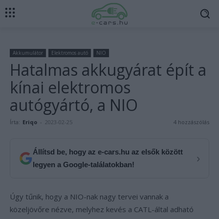
Akkumulátor
Elektromos autó
NIO
Hatalmas akkugyárat épít a
kínai elektromos
autógyártó, a NIO
Írta:
Eriqo
-
2023-02-25
4 hozzászólás
Állítsd be, hogy az e-cars.hu az elsők között
›
legyen a Google-találatokban!
Úgy tűnik, hogy a NIO-nak nagy tervei vannak a
közeljövőre nézve, melyhez kevés a CATL-által adható