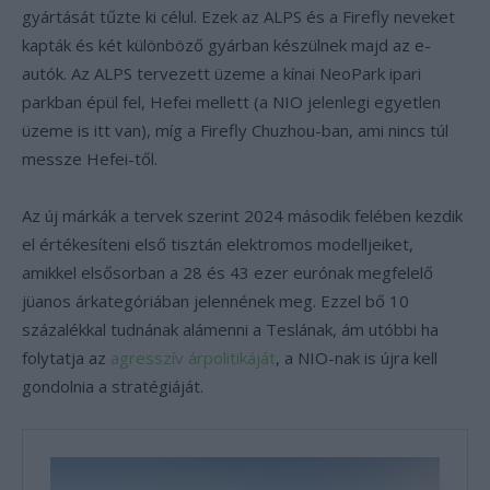
gyártását tűzte ki célul. Ezek az ALPS és a Firefly neveket
kapták és két különböző gyárban készülnek majd az e-
autók. Az ALPS tervezett üzeme a kínai NeoPark ipari
parkban épül fel, Hefei mellett (a NIO jelenlegi egyetlen
üzeme is itt van), míg a Firefly Chuzhou-ban, ami nincs túl
messze Hefei-től.
Az új márkák a tervek szerint 2024 második felében kezdik
el értékesíteni első tisztán elektromos modelljeiket,
amikkel elsősorban a 28 és 43 ezer eurónak megfelelő
jüanos árkategóriában jelennének meg. Ezzel bő 10
százalékkal tudnának alámenni a Teslának, ám utóbbi ha
folytatja az
agresszív árpolitikáját
, a NIO-nak is újra kell
gondolnia a stratégiáját.