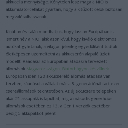
akkucella mennyisége. Kénytelen lesz maga a NIO is
akkumulátorcellákat gyártani, hogy a kitűzött célok biztosan
megvalósulhassanak.
Kínában és talán mondhatjuk, hogy lassan Európában is
ismert név a NIO, akik azon kívül, hogy kiváló elektromos
autókat gyártanak, a világon jelenleg egyedüliként tudták
életképesen üzemeltetni az akkucserén alapuló üzleti
modellt. Ráadásul az Európában átadásra tervezett
állomások
Magyarországon, Biatorbágyon készülnek.
Európában idén 120 akkucserélő állomás átadása van
tervben, ráadásul a vállalat már a 3. generációnál tart ezen
csereállomások tekintetében. Az új akkucsere telepeken
akár 21 akkupakk is lapulhat, míg a második generációs
állomások esetében ez 13, a Gen.1 verziók esetében
pedig 5 akkupakkot jelent.