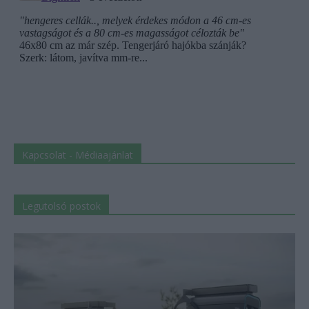
Kapcsolat - Médiaajánlat
Legutolsó postok