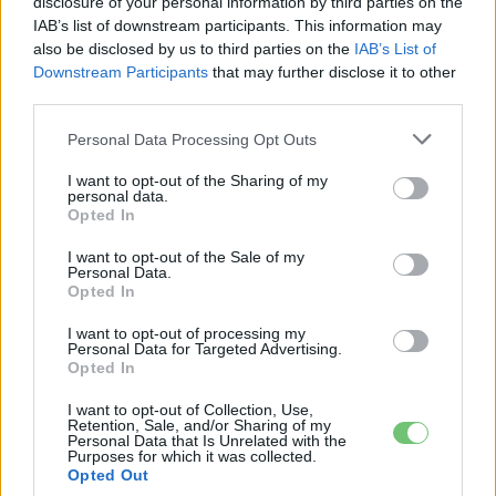
disclosure of your personal information by third parties on the
Kövesd az e-cars.hu-t a Facebookon is, további
›
IAB’s list of downstream participants. This information may
tartalmakért!
also be disclosed by us to third parties on the
IAB’s List of
Downstream Participants
that may further disclose it to other
third parties.
CÍMKÉK
akkumulátor
akkumulátorgyár
e-mobilitás
Personal Data Processing Opt Outs
Elektromobilitás
Elektromos autó
Nio
I want to opt-out of the Sharing of my
personal data.
Opted In
I want to opt-out of the Sale of my
Personal Data.
Opted In
I want to opt-out of processing my
Personal Data for Targeted Advertising.
Opted In
I want to opt-out of Collection, Use,
Retention, Sale, and/or Sharing of my
Personal Data that Is Unrelated with the
Purposes for which it was collected.
Opted Out