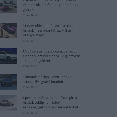
lehet az ok, amiért Szegeden épül a
gyáruk
2026-08-04
21 ezer előrendelés 20 óra alatt: a
kínaiak megrohanták az MG új
villanyautóját
2026-08-04
A Volkswagen bedobta azt a lapot
Kínában, amivel a helyi EV-gyártókat
akarja megelőzni
2026-08-04
A kínaiak leállítják, amit két éve
minden EV-gyártó imádott
2026-08-03
5 perc, és már 70 százalékon jár: a
kínaiak eddig nem látott
sebességgel töltik a villanyautóikat
2026-08-03