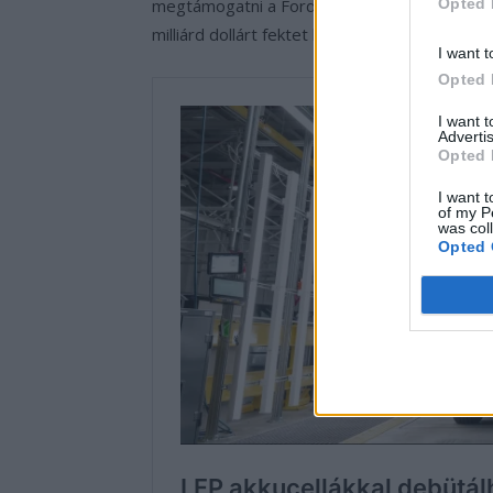
Opted 
megtámogatni a Ford gyártását 2024-től az
milliárd dollárt fektet be az új gyár megépít
I want t
Opted 
I want 
Advertis
Opted 
I want t
of my P
was col
Opted 