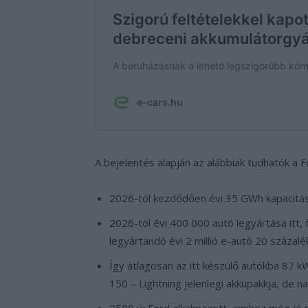
A bejelentés alapján az alábbiak tudhatók a F
2026-tól kezdődően évi 35 GWh kapacitás 
2026-tól évi 400 000 autó legyártása itt, fe
legyártandó évi 2 millió e-autó 20 százalék
Így átlagosan az itt készülő autókba 87 kW
150 – Lightning jelenlegi akkupakkja, de
2500 új Ford alkalmazott, amihez még jó p