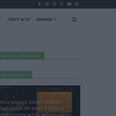
P
TESZT & TV
KISOKOS
Kapcsolat - Médiaajánlat
Legutolsó postok
Kína szigorú határt szabott:
legfeljebb 5% lehet a hiba az
elektromos autók akkumulátor-