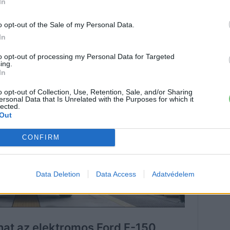
In
 F-150 és a Mustang Mach-E esetében. A Ford 3,5
ésébe.
o opt-out of the Sale of my Personal Data.
In
to opt-out of processing my Personal Data for Targeted
ing.
In
o opt-out of Collection, Use, Retention, Sale, and/or Sharing
ersonal Data that Is Unrelated with the Purposes for which it
lected.
Out
CONFIRM
Data Deletion
Data Access
Adatvédelem