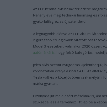
Az LFP kémiás akkucellák terjedése megállíth
Néhány éve még technikai finomság és ritkasá
gyakorlatilag ez az új sztenderd.
A legnagyobb előnye az LFP akkumulátoroknak
legdrágább és leginkább vitatott összetevője
Model 3 esetében, valamikor 2020 őszén. Az
autómárkái is,
hogy felső-kategóriás modelljei
Jelen állás szerint nyugodtan kijelenthetjük, 
koronázatlan királya a kínai CATL. Az általuk 
Tesla volt és a közeljövőben csak mélyülni f
márka gyártani.
Bizonyára jut majd azért másoknak is, ám ne
szüksége lesz a terveihez. Itt lép be a képbe