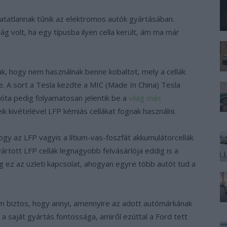
atatlannak tűnik az elektromos autók gyártásában.
g volt, ha egy típusba ilyen cella került, ám ma már
, hogy nem használnak benne kobaltot, mely a cellák
. A sort a Tesla kezdte a MIC (Made In China) Tesla
óta pedig folyamatosan jelentik be a
világ más
k kivételével LFP kémiás cellákat fognak használni.
hogy az LFP vagyis a lítium-vas-foszfát akkumulátorcellák
gyártott LFP cellák legnagyobb felvásárlója eddig is a
og ez az üzleti kapcsolat, ahogyan egyre több autót tud a
m biztos, hogy annyi, amennyire az adott autómárkának
 a saját gyártás fontossága, amiről ezúttal a Ford tett