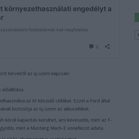
Ke
a
sz
ord terveiről az új üzem kapcsán:
előállítása.
lhasználva az itt készülő cellákat. Ezzel a Ford által
ának biztosítja az új üzem az akkucellákat.
h körüli kapacitás kerülhet, ami kevesebb, mint az F-
 nagyobb, mint a Mustang Mach-E vonatkozó adata.
ár CATL alkalmazott is csatlakozhat.