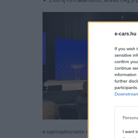
e-cars.hu
If you wish 
sensitive in
confirm you
continue se
information 
further disc
participants
Downstream 
Persona
A sajtótájékoztatón többek között az is elha
I want t