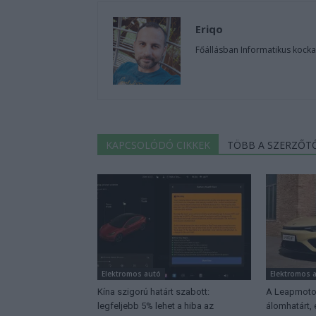
Eriqo
Főállásban Informatikus kocka
KAPCSOLÓDÓ CIKKEK
TÖBB A SZERZŐT
Elektromos autó
Elektromos 
Kína szigorú határt szabott:
A Leapmotor
legfeljebb 5% lehet a hiba az
álomhatárt,