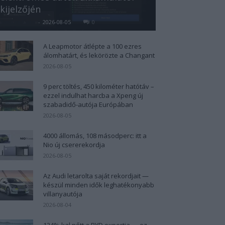
kijelzőjén
Kovács Kata
-
2026-08-05
0
A Leapmotor átlépte a 100 ezres
álomhatárt, és lekörözte a Changant
2026-08-05
9 perc töltés, 450 kilométer hatótáv –
ezzel indulhat harcba a Xpeng új
szabadidő-autója Európában
2026-08-05
4000 állomás, 108 másodperc: itt a
Nio új csererekordja
2026-08-05
Az Audi letarolta saját rekordjait —
készül minden idők leghatékonyabb
villanyautója
2026-08-04
124%-kal nőtt a BYD exportja — ez