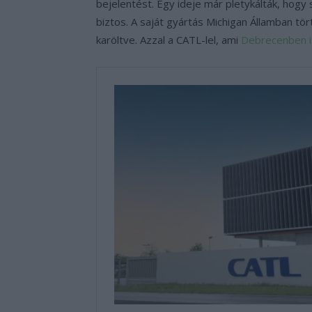
bejelentést. Egy ideje már pletykálták, hogy
biztos. A saját gyártás Michigan Államban tör
karöltve. Azzal a CATL-lel, ami
Debrecenben i