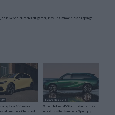
, de lelkében elkötelezett gamer, kütyü és immár e-autó rajongó!
ŐL
autó
Elektromos autó
 átlépte a 100 ezres
9 perc töltés, 450 kilométer hatótáv –
 és lekörözte a Changant
ezzel indulhat harcba a Xpeng új