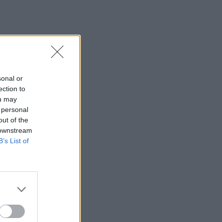
sonal or
ection to
ou may
 personal
out of the
 downstream
B’s List of