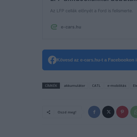
Kövesd az e-cars.hu-t a Facebookon is
CÍMKÉK
akkumulátor
CATL
e-mobilitás
El
Oszd meg!