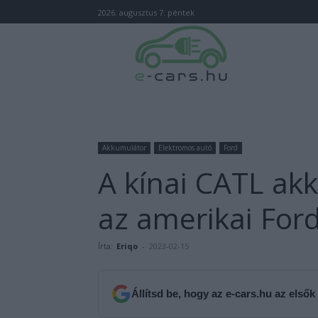
2026. augusztus 7. péntek
Akkumulátor
Elektromos autó
Ford
A kínai CATL ak
az amerikai For
Írta:
Eriqo
-
2023-02-15
Állítsd be, hogy az e-cars.hu az elsők