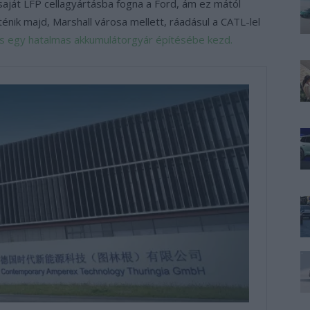
 saját LFP cellagyártásba fogna a Ford, ám ez mától
ténik majd, Marshall városa mellett, ráadásul a CATL-lel
s egy hatalmas akkumulátorgyár építésébe kezd.