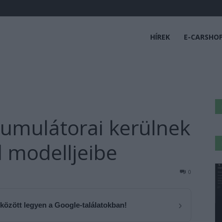
HÍREK
E-CARSHO
kumulátorai kerülnek
d modelljeibe
0
›
 között legyen a Google-találatokban!