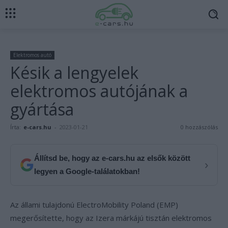
Elektromos autó
Késik a lengyelek
elektromos autójának a
gyártása
Írta:
e-cars.hu
-
2023-01-21
0 hozzászólás
Állítsd be, hogy az e-cars.hu az elsők között
›
legyen a Google-találatokban!
Az állami tulajdonú ElectroMobility Poland (EMP)
megerősítette, hogy az Izera márkájú tisztán elektromos