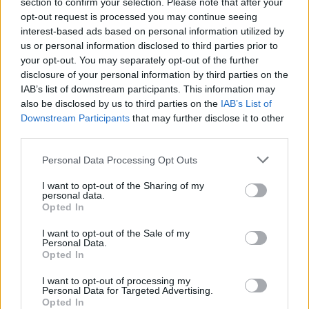
section to confirm your selection. Please note that after your
opt-out request is processed you may continue seeing
interest-based ads based on personal information utilized by
us or personal information disclosed to third parties prior to
your opt-out. You may separately opt-out of the further
disclosure of your personal information by third parties on the
IAB’s list of downstream participants. This information may
also be disclosed by us to third parties on the
IAB’s List of
e-cars.hu
Downstream Participants
that may further disclose it to other
third parties.
Elektromosan közlekedsz, vagy a váltáson töprengsz?
Érdekelnek a legfrissebb hírek az e-autók világából, vagy
Personal Data Processing Opt Outs
foglalkoztatnak a legújabb fejlesztések az elektromosság és a
fenntarthatóság területén? Akkor jó helyen jársz!
I want to opt-out of the Sharing of my
personal data.
Opted In
I want to opt-out of the Sale of my
Personal Data.
KAPCSOLÓDÓ CIKKEK
TÖBB A SZERZŐTŐL
Opted In
München csak most érte utol
I want to opt-out of processing my
Personal Data for Targeted Advertising.
Debrecent: elindult a BMW i3
Opted In