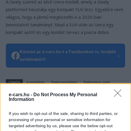
A Geely szerint az első Izera modell, amely a Geely
platformot használja egy kompakt SUV lesz. Egyelőre nem
világos, hogy a jármű megközelíti-e a 2020-ban
bemutatott tanulmányt. Majd a SUV után az Izera egy
kompakt autót és egy kombit tervez a piacra dobni.
Kövesd az e-cars.hu-t a Facebookon is, további
›
tartalmakért!
CÍMKÉK
e-mobilitás
Elektromobilitás
Elektromos autó
Gyártás
izera
Késés
e-cars.hu -
Do Not Process My Personal
Information
If you wish to opt-out of the sale, sharing to third parties, or
processing of your personal or sensitive information for
targeted advertising by us, please use the below opt-out