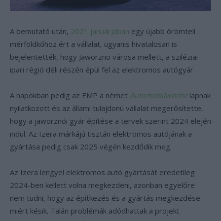
A bemutató után,
2021 januárjában
egy újabb örömteli
mérföldkőhöz ért a vállalat, ugyanis hivatalosan is
bejelentették, hogy Jaworzno városa mellett, a sziléziai
ipari régió déli részén épül fel az elektromos autógyár.
A napokban pedig az EMP a német
Automobilwoche
lapnak
nyilatkozott és az állami tulajdonú vállalat megerősítette,
hogy a jaworznói gyár építése a tervek szerint 2024 elején
indul. Az Izera márkájú tisztán elektromos autójának a
gyártása pedig csak 2025 végén kezdődik meg.
Az Izera lengyel elektromos autó gyártását eredetileg
2024-ben kellett volna megkezdeni, azonban egyelőre
nem tudni, hogy az építkezés és a gyártás megkezdése
miért késik. Talán problémák adódhattak a projekt