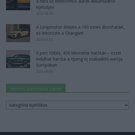
a hiba az elektromos autók akkumulátor-
kijelzőjén
2026-08-05
A Leapmotor átlépte a 100 ezres álomhatárt,
és lekörözte a Changant
2026-08-05
9 perc töltés, 450 kilométer hatótáv – ezzel
indulhat harcba a Xpeng új szabadidő-autója
Európában
2026-08-05
Keresés autómárka szerint
Keresés
autómárka
szerint