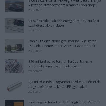
97,6 százalékon áll Norvégia villanyautó-aránya
– közben átrendeződött a márkák sorrendje
2026-08-07
25 százalékkal sűrűbb energiát rejt az európai
szilárdtest-akkumulátor
2026-08-07
Dánia utolérte Norvégiát: már náluk is szinte
csak elektromos autót vesznek az emberek
2026-08-07
150 milliárd eurót bukhat Európa, ha nem
szabadul a kínai akkumulátoroktól
2026-08-07
2,4 millió eurós programba kezdtek a németek,
hogy lekörözzék a kínai LFP-gyártókat
2026-08-07
Kína szigorú határt szabott: legfeljebb 5% lehet