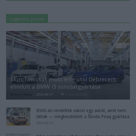
Legutolsó postok
München csak most érte utol Debrecent:
elindult a BMW i3 sorozatgyártása
Kovács Kata
-
2026-08-07
0 hozzászólás
8500-an rendeltek vakon egy autót, amit nem
láttak — megkezdődött a Škoda Peaq gyártása
2026-08-07