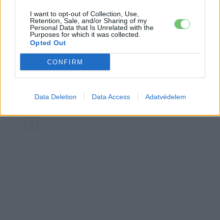
sorozatgyártása
BMW
I want to opt-out of Collection, Use,
Retention, Sale, and/or Sharing of my
8500-an rendeltek vakon egy autót,
Personal Data that Is Unrelated with the
Purposes for which it was collected.
amit nem láttak — megkezdődött a
Opted Out
Elektromos
Škoda Peaq gyártása
autó
CONFIRM
97,6 százalékon áll Norvégia
villanyautó-aránya – közben
Elektromos
átrendeződött a márkák sorrendje
Data Deletion
Data Access
Adatvédelem
autó