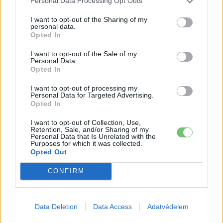
Personal Data Processing Opt Outs
I want to opt-out of the Sharing of my
A Leapmotor átlépte a 100 ezres
personal data.
álomhatárt, és lekörözte a Changant
Opted In
Elektromos
autó
I want to opt-out of the Sale of my
Personal Data.
9 perc töltés, 450 kilométer hatótáv –
Opted In
ezzel indulhat harcba a Xpeng új
I want to opt-out of processing my
Elektromos
szabadidő-autója Európában
autó
Personal Data for Targeted Advertising.
Opted In
I want to opt-out of Collection, Use,
Retention, Sale, and/or Sharing of my
Personal Data that Is Unrelated with the
Purposes for which it was collected.
Opted Out
CONFIRM
Data Deletion
Data Access
Adatvédelem