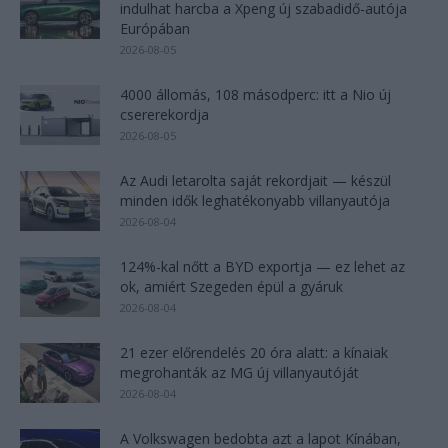
indulhat harcba a Xpeng új szabadidő-autója
Európában
2026-08-05
4000 állomás, 108 másodperc: itt a Nio új
csererekordja
2026-08-05
Az Audi letarolta saját rekordjait — készül
minden idők leghatékonyabb villanyautója
2026-08-04
124%-kal nőtt a BYD exportja — ez lehet az
ok, amiért Szegeden épül a gyáruk
2026-08-04
21 ezer előrendelés 20 óra alatt: a kínaiak
megrohanták az MG új villanyautóját
2026-08-04
A Volkswagen bedobta azt a lapot Kínában,