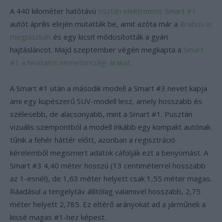
A 440 kilométer hatótávú
tisztán elektromos Smart #1
autót április elején mutatták be, amit azóta már a
Brabus is
megpiszkált
és egy kicsit módosították a gyári
hajtásláncot. Majd szeptember végén megkapta a
Smart
#1 a hivatalos németországi árakat.
A Smart #1 után a második modell a Smart #3 nevet kapja
ami egy kupészerű SUV-modell lesz, amely hosszabb és
szélesebb, de alacsonyabb, mint a Smart #1. Pusztán
vizuális szempontból a modell inkább egy kompakt autónak
tűnik a fehér háttér előtt, azonban a regisztráció
kérelemből megismert adatok cáfolják ezt a benyomást. A
Smart #3 4,40 méter hosszú (13 centiméterrel hosszabb
az 1-esnél), de 1,63 méter helyett csak 1,55 méter magas.
Ráadásul a tengelytáv állítólag valamivel hosszabb, 2,75
méter helyett 2,785. Ez eltérő arányokat ad a járműnek a
kissé magas #1-hez képest.