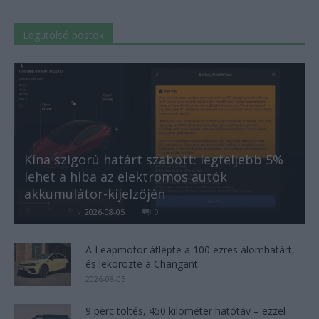
Legutolsó postok
Kína szigorú határt szabott: legfeljebb 5%
lehet a hiba az elektromos autók
akkumulátor-kijelzőjén
Kovács Kata
-
2026-08-05
0
A Leapmotor átlépte a 100 ezres álomhatárt,
és lekörözte a Changant
2026-08-05
9 perc töltés, 450 kilométer hatótáv – ezzel