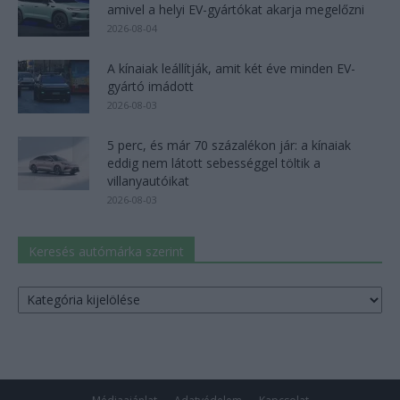
amivel a helyi EV-gyártókat akarja megelőzni
2026-08-04
A kínaiak leállítják, amit két éve minden EV-
gyártó imádott
2026-08-03
5 perc, és már 70 százalékon jár: a kínaiak
eddig nem látott sebességgel töltik a
villanyautóikat
2026-08-03
Keresés autómárka szerint
Keresés
autómárka
szerint