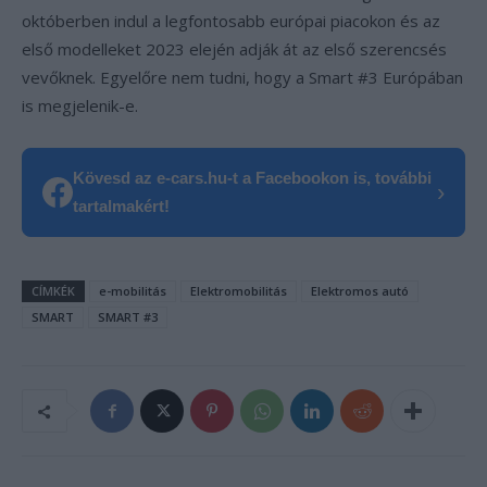
októberben indul a legfontosabb európai piacokon és az
első modelleket 2023 elején adják át az első szerencsés
vevőknek. Egyelőre nem tudni, hogy a Smart #3 Európában
is megjelenik-e.
Kövesd az e-cars.hu-t a Facebookon is, további
›
tartalmakért!
CÍMKÉK
e-mobilitás
Elektromobilitás
Elektromos autó
SMART
SMART #3