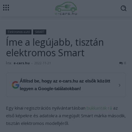
Elektromos autó
SMART
Íme a legújabb, tisztán
elektromos Smart
Írta:
e-cars.hu
-
2022-11-21
0
Állítsd be, hogy az e-cars.hu az elsők között
›
legyen a Google-találatokban!
Egy kínai regisztrációs nyilvántartásban
bukkantak rá
az
első képekre és adatokra a megújult Smart márka második,
tisztán elektromos modelljéről.