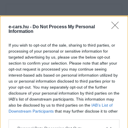
e-cars.hu -
Do Not Process My Personal
Information
e-cars.hu
If you wish to opt-out of the sale, sharing to third parties, or
processing of your personal or sensitive information for
Elektromosan közlekedsz, vagy a váltáson töprengsz?
targeted advertising by us, please use the below opt-out
Érdekelnek a legfrissebb hírek az e-autók világából, vagy
section to confirm your selection. Please note that after your
foglalkoztatnak a legújabb fejlesztések az elektromosság és a
opt-out request is processed you may continue seeing
fenntarthatóság területén? Akkor jó helyen jársz!
interest-based ads based on personal information utilized by
us or personal information disclosed to third parties prior to
your opt-out. You may separately opt-out of the further
disclosure of your personal information by third parties on the
KAPCSOLÓDÓ CIKKEK
TÖBB A SZERZŐTŐL
IAB’s list of downstream participants. This information may
also be disclosed by us to third parties on the
IAB’s List of
Downstream Participants
that may further disclose it to other
Kína szigorú határt szabott: legfeljebb
third parties.
5% lehet a hiba az elektromos autók
Elektromos
akkumulátor-kijelzőjén
autó