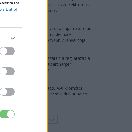
 downstream
náluk is szinte csak elektromos
B’s List of
autót vesznek...
2026-08-07
Az Audi letarolta saját rekordjait
— készül minden idők
leghatékonyabb villanyautója
2026-08-04
Tesla: visszatért a régi árazás a
magyar Supercharger-
hálózaton
2026-08-08
9 perc töltés, 450 kilométer
hatótáv – ezzel indulhat harcba
a...
2026-08-05
Továbbiak