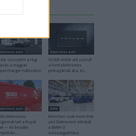
Legutolsó cikkek
lektromos autó
Elektromos autó
sla: visszatért a régi
30 000 dollár alá szorult
azás a magyar
a Ford elektromos
percharger-hálózaton
pickupjának ára, és...
lektromos autó
BMW
00 elektromos
München csak most érte
rgonnál tart a Royal
utol Debrecent: elindult
il — és brutális
a BMW i3
mpóban...
sorozatgyártása