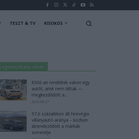
P
TESZT & TV
KISOKOS
Legolvasottabb cikkek
8500-an rendeltek vakon egy
autót, amit nem láttak —
megkezdődött a...
2026-08-07
97,6 százalékon áll Norvégia
villanyautó-aránya – közben
átrendeződött a márkák
sorrendje