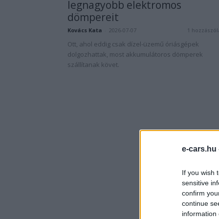
legnagyobb elektromos
dömpereit
Kovács Kata
-
2026-07-07
1 hozzászól
Ott, ahol eddig csak dízel-üzemű óriásgépek
dolgozhattak, most akkumulátoros dömperek
szállítanak követ.
e-cars.hu
If you wish 
sensitive in
confirm you
continue se
information 