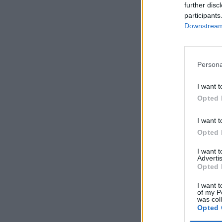
further disc
participants
Downstream 
Persona
I want t
Opted 
I want t
Opted 
I want 
Advertis
Opted 
I want t
of my P
was col
Opted 