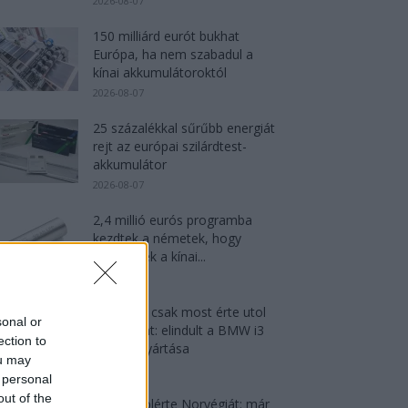
2026-08-07
150 milliárd eurót bukhat
Európa, ha nem szabadul a
kínai akkumulátoroktól
2026-08-07
25 százalékkal sűrűbb energiát
rejt az európai szilárdtest-
akkumulátor
2026-08-07
2,4 millió eurós programba
kezdtek a németek, hogy
lekörözzék a kínai...
2026-08-07
München csak most érte utol
sonal or
Debrecent: elindult a BMW i3
ection to
sorozatgyártása
ou may
2026-08-07
 personal
out of the
Dánia utolérte Norvégiát: már