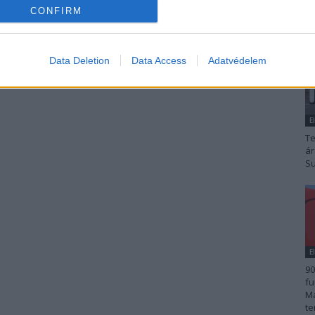
CONFIRM
Data Deletion
Data Access
Adatvédelem
E
Te
ár
Su
E
90
fu
Ma
te