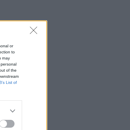
sonal or
ection to
ou may
 personal
out of the
 downstream
B’s List of