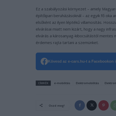
Ez a szabályozási környezet – amely Magyar
építőipari beruházásoknál – az egyik fő oka 
elsőként az ilyen léptékű villamosítás. Hos
elvárásai miatt nem kizárt, hogy a nagy infras
elvárás a károsanyag-kibocsátástól mentes 
érdemes rajta tartani a szemünket.
Kövesd az e-cars.hu-t a Facebookon is
CÍMKÉK
e-mobilitás
Elektromobilitás
Elektro
Oszd meg!