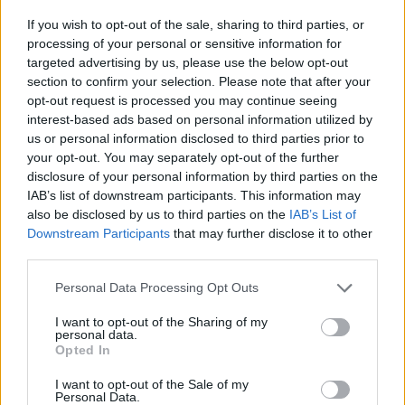
2026-08-04
If you wish to opt-out of the sale, sharing to third parties, or
processing of your personal or sensitive information for
2,4 millió eurós programba kezdtek a
targeted advertising by us, please use the below opt-out
németek, hogy lekörözzék a kínai...
section to confirm your selection. Please note that after your
2026-08-07
opt-out request is processed you may continue seeing
interest-based ads based on personal information utilized by
us or personal information disclosed to third parties prior to
Az Audi letarolta saját rekordjait — készül
your opt-out. You may separately opt-out of the further
minden idők leghatékonyabb villanyautója
disclosure of your personal information by third parties on the
2026-08-04
IAB’s list of downstream participants. This information may
also be disclosed by us to third parties on the
IAB’s List of
9 perc töltés, 450 kilométer hatótáv – ezzel
Downstream Participants
that may further disclose it to other
indulhat harcba a...
third parties.
2026-08-05
Personal Data Processing Opt Outs
Dánia utolérte Norvégiát: már náluk is szinte
I want to opt-out of the Sharing of my
personal data.
csak elektromos autót vesznek...
Opted In
2026-08-07
I want to opt-out of the Sale of my
Personal Data.