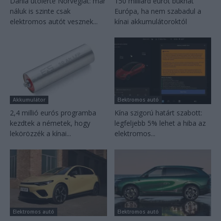
Dánia utolérte Norvégiát: már
150 milliárd eurót bukhat
náluk is szinte csak
Európa, ha nem szabadul a
elektromos autót vesznek...
kínai akkumulátoroktól
Akkumulátor
Elektromos autó
2,4 millió eurós programba
Kína szigorú határt szabott:
kezdtek a németek, hogy
legfeljebb 5% lehet a hiba az
lekörözzék a kínai...
elektromos...
Elektromos autó
Elektromos autó