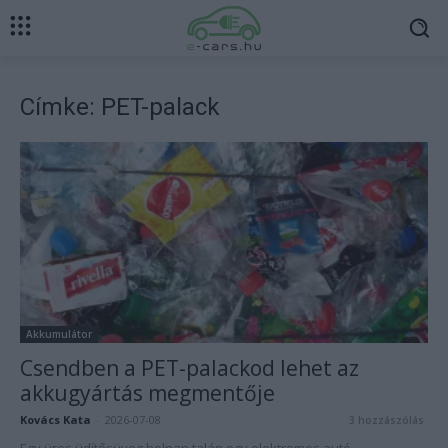
Címke: PET-palack
Akkumulátor
Csendben a PET-palackod lehet az
akkugyártás megmentője
Kovács Kata
-
2026-07-08
3 hozzászólás