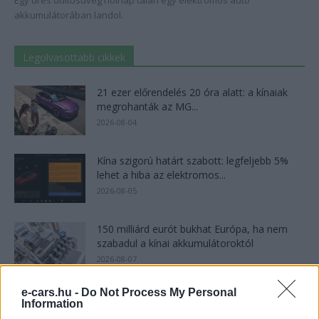
Egy üres üdítősüveg holnap talán egy elektromos autó
akkumulátorában landol.
Legolvasottabb cikkek
21 ezer előrendelés 20 óra alatt: a kínaiak
megrohanták az MG...
2026-08-04
Kína szigorú határt szabott: legfeljebb 5%
lehet a hiba az elektromos...
2026-08-05
150 milliárd eurót bukhat Európa, ha nem
szabadul a kínai akkumulátoroktól
2026-08-07
e-cars.hu -
Do Not Process My Personal
A Volkswagen bedobta azt a lapot Kínában,
Information
amivel a helyi EV-gyártókat...