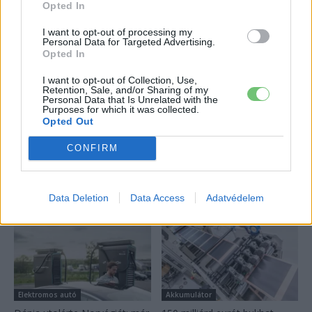
A Leapmotor átlépte a 100 ezres
Opted In
álomhatárt, és lekörözte a Changant
2026-08-05
I want to opt-out of processing my
Personal Data for Targeted Advertising.
Opted In
124%-kal nőtt a BYD exportja — ez lehet az
I want to opt-out of Collection, Use,
ok, amiért...
Retention, Sale, and/or Sharing of my
2026-08-04
Personal Data that Is Unrelated with the
Purposes for which it was collected.
Opted Out
Továbbiak
CONFIRM
Legutolsó cikkek
Data Deletion
Data Access
Adatvédelem
Elektromos autó
Akkumulátor