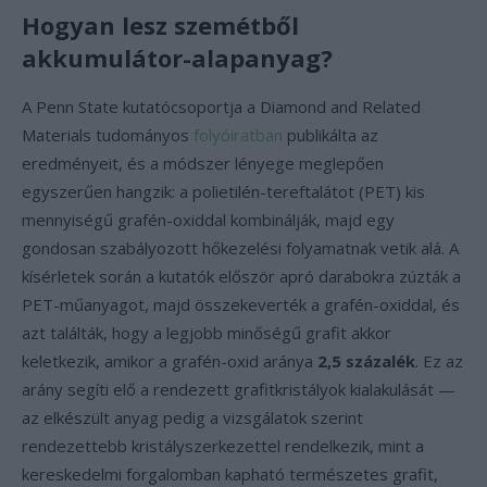
Hogyan lesz szemétből
akkumulátor-alapanyag?
A Penn State kutatócsoportja a Diamond and Related
Materials tudományos
folyóiratban
publikálta az
eredményeit, és a módszer lényege meglepően
egyszerűen hangzik: a polietilén-tereftalátot (PET) kis
mennyiségű grafén-oxiddal kombinálják, majd egy
gondosan szabályozott hőkezelési folyamatnak vetik alá. A
kísérletek során a kutatók először apró darabokra zúzták a
PET-műanyagot, majd összekeverték a grafén-oxiddal, és
azt találták, hogy a legjobb minőségű grafit akkor
keletkezik, amikor a grafén-oxid aránya
2,5 százalék
. Ez az
arány segíti elő a rendezett grafitkristályok kialakulását —
az elkészült anyag pedig a vizsgálatok szerint
rendezettebb kristályszerkezettel rendelkezik, mint a
kereskedelmi forgalomban kapható természetes grafit,