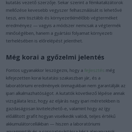
kutatás vezető szerzője. Sekar szerint a fémkatalizátorok
mellőzése kevesebb vegyszer felhasználását is lehetővé
teszi, ami tisztább és környezetkímélőbb végterméket
eredményez — vagyis a módszer nemcsak a végtermék
minőségében, hanem a gyártási folyamat környezeti
terhelésében is előrelépést jelenthet.
Még korai a győzelmi jelentés
Fontos ugyanakkor leszögezni, hogy a
fejlesztés
még
kifejezetten korai kutatási szakaszban jár, és a
laboratóriumi eredmények önmagukban nem garantálják az
ipari alkalmazhatóságot. A kutatók következő lépése annak
vizsgálata lesz, hogy az eljárás nagy ipari méretekben is
gazdaságosan kivitelezhető-e, valamint hogy az így
előállított grafit hogyan viselkedik valódi, teljes értékű
akkumulátorcellákban — hiszen a laboratóriumi
anyagminták és a sorozatgyártásra kész alapanyagok