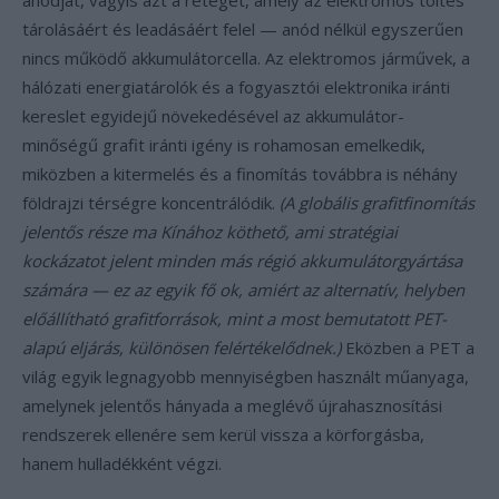
anódját, vagyis azt a réteget, amely az elektromos töltés
tárolásáért és leadásáért felel — anód nélkül egyszerűen
nincs működő akkumulátorcella. Az elektromos járművek, a
hálózati energiatárolók és a fogyasztói elektronika iránti
kereslet egyidejű növekedésével az akkumulátor-
minőségű grafit iránti igény is rohamosan emelkedik,
miközben a kitermelés és a finomítás továbbra is néhány
földrajzi térségre koncentrálódik.
(A globális grafitfinomítás
jelentős része ma Kínához köthető, ami stratégiai
kockázatot jelent minden más régió akkumulátorgyártása
számára — ez az egyik fő ok, amiért az alternatív, helyben
előállítható grafitforrások, mint a most bemutatott PET-
alapú eljárás, különösen felértékelődnek.)
Eközben a PET a
világ egyik legnagyobb mennyiségben használt műanyaga,
amelynek jelentős hányada a meglévő újrahasznosítási
rendszerek ellenére sem kerül vissza a körforgásba,
hanem hulladékként végzi.