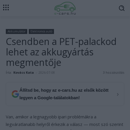
Akkumulátor
Elektromos autó
Csendben a PET-palackod
lehet az akkugyártás
megmentője
Írta:
Kovács Kata
-
2026-07-08
3 hozzászólás
Állítsd be, hogy az e-cars.hu az elsők között
›
legyen a Google-találatokban!
Van, amikor a legnagyobb ipari problémákra a
legváratlanabb helyről érkezik a válasz — most szó szerint