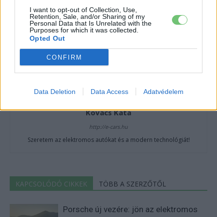
I want to opt-out of Collection, Use,
Retention, Sale, and/or Sharing of my
Personal Data that Is Unrelated with the
Purposes for which it was collected.
Opted Out
CONFIRM
Data Deletion
Data Access
Adatvédelem
Kovács Kata
http://e-cars.hu
Szeretem az elektromos autókat és a modern technológiát!
KAPCSOLÓDÓ CIKKEK
TÖBB A SZERZŐTŐL
Porsche új vezére: jön az elektromos