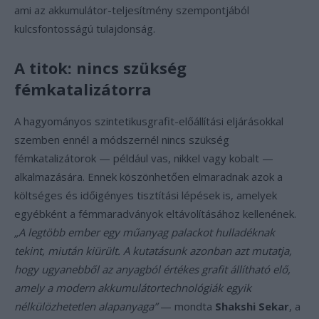
ami az akkumulátor-teljesítmény szempontjából
kulcsfontosságú tulajdonság.
A titok: nincs szükség
fémkatalizátorra
A hagyományos szintetikusgrafit-előállítási eljárásokkal
szemben ennél a módszernél nincs szükség
fémkatalizátorok — például vas, nikkel vagy kobalt —
alkalmazására. Ennek köszönhetően elmaradnak azok a
költséges és időigényes tisztítási lépések is, amelyek
egyébként a fémmaradványok eltávolításához kellenének.
„A legtöbb ember egy műanyag palackot hulladéknak
tekint, miután kiürült. A kutatásunk azonban azt mutatja,
hogy ugyanebből az anyagból értékes grafit állítható elő,
amely a modern akkumulátortechnológiák egyik
nélkülözhetetlen alapanyaga”
— mondta
Shakshi Sekar
, a