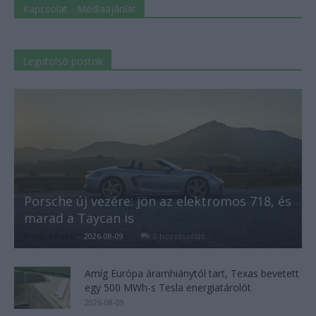
Kapcsolat - Médiaajánlat
Legutolsó postok
Porsche új vezére: jön az elektromos 718, és
marad a Taycan is
Kovács Kata
-
2026-08-09
0 hozzászólás
Amíg Európa áramhiánytól tart, Texas bevetett
egy 500 MWh-s Tesla energiatárolót
2026-08-09