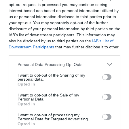
akkumulátoriparban. Ez a fajta megközelítés hosszú távon
opt-out request is processed you may continue seeing
interest-based ads based on personal information utilized by
nemcsak a nyersanyag-ellátás biztonságát javíthatja,
us or personal information disclosed to third parties prior to
hanem az akkumulátorgyártás ökológiai lábnyomát is
your opt-out. You may separately opt-out of the further
csökkentheti, ami a magyar és közép-európai EV-piac
disclosure of your personal information by third parties on the
szempontjából sem elhanyagolható szempont, hiszen a
IAB’s list of downstream participants. This information may
régió akkumulátoripara jelentős mértékben importált
also be disclosed by us to third parties on the
IAB’s List of
Downstream Participants
that may further disclose it to other
alapanyagokra épül.
third parties.
Personal Data Processing Opt Outs
Kövesd az e-cars.hu-t a Facebookon is, további
›
I want to opt-out of the Sharing of my
tartalmakért!
personal data.
Opted In
I want to opt-out of the Sale of my
CÍMKÉK
akkumulátor
e-mobilitás
Elektromobilitás
Personal Data.
Opted In
Elektromos autó
PET-palack
I want to opt-out of processing my
Personal Data for Targeted Advertising.
Opted In