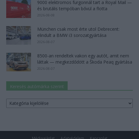
9000 elektromos furgonnál tart a Royal Mail —
és brutális tempóban bővül a flotta
2026-08-08
München csak most érte utol Debrecent:
elindult a BMW i3 sorozatgyártása
2026-08-07
8500-an rendeltek vakon egy autót, amit nem
láttak — megkezdődött a Škoda Peaq gyártása
2026-08-07
Keresés autómárka szerint
Keresés
autómárka
szerint
Médiaajánlat
Adatvédelem
Kapcsolat