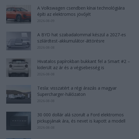
A Volkswagen csendben kínai technológiára
építi az elektromos jövőjét
2026-08-09
A BYD hat szabadalommal készül a 2027-es
szilárdtest-akkumulátor-áttörésre
2026-08-08
Hivatalos papírokban bukkant fel a Smart #2 –
kiderült az ár és a végsebesség is
2026-08-08
Tesla: visszatért a régi árazás a magyar
Supercharger-hálózaton
2026-08-08
30 000 dollár alá szorult a Ford elektromos
pickupjának ára, és nevet is kapott a modell
2026-08-08