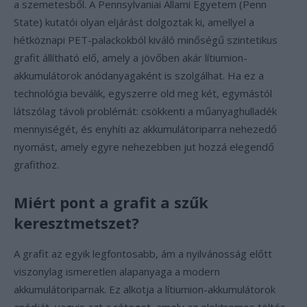
a szemetesből. A Pennsylvaniai Állami Egyetem (Penn
State) kutatói olyan eljárást dolgoztak ki, amellyel a
hétköznapi PET-palackokból kiváló minőségű szintetikus
grafit állítható elő, amely a jövőben akár lítiumion-
akkumulátorok anódanyagaként is szolgálhat. Ha ez a
technológia beválik, egyszerre old meg két, egymástól
látszólag távoli problémát: csökkenti a műanyaghulladék
mennyiségét, és enyhíti az akkumulátoriparra nehezedő
nyomást, amely egyre nehezebben jut hozzá elegendő
grafithoz.
Miért pont a grafit a szűk
keresztmetszet?
A grafit az egyik legfontosabb, ám a nyilvánosság előtt
viszonylag ismeretlen alapanyaga a modern
akkumulátoriparnak. Ez alkotja a lítiumion-akkumulátorok