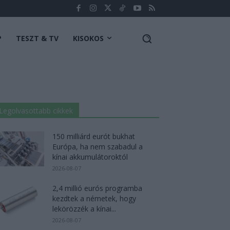
P
TESZT & TV
KISOKOS
Legolvasottabb cikkek
150 milliárd eurót bukhat
Európa, ha nem szabadul a
kínai akkumulátoroktól
2026-08-07
2,4 millió eurós programba
kezdtek a németek, hogy
lekörözzék a kínai...
2026-08-07