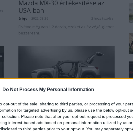
Mazda MX-30 értékesítése az
USA-ban
ás
Eriqo
-
2022-08-26
2 hozzászólás
Elvétve még van 1-2 darab, ezeket az év végéig lehet
beszerezni.
 -
Do Not Process My Personal Information
Elektromos autó
n
Megkezdődött a Mazda MX-30
to opt-out of the sale, sharing to third parties, or processing of your per
gyártása
formation for targeted advertising by us, please use the below opt-out s
Gulyas Zsolt
-
2020-05-21
r selection. Please note that after your opt-out request is processed y
0
eing interest-based ads based on personal information utilized by us or
ás
A Mazda kedden megkezdte az első tisztán
disclosed to third parties prior to your opt-out. You may separately opt-
elektromos autójuk, az MX-30 gyártását a
y