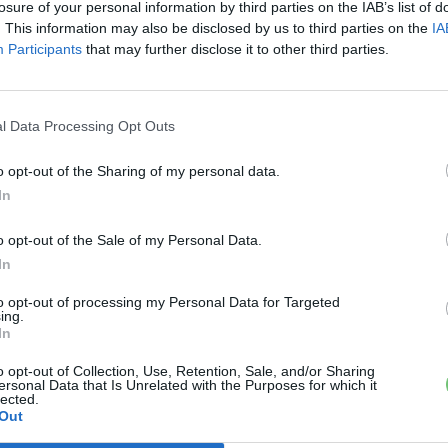
losure of your personal information by third parties on the IAB’s list of
Hirosimában található üzemében, Japánban.
. This information may also be disclosed by us to third parties on the
IA
Participants
that may further disclose it to other third parties.
l Data Processing Opt Outs
o opt-out of the Sharing of my personal data.
In
Elektromos autó
X-
Magyarországon is rendelhető
o opt-out of the Sale of my Personal Data.
 a
In
az első tisztán elektromos
Mazda, az MX-30
to opt-out of processing my Personal Data for Targeted
ing.
e-cars.hu
-
2019-10-24
ás
2 hozzászólás
In
A Mazda a Tokiói Autószalonon mutatta be első
tisztán elektromos modelljét, az MX-30-at.
o opt-out of Collection, Use, Retention, Sale, and/or Sharing
ersonal Data that Is Unrelated with the Purposes for which it
lected.
Out