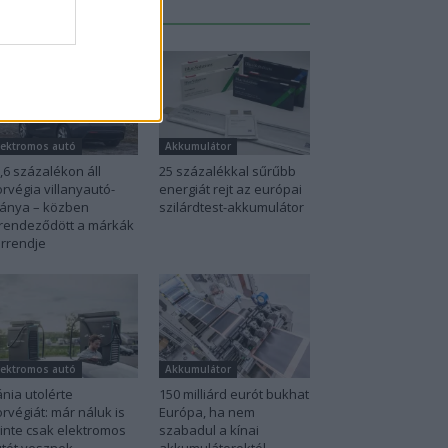
Legutolsó cikkek
lektromos autó
Akkumulátor
,6 százalékon áll
25 százalékkal sűrűbb
rvégia villanyautó-
energiát rejt az európai
ánya – közben
szilárdtest-akkumulátor
rendeződött a márkák
rrendje
lektromos autó
Akkumulátor
nia utolérte
150 milliárd eurót bukhat
rvégiát: már náluk is
Európa, ha nem
inte csak elektromos
szabadul a kínai
tót vesznek...
akkumulátoroktól