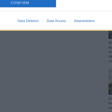
CONFIRM
Data Deletion
Data Access
Adatvédelem
E
97
No
ar
át
so
E
Dá
No
sz
au