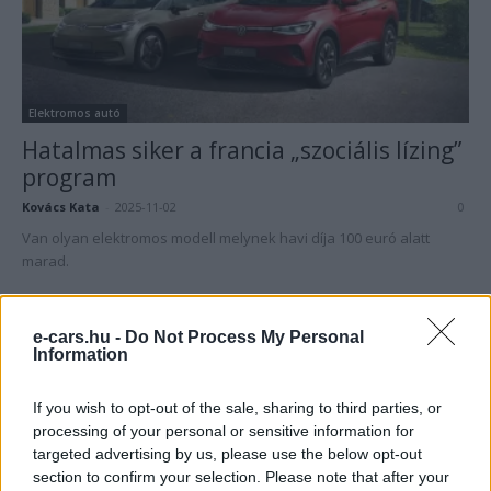
Elektromos autó
Hatalmas siker a francia „szociális lízing”
program
Kovács Kata
-
2025-11-02
0
Van olyan elektromos modell melynek havi díja 100 euró alatt
marad.
e-cars.hu -
Do Not Process My Personal
Information
If you wish to opt-out of the sale, sharing to third parties, or
processing of your personal or sensitive information for
targeted advertising by us, please use the below opt-out
section to confirm your selection. Please note that after your