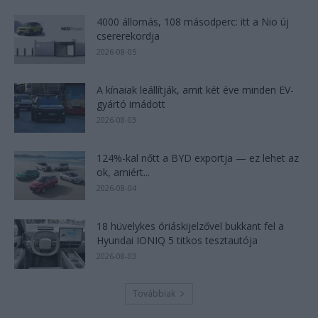
4000 állomás, 108 másodperc: itt a Nio új
csererekordja
2026-08-05
A kínaiak leállítják, amit két éve minden EV-
gyártó imádott
2026-08-03
124%-kal nőtt a BYD exportja — ez lehet az
ok, amiért...
2026-08-04
18 hüvelykes óriáskijelzővel bukkant fel a
Hyundai IONIQ 5 titkos tesztautója
2026-08-03
Továbbiak