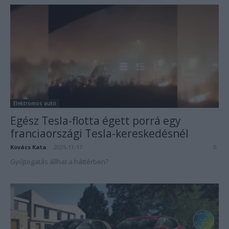
Elektromos autó
Egész Tesla-flotta égett porrá egy
franciaországi Tesla-kereskedésnél
Kovács Kata
-
2025-11-17
0
Gyújtogatás állhat a háttérben?