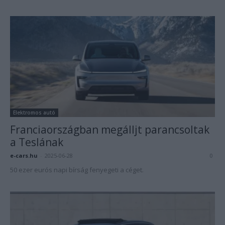
Elektromos autó
Franciaországban megálljt parancsoltak
a Teslának
e-cars.hu
-
2025-06-28
0
50 ezer eurós napi bírság fenyegeti a céget.