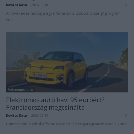
Kovács Kata
-
2026-02-18
0
A növekedés motorja egyértelműen a „szociális lízing” program
volt.
Elektromos autó
Elektromos autó havi 95 euróért?
Franciaország megcsinálta
Kovács Kata
-
2026-01-19
0
Hamarosan lezárul a francia szociális lízingprogram második köre.