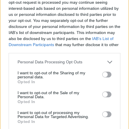
opt-out request is processed you may continue seeing
Elektromos autó
interest-based ads based on personal information utilized by
us or personal information disclosed to third parties prior to
Franciaországban már működik az e-
your opt-out. You may separately opt-out of the further
autók menet közbeni töltése az
disclosure of your personal information by third parties on the
autópályán
IAB’s list of downstream participants. This information may
also be disclosed by us to third parties on the
IAB’s List of
Kovács Kata
-
2025-10-26
0
Downstream Participants
that may further disclose it to other
A rendszer 200 kW folyamatos, valamint 300 kW
third parties.
csúcsteljesítmény leadására képes.
Personal Data Processing Opt Outs
I want to opt-out of the Sharing of my
personal data.
Opted In
I want to opt-out of the Sale of my
Personal Data.
Opted In
I want to opt-out of processing my
Personal Data for Targeted Advertising.
Opted In
Elektromos autó