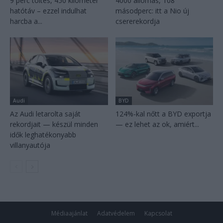
9 perc töltés, 450 kilométer
4000 állomás, 108
hatótáv – ezzel indulhat
másodperc: itt a Nio új
harcba a...
csererekordja
Audi
BYD
Az Audi letarolta saját
124%-kal nőtt a BYD exportja
rekordjait — készül minden
— ez lehet az ok, amiért...
idők leghatékonyabb
villanyautója
Médiaajánlat
Adatvédelem
Kapcsolat