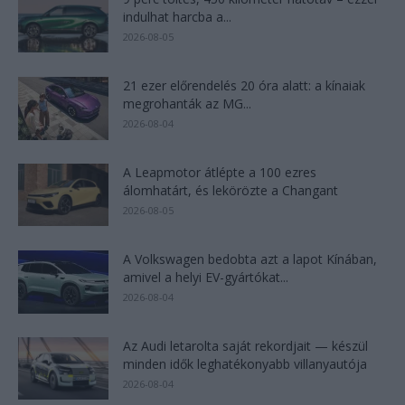
indulhat harcba a...
2026-08-05
21 ezer előrendelés 20 óra alatt: a kínaiak
megrohanták az MG...
2026-08-04
A Leapmotor átlépte a 100 ezres
álomhatárt, és lekörözte a Changant
2026-08-05
A Volkswagen bedobta azt a lapot Kínában,
amivel a helyi EV-gyártókat...
2026-08-04
Az Audi letarolta saját rekordjait — készül
minden idők leghatékonyabb villanyautója
2026-08-04