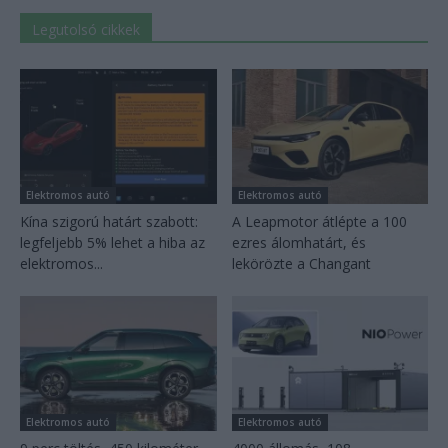
Legutolsó cikkek
Elektromos autó
Elektromos autó
Kína szigorú határt szabott:
A Leapmotor átlépte a 100
legfeljebb 5% lehet a hiba az
ezres álomhatárt, és
elektromos...
lekörözte a Changant
Elektromos autó
Elektromos autó