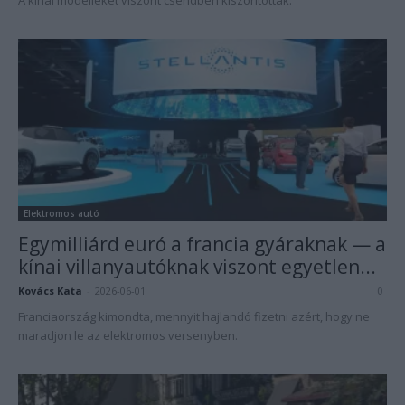
A kínai modelleket viszont csendben kiszorították.
Elektromos autó
Egymilliárd euró a francia gyáraknak — a
kínai villanyautóknak viszont egyetlen...
Kovács Kata
-
2026-06-01
0
Franciaország kimondta, mennyit hajlandó fizetni azért, hogy ne
maradjon le az elektromos versenyben.