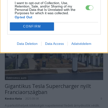
Franciaország és Spanyolország kiáll az
I want to opt-out of Collection, Use,
Retention, Sale, and/or Sharing of my
elektromos jövő mellett
Personal Data that Is Unrelated with the
Purposes for which it was collected.
Kovács Kata
-
2025-10-23
0
Opted Out
A két ország nemet mond a 2035-ös tilalom enyhítésére.
CONFIRM
Data Deletion
Data Access
Adatvédelem
Elektromos autó
Gigantikus Tesla Supercharger nyílt
Franciaországban
Kovács Kata
-
2025-08-08
0
A parkolóhelyek többségét napelemmel fedett árnyékolók védik.