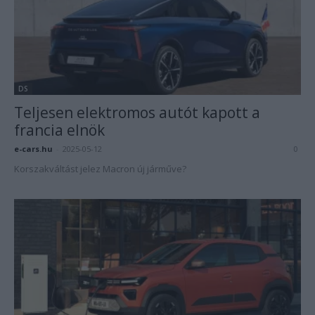
DS
Teljesen elektromos autót kapott a
francia elnök
e-cars.hu
-
2025-05-12
0
Korszakváltást jelez Macron új járműve?