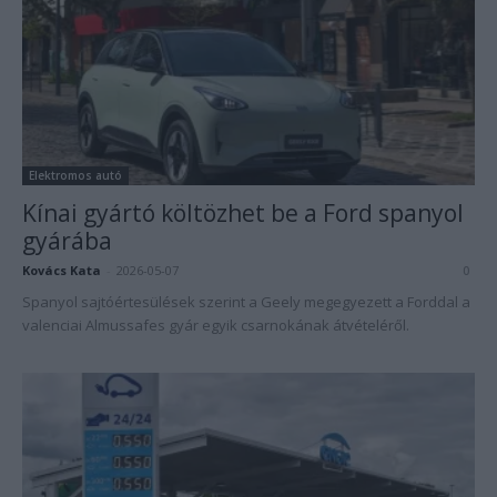
Elektromos autó
Kínai gyártó költözhet be a Ford spanyol
gyárába
Kovács Kata
-
2026-05-07
0
Spanyol sajtóértesülések szerint a Geely megegyezett a Forddal a
valenciai Almussafes gyár egyik csarnokának átvételéről.