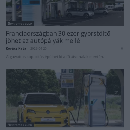
Elektromos autó
Franciaországban 30 ezer gyorstöltő
jöhet az autópályák mellé
Kovács Kata
-
2026-04-20
0
Gigawattos kapacitás épülhet ki a fő útvonalak mentén.
Elektromos autó