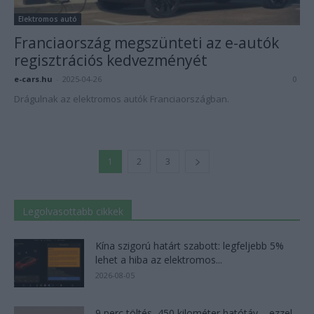
Elektromos autó
Franciaország megszünteti az e-autók
regisztrációs kedvezményét
e-cars.hu
-
2025-04-26
0
Drágulnak az elektromos autók Franciaországban.
1
2
3
Legolvasottabb cikkek
Kína szigorú határt szabott: legfeljebb 5%
lehet a hiba az elektromos...
2026-08-05
9 perc töltés, 450 kilométer hatótáv – ezzel