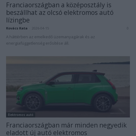
Franciaországban a középosztály is
beszállhat az olcsó elektromos autó
lízingbe
Kovács Kata
-
2026-04-15
0
A háttérben az emelkedő üzemanyagárak és az
energiafüggetlenség erősítése áll.
Elektromos autó
Franciaországban már minden negyedik
eladott új autó elektromos