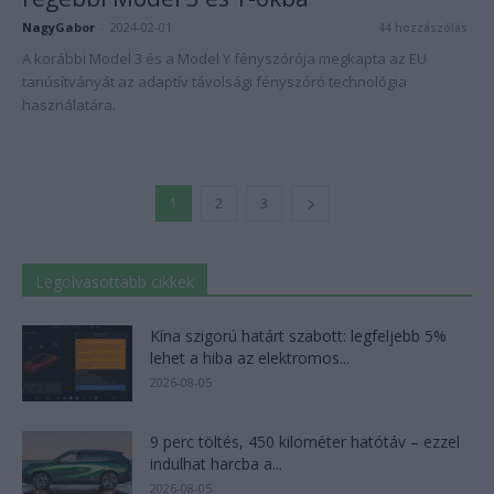
NagyGabor
-
2024-02-01
44 hozzászólás
A korábbi Model 3 és a Model Y fényszórója megkapta az EU
tanúsítványát az adaptív távolsági fényszóró technológia
használatára.
1
2
3
Legolvasottabb cikkek
Kína szigorú határt szabott: legfeljebb 5%
lehet a hiba az elektromos...
2026-08-05
9 perc töltés, 450 kilométer hatótáv – ezzel
indulhat harcba a...
2026-08-05