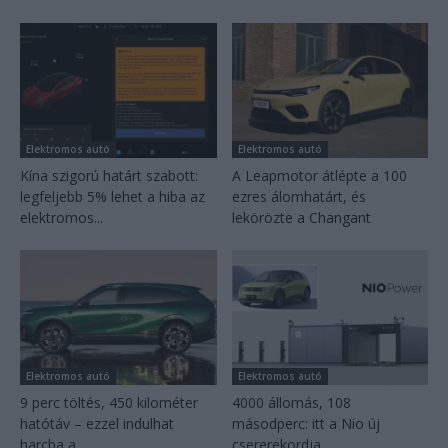
Elektromos autó
Elektromos autó
Kína szigorú határt szabott:
A Leapmotor átlépte a 100
legfeljebb 5% lehet a hiba az
ezres álomhatárt, és
elektromos...
lekörözte a Changant
Elektromos autó
Elektromos autó
9 perc töltés, 450 kilométer
4000 állomás, 108
hatótáv – ezzel indulhat
másodperc: itt a Nio új
harcba a...
csererekordja