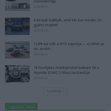
csererekordja
2026-08-05
A kínaiak leállítják, amit két éve minden EV-
gyártó imádott
2026-08-03
124%-kal nőtt a BYD exportja — ez lehet az
ok, amiért...
2026-08-04
18 hüvelykes óriáskijelzővel bukkant fel a
Hyundai IONIQ 5 titkos tesztautója
2026-08-03
Továbbiak
Legutolsó cikkek