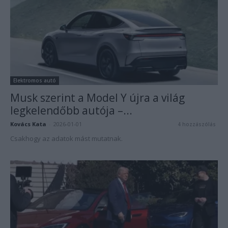
Elektromos autó
Musk szerint a Model Y újra a világ
legkelendőbb autója –...
Kovács Kata
-
2026-01-01
4 hozzászólás
Csakhogy az adatok mást mutatnak.