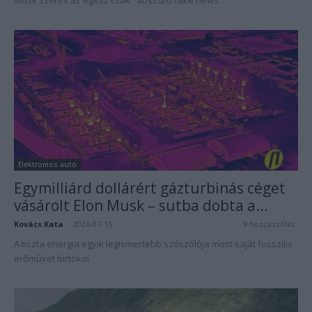
Musk szerint az egész csak "abszurd fake news".
Elektromos autó
Egymilliárd dollárért gázturbinás céget
vásárolt Elon Musk – sutba dobta a...
Kovács Kata
-
2026-07-15
9 hozzászólás
A tiszta energia egyik legismertebb szószólója most saját fosszilis
erőművet birtokol.