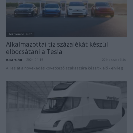
Elektromos autó
Alkalmazottai tíz százalékát készül
elbocsátani a Tesla
e-cars.hu
-
2024-04-15
22 hozzászólás
A Teslát a növekedés következő szakaszára készítik elő - elvileg.