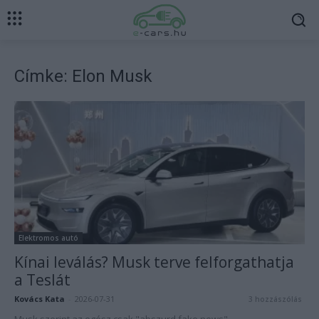
Címke: Elon Musk
Elektromos autó
Kínai leválás? Musk terve felforgathatja
a Teslát
Kovács Kata
-
2026-07-31
3 hozzászólás