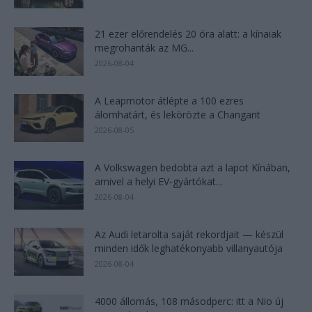
21 ezer előrendelés 20 óra alatt: a kínaiak
megrohanták az MG...
2026-08-04
A Leapmotor átlépte a 100 ezres
álomhatárt, és lekörözte a Changant
2026-08-05
A Volkswagen bedobta azt a lapot Kínában,
amivel a helyi EV-gyártókat...
2026-08-04
Az Audi letarolta saját rekordjait — készül
minden idők leghatékonyabb villanyautója
2026-08-04
4000 állomás, 108 másodperc: itt a Nio új