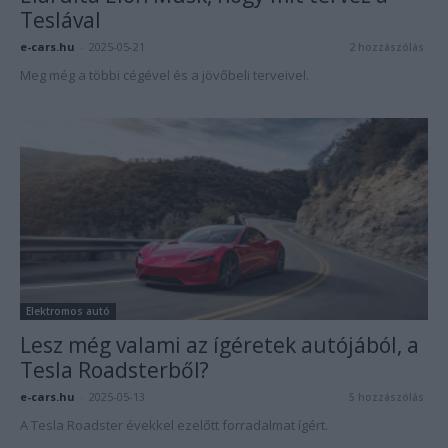
Teslával
e-cars.hu
-
2025-05-21
2 hozzászólás
Meg még a többi cégével és a jövőbeli terveivel.
Elektromos autó
Lesz még valami az ígéretek autójából, a
Tesla Roadsterből?
e-cars.hu
-
2025-05-13
5 hozzászólás
A Tesla Roadster évekkel ezelőtt forradalmat ígért.