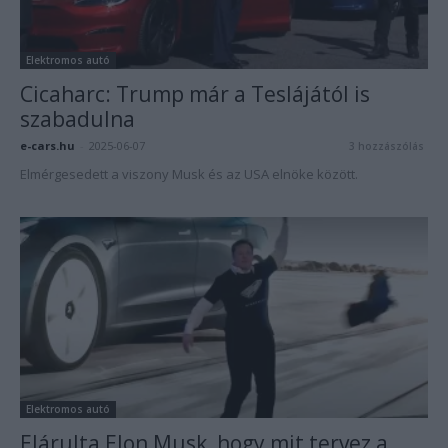
Elektromos autó
Cicaharc: Trump már a Teslájától is
szabadulna
e-cars.hu
-
2025-06-07
3 hozzászólás
Elmérgesedett a viszony Musk és az USA elnöke között.
Elektromos autó
Elárulta Elon Musk, hogy mit tervez a