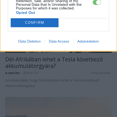
Retention, Sale, and/or Sharing of my
Personal Data that Is Unrelated with the
Purposes for which it was collected.
Opted Out
CONFIRM
Data Deletion
Data Access
Adatvédelem
Akkumulátor
Dél-Afrikában lehet a Tesla következő
akkumulátorgyára?
e-cars.hu
-
2025-01-02
9 hozzászólás
Azt pletykálják, hogy Dél-Afrikában lehet a Tesla következő
akkumulátorgyára.