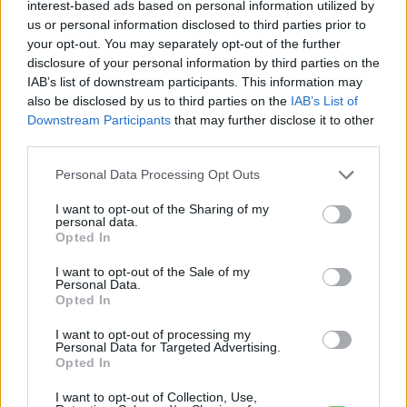
támogatását Elon Musk iránt
interest-based ads based on personal information utilized by
us or personal information disclosed to third parties prior to
e-cars.hu
-
2025-03-13
2 hozzászólás
your opt-out. You may separately opt-out of the further
„Wow! Ez gyönyörű!” – mondta Trump.
disclosure of your personal information by third parties on the
IAB’s list of downstream participants. This information may
also be disclosed by us to third parties on the
IAB’s List of
Downstream Participants
that may further disclose it to other
third parties.
Personal Data Processing Opt Outs
I want to opt-out of the Sharing of my
personal data.
Opted In
Elektromos autó
I want to opt-out of the Sale of my
Personal Data.
Eladod, vagy eladnád a Teslád Musk
Opted In
botrányai miatt?
I want to opt-out of processing my
e-cars.hu
-
2025-03-04
32 hozzászólás
Personal Data for Targeted Advertising.
Opted In
Egyre több tulajdonos döntött úgy, hogy megválik a Teslájától.
I want to opt-out of Collection, Use,