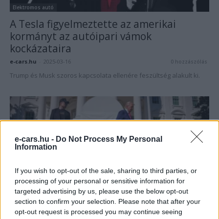
Elektromos autó
A Tesla figyelmeztette az amerikai
kormányt az autóipari vámok
kockázataira
e-cars.hu
-
2025-03-16
0 hozzászólás
Trump és Musk szoros kapcsolata ellenére feszültség alakult ki.
e-cars.hu -
Do Not Process My Personal
Information
If you wish to opt-out of the sale, sharing to third parties, or
processing of your personal or sensitive information for
targeted advertising by us, please use the below opt-out
Elektromos autó
section to confirm your selection. Please note that after your
Trump Tesla-vásárlással fejezte ki
opt-out request is processed you may continue seeing