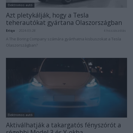
Elektromos autó
Azt pletykálják, hogy a Tesla
teherautókat gyártana Olaszországban
Eriqo
-
2024-03-28
4 hozzászólás
A The Boring Company számára gyárthatna kisbuszokat a Tesla
Olaszországban?
Elektromos autó
Aktiválhatják a takargatós fényszórót a
régebbi Model 3 és Y-okba