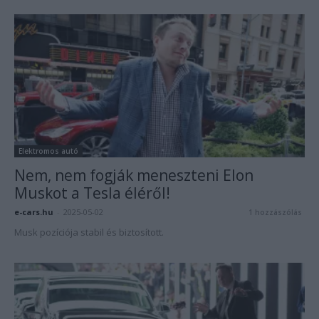
Elektromos autó
Nem, nem fogják meneszteni Elon
Muskot a Tesla éléről!
e-cars.hu
-
2025-05-02
1 hozzászólás
Musk pozíciója stabil és biztosított.