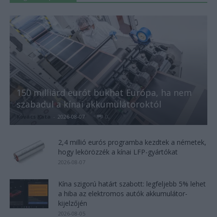
150 milliárd eurót bukhat Európa, ha nem
szabadul a kínai akkumulátoroktól
Kovács Kata
-
2026-08-07
0
2,4 millió eurós programba kezdtek a németek,
hogy lekörözzék a kínai LFP-gyártókat
2026-08-07
Kína szigorú határt szabott: legfeljebb 5% lehet
a hiba az elektromos autók akkumulátor-
kijelzőjén
2026-08-05