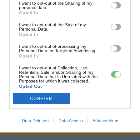
németek, hogy lekörözzék a kínai LFP-
I want to opt-out of the Sharing of my
personal data.
gyártókat
Akkumulátor
Opted In
I want to opt-out of the Sale of my
Kína szigorú határt szabott: legfeljebb
Personal Data.
5% lehet a hiba az elektromos autók
Opted In
Elektromos
akkumulátor-kijelzőjén
autó
I want to opt-out of processing my
Personal Data for Targeted Advertising.
Opted In
I want to opt-out of Collection, Use,
Retention, Sale, and/or Sharing of my
Personal Data that Is Unrelated with the
Purposes for which it was collected.
Opted Out
CONFIRM
Data Deletion
Data Access
Adatvédelem