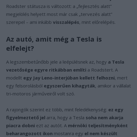
Roadster státusza is változott: a „fejlesztés alatt”
megjelölés helyett most már csak „tervezés alatt”
szerepel – ami inkább
visszalépés
, mint előrelépés.
Az autó, amit még a Tesla is
elfelejt?
A legszembetűnőbb jele a leépülésnek az, hogy
a Tesla
vezetősége egyre ritkábban említi
a Roadstert. A
modellt
egy Jay Leno-interjúban kellett felhozni
, mert
egy felsorolásból
egyszerűen kihagyták
, amikor a vállalat
tri-motoros járműveiről volt szó.
A rajongók szerint ez több, mint feledékenység:
ez egy
figyelmeztető jel
arra, hogy a Tesla
soha nem akarja
piacra dobni
ezt az autót. A
mérnöki teljesítményként
beharangozott ikon
mostanra egy
el nem készült