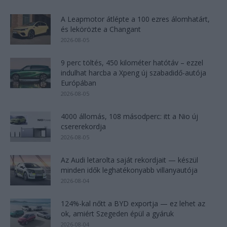
A Leapmotor átlépte a 100 ezres álomhatárt,
és lekörözte a Changant
2026-08-05
9 perc töltés, 450 kilométer hatótáv – ezzel
indulhat harcba a Xpeng új szabadidő-autója
Európában
2026-08-05
4000 állomás, 108 másodperc: itt a Nio új
csererekordja
2026-08-05
Az Audi letarolta saját rekordjait — készül
minden idők leghatékonyabb villanyautója
2026-08-04
124%-kal nőtt a BYD exportja — ez lehet az
ok, amiért Szegeden épül a gyáruk
2026-08-04