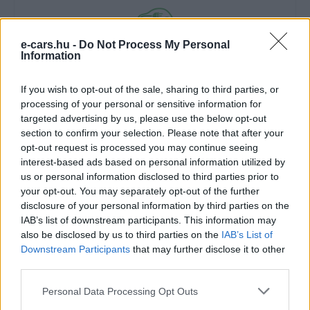
e-cars.hu -
Do Not Process My Personal
Information
e-cars.hu
If you wish to opt-out of the sale, sharing to third parties, or
Elektromosan közlekedsz, vagy a váltáson töprengsz?
processing of your personal or sensitive information for
Érdekelnek a legfrissebb hírek az e-autók világából, vagy
targeted advertising by us, please use the below opt-out
foglalkoztatnak a legújabb fejlesztések az elektromosság és a
section to confirm your selection. Please note that after your
fenntarthatóság területén? Akkor jó helyen jársz!
opt-out request is processed you may continue seeing
interest-based ads based on personal information utilized by
us or personal information disclosed to third parties prior to
your opt-out. You may separately opt-out of the further
KAPCSOLÓDÓ CIKKEK
TÖBB A SZERZŐTŐL
disclosure of your personal information by third parties on the
IAB’s list of downstream participants. This information may
150 milliárd eurót bukhat Európa, ha
also be disclosed by us to third parties on the
IAB’s List of
nem szabadul a kínai akkumulátoroktól
Downstream Participants
that may further disclose it to other
third parties.
Akkumulátor
Personal Data Processing Opt Outs
2,4 millió eurós programba kezdtek a