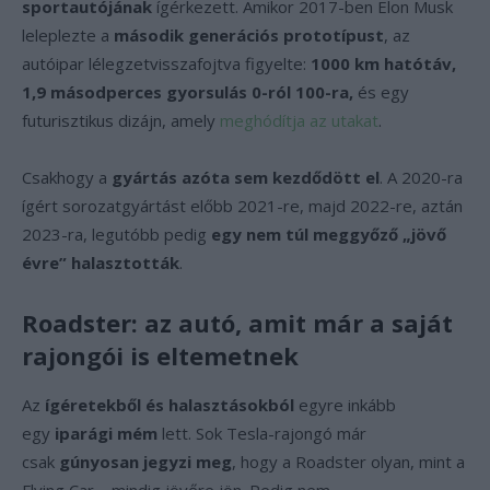
sportautójának
ígérkezett. Amikor 2017-ben Elon Musk
leleplezte a
második generációs prototípust
, az
autóipar lélegzetvisszafojtva figyelte:
1000 km hatótáv,
1,9 másodperces gyorsulás 0-ról 100-ra,
és egy
futurisztikus dizájn, amely
meghódítja az utakat
.
Csakhogy a
gyártás azóta sem kezdődött el
. A 2020-ra
ígért sorozatgyártást előbb 2021-re, majd 2022-re, aztán
2023-ra, legutóbb pedig
egy nem túl meggyőző „jövő
évre” halasztották
.
Roadster: az autó, amit már a saját
rajongói is eltemetnek
Az
ígéretekből és halasztásokból
egyre inkább
egy
iparági mém
lett. Sok Tesla-rajongó már
csak
gúnyosan jegyzi meg
, hogy a Roadster olyan, mint a