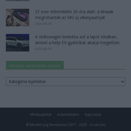
21 ezer előrendelés 20 óra alatt: a kínaiak
megrohanták az MG új villanyautóját
2026-08-04
A Volkswagen bedobta azt a lapot Kínában,
amivel a helyi EV-gyártókat akarja megelőzni
2026-08-04
Keresés autómárka szerint
Keresés
autómárka
szerint
Médiaajánlat
Adatvédelem
Kapcsolat
© Minden jog fenntartva! 2017 - 2025 - e-cars.hu