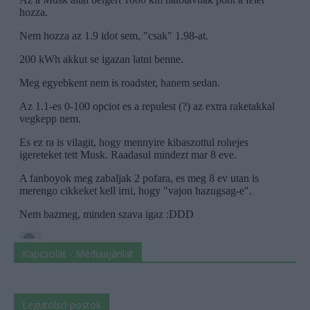
Kapcsolat - Médiaajánlat
Legutolsó postok