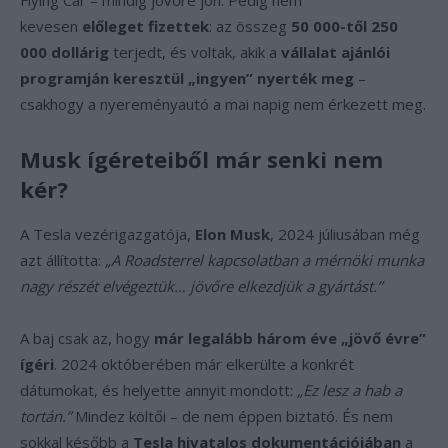
Flying Car – mindig jövőre jön. Pedig nem
kevesen
előleget fizettek
: az összeg
50 000-től 250
000 dollárig
terjedt, és voltak, akik a
vállalat ajánlói
programján keresztül „ingyen” nyerték meg
–
csakhogy a nyereményautó a mai napig nem érkezett meg.
Musk ígéreteiből már senki nem
kér?
A Tesla vezérigazgatója,
Elon Musk
, 2024 júliusában még
azt állította:
„A Roadsterrel kapcsolatban a mérnöki munka
nagy részét elvégeztük… jövőre elkezdjük a gyártást.”
A baj csak az, hogy
már legalább három éve „jövő évre”
ígéri
. 2024 októberében már elkerülte a konkrét
dátumokat, és helyette annyit mondott:
„Ez lesz a hab a
tortán.”
Mindez költői – de nem éppen biztató. És nem
sokkal később a
Tesla hivatalos dokumentációjában
a