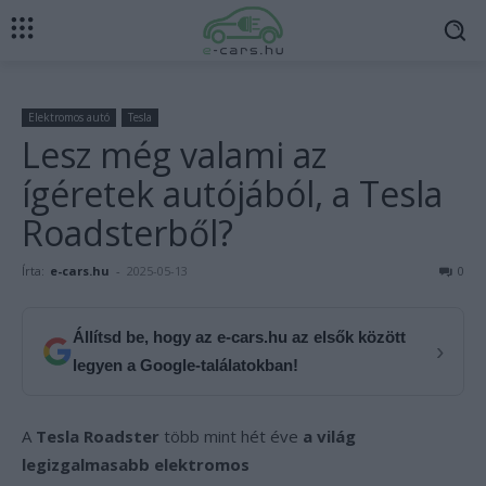
Elektromos autó
Tesla
Lesz még valami az
ígéretek autójából, a Tesla
Roadsterből?
Írta:
e-cars.hu
-
2025-05-13
0
Állítsd be, hogy az e-cars.hu az elsők között
›
legyen a Google-találatokban!
A
Tesla Roadster
több mint hét éve
a világ
legizgalmasabb elektromos