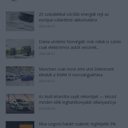
25 százalékkal sűrűbb energiát rejt az
európai szilárdtest-akkumulátor
2026-08-07
Dánia utolérte Norvégiát: már náluk is szinte
csak elektromos autót vesznek...
2026-08-07
München csak most érte utol Debrecent:
elindult a BMW i3 sorozatgyártása
2026-08-07
Az Audi letarolta saját rekordjait — készül
minden idők leghatékonyabb villanyautója
2026-08-04
Kína szigorú határt szabott: legfeljebb 5%