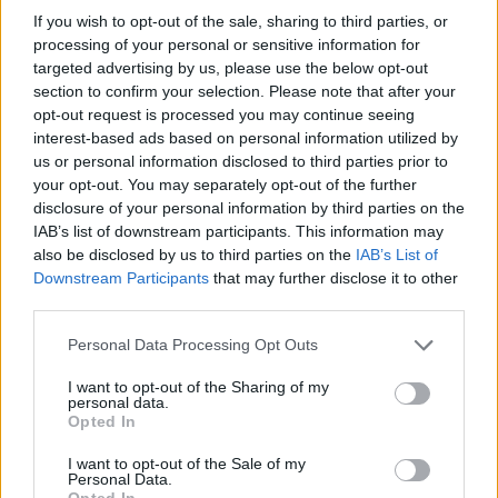
If you wish to opt-out of the sale, sharing to third parties, or
Elektromos autó
processing of your personal or sensitive information for
Több elektromos autót adtak el
targeted advertising by us, please use the below opt-out
Európában, mint dízelt
section to confirm your selection. Please note that after your
opt-out request is processed you may continue seeing
Eriqo
-
2021-09-28
5 hozzászólás
interest-based ads based on personal information utilized by
Augusztusban igencsak visszaesett a kereslet a dízelüzemű
us or personal information disclosed to third parties prior to
autókra.
your opt-out. You may separately opt-out of the further
disclosure of your personal information by third parties on the
IAB’s list of downstream participants. This information may
also be disclosed by us to third parties on the
IAB’s List of
Downstream Participants
that may further disclose it to other
third parties.
Personal Data Processing Opt Outs
I want to opt-out of the Sharing of my
personal data.
Opted In
Elektromos autó
I want to opt-out of the Sale of my
A Volkswagennél is eljött a belsőégésű
Personal Data.
Opted In