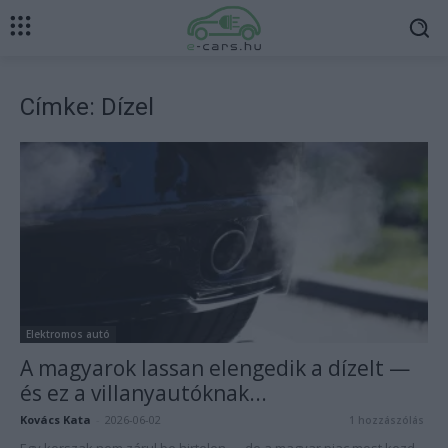
Címke: Dízel
Elektromos autó
A magyarok lassan elengedik a dízelt —
és ez a villanyautóknak...
Kovács Kata
-
2026-06-02
1 hozzászólás