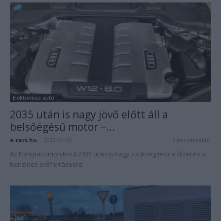
Elektromos autó
2035 után is nagy jövő előtt áll a
belsőégésű motor –...
e-cars.hu
-
2022-04-05
2 hozzászólás
Az Európai Union kívül 2035 után is nagy szükség lesz a dízel és a
benzines erőforrásokra.