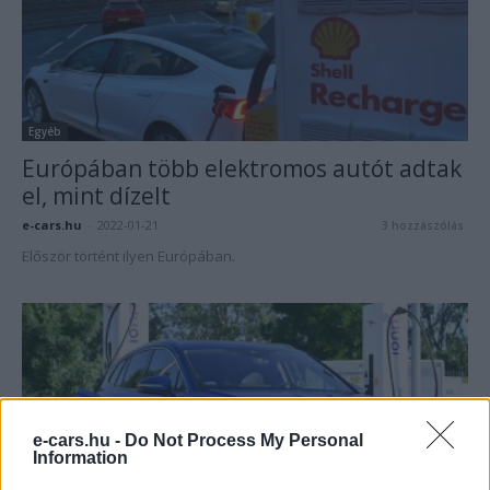
Egyéb
Európában több elektromos autót adtak
el, mint dízelt
e-cars.hu
-
2022-01-21
3 hozzászólás
Először történt ilyen Európában.
e-cars.hu -
Do Not Process My Personal
Information