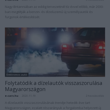
Nagy-Britanniában az eddig tervezettnél tíz évvel előbb, már 2030-
ban megtiltják a benzin- és dízelüzemű új személyautók és
furgonok értékesítését.
Elektromos autó
Folytatódik a dízelautók visszaszorulása
Magyarországon
e-cars.hu
-
2020-11-19
2 hozzászólás
A dízelautók visszaszorulásának trendje hetedik éve tart
Magyarországon, ezalatt részarányuk a forgalomba helyezett új