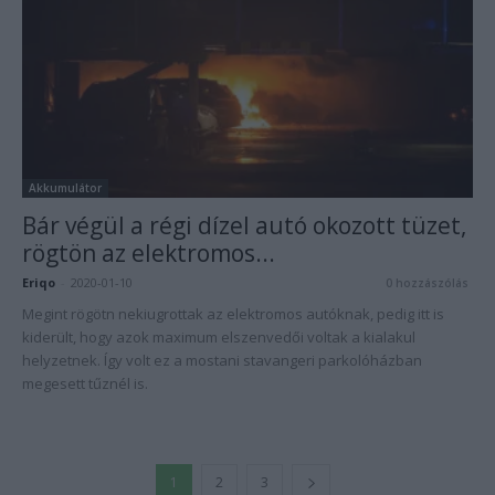
Akkumulátor
Bár végül a régi dízel autó okozott tüzet,
rögtön az elektromos...
Eriqo
-
2020-01-10
0 hozzászólás
Megint rögötn nekiugrottak az elektromos autóknak, pedig itt is
kiderült, hogy azok maximum elszenvedői voltak a kialakul
helyzetnek. Így volt ez a mostani stavangeri parkolóházban
megesett tűznél is.
1
2
3