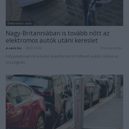
Elektromos autó
Nagy-Britanniában is tovább nőtt az
elektromos autók utáni kereslet
e-cars.hu
-
2023-10-06
0 hozzászólás
Folyamatosan nő a külső áramforrásról tölthető autók száma az
országban.