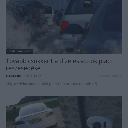
Elektromos autó
Tovább csökkent a dízeles autók piaci
részesedése
e-cars.hu
-
2023-10-23
1 hozzászólás
Míg az elektromos autók piaci részaránya tovább nő.