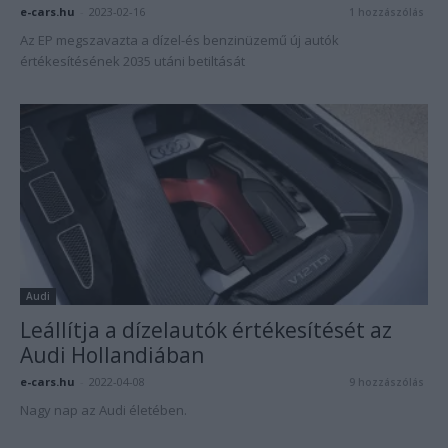
e-cars.hu
-
2023-02-16
1 hozzászólás
Az EP megszavazta a dízel-és benzinüzemű új autók
értékesítésének 2035 utáni betiltását
Audi
Leállítja a dízelautók értékesítését az
Audi Hollandiában
e-cars.hu
-
2022-04-08
9 hozzászólás
Nagy nap az Audi életében.