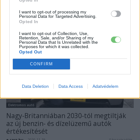
motorok vége
Eriqo
-
2021-03-22
1 hozzászólás
I want to opt-out of processing my
Personal Data for Targeted Advertising.
Az Audi után a Volkswagen sem fejleszti tovább a jelenlegi
Opted In
belsőégésű motorokat, a hátralevő pár évet már ezek is
kiszolgálják.
I want to opt-out of Collection, Use,
Retention, Sale, and/or Sharing of my
Personal Data that Is Unrelated with the
Purposes for which it was collected.
Opted Out
CONFIRM
Data Deletion
Data Access
Adatvédelem
Elektromos autó
Nagy-Britanniában 2030-tól megtiltják
az új benzin- és dízelüzemű autók
értékesítését
e-cars.hu
-
2020-11-19
0 hozzászólás