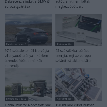
Debrecent: elindult a BMW i3
autót, amit nem láttak —
sorozatgyártása
megkezdődött a...
Elektromos autó
Akkumulátor
97,6 százalékon áll Norvégia
25 százalékkal sűrűbb
villanyautó-aránya – közben
energiát rejt az európai
átrendeződött a márkák
szilárdtest-akkumulátor
sorrendje
Elektromos autó
Akkumulátor
Dánia utolérte Norvégiát: már
150 milliárd eurót bukhat