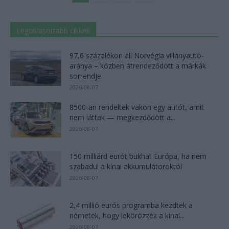
Legolvasottabb cikkek
97,6 százalékon áll Norvégia villanyautó-
aránya – közben átrendeződött a márkák
sorrendje
2026-08-07
8500-an rendeltek vakon egy autót, amit
nem láttak — megkezdődött a...
2026-08-07
150 milliárd eurót bukhat Európa, ha nem
szabadul a kínai akkumulátoroktól
2026-08-07
2,4 millió eurós programba kezdtek a
németek, hogy lekörözzék a kínai...
2026-08-07