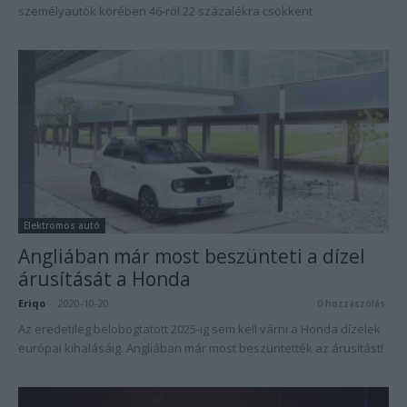
személyautók körében 46-ról 22 százalékra csökkent
Elektromos autó
Angliában már most beszünteti a dízel
árusítását a Honda
Eriqo
-
2020-10-20
0 hozzászólás
Az eredetileg belobogtatott 2025-ig sem kell várni a Honda dízelek
európai kihalásáig. Angliában már most beszüntették az árusítást!