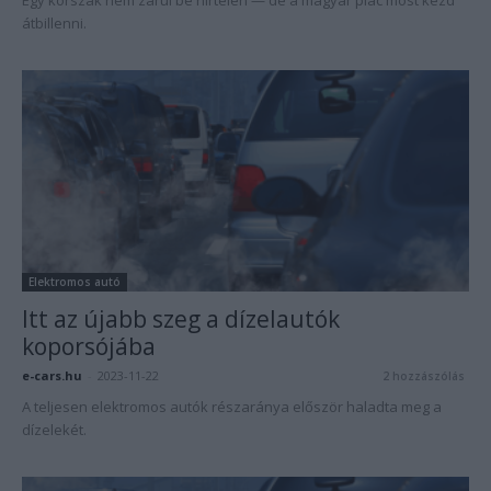
Egy korszak nem zárul be hirtelen — de a magyar piac most kezd
átbillenni.
Elektromos autó
Itt az újabb szeg a dízelautók
koporsójába
e-cars.hu
-
2023-11-22
2 hozzászólás
A teljesen elektromos autók részaránya először haladta meg a
dízelekét.