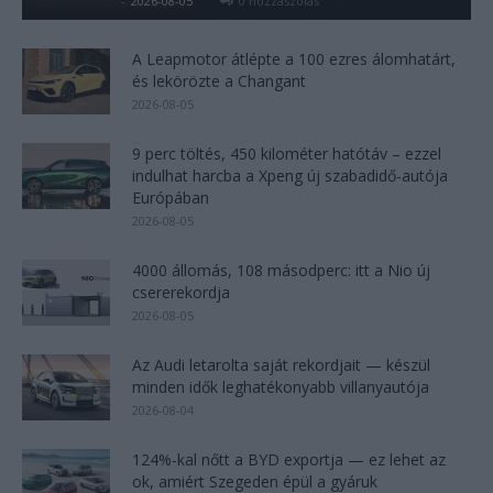
Kovács Kata
-
2026-08-05
0 hozzászólás
A Leapmotor átlépte a 100 ezres álomhatárt,
és lekörözte a Changant
2026-08-05
9 perc töltés, 450 kilométer hatótáv – ezzel
indulhat harcba a Xpeng új szabadidő-autója
Európában
2026-08-05
4000 állomás, 108 másodperc: itt a Nio új
csererekordja
2026-08-05
Az Audi letarolta saját rekordjait — készül
minden idők leghatékonyabb villanyautója
2026-08-04
124%-kal nőtt a BYD exportja — ez lehet az
ok, amiért Szegeden épül a gyáruk