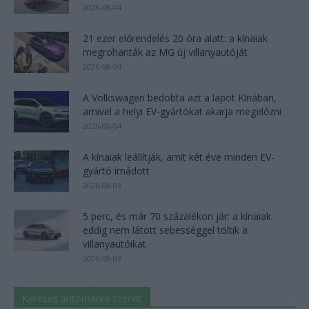
2026-08-04
21 ezer előrendelés 20 óra alatt: a kínaiak
megrohanták az MG új villanyautóját
2026-08-04
A Volkswagen bedobta azt a lapot Kínában,
amivel a helyi EV-gyártókat akarja megelőzni
2026-08-04
A kínaiak leállítják, amit két éve minden EV-
gyártó imádott
2026-08-03
5 perc, és már 70 százalékon jár: a kínaiak
eddig nem látott sebességgel töltik a
villanyautóikat
2026-08-03
Keresés autómárka szerint