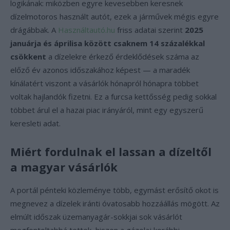
logikának: miközben egyre kevesebben keresnek
dízelmotoros használt autót, ezek a járművek mégis egyre
drágábbak. A
Használtautó.hu
friss adatai szerint
2025
januárja és áprilisa között csaknem 14 százalékkal
csökkent
a dízelekre érkező érdeklődések száma az
előző év azonos időszakához képest — a maradék
kínálatért viszont a vásárlók hónapról hónapra többet
voltak hajlandók fizetni. Ez a furcsa kettősség pedig sokkal
többet árul el a hazai piac irányáról, mint egy egyszerű
keresleti adat.
Miért fordulnak el lassan a dízeltől
a magyar vásárlók
A portál pénteki közleménye több, egymást erősítő okot is
megnevez a dízelek iránti óvatosabb hozzáállás mögött. Az
elmúlt időszak üzemanyagár-sokkjai sok vásárlót