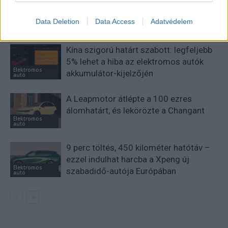
Data Deletion
Data Access
Adatvédelem
KAPCSOLÓDÓ CIKKEK
TÖBB A SZERZŐTŐL
Kína szigorú határt szabott: legfeljebb
5% lehet a hiba az elektromos autók
Elektromos
akkumulátor-kijelzőjén
autó
A Leapmotor átlépte a 100 ezres
álomhatárt, és lekörözte a Changant
Elektromos
autó
9 perc töltés, 450 kilométer hatótáv –
ezzel indulhat harcba a Xpeng új
Elektromos
szabadidő-autója Európában
autó