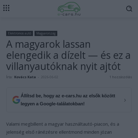
Elektromos autó
Magyarország
A magyarok lassan
elengedik a dízelt — és ez a
villanyautóknak nyit ajtót
Írta:
Kovács Kata
-
2026-06-02
1 hozzászólás
Állítsd be, hogy az e-cars.hu az elsők között
›
legyen a Google-találatokban!
Valami megbillent a magyar használtautó-piacon, és a
jelenség első ránézésre ellentmond minden józan