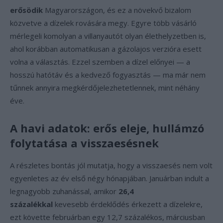
erősödik
Magyarországon, és ez a növekvő bizalom
közvetve a dízelek rovására megy. Egyre több vásárló
mérlegeli komolyan a villanyautót olyan élethelyzetben is,
ahol korábban automatikusan a gázolajos verzióra esett
volna a választás. Ezzel szemben a dízel előnyei — a
hosszú hatótáv és a kedvező fogyasztás — ma már nem
tűnnek annyira megkérdőjelezhetetlennek, mint néhány
éve.
A havi adatok: erős eleje, hullámzó
folytatása a visszaesésnek
A részletes bontás jól mutatja, hogy a visszaesés nem volt
egyenletes az év első négy hónapjában. Januárban indult a
legnagyobb zuhanással, amikor
26,4
százalékkal
kevesebb érdeklődés érkezett a dízelekre,
ezt követte februárban egy 12,7 százalékos, márciusban