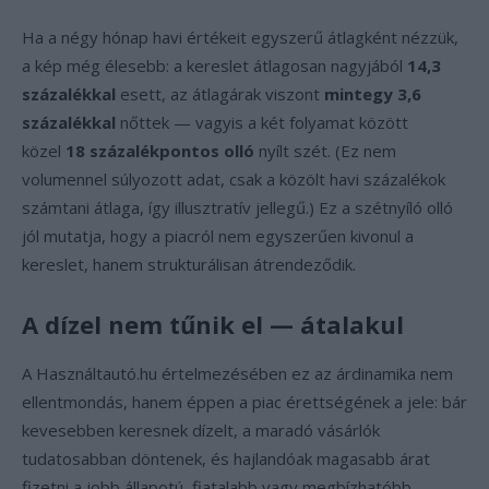
Ha a négy hónap havi értékeit egyszerű átlagként nézzük,
a kép még élesebb: a kereslet átlagosan nagyjából
14,3
százalékkal
esett, az átlagárak viszont
mintegy 3,6
százalékkal
nőttek — vagyis a két folyamat között
közel
18 százalékpontos olló
nyílt szét. (Ez nem
volumennel súlyozott adat, csak a közölt havi százalékok
számtani átlaga, így illusztratív jellegű.) Ez a szétnyíló olló
jól mutatja, hogy a piacról nem egyszerűen kivonul a
kereslet, hanem strukturálisan átrendeződik.
A dízel nem tűnik el — átalakul
A Használtautó.hu értelmezésében ez az árdinamika nem
ellentmondás, hanem éppen a piac érettségének a jele: bár
kevesebben keresnek dízelt, a maradó vásárlók
tudatosabban döntenek, és hajlandóak magasabb árat
fizetni a jobb állapotú, fiatalabb vagy megbízhatóbb