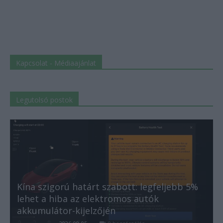
Kapcsolat - Médiaajánlat
Legutolsó postok
Kína szigorú határt szabott: legfeljebb 5%
lehet a hiba az elektromos autók
akkumulátor-kijelzőjén