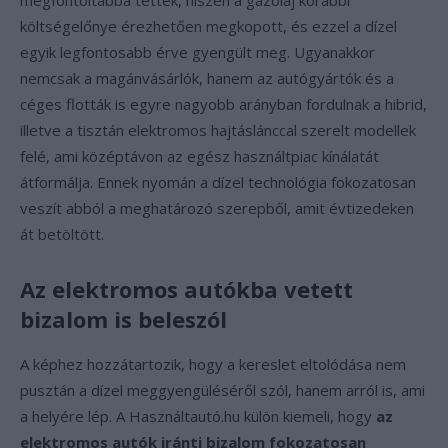
megfontoltabbá tettek, hiszen a gázolaj korábbi
költségelőnye érezhetően megkopott, és ezzel a dízel
egyik legfontosabb érve gyengült meg. Ugyanakkor
nemcsak a magánvásárlók, hanem az autógyártók és a
céges flották is egyre nagyobb arányban fordulnak a hibrid,
illetve a tisztán elektromos hajtáslánccal szerelt modellek
felé, ami középtávon az egész használtpiac kínálatát
átformálja. Ennek nyomán a dízel technológia fokozatosan
veszít abból a meghatározó szerepből, amit évtizedeken
át betöltött.
Az elektromos autókba vetett
bizalom is beleszól
A képhez hozzátartozik, hogy a kereslet eltolódása nem
pusztán a dízel meggyengüléséről szól, hanem arról is, ami
a helyére lép. A Használtautó.hu külön kiemeli, hogy
az
elektromos autók iránti bizalom fokozatosan