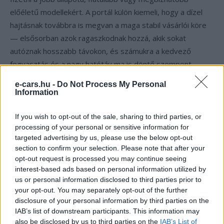
előéletű modellekért. A portál külön kiemeli, hogy a dízel
hajtásnak továbbra is megvan a maga stabil vásárlói köre
— elsősorban azok ragaszkodnak hozzá, akik sokat
autóznak hosszabb távokon, és számukra a kedvező
fogyasztás és a nagy hatótáv ma is döntő szempont.
Vagyis a dízel használt autók piaca nem omlik össze, sokkal
e-cars.hu -
Do Not Process My Personal
inkább leszűkül és minőségi irányba tolódik: a mennyiségi
Information
kereslet apad, a minőség iránti igény viszont töretlen
marad. Ez a fajta átalakulás pedig pontosan az a köztes
If you wish to opt-out of the sale, sharing to third parties, or
processing of your personal or sensitive information for
állapot, amelyen át a hazai piac fokozatosan közelebb
targeted advertising by us, please use the below opt-out
sodródik az elektromos jövőhöz.
section to confirm your selection. Please note that after your
opt-out request is processed you may continue seeing
interest-based ads based on personal information utilized by
Kövesd az e-cars.hu-t a Facebookon is, további
us or personal information disclosed to third parties prior to
›
tartalmakért!
your opt-out. You may separately opt-out of the further
disclosure of your personal information by third parties on the
IAB’s list of downstream participants. This information may
also be disclosed by us to third parties on the
IAB’s List of