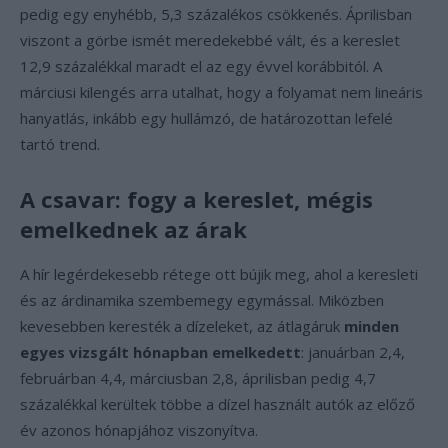
pedig egy enyhébb, 5,3 százalékos csökkenés. Áprilisban
viszont a görbe ismét meredekebbé vált, és a kereslet
12,9 százalékkal maradt el az egy évvel korábbitól. A
márciusi kilengés arra utalhat, hogy a folyamat nem lineáris
hanyatlás, inkább egy hullámzó, de határozottan lefelé
tartó trend.
A csavar: fogy a kereslet, mégis
emelkednek az árak
A hír legérdekesebb rétege ott bújik meg, ahol a keresleti
és az árdinamika szembemegy egymással. Miközben
kevesebben keresték a dízeleket, az átlagáruk
minden
egyes vizsgált hónapban emelkedett
: januárban 2,4,
februárban 4,4, márciusban 2,8, áprilisban pedig 4,7
százalékkal kerültek többe a dízel használt autók az előző
év azonos hónapjához viszonyítva.