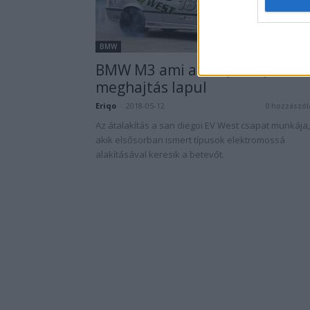
BMW
BMW M3 ami alatt (most) Tesla
meghajtás lapul
Eriqo
-
2018-05-12
0 hozzászól
Az átalakítás a san diegoi EV West csapat munkája,
akik elsősorban ismert típusok elektromossá
alakításával keresik a betevőt.