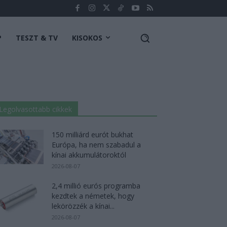
P
TESZT & TV
KISOKOS
Legolvasottabb cikkek
150 milliárd eurót bukhat
Európa, ha nem szabadul a
kínai akkumulátoroktól
2026-08-07
2,4 millió eurós programba
kezdtek a németek, hogy
lekörözzék a kínai...
2026-08-07