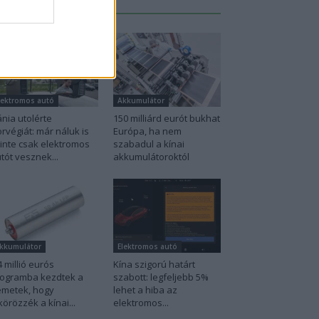
Legutolsó cikkek
lektromos autó
Akkumulátor
nia utolérte
150 milliárd eurót bukhat
rvégiát: már náluk is
Európa, ha nem
inte csak elektromos
szabadul a kínai
tót vesznek...
akkumulátoroktól
kkumulátor
Elektromos autó
4 millió eurós
Kína szigorú határt
ogramba kezdtek a
szabott: legfeljebb 5%
metek, hogy
lehet a hiba az
körözzék a kínai...
elektromos...