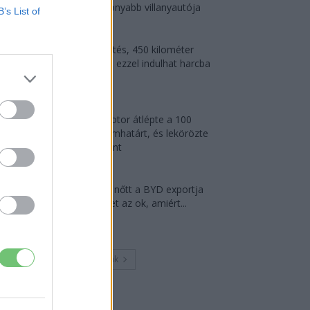
leghatékonyabb villanyautója
B’s List of
2026-08-04
9 perc töltés, 450 kilométer
hatótáv – ezzel indulhat harcba
a...
2026-08-05
A Leapmotor átlépte a 100
ezres álomhatárt, és lekörözte
a Changant
2026-08-05
124%-kal nőtt a BYD exportja
— ez lehet az ok, amiért...
2026-08-04
Továbbiak