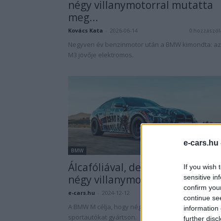
négy villanymotorral mutatta
meg...
Kovács Kata
-
2026-06-14
0 hozzászól
Negyven év benzinmotor után a BMW kimondta: az
M3 jövője elektromos.
e-cars.hu
BMW
Álcafóliával, de megmutatták a
If you wish 
négy villanymotoros BMW M3-a
sensitive in
confirm you
e-cars.hu
-
2024-12-12
1 hozzászól
continue se
A BMW M célja, hogy négymotoros elektromos
information 
sportautókat gyártson.
further disc