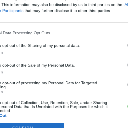
. This information may also be disclosed by us to third parties on the
IA
Participants
that may further disclose it to other third parties.
l Data Processing Opt Outs
o opt-out of the Sharing of my personal data.
In
BMW
A Tesla Model 3 legyőzte a BMW
o opt-out of the Sale of my Personal Data.
M3-at
In
e-cars.hu
-
2019-05-13
ás
4 hozzászólás
to opt-out of processing my Personal Data for Targeted
Egyáltalán nem ért meglepetésként minket, hogy a
ing.
Tesla Model 3 szinte mindenhol elverte a BMW M3-at.
In
o opt-out of Collection, Use, Retention, Sale, and/or Sharing
ersonal Data that Is Unrelated with the Purposes for which it
lected.
Out