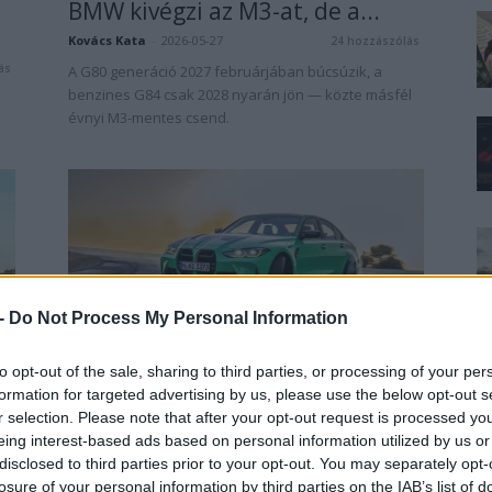
BMW kivégzi az M3-at, de a...
Kovács Kata
-
2026-05-27
24 hozzászólás
ás
A G80 generáció 2027 februárjában búcsúzik, a
benzines G84 csak 2028 nyarán jön — közte másfél
évnyi M3-mentes csend.
 -
Do Not Process My Personal Information
BMW
Négy villanymotorral érkezik a
to opt-out of the sale, sharing to third parties, or processing of your per
t
tisztán elektromos BMW M3
formation for targeted advertising by us, please use the below opt-out s
r selection. Please note that after your opt-out request is processed y
Eriqo
-
2023-09-14
ás
10 hozzászólás
eing interest-based ads based on personal information utilized by us or
Állítólag brutális teljesítményre készülhet aki az
disclosed to third parties prior to your opt-out. You may separately opt-
elektromos BMW M3 mellett dönt.
losure of your personal information by third parties on the IAB’s list of