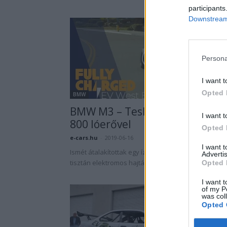
participants
Downstream 
Persona
I want t
Opted 
BMW
BMW M3 – Tesla motorokkal és
I want t
800 lóerővel
Opted 
e-cars.hu
-
2019-06-16
2 hozzászól
I want 
Ismét átalakítottak egy ízig-vérig belsőégésű autót
Advertis
tisztán elektromos hajtásúra.
Opted 
I want t
of my P
was col
Opted 