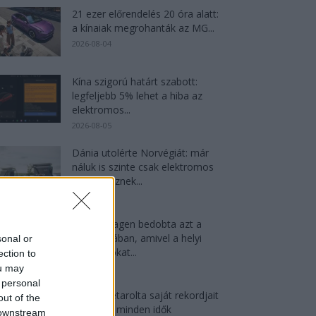
21 ezer előrendelés 20 óra alatt:
a kínaiak megrohanták az MG...
2026-08-04
Kína szigorú határt szabott:
legfeljebb 5% lehet a hiba az
elektromos...
2026-08-05
Dánia utolérte Norvégiát: már
náluk is szinte csak elektromos
autót vesznek...
2026-08-07
A Volkswagen bedobta azt a
lapot Kínában, amivel a helyi
sonal or
EV-gyártókat...
ection to
2026-08-04
ou may
 personal
Az Audi letarolta saját rekordjait
out of the
— készül minden idők
 downstream