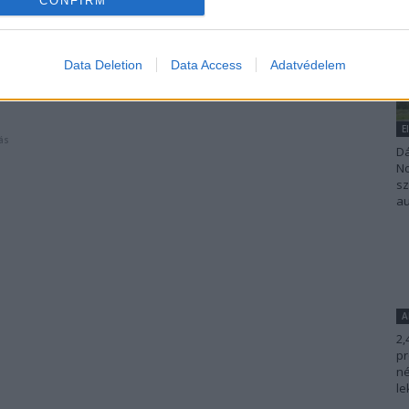
CONFIRM
Data Deletion
Data Access
Adatvédelem
E
ás
Dá
No
sz
au
A
2,
pr
né
le