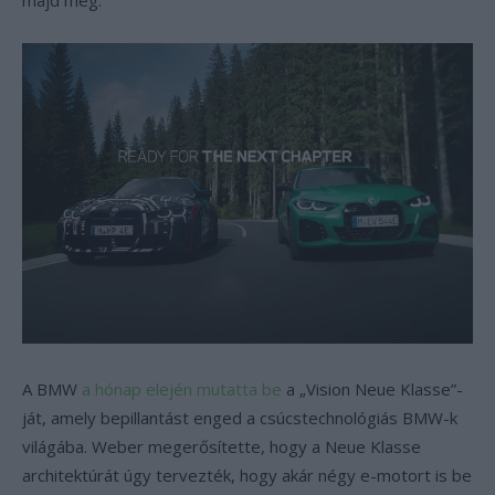
majd meg.
A BMW
a hónap elején mutatta be
a „Vision Neue Klasse”-
ját, amely bepillantást enged a csúcstechnológiás BMW-k
világába. Weber megerősítette, hogy a Neue Klasse
architektúrát úgy tervezték, hogy akár négy e-motort is be