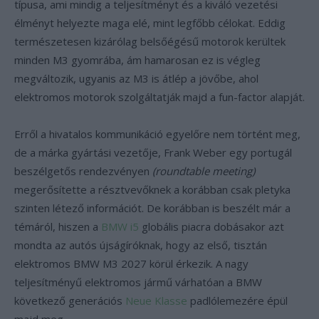
típusa, ami mindig a teljesítményt és a kiváló vezetési
élményt helyezte maga elé, mint legfőbb célokat. Eddig
természetesen kizárólag belsőégésű motorok kerültek
minden M3 gyomrába, ám hamarosan ez is végleg
megváltozik, ugyanis az M3 is átlép a jövőbe, ahol
elektromos motorok szolgáltatják majd a fun-factor alapját.
Erről a hivatalos kommunikáció egyelőre nem történt meg,
de a márka gyártási vezetője, Frank Weber egy portugál
beszélgetős rendezvényen
(roundtable meeting)
megerősítette a résztvevőknek a korábban csak pletyka
szinten létező információt. De korábban is beszélt már a
témáról, hiszen a
BMW i5
globális piacra dobásakor azt
mondta az autós újságíróknak, hogy az első, tisztán
elektromos BMW M3 2027 körül érkezik. A nagy
teljesítményű elektromos jármű várhatóan a BMW
következő generációs
Neue Klasse
padlólemezére épül