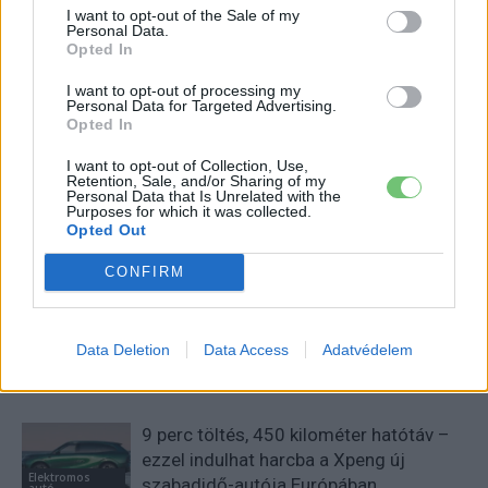
Eriqo
I want to opt-out of the Sale of my
Personal Data.
Főállásban Informatikus kocka, de lelkében elkötelezett gamer,
Opted In
kütyü és immár e-autó rajongó!
I want to opt-out of processing my
Personal Data for Targeted Advertising.
Opted In
I want to opt-out of Collection, Use,
KAPCSOLÓDÓ CIKKEK
TÖBB A SZERZŐTŐL
Retention, Sale, and/or Sharing of my
Personal Data that Is Unrelated with the
Purposes for which it was collected.
Kína szigorú határt szabott: legfeljebb
Opted Out
5% lehet a hiba az elektromos autók
Elektromos
CONFIRM
akkumulátor-kijelzőjén
autó
A Leapmotor átlépte a 100 ezres
Data Deletion
Data Access
Adatvédelem
álomhatárt, és lekörözte a Changant
Elektromos
autó
9 perc töltés, 450 kilométer hatótáv –
ezzel indulhat harcba a Xpeng új
Elektromos
szabadidő-autója Európában
autó