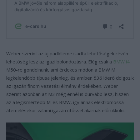
Weber szerint az új padlólemez-adta lehetőségek révén
lehetőség lesz az igazi bolondozásra. Elég csak a
BMW i4
M50-re gondolnunk, ami érdekes módon a BMW M
legkelendőbb típusa jelenleg, és amiben 536 lóerő dolgozik
az igazán finom vezetési élmény érdekében. Weber
szerint azonban az M3 még ennél is durvább lesz, hiszen
az a legismertebb M-es BMW, így annak elektromossá
átemelésekor valami igazán ütőssel akarnak előrukkolni.