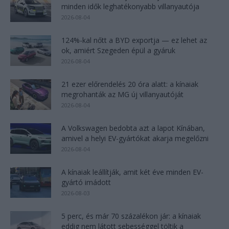
minden idők leghatékonyabb villanyautója
2026-08-04
124%-kal nőtt a BYD exportja — ez lehet az
ok, amiért Szegeden épül a gyáruk
2026-08-04
21 ezer előrendelés 20 óra alatt: a kínaiak
megrohanták az MG új villanyautóját
2026-08-04
A Volkswagen bedobta azt a lapot Kínában,
amivel a helyi EV-gyártókat akarja megelőzni
2026-08-04
A kínaiak leállítják, amit két éve minden EV-
gyártó imádott
2026-08-03
5 perc, és már 70 százalékon jár: a kínaiak
eddig nem látott sebességgel töltik a