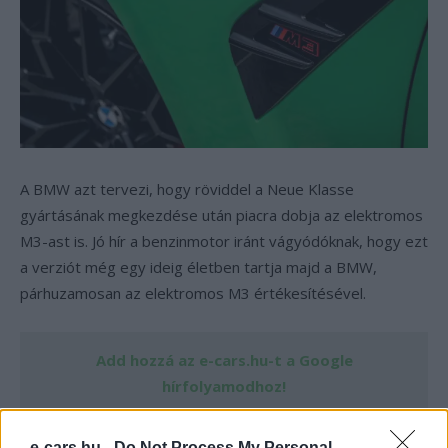
A BMW azt tervezi, hogy röviddel a Neue Klasse
gyártásának megkezdése után piacra dobja az elektromos
M3-ast is. Jó hír a benzinmotor iránt vágyódóknak, hogy ezt
a verziót még egy ideig életben tartja majd a BMW,
párhuzamosan az elektromos M3 értékesítésével.
Add hozzá az e-cars.hu-t a Google
hírfolyamodhoz!
e-cars.hu -
Do Not Process My Personal