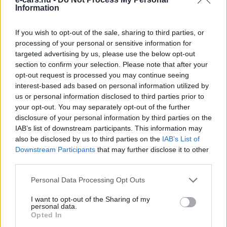
Information
Kövesd az e-cars.hu-t a Facebookon is, további
›
tartalmakért!
If you wish to opt-out of the sale, sharing to third parties, or
processing of your personal or sensitive information for
targeted advertising by us, please use the below opt-out
CÍMKÉK
BMW
BMW M3
e-mobilitás
Elektromobilitás
section to confirm your selection. Please note that after your
Elektromos autó
Gyártás
opt-out request is processed you may continue seeing
interest-based ads based on personal information utilized by
us or personal information disclosed to third parties prior to
your opt-out. You may separately opt-out of the further
disclosure of your personal information by third parties on the
IAB’s list of downstream participants. This information may
also be disclosed by us to third parties on the
IAB’s List of
Downstream Participants
that may further disclose it to other
third parties.
Personal Data Processing Opt Outs
I want to opt-out of the Sharing of my
personal data.
Opted In