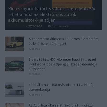
Kína szigorú határt szabott: legfeljebb 5%
lehet a hiba az elektromos autók
akkumulátor-kijelzőjén
Kovács Kata
-
2026-08-05
0 hozzászólás
A Leapmotor átlépte a 100 ezres álomhatárt,
és lekörözte a Changant
2026-08-05
9 perc töltés, 450 kilométer hatótáv – ezzel
indulhat harcba a Xpeng új szabadidő-autója
Európában
2026-08-05
4000 állomás, 108 másodperc: itt a Nio új
csererekordja
2026-08-05
Az Audi letarolta saját rekordjait — készül