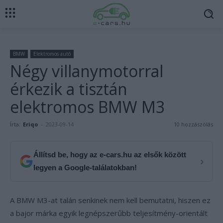
BMW
Elektromos autó
Négy villanymotorral
érkezik a tisztán
elektromos BMW M3
Írta:
Eriqo
-
2023-09-14
10 hozzászólás
Állítsd be, hogy az e-cars.hu az elsők között
›
legyen a Google-találatokban!
A BMW M3-at talán senkinek nem kell bemutatni, hiszen ez
a bajor márka egyik legnépszerűbb teljesítmény-orientált