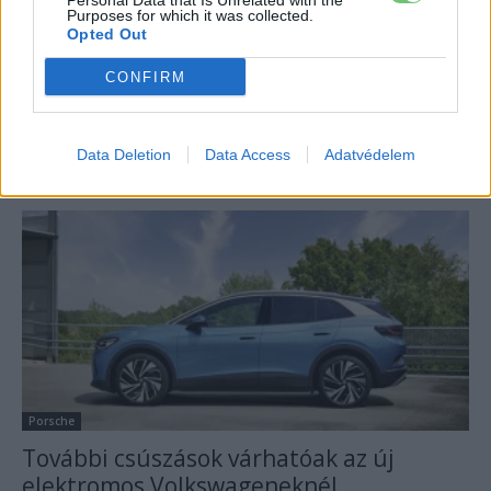
Personal Data that Is Unrelated with the
Purposes for which it was collected.
Opted Out
Porsche
CONFIRM
Kétezer fős létszámleépítést jelentett be
a Porsche
Data Deletion
Data Access
Adatvédelem
e-cars.hu
-
2025-02-16
2 hozzászólás
Porsche
További csúszások várhatóak az új
elektromos Volkswageneknél