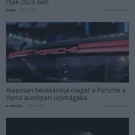
csak 2023-ban
Eriqo
-
2017-12-27
0 hozzászólás
Porsche
Alaposan bevásárolja magát a Porsche a
Varta autóipari üzletágába
e-cars.hu
-
2024-10-10
0 hozzászólás