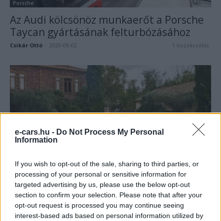
Porsche
Az Audi kölcsönöz munkaerőt a Porsche
Taycan gyártásának felturbózásához
Csikár Ottó
-
2020-09-02
1 hozzászólás
e-cars.hu -
Do Not Process My Personal
Information
Porsche
If you wish to opt-out of the sale, sharing to third parties, or
Érkezik a GTS és Sport Turismo verzió a
processing of your personal or sensitive information for
targeted advertising by us, please use the below opt-out
Porsche Taycanból
section to confirm your selection. Please note that after your
e-cars.hu
-
2021-05-25
0 hozzászólás
opt-out request is processed you may continue seeing
interest-based ads based on personal information utilized by