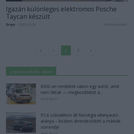
Igazán különleges elektromos Posche
Taycan készült
Eriqo
-
2022-05-24
0 hozzászólás
1
2
3
Legolvasottabb cikkek
8500-an rendeltek vakon egy autót, amit
nem láttak — megkezdődött a...
2026-08-07
97,6 százalékon áll Norvégia villanyautó-
aránya – közben átrendeződött a márkák
sorrendje
2026-08-07