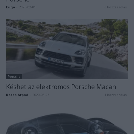
Eriqo
-
2025-02-01
0 hozzászólás
Porsche
Késhet az elektromos Porsche Macan
Rozsa Arpad
-
2020-03-23
1 hozzászólás