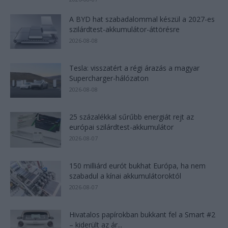
A BYD hat szabadalommal készül a 2027-es
szilárdtest-akkumulátor-áttörésre
2026-08-08
Tesla: visszatért a régi árazás a magyar
Supercharger-hálózaton
2026-08-08
25 százalékkal sűrűbb energiát rejt az
európai szilárdtest-akkumulátor
2026-08-07
150 milliárd eurót bukhat Európa, ha nem
szabadul a kínai akkumulátoroktól
2026-08-07
Hivatalos papírokban bukkant fel a Smart #2
– kiderült az ár...