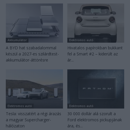
Akkumulátor
Elektromos autó
A BYD hat szabadalommal
Hivatalos papírokban bukkant
készül a 2027-es szilárdtest-
fel a Smart #2 – kiderült az
akkumulátor-áttörésre
ár...
Elektromos autó
Elektromos autó
Tesla: visszatért a régi árazás
30 000 dollár alá szorult a
a magyar Supercharger-
Ford elektromos pickupjának
hálózaton
ára, és...