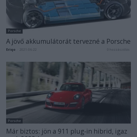
Porsche
A jövő akkumulátorát tervezné a Porsche
Eriqo
-
2021-06-22
0 hozzászólás
Porsche
Már biztos: jön a 911 plug-in hibrid, igaz