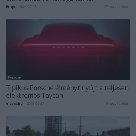
Eriqo
-
2024-07-18
27 hozzászólás
Porsche
Tipikus Porsche élményt nyújt a teljesen
elektromos Taycan
e-cars.hu
-
2018-06-17
0 hozzászólás