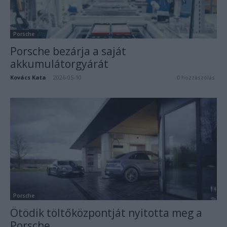
Porsche
Porsche bezárja a saját
akkumulátorgyárát
Kovács Kata
-
2026-05-10
0 hozzászólás
Porsche
Ötödik töltőközpontját nyitotta meg a
Porsche