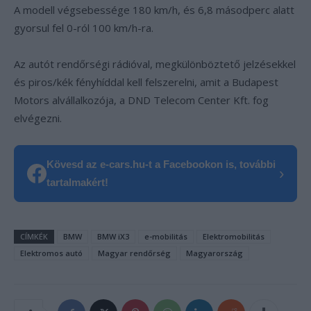
A modell végsebessége 180 km/h, és 6,8 másodperc alatt
gyorsul fel 0-ról 100 km/h-ra.
Az autót rendőrségi rádióval, megkülönböztető jelzésekkel
és piros/kék fényhíddal kell felszerelni, amit a Budapest
Motors alvállalkozója, a DND Telecom Center Kft. fog
elvégezni.
Kövesd az e-cars.hu-t a Facebookon is, további
›
tartalmakért!
CÍMKÉK
BMW
BMW iX3
e-mobilitás
Elektromobilitás
Elektromos autó
Magyar rendőrség
Magyarország