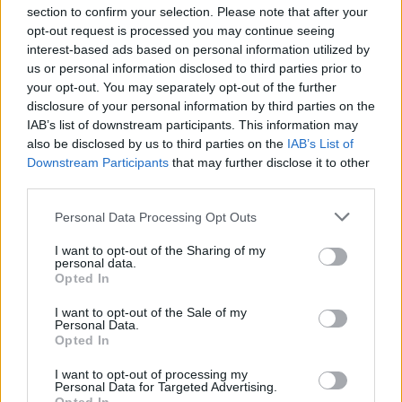
section to confirm your selection. Please note that after your
A BYD hat szabadalommal készül a
opt-out request is processed you may continue seeing
2027-es szilárdtest-akkumulátor-
interest-based ads based on personal information utilized by
áttörésre
Akkumulátor
us or personal information disclosed to third parties prior to
your opt-out. You may separately opt-out of the further
Hivatalos papírokban bukkant fel a
disclosure of your personal information by third parties on the
Smart #2 – kiderült az ár és a
IAB’s list of downstream participants. This information may
Elektromos
also be disclosed by us to third parties on the
végsebesség is
IAB’s List of
autó
Downstream Participants
that may further disclose it to other
third parties.
Tesla: visszatért a régi árazás a magyar
Supercharger-hálózaton
Personal Data Processing Opt Outs
Elektromos
autó
I want to opt-out of the Sharing of my
personal data.
Opted In
I want to opt-out of the Sale of my
Personal Data.
Opted In
I want to opt-out of processing my
Personal Data for Targeted Advertising.