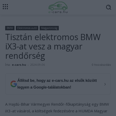
BMW
Elektromos autó
Magyarország
Tisztán elektromos BMW
iX3-at vesz a magyar
rendőrség
Írta:
e-cars.hu
-
2024-09-06
0 hozzászólás
Állítsd be, hogy az e-cars.hu az elsők között
›
legyen a Google-találatokban!
A Hajdú-Bihar Vármegyei Rendőr-főkapitányság egy BMW
iX3-at vásárol, a költségek fedezésére a HUMDA Magyar