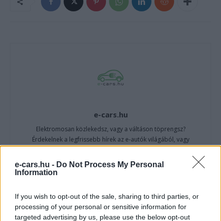
e-cars.hu
Elektromosan közlekedsz, vagy a váltáson töprengsz?
Érdekelnek a legfrissebb hírek az e-autók világából, vagy
foglalkoztatnak a legújabb fejlesztések az elektromosság és a
fenntarthatóság területén? Akkor jó helyen jársz!
e-cars.hu -
Do Not Process My Personal
Information
If you wish to opt-out of the sale, sharing to third parties, or
KAPCSOLÓDÓ CIKKEK
TÖBB A SZERZŐTŐL
processing of your personal or sensitive information for
targeted advertising by us, please use the below opt-out