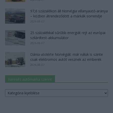
97,6 százalékon áll Norvégia villanyautó-aránya
– közben átrendeződött a márkák sorrendje
2026-08-07
25 százalékkal sűrűbb energiát rejt az európai
szilárdtest-akkumulátor
2026-08-07
Dánia utolérte Norvégiát: már náluk is szinte
csak elektromos autót vesznek az emberek
2026-08-07
Keresés autómárka szerint
Keresés
autómárka
szerint