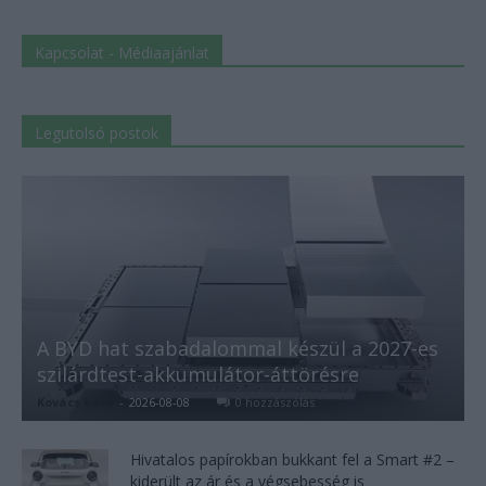
Kapcsolat - Médiaajánlat
Legutolsó postok
A BYD hat szabadalommal készül a 2027-es
szilárdtest-akkumulátor-áttörésre
Kovács Kata
-
2026-08-08
0 hozzászólás
Hivatalos papírokban bukkant fel a Smart #2 –
kiderült az ár és a végsebesség is