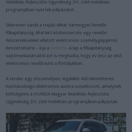
Mobilitás-fejlesztési Ügynökség Zrt. zöld mobilitási
programjában nyertek pályázatot.
Sikeresen zárult a Hajdú-Bihar Vármegyei Rendőr-
főkapitányság által kiírt közbeszerzés egy rendőri
felszerelésekkel ellátott elektromos személygépjármű
beszerzésére – írja a
Dehir.hu
. A lap a főkapitányság
sajtómunkatársától azt is megtudta, hogy ez lesz az első
elektromos rendőrautó a flottájukban.
A tender egy ötszemélyes, legalább 400 kilométeres
hatótávolságú elektromos autóra vonatkozott, amelynek
költségeire a HUMDA Magyar Mobilitás-fejlesztési
Ügynökség Zrt. zöld mobilitási programjában pályáztak.