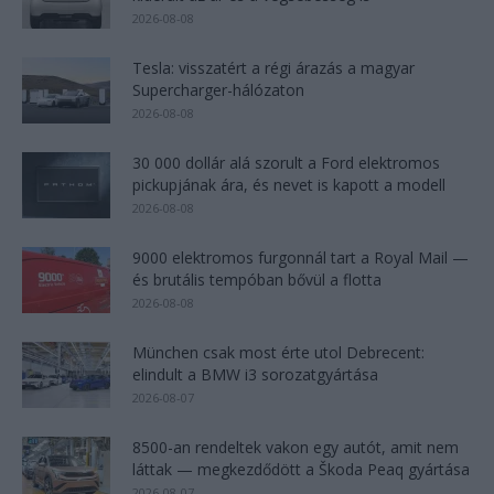
2026-08-08
Tesla: visszatért a régi árazás a magyar
Supercharger-hálózaton
2026-08-08
30 000 dollár alá szorult a Ford elektromos
pickupjának ára, és nevet is kapott a modell
2026-08-08
9000 elektromos furgonnál tart a Royal Mail —
és brutális tempóban bővül a flotta
2026-08-08
München csak most érte utol Debrecent:
elindult a BMW i3 sorozatgyártása
2026-08-07
8500-an rendeltek vakon egy autót, amit nem
láttak — megkezdődött a Škoda Peaq gyártása
2026-08-07