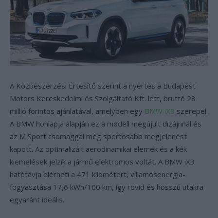
A Közbeszerzési Értesítő szerint a nyertes a Budapest
Motors Kereskedelmi és Szolgáltató Kft. lett, bruttó 28
millió forintos ajánlatával, amelyben egy
BMW iX3
szerepel.
A BMW honlapja alapján ez a modell megújult dizájnnal és
az M Sport csomaggal még sportosabb megjelenést
kapott. Az optimalizált aerodinamikai elemek és a kék
kiemelések jelzik a jármű elektromos voltát. A BMW iX3
hatótávja elérheti a 471 kilométert, villamosenergia-
fogyasztása 17,6 kWh/100 km, így rövid és hosszú utakra
egyaránt ideális.