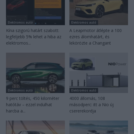
Elektromos autó
Elektromos autó
Kína szigorú határt szabott:
A Leapmotor átlépte a 100
legfeljebb 5% lehet a hiba az
ezres álomhatárt, és
elektromos...
lekörözte a Changant
Elektromos autó
Elektromos autó
9 perc töltés, 450 kilométer
4000 állomás, 108
hatótáv – ezzel indulhat
másodperc: itt a Nio új
harcba a...
csererekordja