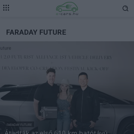
FARADAY FUTURE
FARADAY FUTURE
Átadták az első 610 km hatótávú