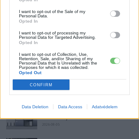
2026-08-04
I want to opt-out of the Sale of my
Personal Data.
Opted In
A Leapmotor átlépte a 100 ezres
álomhatárt, és lekörözte a Changant
I want to opt-out of processing my
2026-08-05
Personal Data for Targeted Advertising.
Opted In
A Volkswagen bedobta azt a lapot Kínában,
I want to opt-out of Collection, Use,
amivel a helyi EV-gyártókat...
Retention, Sale, and/or Sharing of my
Personal Data that Is Unrelated with the
2026-08-04
Purposes for which it was collected.
Opted Out
Az Audi letarolta saját rekordjait — készül
CONFIRM
minden idők leghatékonyabb villanyautója
2026-08-04
Data Deletion
Data Access
Adatvédelem
4000 állomás, 108 másodperc: itt a Nio új
csererekordja
2026-08-05