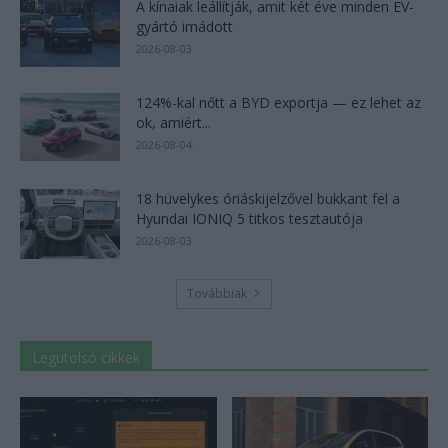
A kínaiak leállítják, amit két éve minden EV-
gyártó imádott
2026-08-03
124%-kal nőtt a BYD exportja — ez lehet az
ok, amiért...
2026-08-04
18 hüvelykes óriáskijelzővel bukkant fel a
Hyundai IONIQ 5 titkos tesztautója
2026-08-03
Továbbiak
Legutolsó cikkek