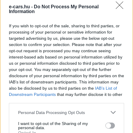
e-cars.hu -
Do Not Process My Personal
e-cars.hu
-
2017-11-15
0
Information
If you wish to opt-out of the sale, sharing to third parties, or
processing of your personal or sensitive information for
1
2
targeted advertising by us, please use the below opt-out
section to confirm your selection. Please note that after your
opt-out request is processed you may continue seeing
Legolvasottabb cikkek
interest-based ads based on personal information utilized by
us or personal information disclosed to third parties prior to
Kína szigorú határt szabott: legfeljebb 5%
your opt-out. You may separately opt-out of the further
lehet a hiba az elektromos...
disclosure of your personal information by third parties on the
2026-08-05
IAB’s list of downstream participants. This information may
also be disclosed by us to third parties on the
IAB’s List of
Downstream Participants
that may further disclose it to other
9 perc töltés, 450 kilométer hatótáv – ezzel
third parties.
indulhat harcba a...
2026-08-05
Personal Data Processing Opt Outs
I want to opt-out of the Sharing of my
21 ezer előrendelés 20 óra alatt: a kínaiak
personal data.
megrohanták az MG...
Opted In