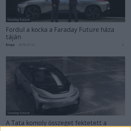
Faraday Future
Fordul a kocka a Faraday Future háza
táján
Eriqo
-
2018-01-02
0
Faraday Future
A Tata komoly összeget fektetett a
Faraday Future-be