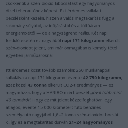
csökkentik a szén-dioxid-kibocsátást egy hagyományos
dízel teherautóhoz képest. Ezt érdemes vállalati
becslésként kezelni, hiszen a valós megtakarítás függ a
rakomány súlyától, az időjárástól és a töltőáram
energiamixétől — de a nagyságrend reális. Két napi
forduló esetén ez nagyjából
napi 171 kilogramm
elkerült
szén-dioxidot jelent, ami már önmagában is komoly tétel
egyetlen járműpárosnál.
Itt érdemes kicsit tovább számolni: 250 munkanappal
kalkulálva a napi 171 kilogramm évente
42 750 kilogramm
,
azaz közel
43 tonna
elkerült CO2-t eredményez — ez
magyarázza, hogy a HARIBO miért beszél
„jóval több mint
40 tonnáról”
. Hogy ez mit jelent kézzelfoghatóan: egy
átlagos, évente 15 000 kilométert futó benzines
személyautó nagyjából 1,8–2 tonna szén-dioxidot bocsát
ki, így ez a megtakarítás durván
21–24 hagyományos