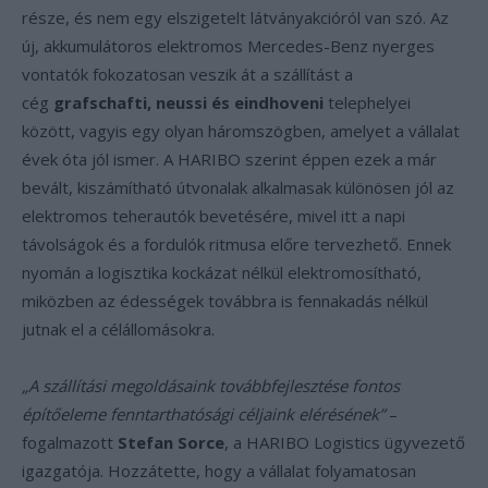
része, és nem egy elszigetelt látványakcióról van szó. Az
új, akkumulátoros elektromos Mercedes-Benz nyerges
vontatók fokozatosan veszik át a szállítást a
cég
grafschafti, neussi és eindhoveni
telephelyei
között, vagyis egy olyan háromszögben, amelyet a vállalat
évek óta jól ismer. A HARIBO szerint éppen ezek a már
bevált, kiszámítható útvonalak alkalmasak különösen jól az
elektromos teherautók bevetésére, mivel itt a napi
távolságok és a fordulók ritmusa előre tervezhető. Ennek
nyomán a logisztika kockázat nélkül elektromosítható,
miközben az édességek továbbra is fennakadás nélkül
jutnak el a célállomásokra.
„A szállítási megoldásaink továbbfejlesztése fontos
építőeleme fenntarthatósági céljaink elérésének”
–
fogalmazott
Stefan Sorce
, a HARIBO Logistics ügyvezető
igazgatója. Hozzátette, hogy a vállalat folyamatosan