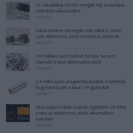
25 százalékkal sűrűbb energiát rejt az európai
szilárdtest-akkumulátor
2026-08-07
Dánia utolérte Norvégiát: már náluk is szinte
csak elektromos autót vesznek az emberek
2026-08-07
150 milliárd eurót bukhat Európa, ha nem
szabadul a kínai akkumulátoroktól
2026-08-07
2,4 millió eurós programba kezdtek a németek,
hogy lekörözzék a kínai LFP-gyártókat
2026-08-07
Kína szigorú határt szabott: legfeljebb 5% lehet
a hiba az elektromos autók akkumulátor-
kijelzőjén
2026-08-05