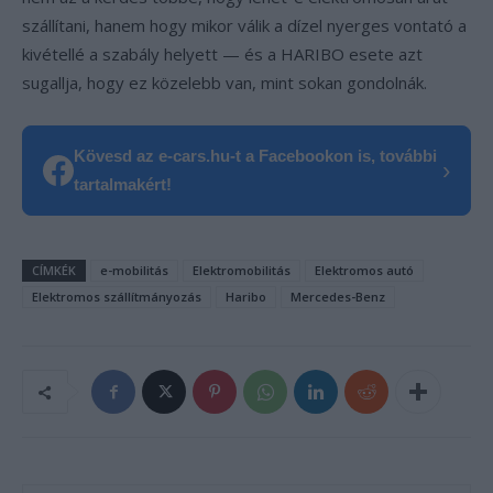
szállítani, hanem hogy mikor válik a dízel nyerges vontató a
kivétellé a szabály helyett — és a HARIBO esete azt
sugallja, hogy ez közelebb van, mint sokan gondolnák.
Kövesd az e-cars.hu-t a Facebookon is, további
›
tartalmakért!
CÍMKÉK
e-mobilitás
Elektromobilitás
Elektromos autó
Elektromos szállítmányozás
Haribo
Mercedes-Benz