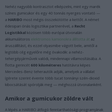
Nehéz nagyobb kontrasztot elképzelni, mint egy marék
színes gumicukor és egy 40 tonnás nyerges vontató —
a
HARIBO
most mégis összekötötte a kettőt. A német
édesipari óriás logisztikai partnerével, a
Recht
Logistikkal
közösen több európai útvonalán
akkumulátoros
elektromos kamionokra állította át
az
áruszállítást, és ezzel olyasmibe vágott bele, amitől a
legtöbb cég egyelőre még óvakodik: a nehéz-
tehergépjárművek valódi, mindennapi villamosításába. A
flotta gerincét
600 kilométeres
hatótávra képes
Mercedes-Benz teherautók adják, amelyek a vállalat
ígérete szerint évente több tucat tonnányi szén-dioxid
kibocsátását spórolják meg — méghozzá útvonalanként.
Amikor a gumicukor zöldre vált
A lépés a HARIBO átfogó fenntarthatósági programjának