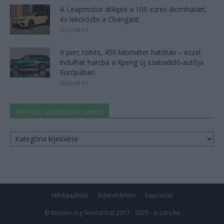
A Leapmotor átlépte a 100 ezres álomhatárt,
és lekörözte a Changant
2026-08-05
9 perc töltés, 450 kilométer hatótáv – ezzel
indulhat harcba a Xpeng új szabadidő-autója
Európában
2026-08-05
Keresés autómárka szerint
Keresés
autómárka
szerint
Médiaajánlat
Adatvédelem
Kapcsolat
© Minden jog fenntartva! 2017 - 2025 - e-cars.hu