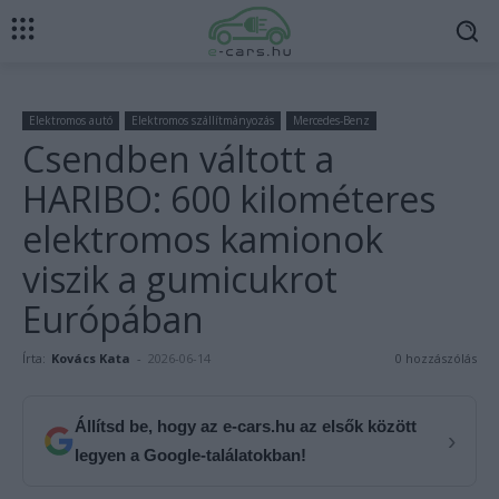
Elektromos autó
Elektromos szállítmányozás
Mercedes-Benz
Csendben váltott a
HARIBO: 600 kilométeres
elektromos kamionok
viszik a gumicukrot
Európában
Írta:
Kovács Kata
-
2026-06-14
0 hozzászólás
Állítsd be, hogy az e-cars.hu az elsők között
›
legyen a Google-találatokban!