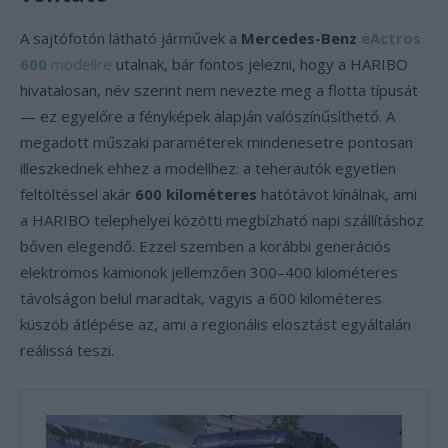
A sajtófotón látható járművek a
Mercedes-Benz
eActros
600
modellre
utalnak, bár fontos jelezni, hogy a HARIBO
hivatalosan, név szerint nem nevezte meg a flotta típusát
— ez egyelőre a fényképek alapján valószínűsíthető. A
megadott műszaki paraméterek mindenesetre pontosan
illeszkednek ehhez a modellhez: a teherautók egyetlen
feltöltéssel akár
600 kilométeres
hatótávot kínálnak, ami
a HARIBO telephelyei közötti megbízható napi szállításhoz
bőven elegendő. Ezzel szemben a korábbi generációs
elektromos kamionok jellemzően 300–400 kilométeres
távolságon belül maradtak, vagyis a 600 kilométeres
küszöb átlépése az, ami a regionális elosztást egyáltalán
reálissá teszi.