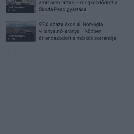
amit nem láttak — megkezdődött a
Elektromos
Škoda Peaq gyártása
autó
97,6 százalékon áll Norvégia
villanyautó-aránya – közben
Elektromos
átrendeződött a márkák sorrendje
autó