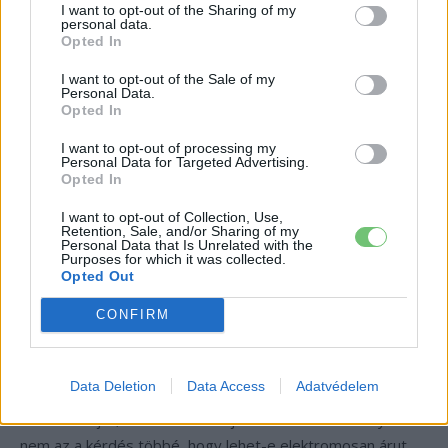
I want to opt-out of the Sharing of my
fokozatosan bővíthető bevezetés — pontosan az a
personal data.
Opted In
modell, amit a logisztikai szakma
„skálázható pilotnak”
hív.
I want to opt-out of the Sale of my
Personal Data.
Bizonyítja, hogy az elektromos
Opted In
nyerges vontató már nem jövő,
I want to opt-out of processing my
hanem jelen
Personal Data for Targeted Advertising.
Opted In
A HARIBO lépése messze túlmutat egy édességmárka
I want to opt-out of Collection, Use,
Retention, Sale, and/or Sharing of my
belügyén. Évekig az volt az általános vélekedés, hogy az
Personal Data that Is Unrelated with the
Purposes for which it was collected.
elektromos nyerges vontató legfeljebb városi elosztásra
Opted Out
jó, a tényleges, telephelyek közötti regionális
teherszállításra viszont nem érett meg. A 600 kilométeres
CONFIRM
hatótáv és a 400 kW-os gyorstöltés kombinációja most
éppen ezt az állítást írja át, és ha egy fogyasztói márka a
Data Deletion
Data Access
Adatvédelem
saját, nyilvánosan vállalt fenntarthatósági céljaihoz köti a
flottacseréjét, az másoknak is jelzésértékű. Ennek nyomán
nem az a kérdés többé, hogy lehet-e elektromosan árut