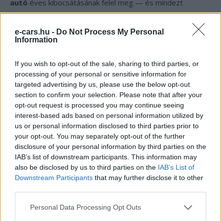
autó
éves kibocsátásának felel meg — és mindezt
egyetlen elektromosított útvonalon. Több útvonalon és
bővülő flottával ez a szám gyorsan a százas
e-cars.hu -
Do Not Process My Personal
Information
tonnatartományba kúszhat.
If you wish to opt-out of the sale, sharing to third parties, or
Miért épp Grafschaft, Neuss és
processing of your personal or sensitive information for
Eindhoven között?
targeted advertising by us, please use the below opt-out
section to confirm your selection. Please note that after your
A választott háromszög nem véletlen. Ezek a telephelyek
opt-out request is processed you may continue seeing
interest-based ads based on personal information utilized by
viszonylag közel fekszenek egymáshoz, a köztük lévő
us or personal information disclosed to third parties prior to
távolságok jól illeszkednek a 600 kilométeres hatótávhoz,
your opt-out. You may separately opt-out of the further
és a fordulók napi rendszerességgel, kiszámítható
disclosure of your personal information by third parties on the
ritmusban ismétlődnek. Ezzel szemben egy ad hoc,
IAB’s list of downstream participants. This information may
also be disclosed by us to third parties on the
IAB’s List of
országhatárokon átívelő hosszú fuvarnál a
Downstream Participants
that may further disclose it to other
töltőinfrastruktúra hiánya még mindig komoly kockázat
third parties.
lenne, így a HARIBO logikusan ott kezdte a villamosítást,
ahol a feltételek a leginkább adottak. Ami azt jelenti, hogy
Personal Data Processing Opt Outs
ez nem kísérletezés a bizonytalanban, hanem tudatos,