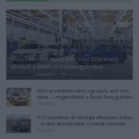
München csak most érte utol Debrecent:
elindult a BMW i3 sorozatgyártása
Kovács Kata
-
2026-08-07
0 hozzászólás
8500-an rendeltek vakon egy autót, amit nem
láttak — megkezdődött a Škoda Peaq gyártása
2026-08-07
97,6 százalékon áll Norvégia villanyautó-aránya
– közben átrendeződött a márkák sorrendje
2026-08-07