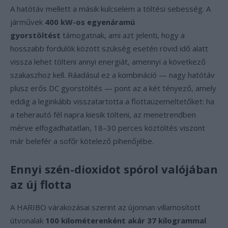
A hatótáv mellett a másik kulcselem a töltési sebesség. A
járművek
400 kW-os egyenáramú
gyorstöltést
támogatnak, ami azt jelenti, hogy a
hosszabb fordulók között szükség esetén rövid idő alatt
vissza lehet tölteni annyi energiát, amennyi a következő
szakaszhoz kell. Ráadásul ez a kombináció — nagy hatótáv
plusz erős DC gyorstöltés — pont az a két tényező, amely
eddig a leginkább visszatartotta a flottaüzemeltetőket: ha
a teherautó fél napra kiesik tölteni, az menetrendben
mérve elfogadhatatlan, 18–30 perces köztöltés viszont
már belefér a sofőr kötelező pihenőjébe.
Ennyi szén-dioxidot spórol valójában
az új flotta
A HARIBO várakozásai szerint az újonnan villamosított
útvonalak
100 kilométerenként akár 37 kilogrammal