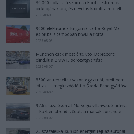
30 000 dollár alá szorult a Ford elektromos
pickupjának ára, és nevet is kapott a modell
2026-08-08
9000 elektromos furgonnál tart a Royal Mail —
és brutális tempóban bővül a flotta
2026-08-08
München csak most érte utol Debrecent:
elindult a BMW i3 sorozatgyártása
2026-08-07
8500-an rendeltek vakon egy autót, amit nem
láttak — megkezdődött a Škoda Peaq gyártása
2026-08-07
97,6 százalékon áll Norvégia villanyautó-aránya
– közben átrendeződött a márkák sorrendje
2026-08-07
25 százalékkal sűrűbb energiát rejt az európai