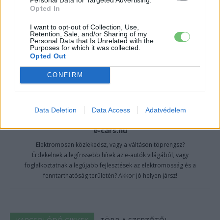
Opted In
I want to opt-out of Collection, Use,
Retention, Sale, and/or Sharing of my
Personal Data that Is Unrelated with the
Purposes for which it was collected.
Opted Out
CONFIRM
Data Deletion
Data Access
Adatvédelem
e-cars.hu
Elektromosan közlekedsz, vagy a váltáson töprengsz?
Érdekelnek a legfrissebb hírek az e-autók világából, vagy
foglalkoztatnak a legújabb fejlesztések az elektromosság és a
fenntarthatóság területén? Akkor jó helyen jársz!