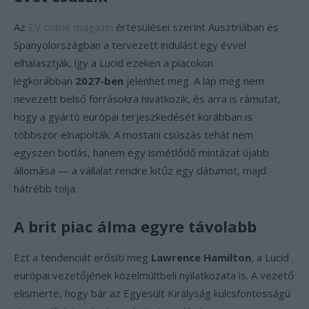
Az
EV online magazin
értesülései szerint Ausztriában és
Spanyolországban a tervezett indulást egy évvel
elhalasztják, így a Lucid ezeken a piacokon
legkorábban
2027-ben
jelenhet meg. A lap meg nem
nevezett belső forrásokra hivatkozik, és arra is rámutat,
hogy a gyártó európai terjeszkedését korábban is
többször elnapolták. A mostani csúszás tehát nem
egyszeri botlás, hanem egy ismétlődő mintázat újabb
állomása — a vállalat rendre kitűz egy dátumot, majd
hátrébb tolja.
A brit piac álma egyre távolabb
Ezt a tendenciát erősíti meg
Lawrence Hamilton
, a Lucid
európai vezetőjének közelmúltbeli nyilatkozata is. A vezető
elismerte, hogy bár az Egyesült Királyság kulcsfontosságú