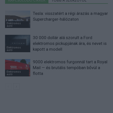
KAPCSOLÓDÓ CIKKEK
TÖBB A SZERZŐTŐL
Tesla: visszatért a régi árazás a magyar
Supercharger-hálózaton
Elektromos
autó
30 000 dollár alá szorult a Ford
elektromos pickupjának ára, és nevet is
Elektromos
kapott a modell
autó
9000 elektromos furgonnál tart a Royal
Mail — és brutális tempóban bővül a
Elektromos
flotta
autó