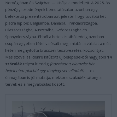
Norvégiában és Svájcban — kínálja a modelljeit. A 2025-ös
pénzügyi eredmények bemutatásakor azonban egy
befektetői prezentációban azt jelezte, hogy további hét
piacra lép be: Belgiumba, Dániába, Franciaországba,
Olaszországba, Ausztriába, Svédországba és
Spanyolországba. Ebből a hetes listából eddig azonban
csupán egyetlen tétel valósult meg, miután a vállalat a múlt
héten megnyitotta brüsszeli tesztvezetési központját.
Más szóval az idénre kitűzött új belépésekből nagyjából
14
százalék
teljesült eddig
(hozzáadott elemzés: hét
bejelentett piacból egy ténylegesen elindult)
— ez
önmagában is jól mutatja, mekkora szakadék tátong a
tervek és a megvalósulás között.