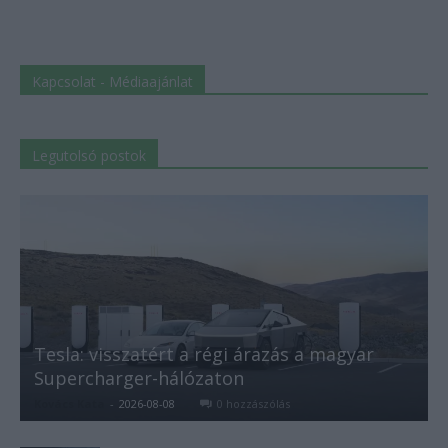
Kapcsolat - Médiaajánlat
Legutolsó postok
Tesla: visszatért a régi árazás a magyar
Supercharger-hálózaton
Kovács Kata
-
2026-08-08
0 hozzászólás