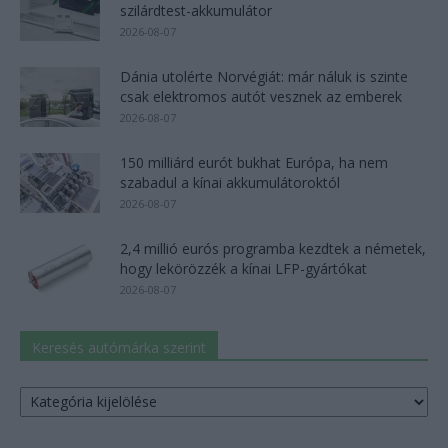
szilárdtest-akkumulátor
2026-08-07
Dánia utolérte Norvégiát: már náluk is szinte
csak elektromos autót vesznek az emberek
2026-08-07
150 milliárd eurót bukhat Európa, ha nem
szabadul a kínai akkumulátoroktól
2026-08-07
2,4 millió eurós programba kezdtek a németek,
hogy lekörözzék a kínai LFP-gyártókat
2026-08-07
Keresés autómárka szerint
Keresés
autómárka
szerint