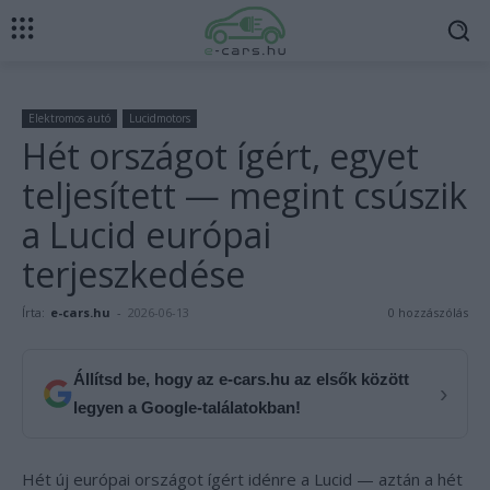
Elektromos autó
Lucidmotors
Hét országot ígért, egyet
teljesített — megint csúszik
a Lucid európai
terjeszkedése
Írta:
e-cars.hu
-
2026-06-13
0 hozzászólás
Állítsd be, hogy az e-cars.hu az elsők között
›
legyen a Google-találatokban!
Hét új európai országot ígért idénre a Lucid — aztán a hét