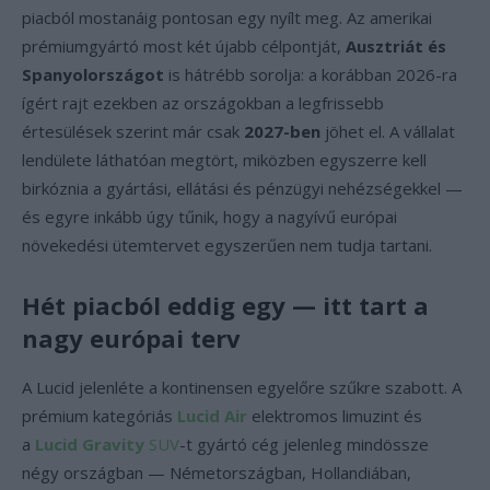
piacból mostanáig pontosan egy nyílt meg. Az amerikai
prémiumgyártó most két újabb célpontját,
Ausztriát és
Spanyolországot
is hátrébb sorolja: a korábban 2026-ra
ígért rajt ezekben az országokban a legfrissebb
értesülések szerint már csak
2027-ben
jöhet el. A vállalat
lendülete láthatóan megtört, miközben egyszerre kell
birkóznia a gyártási, ellátási és pénzügyi nehézségekkel —
és egyre inkább úgy tűnik, hogy a nagyívű európai
növekedési ütemtervet egyszerűen nem tudja tartani.
Hét piacból eddig egy — itt tart a
nagy európai terv
A Lucid jelenléte a kontinensen egyelőre szűkre szabott. A
prémium kategóriás
Lucid Air
elektromos limuzint és
a
Lucid Gravity
SUV
-t gyártó cég jelenleg mindössze
négy országban — Németországban, Hollandiában,