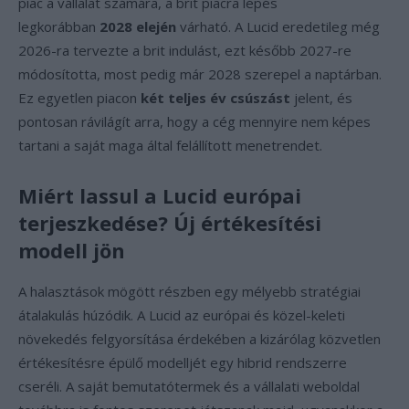
piac a vállalat számára, a brit piacra lépés
legkorábban
2028 elején
várható. A Lucid eredetileg még
2026-ra tervezte a brit indulást, ezt később 2027-re
módosította, most pedig már 2028 szerepel a naptárban.
Ez egyetlen piacon
két teljes év csúszást
jelent, és
pontosan rávilágít arra, hogy a cég mennyire nem képes
tartani a saját maga által felállított menetrendet.
Miért lassul a Lucid európai
terjeszkedése? Új értékesítési
modell jön
A halasztások mögött részben egy mélyebb stratégiai
átalakulás húzódik. A Lucid az európai és közel-keleti
növekedés felgyorsítása érdekében a kizárólag közvetlen
értékesítésre épülő modelljét egy hibrid rendszerre
cseréli. A saját bemutatótermek és a vállalati weboldal