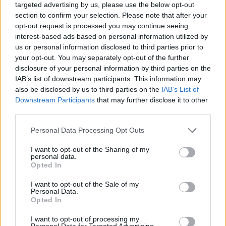
targeted advertising by us, please use the below opt-out
Ezek a nehézségek együttesen rajzolják ki a képet egy
section to confirm your selection. Please note that after your
olyan gyártóról, amelynek a piaci ambíciói messze előtte
opt-out request is processed you may continue seeing
járnak a pénzügyi és gyártási realitásnak. Mindez arra utal,
interest-based ads based on personal information utilized by
us or personal information disclosed to third parties prior to
hogy a prémium elektromosautó-gyártó európai jelenléte
your opt-out. You may separately opt-out of the further
a következő években jóval lassabban épülhet ki a korábban
disclosure of your personal information by third parties on the
beígértnél — és hogy a Lucidnak előbb a saját házatáján
IAB’s list of downstream participants. This information may
belül kell rendet tennie, mielőtt komolyan felveheti a
also be disclosed by us to third parties on the
IAB’s List of
Downstream Participants
that may further disclose it to other
versenyt a kontinens prémium szegmensében.
third parties.
Personal Data Processing Opt Outs
Kövesd az e-cars.hu-t a Facebookon is, további
›
tartalmakért!
I want to opt-out of the Sharing of my
personal data.
Opted In
I want to opt-out of the Sale of my
CÍMKÉK
e-mobilitás
Elektromobilitás
Elektromos autó
Personal Data.
Opted In
Európa
Lucid
I want to opt-out of processing my
Personal Data for Targeted Advertising.