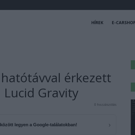
HÍREK
E-CARSHO
 hatótávval érkezett
Lucid Gravity
0 hozzászólás
›
 között legyen a Google-találatokban!