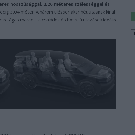
eres hosszúsággal, 2,20 méteres szélességgel és
pedig 3,04 méter. A három üléssor akár hét utasnak kínál
is tágas marad – a családok és hosszú utazások ideális
Ke
a
sz