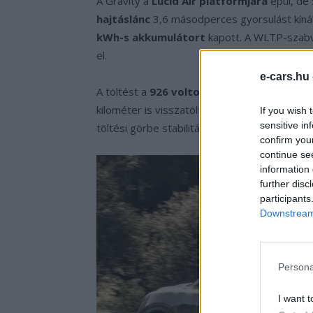
A Gravity a
Lucid Air platformjára
épül, de
hajtáslánc
3,6 másodperces gyorsulást kínál
kWh-s akkumulátort
kapott. A WLTP-szabv
el.
e-cars.hu
A töltést a
926 voltos elektromos archite
kilométer is visszatölthető. Bár a gyártó nem
If you wish 
sensitive in
töltési görbe stabilitását kiemelték.
confirm you
continue se
information 
further disc
participants
Downstream 
Persona
I want t