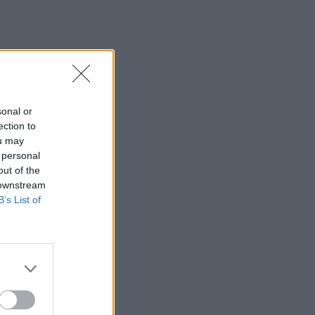
sonal or
ection to
ou may
 personal
out of the
 downstream
B’s List of