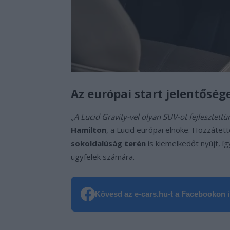
Az európai start jelentőség
„A Lucid Gravity-vel olyan SUV-ot fejlesztettü
Hamilton
, a Lucid európai elnöke. Hozzátet
sokoldalúság terén
is kiemelkedőt nyújt, í
ügyfelek számára.
Kövesd az e-cars.hu-t a Facebookon is