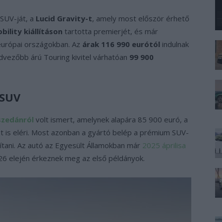
SUV-ját, a
Lucid Gravity-t
, amely most először érhető
ility kiállításon
tartotta premierjét, és már
urópai országokban. Az
árak 116 990 eurótól
indulnak
dvezőbb árú Touring kivitel várhatóan
99 900
 SUV
-szedánról
volt ismert, amelynek alapára 85 900 euró, a
t is eléri. Most azonban a gyártó belép a prémium SUV-
állítani. Az autó az Egyesült Államokban már
2025 áprilisa
26 elején érkeznek meg az első példányok.