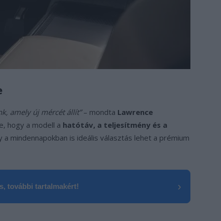
e
nk, amely új mércét állít”
– mondta
Lawrence
te, hogy a modell a
hatótáv, a teljesítmény és a
gy a mindennapokban is ideális választás lehet a prémium
›
, további tartalmakért!