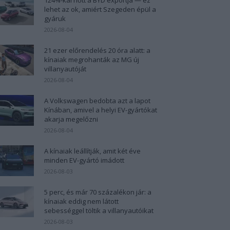
lehet az ok, amiért Szegeden épül a
gyáruk
2026-08-04
21 ezer előrendelés 20 óra alatt: a
kínaiak megrohanták az MG új
villanyautóját
2026-08-04
A Volkswagen bedobta azt a lapot
Kínában, amivel a helyi EV-gyártókat
akarja megelőzni
2026-08-04
A kínaiak leállítják, amit két éve
minden EV-gyártó imádott
2026-08-03
5 perc, és már 70 százalékon jár: a
kínaiak eddig nem látott
sebességgel töltik a villanyautóikat
2026-08-03