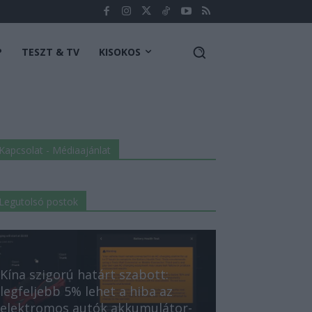
P
TESZT & TV
KISOKOS
Kapcsolat - Médiaajánlat
Legutolsó postok
Kína szigorú határt szabott:
legfeljebb 5% lehet a hiba az
elektromos autók akkumulátor-