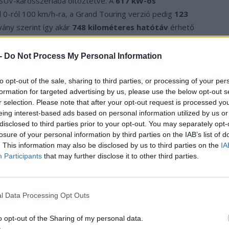
 SUV-karosszériába öltöztetve. A
617 kW-os
 0-ról 100 km/h-ra, a Grand Touring verzió pedig
123
ány szerint így akár
748 kilométeres hatótáv
érhető
 -
Do Not Process My Personal Information
ktúra
teszi villámgyorssá: 14 perc alatt akár 400
 közölte a 10–80 százalék közötti pontos töltési időt, a
to opt-out of the sale, sharing to third parties, or processing of your per
formation for targeted advertising by us, please use the below opt-out s
r selection. Please note that after your opt-out request is processed y
eing interest-based ads based on personal information utilized by us or
disclosed to third parties prior to your opt-out. You may separately opt-
losure of your personal information by third parties on the IAB’s list of
. This information may also be disclosed by us to third parties on the
IA
Participants
that may further disclose it to other third parties.
l Data Processing Opt Outs
o opt-out of the Sharing of my personal data.