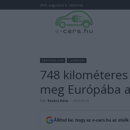
2026. augusztus 6. csütörtök
Elektromos autó
Lucidmotors
748 kilométeres
meg Európába a 
Írta:
Kovács Kata
-
2025-09-09
Állítsd be, hogy az e-cars.hu az elsők