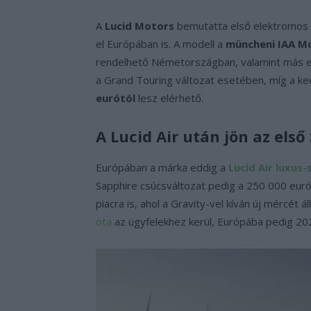
A
Lucid Motors
bemutatta első elektromos 
el Európában is. A modell a
müncheni IAA Mob
rendelhető Németországban, valamint más e
a Grand Touring változat esetében, míg a ke
eurótól
lesz elérhető.
A Lucid Air után jön az első
Európában a márka eddig a
Lucid Air luxus
Sapphire csúcsváltozat pedig a 250 000 euró
piacra is, ahol a Gravity-vel kíván új mércét 
óta
az ügyfelekhez kerül, Európába pedig 20