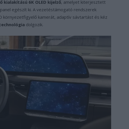
ő kialakítású 6K OLED kijelző
, amelyet kiterjesztett
tapanel egészít ki. A vezetéstámogató rendszerek
D környezetfigyelő kamerát, adaptív sávtartást és kéz
technológia
dolgozik.