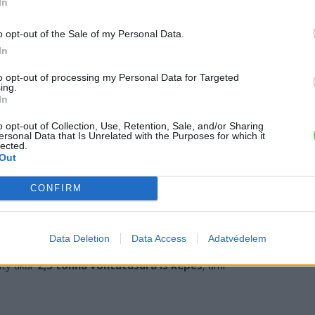
In
o opt-out of the Sale of my Personal Data.
In
to opt-out of processing my Personal Data for Targeted
ing.
In
o opt-out of Collection, Use, Retention, Sale, and/or Sharing
ersonal Data that Is Unrelated with the Purposes for which it
lected.
Out
CONFIRM
az egylégkamrás légrugózás adja, amely opcionálisan
Data Deletion
Data Access
Adatvédelem
hátsókerék-kormányzással. Ennek köszönhetően
ity akár
2,5 tonna vontatására is képes
, ami