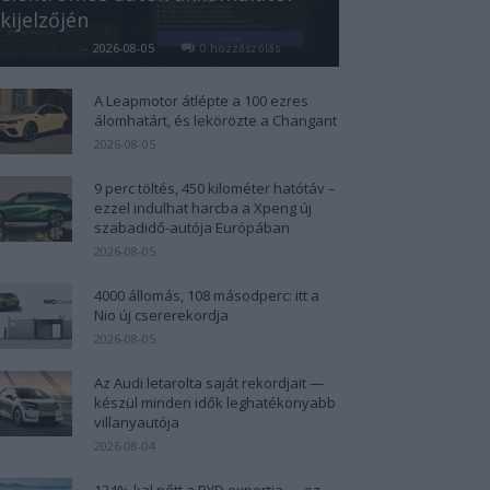
kijelzőjén
Kovács Kata
-
2026-08-05
0 hozzászólás
A Leapmotor átlépte a 100 ezres
álomhatárt, és lekörözte a Changant
2026-08-05
9 perc töltés, 450 kilométer hatótáv –
ezzel indulhat harcba a Xpeng új
szabadidő-autója Európában
2026-08-05
4000 állomás, 108 másodperc: itt a
Nio új csererekordja
2026-08-05
Az Audi letarolta saját rekordjait —
készül minden idők leghatékonyabb
villanyautója
2026-08-04
124%-kal nőtt a BYD exportja — ez