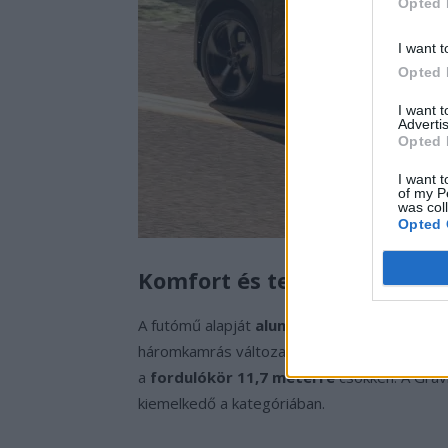
Opted 
I want t
Opted 
I want 
Advertis
Opted 
I want t
of my P
was col
Opted 
Komfort és technológia
A futómű alapját
alumínium konstrukció
és 
háromkamrás változatban is elérhető aktív 
a
fordulókör 11,7 méterre
csökken. A Grav
kiemelkedő a kategóriában.