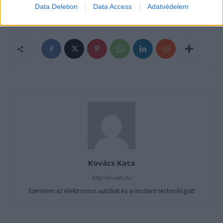
Magyarország
Data Deletion
Data Access
Adatvédelem
Kovács Kata
http://e-cars.hu
Szeretem az elektromos autókat és a modern technológiát!