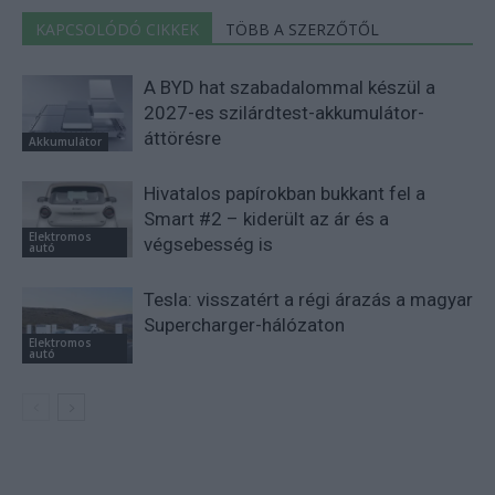
KAPCSOLÓDÓ CIKKEK
TÖBB A SZERZŐTŐL
A BYD hat szabadalommal készül a
2027-es szilárdtest-akkumulátor-
áttörésre
Akkumulátor
Hivatalos papírokban bukkant fel a
Smart #2 – kiderült az ár és a
Elektromos
végsebesség is
autó
Tesla: visszatért a régi árazás a magyar
Supercharger-hálózaton
Elektromos
autó