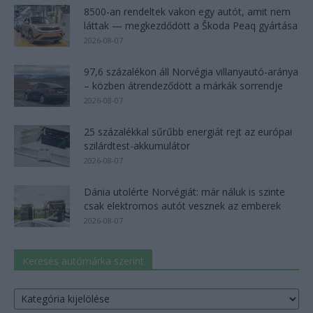
8500-an rendeltek vakon egy autót, amit nem
láttak — megkezdődött a Škoda Peaq gyártása
2026-08-07
97,6 százalékon áll Norvégia villanyautó-aránya
– közben átrendeződött a márkák sorrendje
2026-08-07
25 százalékkal sűrűbb energiát rejt az európai
szilárdtest-akkumulátor
2026-08-07
Dánia utolérte Norvégiát: már náluk is szinte
csak elektromos autót vesznek az emberek
2026-08-07
Keresés autómárka szerint
Keresés
autómárka