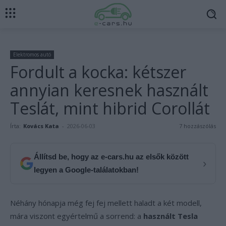
Elektromos autó
Fordult a kocka: kétszer
annyian keresnek használt
Teslát, mint hibrid Corollát
Írta:
Kovács Kata
-
2026-06-03
7 hozzászólás
Állítsd be, hogy az e-cars.hu az elsők között
›
legyen a Google-találatokban!
Néhány hónapja még fej fej mellett haladt a két modell,
mára viszont egyértelmű a sorrend: a
használt Tesla