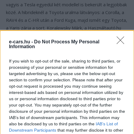
vagyis a Tesla egyedül két modellel is bekerült a legjobbak
közé. A hibrideknél a Toyota uralma látványos: a Corolla, a
RAV4 és a C-HR után a Ford Kuga, majd ismét egy Toyota,
a Yaris zárja a sort. Koralewsky Márk, a Használtautó.hu
üzletágvezetője szerint a kínálat összetétele is kedvezően
e-cars.hu -
Do Not Process My Personal
alakul, hiszen a keresett autók átlagéletkora tovább
Information
csökkent, ami a teljes használtautó-állomány lassú, de
folyamatos fiatalodását jelzi.
If you wish to opt-out of the sale, sharing to third parties, or
processing of your personal or sensitive information for
A dízel lassan kihúzza a dugót
targeted advertising by us, please use the below opt-out
section to confirm your selection. Please note that after your
opt-out request is processed you may continue seeing
A piaci adatok talán legbeszédesebb tanulsága nem is a
interest-based ads based on personal information utilized by
Tesla menetelése, hanem a dízel csendes hanyatlása.
us or personal information disclosed to third parties prior to
Miközben szinte minden más hajtáslánc iránt nőtt az
your opt-out. You may separately opt-out of the further
disclosure of your personal information by third parties on the
érdeklődés, a dízelmodellek több mint tizedével kevesebb
IAB’s list of downstream participants. This information may
keresőt vonzottak, mint egy éve. Ez a trend illeszkedik a
also be disclosed by us to third parties on the
IAB’s List of
tágabb európai képbe, ahol a szigorodó szabályozás és a
Downstream Participants
that may further disclose it to other