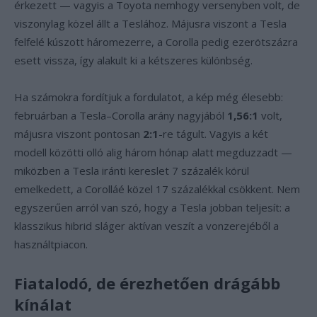
érkezett — vagyis a Toyota nemhogy versenyben volt, de
viszonylag közel állt a Teslához. Májusra viszont a Tesla
felfelé kúszott háromezerre, a Corolla pedig ezerötszázra
esett vissza, így alakult ki a kétszeres különbség.
Ha számokra fordítjuk a fordulatot, a kép még élesebb:
februárban a Tesla–Corolla arány nagyjából
1,56:1
volt,
májusra viszont pontosan
2:1
-re tágult. Vagyis a két
modell közötti olló alig három hónap alatt megduzzadt —
miközben a Tesla iránti kereslet 7 százalék körül
emelkedett, a Corolláé közel 17 százalékkal csökkent. Nem
egyszerűen arról van szó, hogy a Tesla jobban teljesít: a
klasszikus hibrid sláger aktívan veszít a vonzerejéből a
használtpiacon.
Fiatalodó, de érezhetően drágább
kínálat