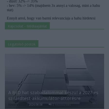
Kapcsolat - Médiaajánlat
Legutolsó postok
A BYD hat szabadalommal készül a 2027-es
szilárdtest-akkumulátor-áttörésre
Kovács Kata
-
2026-08-08
0 hozzászólás