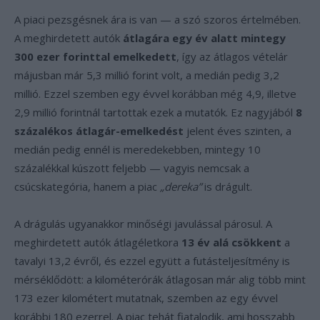
A piaci pezsgésnek ára is van — a szó szoros értelmében.
A meghirdetett autók
átlagára egy év alatt mintegy
300 ezer forinttal emelkedett
, így az átlagos vételár
májusban már 5,3 millió forint volt, a medián pedig 3,2
millió. Ezzel szemben egy évvel korábban még 4,9, illetve
2,9 millió forintnál tartottak ezek a mutatók. Ez nagyjából
8
százalékos átlagár-emelkedést
jelent éves szinten, a
medián pedig ennél is meredekebben, mintegy 10
százalékkal kúszott feljebb — vagyis nemcsak a
csúcskategória, hanem a piac
„dereka”
is drágult.
A drágulás ugyanakkor minőségi javulással párosul. A
meghirdetett autók átlagéletkora
13 év alá csökkent
a
tavalyi 13,2 évről, és ezzel együtt a futásteljesítmény is
mérséklődött: a kilométerórák átlagosan már alig több mint
173 ezer kilométert mutatnak, szemben az egy évvel
korábbi 180 ezerrel. A piac tehát fiatalodik, ami hosszabb