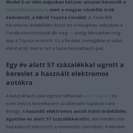
Model 3-at idén májusban kétszer annyian keresték a
Használtautó.hu-n
, mint a magyar vásárlók örök
kedvencét, a hibrid Toyota Corollát
. A Tesla felé
háromezer érdeklődés futott be a hónapban, miközben a
Corolla ezerötszáznál állt meg — pedig februárban még
épp a Toyota vezetett. Ez a fordulat önmagában is sokat
elárul arról, merre tart a hazai használtautó-piac.
Egy év alatt 57 százalékkal ugrott a
kereslet a használt elektromos
autókra
A használtautó-piac egésze láthatóan
erőre kapott
, és
ezen belül is kiemelkedett az alternatív hajtások iránti
étvágy. A
használt elektromos autók iránti érdeklődés
egyetlen év alatt 57 százalékkal nőtt
, ami minden más
hajtásláncot lekörözött a növekedés ütemében. A hibridek