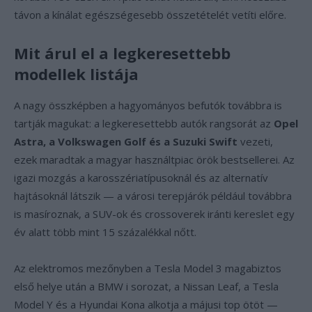
távon a kínálat egészségesebb összetételét vetíti előre.
Mit árul el a legkeresettebb
modellek listája
A nagy összképben a hagyományos befutók továbbra is
tartják magukat: a legkeresettebb autók rangsorát az
Opel
Astra, a Volkswagen Golf és a Suzuki Swift
vezeti,
ezek maradtak a magyar használtpiac örök bestsellerei. Az
igazi mozgás a karosszériatípusoknál és az alternatív
hajtásoknál látszik — a városi terepjárók például továbbra
is masíroznak, a SUV-ok és crossoverek iránti kereslet egy
év alatt több mint 15 százalékkal nőtt.
Az elektromos mezőnyben a Tesla Model 3 magabiztos
első helye után a BMW i sorozat, a Nissan Leaf, a Tesla
Model Y és a Hyundai Kona alkotja a májusi top ötöt —