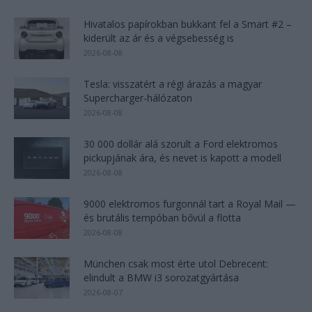
Hivatalos papírokban bukkant fel a Smart #2 –
kiderült az ár és a végsebesség is
2026-08-08
Tesla: visszatért a régi árazás a magyar
Supercharger-hálózaton
2026-08-08
30 000 dollár alá szorult a Ford elektromos
pickupjának ára, és nevet is kapott a modell
2026-08-08
9000 elektromos furgonnál tart a Royal Mail —
és brutális tempóban bővül a flotta
2026-08-08
München csak most érte utol Debrecent:
elindult a BMW i3 sorozatgyártása
2026-08-07