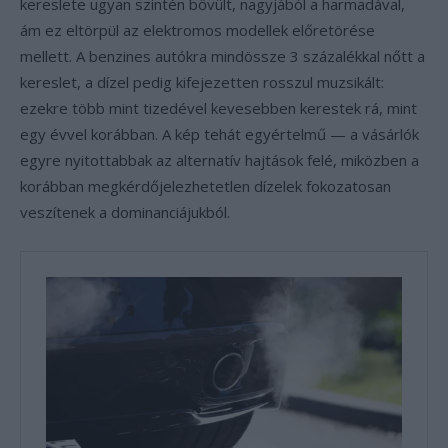
kereslete ugyan szintén bővült, nagyjából a harmadával,
ám ez eltörpül az elektromos modellek előretörése
mellett. A benzines autókra mindössze 3 százalékkal nőtt a
kereslet, a dízel pedig kifejezetten rosszul muzsikált:
ezekre több mint tizedével kevesebben kerestek rá, mint
egy évvel korábban. A kép tehát egyértelmű — a vásárlók
egyre nyitottabbak az alternatív hajtások felé, miközben a
korábban megkérdőjelezhetetlen dízelek fokozatosan
veszítenek a dominanciájukból.