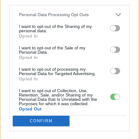
városi behajtási korlátozások évek óta szorítják ki a
third parties.
gázolajos autókat — most pedig úgy tűnik, a magyar
Personal Data Processing Opt Outs
használtpiacon is megérkezett a fordulópont. Koralewsky
szerint a tavalyihoz képest több mint ötezerrel nőtt az
I want to opt-out of the Sharing of my
personal data.
érdeklődések száma a meghirdetett járművek iránt, és
Opted In
ezzel párhuzamosan emelkedett a kínálat átlagára is. A
I want to opt-out of the Sale of my
számok együtt azt mutatják, hogy a magyar vásárló nem
Personal Data.
Opted In
egyszerűen autót keres, hanem egyre tudatosabban
választ hajtásláncot — és ebben a választásban a használt
I want to opt-out of processing my
Personal Data for Targeted Advertising.
elektromos autó már nem kuriózum, hanem valódi
Opted In
alternatíva.
I want to opt-out of Collection, Use,
Retention, Sale, and/or Sharing of my
Personal Data that Is Unrelated with the
Kövesd az e-cars.hu-t a Facebookon is, további
Purposes for which it was collected.
›
Opted Out
tartalmakért!
CONFIRM
CÍMKÉK
e-mobilitás
Elektromobilitás
Elektromos autó