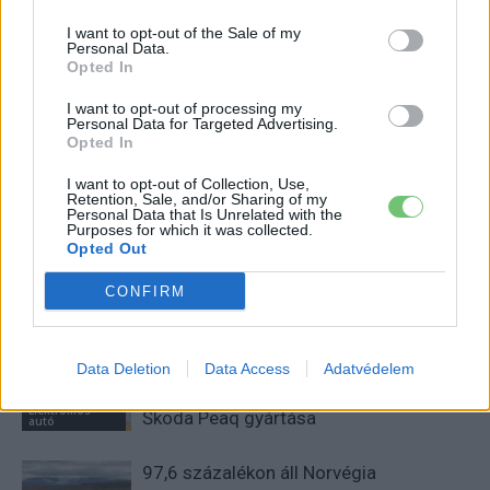
I want to opt-out of the Sale of my
Kovács Kata
Personal Data.
Opted In
http://e-cars.hu
Szeretem az elektromos autókat és a modern technológiát!
I want to opt-out of processing my
Personal Data for Targeted Advertising.
Opted In
I want to opt-out of Collection, Use,
Retention, Sale, and/or Sharing of my
KAPCSOLÓDÓ CIKKEK
TÖBB A SZERZŐTŐL
Personal Data that Is Unrelated with the
Purposes for which it was collected.
Opted Out
München csak most érte utol
Debrecent: elindult a BMW i3
CONFIRM
sorozatgyártása
BMW
8500-an rendeltek vakon egy autót,
Data Deletion
Data Access
Adatvédelem
amit nem láttak — megkezdődött a
Elektromos
Škoda Peaq gyártása
autó
97,6 százalékon áll Norvégia