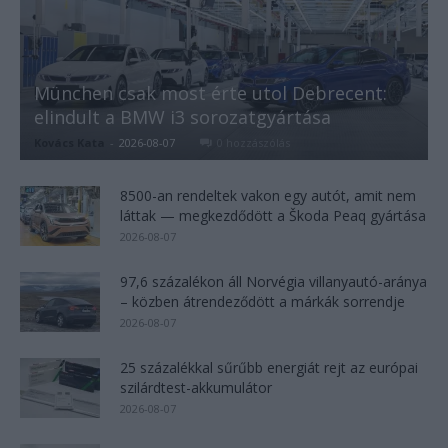
München csak most érte utol Debrecent:
elindult a BMW i3 sorozatgyártása
Kovács Kata
-
2026-08-07
0 hozzászólás
8500-an rendeltek vakon egy autót, amit nem
láttak — megkezdődött a Škoda Peaq gyártása
2026-08-07
97,6 százalékon áll Norvégia villanyautó-aránya
– közben átrendeződött a márkák sorrendje
2026-08-07
25 százalékkal sűrűbb energiát rejt az európai
szilárdtest-akkumulátor
2026-08-07