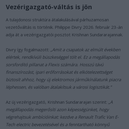
Vezérigazgató-váltás is jön
A tulajdonosi struktúra átalakulásával párhuzamosan
vezetőváltás is történik. Philippe Divry 2026. február 23-án
adja át a vezérigazgatói posztot Krishnan Sundararajannak.
Divry így fogalmazott:
„Amit a csapatok az elmúlt években
elértek, rendkívüli büszkeséggel tölt el. Ez a megállapodás
sorsfordító pillanat a Flexis számára. Hosszú távú
finanszírozást, ipari erőforrásokat és elkötelezettséget
biztosít ahhoz, hogy új elektromos járműkínálatunk piacra
léphessen, és valóban átalakítsuk a városi logisztikát.”
Az új vezérigazgató, Krishnan Sundararajan szerint:
„A
megállapodás megerősíti azon képességünket, hogy
végrehajtsuk ambícióinkat: kezdve a Renault Trafic Van E-
Tech electric bevezetésével és a fenntartható könnyű