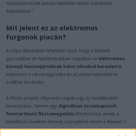
haszonjárművek piacán betöltött vezető szerepünk
kiépítésével.”
Mit jelent ez az elektromos
furgonok piacán?
A teljes felvásárlás lehetővé teszi, hogy a Renault
gyorsabban és hatékonyabban reagáljon az
elektromos
könnyű haszonjárművek iránti növekvő keresletre
,
különösen a városi logisztika és az utolsó kilométeres
szállítás területén.
A Flexis-projekt célja nem csupán egy új modellcsalád
bevezetése, hanem egy
digitálisan összekapcsolt,
fenntartható flottamegoldás
létrehozása, amely a
következő években komoly szereplővé teheti a Renault-t
az elektromos haszonjárművek európai piacán.