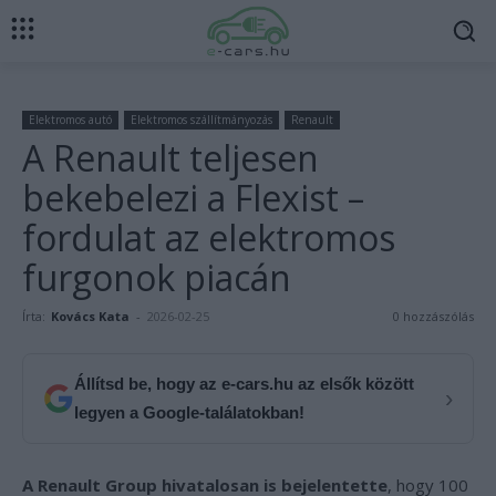
Elektromos autó
Elektromos szállítmányozás
Renault
A Renault teljesen
bekebelezi a Flexist –
fordulat az elektromos
furgonok piacán
Írta:
Kovács Kata
-
2026-02-25
0 hozzászólás
Állítsd be, hogy az e-cars.hu az elsők között
›
legyen a Google-találatokban!
A Renault Group hivatalosan is bejelentette
, hogy 100