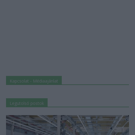
Kapcsolat - Médiaajánlat
Legutolsó postok