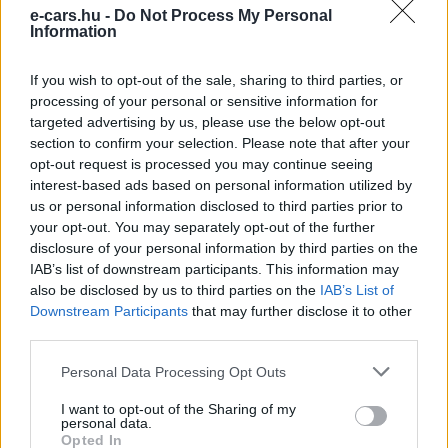
e-cars.hu -
Do Not Process My Personal
Information
Kövesd az e-cars.hu-t a Facebookon is, további
›
tartalmakért!
If you wish to opt-out of the sale, sharing to third parties, or
processing of your personal or sensitive information for
targeted advertising by us, please use the below opt-out
section to confirm your selection. Please note that after your
CÍMKÉK
e-mobilitás
Elektromobilitás
Elektromos autó
opt-out request is processed you may continue seeing
Flexis
Renault
interest-based ads based on personal information utilized by
us or personal information disclosed to third parties prior to
your opt-out. You may separately opt-out of the further
disclosure of your personal information by third parties on the
IAB’s list of downstream participants. This information may
also be disclosed by us to third parties on the
IAB’s List of
Downstream Participants
that may further disclose it to other
third parties.
Personal Data Processing Opt Outs
I want to opt-out of the Sharing of my
personal data.
Opted In