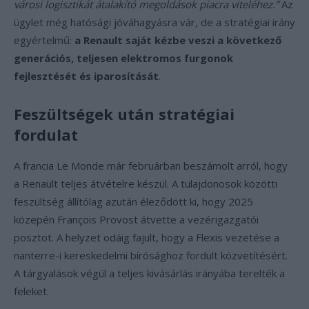
városi logisztikát átalakító megoldások piacra viteléhez.”
Az
ügylet még hatósági jóváhagyásra vár, de a stratégiai irány
egyértelmű:
a Renault saját kézbe veszi a következő
generációs, teljesen elektromos furgonok
fejlesztését és iparosítását
.
Feszültségek után stratégiai
fordulat
A francia Le Monde már februárban beszámolt arról, hogy
a Renault teljes átvételre készül. A tulajdonosok közötti
feszültség állítólag azután éleződött ki, hogy 2025
közepén François Provost átvette a vezérigazgatói
posztot. A helyzet odáig fajult, hogy a Flexis vezetése a
nanterre-i kereskedelmi bírósághoz fordult közvetítésért.
A tárgyalások végül a teljes kivásárlás irányába terelték a
feleket.