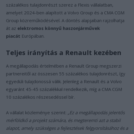
százalékos tulajdonrészt szerez a Flexis vállalatban,
amelyet 2024-ben alapított a Volvo Group és a CMA CGM
Group közreműködésével. A döntés alapjaiban rajzolhatja
át az
elektromos könnyű haszonjárművek
piacát
Európában.
Teljes irányítás a Renault kezében
A megállapodás értelmében a Renault Group megszerzi
partnereitől az összesen 55 százalékos tulajdonrészt, így
egyedüli tulajdonossá válik. Jelenleg a Renault és a Volvo
egyaránt 45-45 százalékkal rendelkezik, míg a CMA CGM
10 százalékos részesedéssel bír.
A vállalat közleménye szerint:
„Ez a megállapodás jelentős
mérföldkő a projekt számára, és megteremti azt a stabil
alapot, amely szükséges a fejlesztések felgyorsításához és a