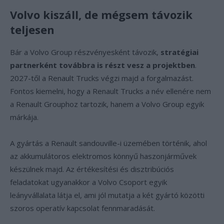
Volvo kiszáll, de mégsem távozik
teljesen
Bár a Volvo Group részvényesként távozik,
stratégiai
partnerként továbbra is részt vesz a projektben
.
2027-től a Renault Trucks végzi majd a forgalmazást.
Fontos kiemelni, hogy a Renault Trucks a név ellenére nem
a Renault Grouphoz tartozik, hanem a Volvo Group egyik
márkája.
A gyártás a Renault sandouville-i üzemében történik, ahol
az akkumulátoros elektromos könnyű haszonjárművek
készülnek majd. Az értékesítési és disztribúciós
feladatokat ugyanakkor a Volvo Csoport egyik
leányvállalata látja el, ami jól mutatja a két gyártó közötti
szoros operatív kapcsolat fennmaradását.