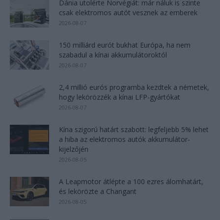
Dánia utolérte Norvégiát: már náluk is szinte
csak elektromos autót vesznek az emberek
2026-08-07
150 milliárd eurót bukhat Európa, ha nem
szabadul a kínai akkumulátoroktól
2026-08-07
2,4 millió eurós programba kezdtek a németek,
hogy lekörözzék a kínai LFP-gyártókat
2026-08-07
Kína szigorú határt szabott: legfeljebb 5% lehet
a hiba az elektromos autók akkumulátor-
kijelzőjén
2026-08-05
A Leapmotor átlépte a 100 ezres álomhatárt,
és lekörözte a Changant
2026-08-05