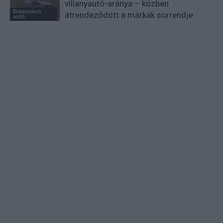
villanyautó-aránya – közben
Elektromos
átrendeződött a márkák sorrendje
autó