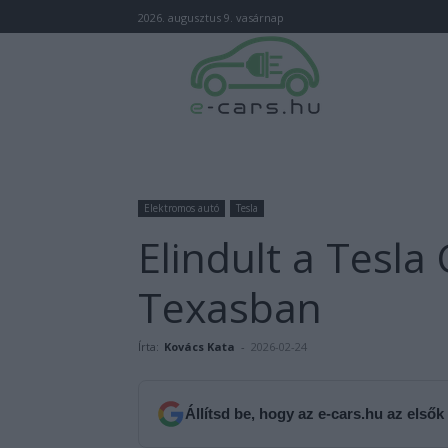
2026. augusztus 9. vasárnap
Elektromos autó
Tesla
Elindult a Tesla
Texasban
Írta:
Kovács Kata
-
2026-02-24
Állítsd be, hogy az e-cars.hu az elsők