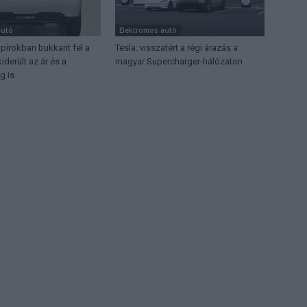
autó
Elektromos autó
apírokban bukkant fel a
Tesla: visszatért a régi árazás a
iderült az ár és a
magyar Supercharger-hálózaton
g is