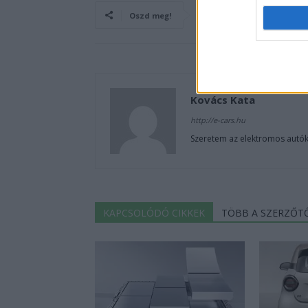
Oszd meg!
Kovács Kata
http://e-cars.hu
Szeretem az elektromos autók
KAPCSOLÓDÓ CIKKEK
TÖBB A SZERZŐT