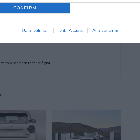
CONFIRM
Data Deletion
Data Access
Adatvédelem
at és a modern technológiát!
ŐL