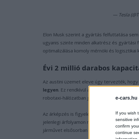
— Tesla (@T
Elon Musk szerint a gyártás felfuttatása se
ugyanis szinte minden alkatrész és gyártási
optimalizálása komoly mérnöki és logisztikai ki
Évi 2 millió darabos kapaci
Az austini üzemet eleve úgy tervezték, hogy
legyen
. Ez rendkívül ambiciózus cél, amely j
robotaxi-hálózatban gondolkodik.
e-cars.hu
If you wish 
Az árképzés is figyelemre méltó. A Cybercab 
sensitive in
jelenlegi árfolyamon nagyjából 11 millió fori
confirm you
járművet elsősorban nem magánvásárlóknak sz
continue se
information 