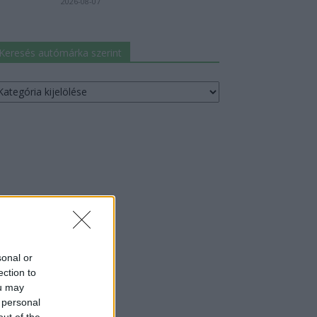
2026-08-07
Keresés autómárka szerint
resés
utómárka
erint
sonal or
ection to
ou may
 personal
out of the