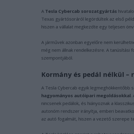
A
Tesla Cybercab sorozatgyártás
hivatalo
Texas gyártósoráról legördültek az első példá
hiszen a vállalat megkezdte egy teljesen ö
A járművek azonban egyelőre nem kerülhetne
még nem állnak rendelkezésre. A tanúsítási f
szempontjából.
Kormány és pedál nélkül – r
A Tesla Cybercab egyik legmeghökkentőbb 
hagyományos autóipari megoldásokkal
.
nincsenek pedálok, és hiányoznak a klasszik
autonóm rendszer irányítja, emberi beavatkoz
az autó fogalmát, hiszen a vezető szerepe t