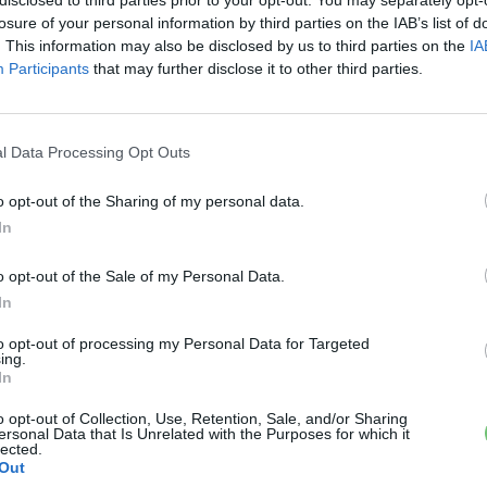
?
losure of your personal information by third parties on the IAB’s list of
. This information may also be disclosed by us to third parties on the
IA
Participants
that may further disclose it to other third parties.
rföldkő lehet az autonóm közlekedés történetében. Bár
ozatgyártás megkezdése azt jelzi, hogy a vállalat
ógia rövid távú piaci bevezetésével.
l Data Processing Opt Outs
 következő években alapjaiban változhat meg a városi
o opt-out of the Sharing of my personal data.
l a szabályozási környezet is nyitott az emberi sofőr
In
o opt-out of the Sale of my Personal Data.
In
›
, további tartalmakért!
to opt-out of processing my Personal Data for Targeted
ing.
In
mos autó
Sorozatgyártás
Tesla
Tesla Cybercab
o opt-out of Collection, Use, Retention, Sale, and/or Sharing
ersonal Data that Is Unrelated with the Purposes for which it
lected.
Out