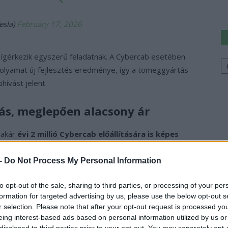
esla)
February 17, 2026
m ígérkezik egyszerű feladatnak. A Cybercab esetében
Ke
a
 folyamat új fejlesztés eredménye, így a tömeggyártás
sz
hívást jelent.
tás, meglepően alacsony ár
 akár
évi 2 millió Cybercab előállítására is képes
ól mutatja, hogy a Tesla hosszú távon globális léptékű
 -
Do Not Process My Personal Information
to opt-out of the sale, sharing to third parties, or processing of your per
vételára akár 30 ezer dollár alatt maradhat, ami
formation for targeted advertising by us, please use the below opt-out s
ntnak felel meg. Fontos azonban kiemelni, hogy a
r selection. Please note that after your opt-out request is processed y
ánják, hanem robotaxi-flották alapjaként képzelik el.
eing interest-based ads based on personal information utilized by us or
disclosed to third parties prior to your opt-out. You may separately opt-