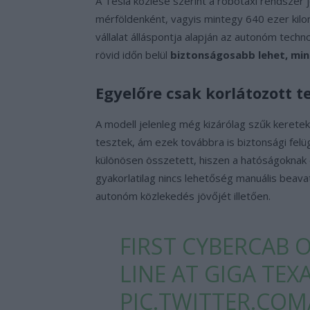
A Tesla közlése szerint a robotaxi rendszer 
mérföldenként, vagyis mintegy 640 ezer kil
vállalat álláspontja alapján az autonóm techn
rövid időn belül
biztonságosabb lehet, mi
Egyelőre csak korlátozott 
A modell jelenleg még kizárólag szűk keretek
tesztek, ám ezek továbbra is biztonsági felüg
különösen összetett, hiszen a hatóságoknak 
gyakorlatilag nincs lehetőség manuális beav
autonóm közlekedés jövőjét illetően.
FIRST CYBERCAB 
LINE AT GIGA TEX
PIC.TWITTER.CO