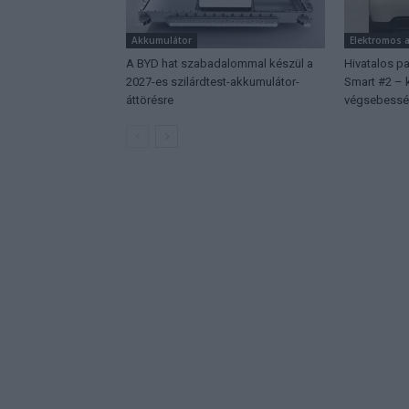
Akkumulátor
Elektromos 
A BYD hat szabadalommal készül a
Hivatalos p
2027-es szilárdtest-akkumulátor-
Smart #2 – k
áttörésre
végsebessé