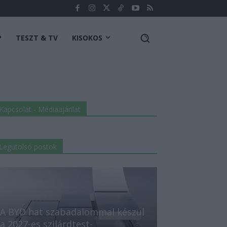
P
TESZT & TV
KISOKOS
Kapcsolat - Médiaajánlat
Legutolsó postok
A BYD hat szabadalommal készül
a 2027-es szilárdtest-