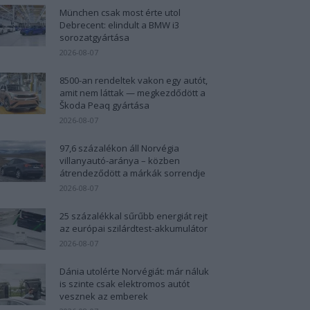
München csak most érte utol
Debrecent: elindult a BMW i3
sorozatgyártása
2026-08-07
8500-an rendeltek vakon egy autót,
amit nem láttak — megkezdődött a
Škoda Peaq gyártása
2026-08-07
97,6 százalékon áll Norvégia
villanyautó-aránya – közben
átrendeződött a márkák sorrendje
2026-08-07
25 százalékkal sűrűbb energiát rejt
az európai szilárdtest-akkumulátor
2026-08-07
Dánia utolérte Norvégiát: már náluk
is szinte csak elektromos autót
vesznek az emberek