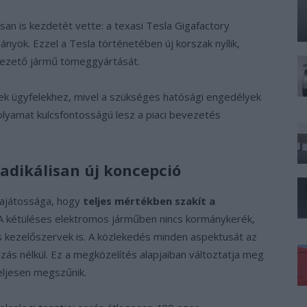
san is kezdetét vette: a texasi Tesla Gigafactory
nyok. Ezzel a Tesla történetében új korszak nyílik,
nvezető jármű tömeggyártását.
k ügyfelekhez, mivel a szükséges hatósági engedélyek
olyamat kulcsfontosságú lesz a piaci bevezetés
adikálisan új koncepció
sajátossága, hogy
teljes mértékben szakít a
 A kétüléses elektromos járműben nincs kormánykerék,
us kezelőszervek is. A közlekedés minden aspektusát az
ás nélkül. Ez a megközelítés alapjaiban változtatja meg
eljesen megszűnik.