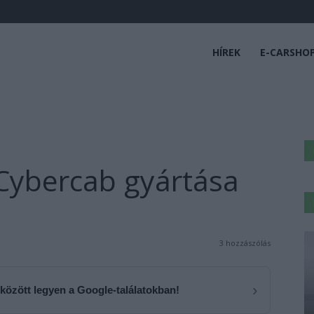
HÍREK
E-CARSHO
 Cybercab gyártása
3 hozzászólás
›
 között legyen a Google-találatokban!