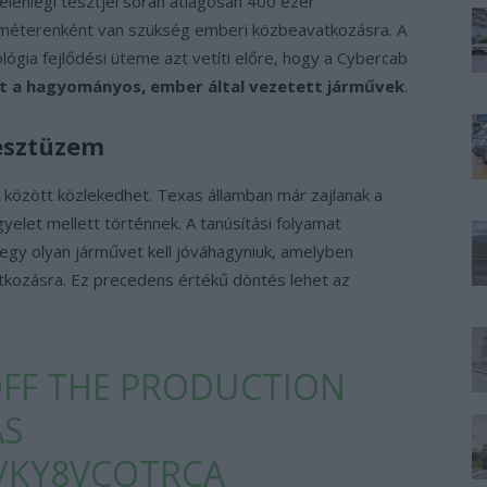
jelenlegi tesztjei során átlagosan 400 ezer
ométerenként van szükség emberi közbeavatkozásra. A
ológia fejlődési üteme azt vetíti előre, hogy a Cybercab
nt a hagyományos, ember által vezetett járművek
.
tesztüzem
 között közlekedhet. Texas államban már zajlanak a
yelet mellett történnek. A tanúsítási folyamat
egy olyan járművet kell jóváhagyniuk, amelyben
atkozásra. Ez precedens értékű döntés lehet az
OFF THE PRODUCTION
AS
M/KY8VCQTRCA