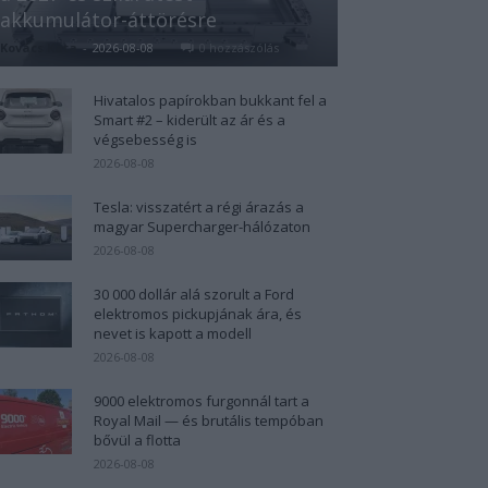
akkumulátor-áttörésre
Kovács Kata
-
2026-08-08
0 hozzászólás
Hivatalos papírokban bukkant fel a
Smart #2 – kiderült az ár és a
végsebesség is
2026-08-08
Tesla: visszatért a régi árazás a
magyar Supercharger-hálózaton
2026-08-08
30 000 dollár alá szorult a Ford
elektromos pickupjának ára, és
nevet is kapott a modell
2026-08-08
9000 elektromos furgonnál tart a
Royal Mail — és brutális tempóban
bővül a flotta
2026-08-08