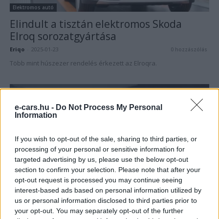
Elektromos autó
Elindult a tisztán elektromos Skoda
Elroq sorozatgyártása
Eriqo
-
2025-01-23
0 hozzászólás
Több mint húszezer rendelés érkezett az Elroqra.
e-cars.hu -
Do Not Process My Personal
Information
If you wish to opt-out of the sale, sharing to third parties, or
processing of your personal or sensitive information for
targeted advertising by us, please use the below opt-out
section to confirm your selection. Please note that after your
Elektromos autó
opt-out request is processed you may continue seeing
interest-based ads based on personal information utilized by
Januárban indulhat az új Tesla Model Y
us or personal information disclosed to third parties prior to
Juniper sorozatgyártása
your opt-out. You may separately opt-out of the further