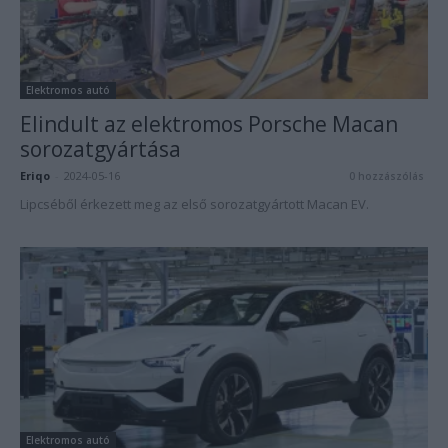
Elektromos autó
Elindult az elektromos Porsche Macan
sorozatgyártása
Eriqo
-
2024-05-16
0 hozzászólás
Lipcséből érkezett meg az első sorozatgyártott Macan EV.
Elektromos autó