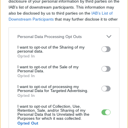
Eriqo
-
2024-12-20
0 hozzászólás
disclosure of your personal information by third parties on the
IAB’s list of downstream participants. This information may
Legalábbis egy helyi hírportál közlése szerint.
also be disclosed by us to third parties on the
IAB’s List of
Downstream Participants
that may further disclose it to other
third parties.
Personal Data Processing Opt Outs
I want to opt-out of the Sharing of my
personal data.
Opted In
I want to opt-out of the Sale of my
Personal Data.
Opted In
Elektromos autó
Megkezdődött a teljesen elektromos
I want to opt-out of processing my
Personal Data for Targeted Advertising.
Ford Capri sorozatgyártása
Opted In
Eriqo
-
2024-10-01
0 hozzászólás
I want to opt-out of Collection, Use,
Méghozzá Kölnben.
Retention, Sale, and/or Sharing of my
Personal Data that Is Unrelated with the
Purposes for which it was collected.
Opted Out