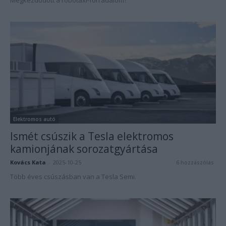
Megkezdődött a robotaxi-forradalom?
Elektromos autó
Ismét csúszik a Tesla elektromos
kamionjának sorozatgyártása
Kovács Kata
-
2025-10-25
6 hozzászólás
Több éves csúszásban van a Tesla Semi.