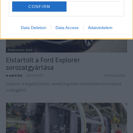
CONFIRM
Data Deletion
Data Access
Adatvédelem
Elektromos autó
Elstartolt a Ford Explorer
sorozatgyártása
e-cars.hu
-
2024-06-05
0 hozzászólás
Explorer a legelső jármű, amely legördül a Ford Kölni EV Központ
szalagjáról.