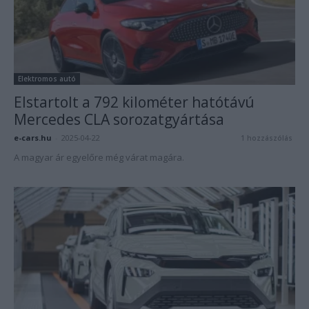
Elektromos autó
Elstartolt a 792 kilométer hatótávú
Mercedes CLA sorozatgyártása
e-cars.hu
-
2025-04-22
1 hozzászólás
A magyar ár egyelőre még várat magára.