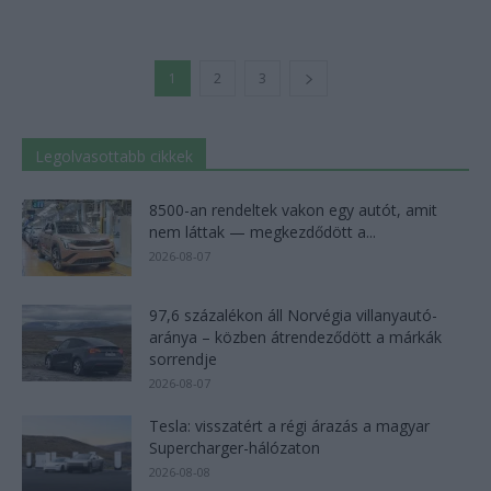
1
2
3
Legolvasottabb cikkek
8500-an rendeltek vakon egy autót, amit
nem láttak — megkezdődött a...
2026-08-07
97,6 százalékon áll Norvégia villanyautó-
aránya – közben átrendeződött a márkák
sorrendje
2026-08-07
Tesla: visszatért a régi árazás a magyar
Supercharger-hálózaton
2026-08-08