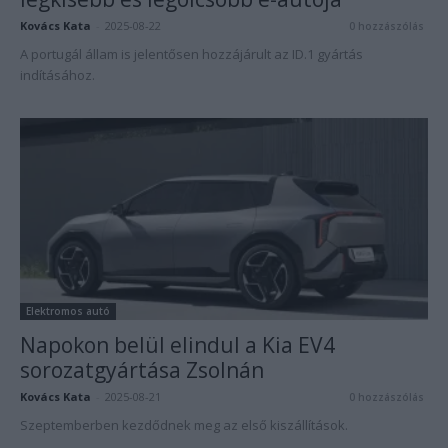
Kovács Kata
-
2025-08-22
0 hozzászólás
A portugál állam is jelentősen hozzájárult az ID.1 gyártás
indításához.
Elektromos autó
Napokon belül elindul a Kia EV4
sorozatgyártása Zsolnán
Kovács Kata
-
2025-08-21
0 hozzászólás
Szeptemberben kezdődnek meg az első kiszállítások.