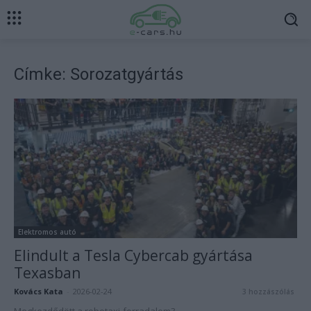
Címke: Sorozatgyártás
Elektromos autó
Elindult a Tesla Cybercab gyártása
Texasban
Kovács Kata
-
2026-02-24
3 hozzászólás