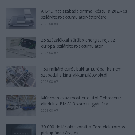
A BYD hat szabadalommal készül a 2027-es
szilárdtest-akkumulátor-áttörésre
2026-08-08
25 százalékkal sűrűbb energiát rejt az
európai szilárdtest-akkumulátor
2026-08-07
150 milliárd eurót bukhat Európa, ha nem
szabadul a kínai akkumulátoroktól
2026-08-07
München csak most érte utol Debrecent:
elindult a BMW i3 sorozatgyártása
2026-08-07
30 000 dollár alá szorult a Ford elektromos
pickupjának ára, és...