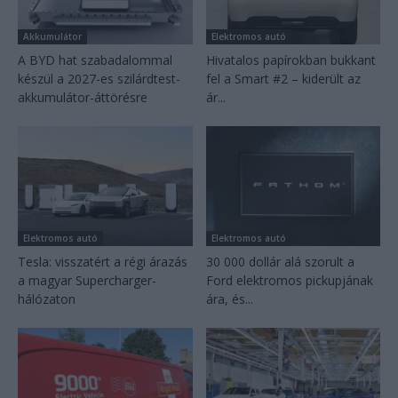
Akkumulátor
Elektromos autó
A BYD hat szabadalommal
Hivatalos papírokban bukkant
készül a 2027-es szilárdtest-
fel a Smart #2 – kiderült az
akkumulátor-áttörésre
ár...
Elektromos autó
Elektromos autó
Tesla: visszatért a régi árazás
30 000 dollár alá szorult a
a magyar Supercharger-
Ford elektromos pickupjának
hálózaton
ára, és...