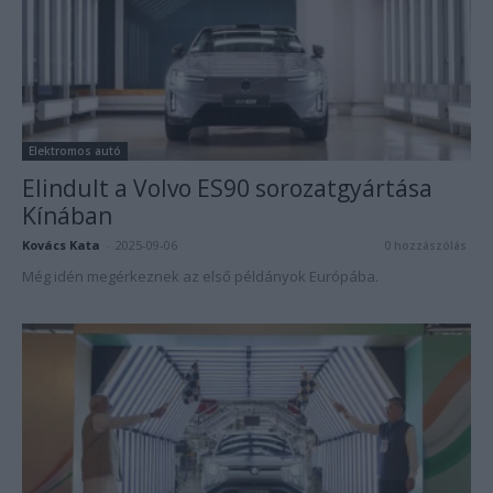
Elektromos autó
Elindult a Volvo ES90 sorozatgyártása
Kínában
Kovács Kata
-
2025-09-06
0 hozzászólás
Még idén megérkeznek az első példányok Európába.