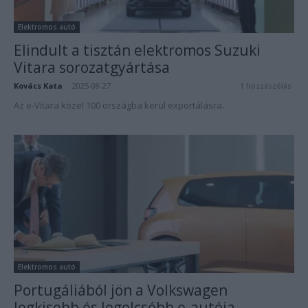
Elektromos autó
Elindult a tisztán elektromos Suzuki
Vitara sorozatgyártása
Kovács Kata
-
2025-08-27
1 hozzászólás
Az e-Vitara közel 100 országba kerül exportálásra.
Elektromos autó
Portugáliából jön a Volkswagen
legkisebb és legolcsóbb e-autója