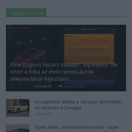
Legutolsó postok
Kína szigorú határt szabott: legfeljebb 5%
lehet a hiba az elektromos autók
akkumulátor-kijelzőjén
Kovács Kata
-
2026-08-05
0 hozzászólás
A Leapmotor átlépte a 100 ezres álomhatárt,
és lekörözte a Changant
2026-08-05
9 perc töltés, 450 kilométer hatótáv – ezzel