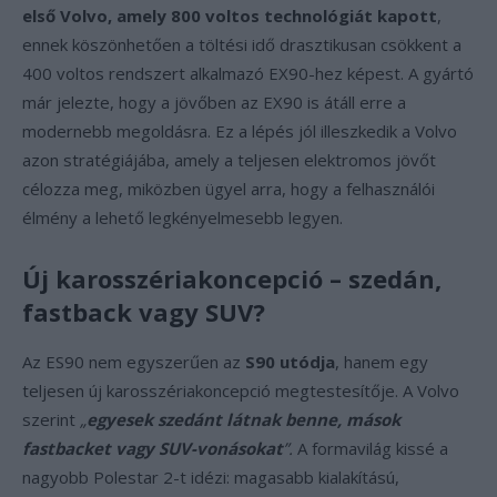
első Volvo, amely 800 voltos technológiát kapott
,
ennek köszönhetően a töltési idő drasztikusan csökkent a
400 voltos rendszert alkalmazó EX90-hez képest. A gyártó
már jelezte, hogy a jövőben az EX90 is átáll erre a
modernebb megoldásra. Ez a lépés jól illeszkedik a Volvo
azon stratégiájába, amely a teljesen elektromos jövőt
célozza meg, miközben ügyel arra, hogy a felhasználói
élmény a lehető legkényelmesebb legyen.
Új karosszériakoncepció – szedán,
fastback vagy SUV?
Az ES90 nem egyszerűen az
S90 utódja
, hanem egy
teljesen új karosszériakoncepció megtestesítője. A Volvo
szerint
„
egyesek szedánt látnak benne, mások
fastbacket vagy SUV-vonásokat
”.
A formavilág kissé a
nagyobb Polestar 2-t idézi: magasabb kialakítású,