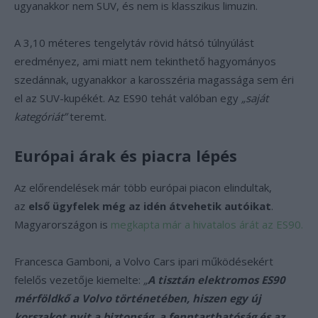
ugyanakkor nem SUV, és nem is klasszikus limuzin.
A 3,10 méteres tengelytáv rövid hátsó túlnyúlást
eredményez, ami miatt nem tekinthető hagyományos
szedánnak, ugyanakkor a karosszéria magassága sem éri
el az SUV-kupékét. Az ES90 tehát valóban egy
„saját
kategóriát”
teremt.
Európai árak és piacra lépés
Az előrendelések már több európai piacon elindultak,
az
első ügyfelek még az idén átvehetik autóikat
.
Magyarországon is
megkapta már a hivatalos árát az ES90.
Francesca Gamboni, a Volvo Cars ipari működésekért
felelős vezetője kiemelte:
„
A tisztán elektromos ES90
mérföldkő a Volvo történetében, hiszen egy új
korszakot nyit a biztonság, a fenntarthatóság és az