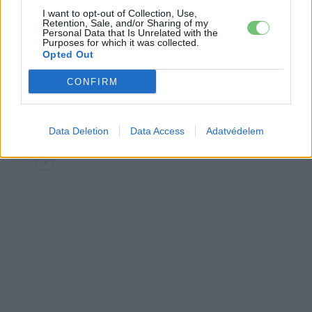
I want to opt-out of Collection, Use,
Retention, Sale, and/or Sharing of my
A Leapmotor átlépte a 100 ezres
Personal Data that Is Unrelated with the
álomhatárt, és lekörözte a Changant
Purposes for which it was collected.
Elektromos
Opted Out
autó
CONFIRM
9 perc töltés, 450 kilométer hatótáv –
ezzel indulhat harcba a Xpeng új
Elektromos
szabadidő-autója Európában
autó
Data Deletion
Data Access
Adatvédelem