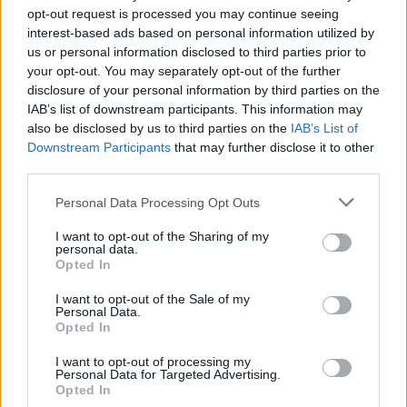
opt-out request is processed you may continue seeing
interest-based ads based on personal information utilized by
us or personal information disclosed to third parties prior to
your opt-out. You may separately opt-out of the further
disclosure of your personal information by third parties on the
IAB’s list of downstream participants. This information may
also be disclosed by us to third parties on the
IAB’s List of
Downstream Participants
that may further disclose it to other
third parties.
Kovács Kata
http://e-cars.hu
Personal Data Processing Opt Outs
Szeretem az elektromos autókat és a modern technológiát!
I want to opt-out of the Sharing of my
personal data.
Opted In
I want to opt-out of the Sale of my
KAPCSOLÓDÓ CIKKEK
TÖBB A SZERZŐTŐL
Personal Data.
Opted In
Kína szigorú határt szabott: legfeljebb
I want to opt-out of processing my
5% lehet a hiba az elektromos autók
Personal Data for Targeted Advertising.
Opted In
Elektromos
akkumulátor-kijelzőjén
autó