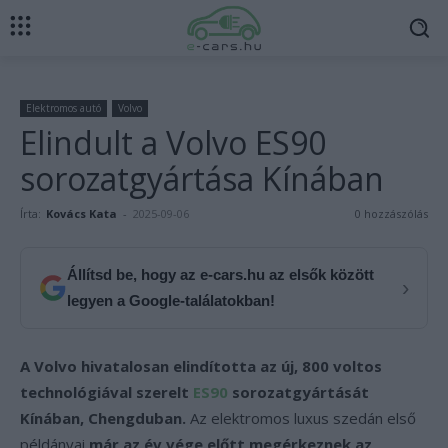
Elektromos autó
Volvo
Elindult a Volvo ES90
sorozatgyártása Kínában
Írta:
Kovács Kata
-
2025-09-06
0 hozzászólás
Állítsd be, hogy az e-cars.hu az elsők között
›
legyen a Google-találatokban!
A Volvo hivatalosan elindította az új, 800 voltos
technológiával szerelt
ES90
sorozatgyártását
Kínában, Chengduban.
Az elektromos luxus szedán első
példányai
már az év vége előtt megérkeznek az