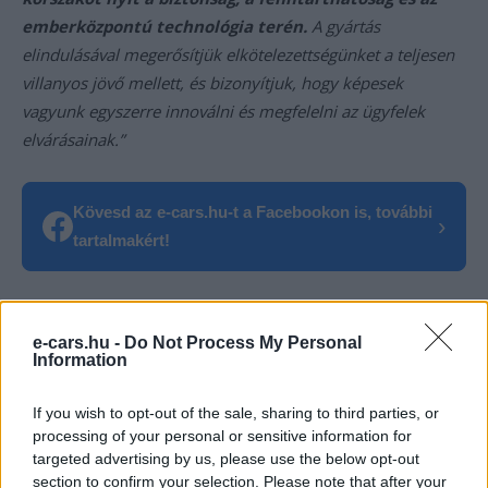
emberközpontú technológia terén.
A gyártás
elindulásával megerősítjük elkötelezettségünket a teljesen
villanyos jövő mellett, és bizonyítjuk, hogy képesek
vagyunk egyszerre innoválni és megfelelni az ügyfelek
elvárásainak.”
Kövesd az e-cars.hu-t a Facebookon is, további
›
tartalmakért!
CÍMKÉK
e-mobilitás
Elektromobilitás
Elektromos autó
e-cars.hu -
Do Not Process My Personal
Sorozatgyártás
Volvo
Volvo ES90
Information
If you wish to opt-out of the sale, sharing to third parties, or
processing of your personal or sensitive information for
targeted advertising by us, please use the below opt-out
section to confirm your selection. Please note that after your