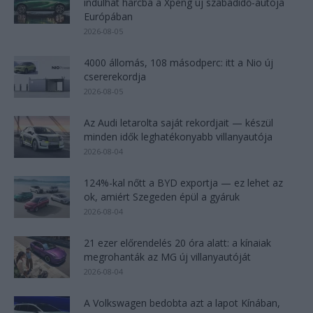
indulhat harcba a Xpeng új szabadidő-autója
Európában
2026-08-05
4000 állomás, 108 másodperc: itt a Nio új
csererekordja
2026-08-05
Az Audi letarolta saját rekordjait — készül
minden idők leghatékonyabb villanyautója
2026-08-04
124%-kal nőtt a BYD exportja — ez lehet az
ok, amiért Szegeden épül a gyáruk
2026-08-04
21 ezer előrendelés 20 óra alatt: a kínaiak
megrohanták az MG új villanyautóját
2026-08-04
A Volkswagen bedobta azt a lapot Kínában,