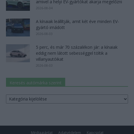
amivel a helyi EV-gyártókat akarja megelőzni
2026-08-04
A kínaiak leállítják, amit két éve minden EV-
gyártó imádott
2026-08-03
5 perc, és már 70 százalékon jár: a kínaiak
eddig nem látott sebességgel töltik a
villanyautóikat
2026-08-03
Keresés autómárka szerint
Keresés
autómárka
szerint
Médiaajánlat
Adatvédelem
Kapcsolat