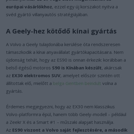
európai vásárlókhoz
, ezzel egy új korszakot nyitva a
svéd gyártó villanyautós stratégiájában.
A Geely-hez kötődő kínai gyártás
A Volvo a Geely tulajdonába kerülése óta rendszeresen
támaszkodik a kínai anyavállalat gyártókapacitásaira. Nem
újdonság tehát, hogy az ES90 is onnan érkezik: korábban a
belső égésű motoros
S90 is Kínában készült
, akárcsak
az
EX30 elektromos SUV
, amelyet először szintén ott
állítottak elő, mielőtt a
belga Gentben beindult
volna a
gyártás.
Érdemes megjegyezni, hogy az EX30 nem klasszikus
Volvo-platformra épül, hanem több Geely-modell – például
a Zeekr X és a Smart #1 – műszaki alapjait használja.
Az
ES90 viszont a Volvo saját fejlesztésére, a második