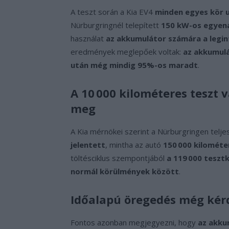
A teszt során a Kia EV4
minden egyes kör u
Nürburgringnél telepített
150 kW-os egyen
használat
az akkumulátor számára a legi
eredmények meglepőek voltak:
az akkumulá
után még mindig 95%-os maradt
.
A 10 000 kilométeres teszt 
meg
A Kia mérnökei szerint a Nürburgringen telje
jelentett
, mintha az autó
150 000 kilométe
töltésciklus szempontjából
a 119 000 teszt
normál körülmények között
.
Időalapú öregedés még kérd
Fontos azonban megjegyezni, hogy
az akku