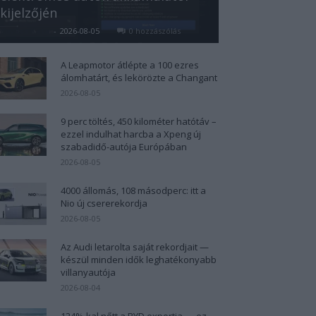
kijelzőjén
Kovács Kata
-
2026-08-05
0 hozzászólás
A Leapmotor átlépte a 100 ezres
álomhatárt, és lekörözte a Changant
2026-08-05
9 perc töltés, 450 kilométer hatótáv –
ezzel indulhat harcba a Xpeng új
szabadidő-autója Európában
2026-08-05
4000 állomás, 108 másodperc: itt a
Nio új csererekordja
2026-08-05
Az Audi letarolta saját rekordjait —
készül minden idők leghatékonyabb
villanyautója
2026-08-04
124%-kal nőtt a BYD exportja — ez