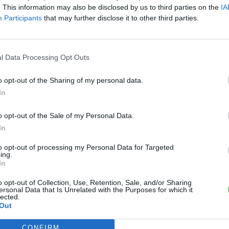
. This information may also be disclosed by us to third parties on the
IA
Participants
that may further disclose it to other third parties.
mércét állíthat a városi elektromos autók között
,
n szélsőséges próbát egy sorozatgyártás előtt álló
l Data Processing Opt Outs
-os akkukondíció együttesen azt mutatja
, hogy az
ás lehet
– és nemcsak papíron.
o opt-out of the Sharing of my personal data.
In
›
, további tartalmakért!
o opt-out of the Sale of my Personal Data.
In
to opt-out of processing my Personal Data for Targeted
ing.
mos autó
Kia
Kia EV4
In
o opt-out of Collection, Use, Retention, Sale, and/or Sharing
ersonal Data that Is Unrelated with the Purposes for which it
lected.
Out
CONFIRM