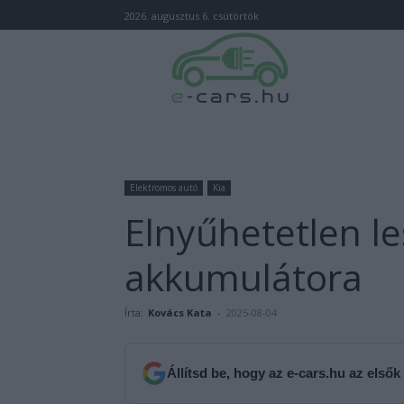
2026. augusztus 6. csütörtök
Elektromos autó
Kia
Elnyűhetetlen le
akkumulátora
Írta:
Kovács Kata
-
2025-08-04
Állítsd be, hogy az e-cars.hu az elsők