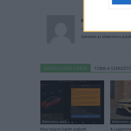
Kovács Kata
http://e-cars.hu
Szeretem az elektromos autók
KAPCSOLÓDÓ CIKKEK
TÖBB A SZERZŐT
Elektromos autó
Elektromos 
Kína szigorú határt szabott:
A Leapmotor