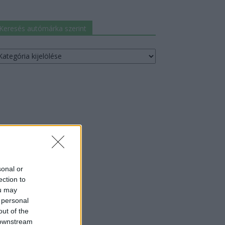
Keresés autómárka szerint
resés
utómárka
erint
sonal or
ection to
ou may
 personal
out of the
 downstream