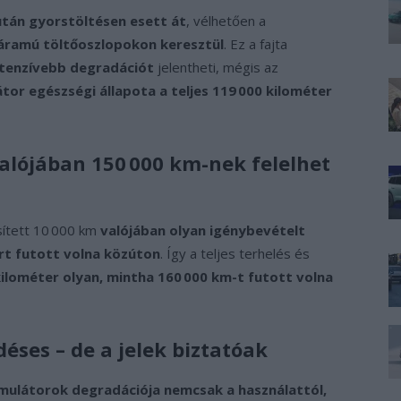
tán gyorstöltésen esett át
, vélhetően a
áramú töltőoszlopokon keresztül
. Ez a fajta
ntenzívebb degradációt
jelentheti, mégis az
tor egészségi állapota a teljes 119 000 kilométer
valójában 150 000 km-nek felelhet
sített 10 000 km
valójában olyan igénybevételt
rt futott volna közúton
. Így a teljes terhelés és
kilométer olyan, mintha 160 000 km-t futott volna
éses – de a jelek biztatóak
mulátorok degradációja nemcsak a használattól,