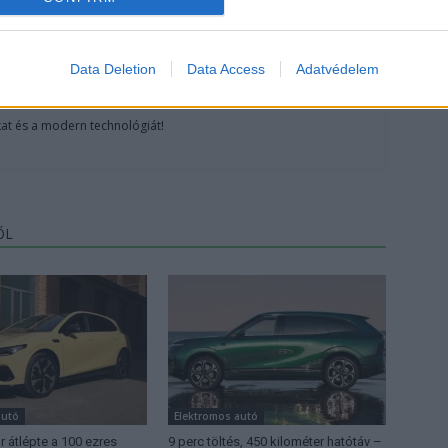
Data Deletion
Data Access
Adatvédelem
at és a modern technológiát!
ŐL
autó
Elektromos autó
 átlépte a 100 ezres
9 perc töltés, 450 kilométer hatótáv –