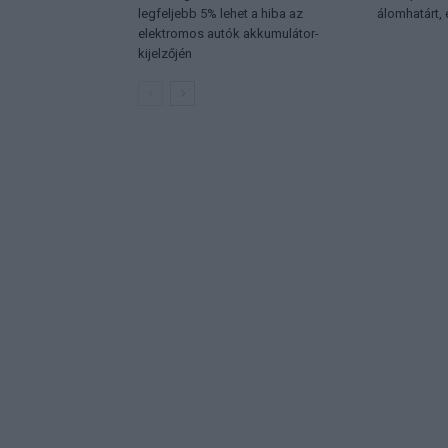
legfeljebb 5% lehet a hiba az
álomhatárt,
elektromos autók akkumulátor-
kijelzőjén