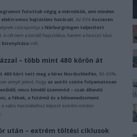
programot futottak végig a mérnökök, ami minden
elektromos hajtáslánc határait.
Az EV4
összesen
melynek csúcspontja a
Nürburgringen teljesített
t. A cél nem a köridő hajszolása, hanem a hosszú távú
 bizonyítása
volt.
ázzal – több mint 480 körön át
t 480 kört tett meg a híres Nordschleifén
, 90-95%-
ban annyit jelent, hogy
az autót szinte folyamatosan
henőidő, nincs kímélő üzemmód – csak állandó
ánc, a fékek, a futómű és a hőmenedzsment
ami a valós használathoz képest extrém módon
.
r után – extrém töltési ciklusok