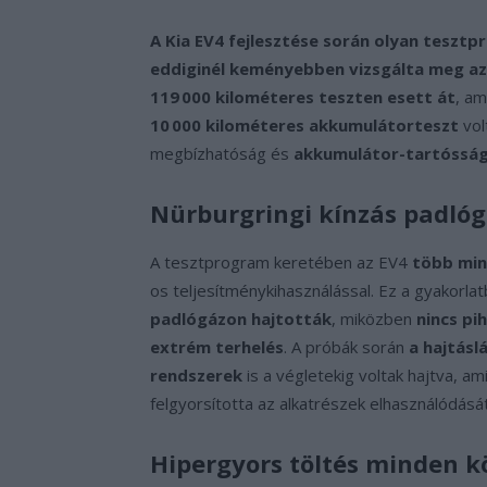
A Kia EV4 fejlesztése során olyan teszt
eddiginél keményebben vizsgálta meg az 
119 000 kilométeres teszten esett át
, a
10 000 kilométeres akkumulátorteszt
vol
megbízhatóság és
akkumulátor-tartósság
Nürburgringi kínzás padlóg
A tesztprogram keretében az EV4
több min
os teljesítménykihasználással. Ez a gyakorlat
padlógázon hajtották
, miközben
nincs pi
extrém terhelés
. A próbák során
a hajtásl
rendszerek
is a végletekig voltak hajtva, 
felgyorsította az alkatrészek elhasználódását
Hipergyors töltés minden kö