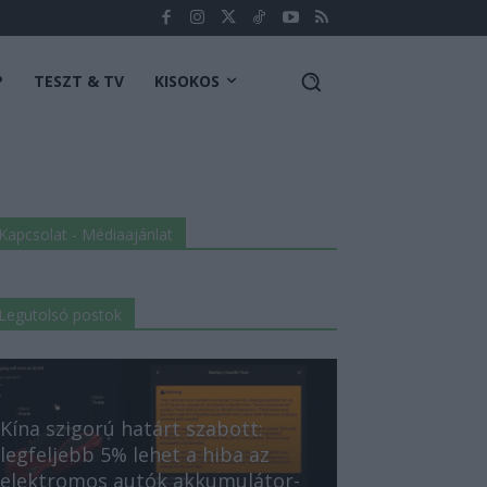
P
TESZT & TV
KISOKOS
Kapcsolat - Médiaajánlat
Legutolsó postok
Kína szigorú határt szabott:
legfeljebb 5% lehet a hiba az
elektromos autók akkumulátor-