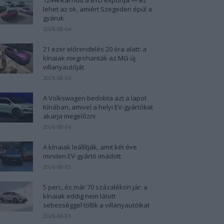
lehet az ok, amiért Szegeden épül a
gyáruk
2026-08-04
21 ezer előrendelés 20 óra alatt: a
kínaiak megrohanták az MG új
villanyautóját
2026-08-04
A Volkswagen bedobta azt a lapot
Kínában, amivel a helyi EV-gyártókat
akarja megelőzni
2026-08-04
A kínaiak leállítják, amit két éve
minden EV-gyártó imádott
2026-08-03
5 perc, és már 70 százalékon jár: a
kínaiak eddig nem látott
sebességgel töltik a villanyautóikat
2026-08-03