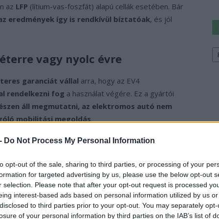
en az
LFP
(lítium-vas-foszfát) alapú cellák esetében. Bár
az eredmények így is rendkívül bíztatóak
, és jól
Ke
éterre vagy nyolc évre
a
sz
eres garanciát vállal
arra, hogy az EV4
l rendelkezni fog
a használat végére. Ez a gyártói
észen áll megmutatni, az elektromos autó nem
zóló mobilitási megoldás
.
 -
Do Not Process My Personal Information
ég
to opt-out of the sale, sharing to third parties, or processing of your per
630 kilométeres hatótávot kínálhat
, ami
formation for targeted advertising by us, please use the below opt-out s
n
39 000 dolláros indulóárat
várnak, amely – bár nem a
r selection. Please note that after your opt-out request is processed y
tósság fényében
kifejezetten versenyképes lehet
.
eing interest-based ads based on personal information utilized by us or
yek és vámok nem kedveznek a modellnek.
disclosed to third parties prior to your opt-out. You may separately opt-
losure of your personal information by third parties on the IAB’s list of