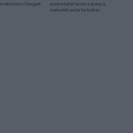
 és lekörözte a Changant
ezzel indulhat harcba a Xpeng új
szabadidő-autója Európában