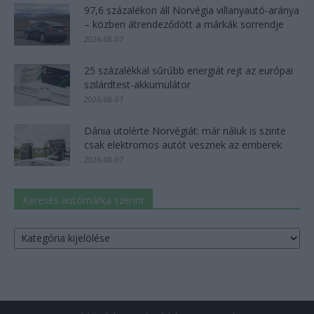
97,6 százalékon áll Norvégia villanyautó-aránya
– közben átrendeződött a márkák sorrendje
2026-08-07
25 százalékkal sűrűbb energiát rejt az európai
szilárdtest-akkumulátor
2026-08-07
Dánia utolérte Norvégiát: már náluk is szinte
csak elektromos autót vesznek az emberek
2026-08-07
Keresés autómárka szerint
Keresés
autómárka
szerint