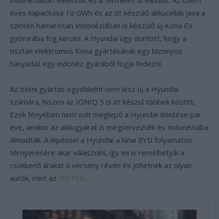
Indonéziában elkészült és a termelés is elindult. Az üzem
éves kapacitása 10 GWh és az itt készülő akkucellák java a
szintén hamarosan Indonéziában is készülő új Kona EV
gyomrába fog kerülni. A Hyundai úgy döntött, hogy a
tisztán elektromos Kona gyártásának egy bizonyos
hányadát egy indonéz gyárából fogja fedezni.
Az itteni gyártás egyébként nem lesz új a Hyundai
számára, hiszen az IONIQ 5 is itt készül többek között.
Ezek fényében nem volt meglepő a Hyundai döntése pár
éve, amikor az akkugyárat is megtervezték és Indonéziába
álmodták. A lépéssel a Hyundai a kínai BYD folyamatos
térnyerésére akar válaszolni, így mi is remélhetjük a
csökkenő árakat a verseny révén és jöhetnek az olyan
autók, mint az
INSTER
.