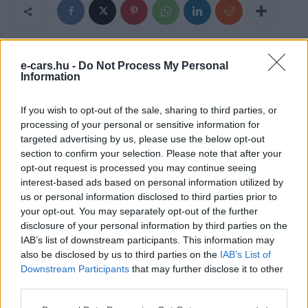
e-cars.hu -
Do Not Process My Personal
Information
If you wish to opt-out of the sale, sharing to third parties, or
processing of your personal or sensitive information for
targeted advertising by us, please use the below opt-out
section to confirm your selection. Please note that after your
Eriqo
opt-out request is processed you may continue seeing
interest-based ads based on personal information utilized by
Főállásban Informatikus kocka, de lelkében elkötelezett gamer,
us or personal information disclosed to third parties prior to
kütyü és immár e-autó rajongó!
your opt-out. You may separately opt-out of the further
disclosure of your personal information by third parties on the
IAB’s list of downstream participants. This information may
also be disclosed by us to third parties on the
IAB’s List of
KAPCSOLÓDÓ CIKKEK
TÖBB A SZERZŐTŐL
Downstream Participants
that may further disclose it to other
third parties.
A BYD hat szabadalommal készül a