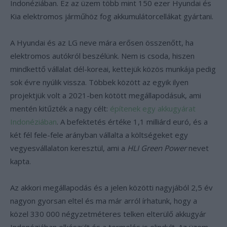
Indonéziában. Ez az üzem több mint 150 ezer Hyundai és
Kia elektromos járműhöz fog akkumulátorcellákat gyártani.
A Hyundai és az LG neve mára erősen összenőtt, ha
elektromos autókról beszélünk. Nem is csoda, hiszen
mindkettő vállalat dél-koreai, kettejük közös munkája pedig
sok évre nyúlik vissza. Többek között az egyik ilyen
projektjük volt a 2021-ben kötött megállapodásuk, ami
mentén kitűzték a nagy célt:
építenek egy akkugyárat
Indonéziában
. A befektetés értéke 1,1 milliárd euró, és a
két fél fele-fele arányban vállalta a költségeket egy
vegyesvállalaton keresztül, ami a
HLI Green Power
nevet
kapta.
Az akkori megállapodás és a jelen közötti nagyjából 2,5 év
nagyon gyorsan eltel és ma már arról írhatunk, hogy a
közel 330 000 négyzetméteres telken elterülő akkugyár