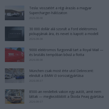
Tesla: visszatért a régi árazás a magyar
Supercharger-hálózaton
2026-08-08
30 000 dollár alá szorult a Ford elektromos
pickupjának ára, és nevet is kapott a modell
2026-08-08
9000 elektromos furgonnál tart a Royal Mail —
és brutális tempóban bővül a flotta
2026-08-08
München csak most érte utol Debrecent:
elindult a BMW i3 sorozatgyártása
2026-08-07
8500-an rendeltek vakon egy autót, amit nem
láttak — megkezdődött a Škoda Peaq gyártása
2026-08-07