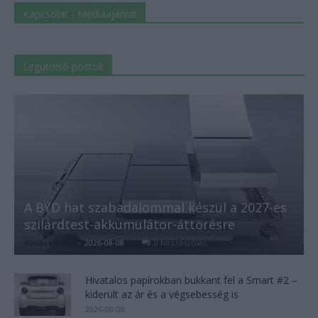
Kapcsolat - Médiaajánlat
Legutolsó postok
A BYD hat szabadalommal készül a 2027-es
szilárdtest-akkumulátor-áttörésre
Kovács Kata
-
2026-08-08
0 hozzászólás
Hivatalos papírokban bukkant fel a Smart #2 –
kiderült az ár és a végsebesség is
2026-08-08