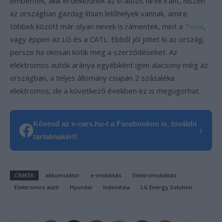
embernek, akik érdeklődnek az e-autós hírek iránt, hiszen
az országban gazdag lítium lelőhelyek vannak, amire
többek között már olyan nevek is rámentek, mint a
Tesla
,
vagy éppen az LG és a CATL. Ebből jól jöhet ki az ország,
persze ha okosan kötik meg a szerződéseket. Az
elektromos autók aránya egyébként igen alacsony még az
országban, a teljes állomány csupán 2 százaléka
elektromos, de a következő években ez is megugorhat.
Kövesd az e-cars.hu-t a Facebookon is, további
›
tartalmakért!
CÍMKÉK
akkumulátor
e-mobilitás
Elektromobilitás
Elektromos autó
Hyundai
Indonézia
LG Energy Solution