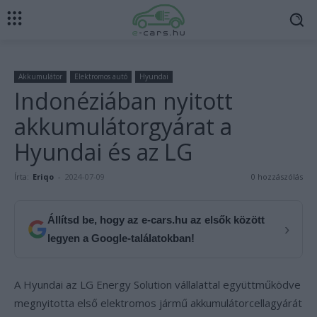
Akkumulátor
Elektromos autó
Hyundai
Indonéziában nyitott
akkumulátorgyárat a
Hyundai és az LG
Írta:
Eriqo
-
2024-07-09
0 hozzászólás
Állítsd be, hogy az e-cars.hu az elsők között
›
legyen a Google-találatokban!
A Hyundai az LG Energy Solution vállalattal együttműködve
megnyitotta első elektromos jármű akkumulátorcellagyárát