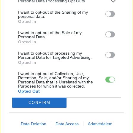
Personal Data Processing Opt Outs
2027-es szilárdtest-akkumulátor-
áttörésre
I want to opt-out of the Sharing of my
Akkumulátor
personal data.
Opted In
Hivatalos papírokban bukkant fel a
Smart #2 – kiderült az ár és a
I want to opt-out of the Sale of my
Personal Data.
Elektromos
végsebesség is
autó
Opted In
I want to opt-out of processing my
Tesla: visszatért a régi árazás a magyar
Personal Data for Targeted Advertising.
Supercharger-hálózaton
Opted In
Elektromos
autó
I want to opt-out of Collection, Use,
Retention, Sale, and/or Sharing of my
Personal Data that Is Unrelated with the
Purposes for which it was collected.
Opted Out
CONFIRM
Data Deletion
Data Access
Adatvédelem