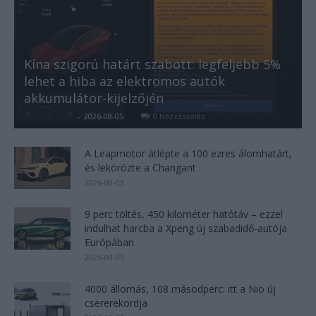
Kína szigorú határt szabott: legfeljebb 5%
lehet a hiba az elektromos autók
akkumulátor-kijelzőjén
Kovács Kata
-
2026-08-05
0 hozzászólás
A Leapmotor átlépte a 100 ezres álomhatárt,
és lekörözte a Changant
2026-08-05
9 perc töltés, 450 kilométer hatótáv – ezzel
indulhat harcba a Xpeng új szabadidő-autója
Európában
2026-08-05
4000 állomás, 108 másodperc: itt a Nio új
csererekordja