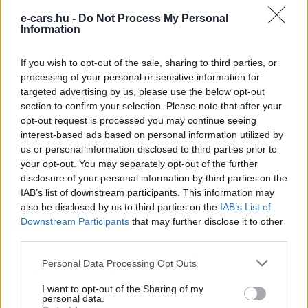
9 perc töltés, 450 kilométer hatótáv –
e-cars.hu -
Do Not Process My Personal
ezzel indulhat harcba a Xpeng új
Information
Elektromos
szabadidő-autója Európában
autó
If you wish to opt-out of the sale, sharing to third parties, or
processing of your personal or sensitive information for
targeted advertising by us, please use the below opt-out
section to confirm your selection. Please note that after your
opt-out request is processed you may continue seeing
interest-based ads based on personal information utilized by
us or personal information disclosed to third parties prior to
your opt-out. You may separately opt-out of the further
disclosure of your personal information by third parties on the
IAB’s list of downstream participants. This information may
also be disclosed by us to third parties on the
IAB’s List of
Downstream Participants
that may further disclose it to other
third parties.
Personal Data Processing Opt Outs
I want to opt-out of the Sharing of my
personal data.