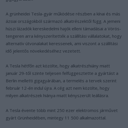
A grünheidei Tesla-gyár működése részben a kínai és más
ázsiai országokból származó alkatrészektől függ. A jemeni
húszi lázadók kereskedelmi hajók elleni támadásai a Vörös-
tengeren arra kényszerítették a szállítási vállalatokat, hogy
alternatív útvonalakat keressenek, ami viszont a szállítási
idő jelentős növekedéséhez vezetett.
A Tesla hétfőn azt közölte, hogy alkatrészhiány miatt
január 29-től szinte teljesen felfüggesztette a gyártást a
Berlin melletti gigagyárában, a termelés a tervek szerint
február 12-én indul újra. A cég azt nem közölte, hogy
milyen alkatrészek hiánya miatt kényszerült leállásra.
A Tesla évente több mint 250 ezer elektromos járművet
gyárt Grünheidében, mintegy 11 500 alkalmazottal.