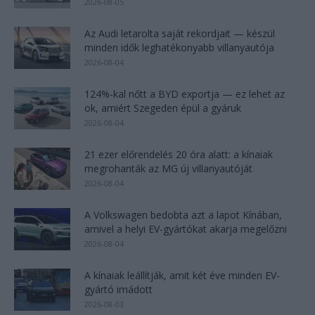
2026-08-05
Az Audi letarolta saját rekordjait — készül
minden idők leghatékonyabb villanyautója
2026-08-04
124%-kal nőtt a BYD exportja — ez lehet az
ok, amiért Szegeden épül a gyáruk
2026-08-04
21 ezer előrendelés 20 óra alatt: a kínaiak
megrohanták az MG új villanyautóját
2026-08-04
A Volkswagen bedobta azt a lapot Kínában,
amivel a helyi EV-gyártókat akarja megelőzni
2026-08-04
A kínaiak leállítják, amit két éve minden EV-
gyártó imádott
2026-08-03