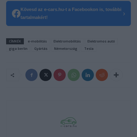
Kövesd az e-cars.hu-t a Facebookon is, további
›
tartalmakért!
CÍMKÉK
e-mobilitás
Elektromobilitás
Elektromos autó
giga berlin
Gyártás
Németország
Tesla