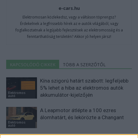
e-cars.hu
Elektromosan közlekedsz, vagy a váltáson töprengsz?
Érdekelnek a legfrissebb hírek az e-autók világából, vagy
foglalkoztatnak a legújabb fejlesztések az elektromosság és a
fenntarthatóság területén? Akkor jó helyen jársz!
KAPCSOLÓDÓ CIKKEK
TÖBB A SZERZŐTŐL
Kína szigorú határt szabott: legfeljebb
5% lehet a hiba az elektromos autók
Elektromos
akkumulátor-kijelzőjén
autó
A Leapmotor átlépte a 100 ezres
álomhatárt, és lekörözte a Changant
Elektromos
autó