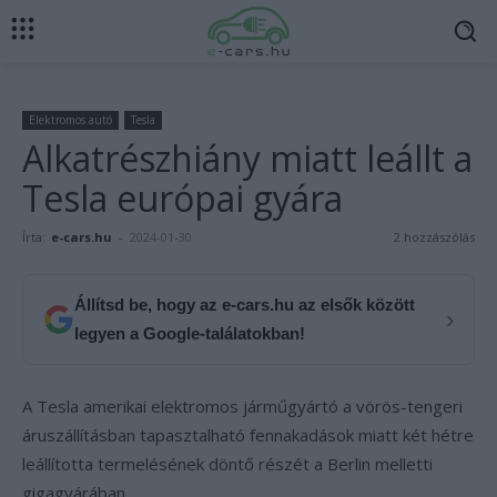
Elektromos autó
Tesla
Alkatrészhiány miatt leállt a
Tesla európai gyára
Írta:
e-cars.hu
-
2024-01-30
2 hozzászólás
Állítsd be, hogy az e-cars.hu az elsők között
›
legyen a Google-találatokban!
A Tesla amerikai elektromos járműgyártó a vörös-tengeri
áruszállításban tapasztalható fennakadások miatt két hétre
leállította termelésének döntő részét a Berlin melletti
gigagyárában.